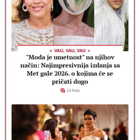
VAU, VAU, VAU
"Moda je umetnost" na njihov
način: Najimpresivnija izdanja sa
Met gale 2026. o kojima će se
pričati dugo
15 Foto