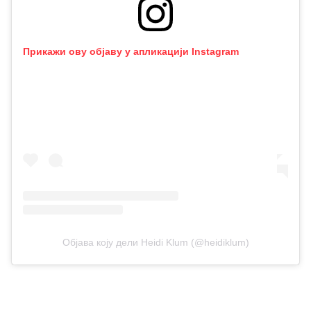
Прикажи ову објаву у апликацији Instagram
Објава коју дели Heidi Klum (@heidiklum)