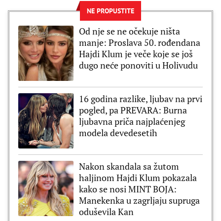
NE PROPUSTITE
Od nje se ne očekuje ništa
manje: Proslava 50. rođendana
Hajdi Klum je veče koje se još
dugo neće ponoviti u Holivudu
16 godina razlike, ljubav na prvi
pogled, pa PREVARA: Burna
ljubavna priča najplaćenjeg
modela devedesetih
Nakon skandala sa žutom
haljinom Hajdi Klum pokazala
kako se nosi MINT BOJA:
Manekenka u zagrljaju supruga
oduševila Kan