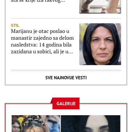
ponašanja
STIL
Marijanu je otac poslao u
manastir zajedno sa delom
nasledstva: 14 godina bila
zazidana u sobici, ali je u
tajnosti decu rađala
SVE NAJNOVIJE VESTI
GALERIJE