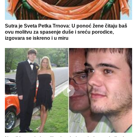
Sutra je Sveta Petka Trnova: U ponoć žene čitaju baš
ovu molitvu za spasenje duše i sreću porodice,
izgovara se iskreno i u miru