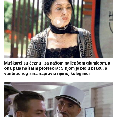
Muškarci su čeznuli za našom najlepšom glumicom, a
ona pala na šarm profesora: S njom je bio u braku, a
vanbračnog sina napravio njenoj koleginici