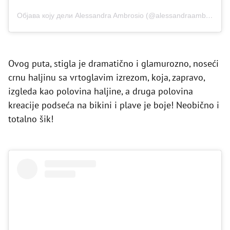
Објава коју дели Alessandra Ambrosio (@alessandraambrosio)
Ovog puta, stigla je dramatično i glamurozno, noseći
crnu haljinu sa vrtoglavim izrezom, koja, zapravo,
izgleda kao polovina haljine, a druga polovina
kreacije podseća na bikini i plave je boje! Neobično i
totalno šik!