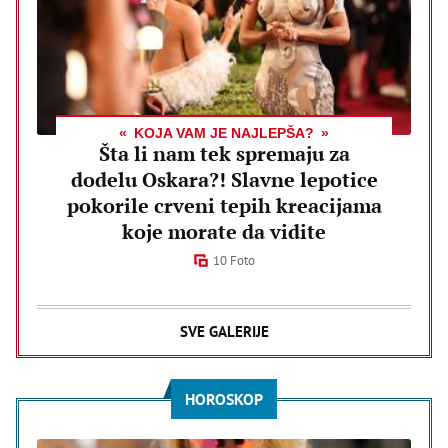
KOJA VAM JE NAJLEPŠA?
Šta li nam tek spremaju za
dodelu Oskara?! Slavne lepotice
pokorile crveni tepih kreacijama
koje morate da vidite
10 Foto
SVE GALERIJE
HOROSKOP