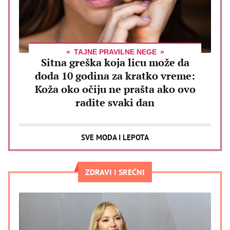
TAJNE PRAVILNE NEGE
Sitna greška koja licu može da
doda 10 godina za kratko vreme:
Koža oko očiju ne prašta ako ovo
radite svaki dan
SVE MODA I LEPOTA
ZDRAVI I SREĆNI