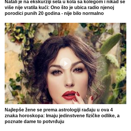
Natali je na ekskurziji sela u kola sa kolegom i nikad se
više nije vratila kući: Ono što je ubica radio njenoj
porodici punih 20 godina - nije bilo normalno
Najlepše žene se prema astrologiji rađaju u ova 4
znaka horoskopa: Imaju jedinstvene fizičke odlike, a
poznate dame to potvrđuju