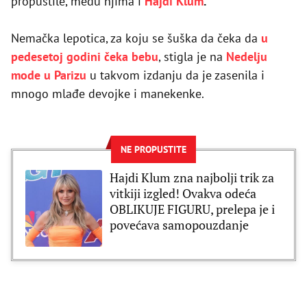
propustile, među njima i
Hajdi Klum
.
Nemačka lepotica, za koju se šuška da čeka da
u
pedesetoj godini čeka bebu
, stigla je na
Nedelju
mode u Parizu
u takvom izdanju da je zasenila i
mnogo mlađe devojke i manekenke.
NE PROPUSTITE
Hajdi Klum zna najbolji trik za
vitkiji izgled! Ovakva odeća
OBLIKUJE FIGURU, prelepa je i
povećava samopouzdanje