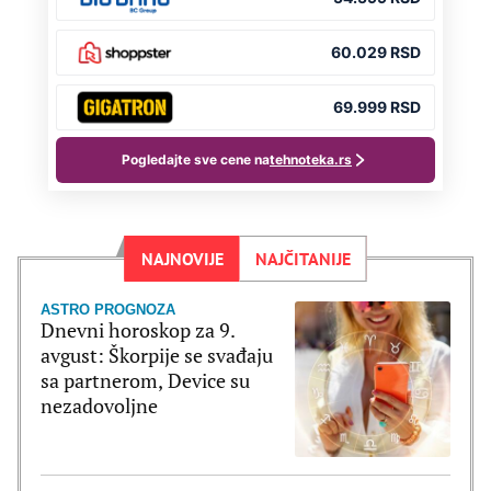
NAJNOVIJE
NAJČITANIJE
ASTRO PROGNOZA
Dnevni horoskop za 9.
avgust: Škorpije se svađaju
sa partnerom, Device su
nezadovoljne