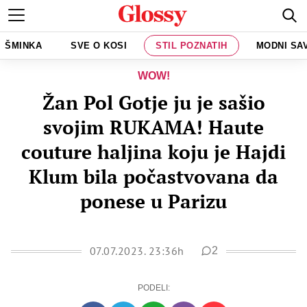
ŠMINKA
SVE O KOSI
STIL POZNATIH
MODNI SA
WOW!
Žan Pol Gotje ju je sašio
svojim RUKAMA! Haute
couture haljina koju je Hajdi
Klum bila počastvovana da
ponese u Parizu
07.07.2023. 23:36h
2
PODELI: