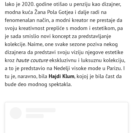
Iako je 2020. godine otišao u penziju kao dizajner,
modna kuća Žana Pola Gotjea i dalje radi na
fenomenalan način, a modni kreator ne prestaje da
svoju kreativnost prepliće s modom i estetikom, pa
je sada smislio novi koncept za predstavljanje
kolekcije. Naime, one svake sezone poziva nekog
dizajnera da predstavi svoju viziju njegove estetike
kroz
haute couture
ekskluzivnu i luksuznu kolekciju,
a to je predstavio na Nedelji visoke mode u Parizu. I
tu je, naravno, bila
Hajdi Klum
, kojoj je bila čast da
bude deo modnog spektakla.