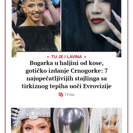
TU JE I LAVINA
Bugarka u haljini od kose,
gotičko izdanje Crnogorke: 7
najupečatljivijih stajlinga sa
tirkiznog tepiha uoči Evrovizije
7 Foto