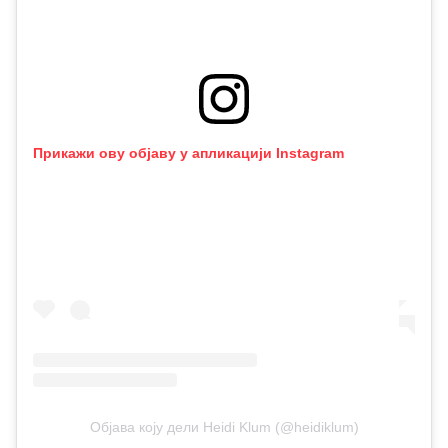
Прикажи ову објаву у апликацији Instagram
Објава коју дели Heidi Klum (@heidiklum)