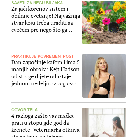
SAVETI ZA NEGU BILJAKA
Za jači korenov sistem i
obilnije cvetanje! Najvažnija
stvar koju treba uraditi sa
cvećem pre nego što ga
posadite
PRAKTIKUJE POVREMENI POST
Dan započinje kafom i ima 5
manjih obroka: Kejt Hadson
od stroge dijete odustaje
jednom nedeljno zbog ovog
jela
GOVOR TELA
4 razloga zašto vas mačka
prati u stopu gde god da
krenete: Veterinarka otkriva
šta se krije iza takvog