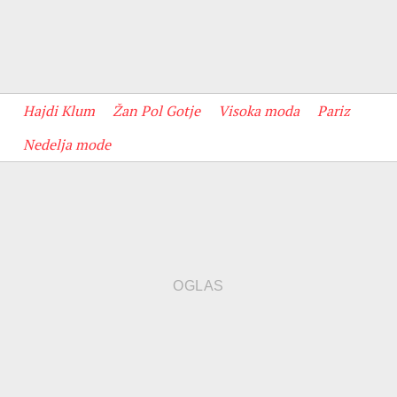
Hajdi Klum
Žan Pol Gotje
Visoka moda
Pariz
Nedelja mode