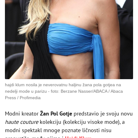
hajdi klum nosila je neverovatnu haljinu žana pola gotjea na
nedelji mode u parizu
foto: Berzane Nasser/ABACA / Abaca
Press / Profimedia
Modni kreator
Žan Pol Gotje
predstavio je svoju novu
haute couture
kolekciju (kolekciju visoke mode), a
modni spektakl mnoge poznate ličnosti nisu