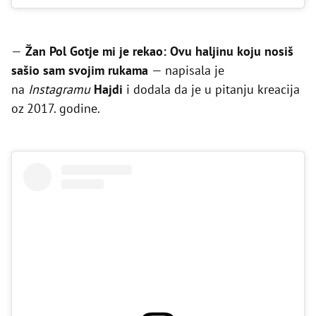
—
Žan Pol Gotje mi je rekao: Ovu haljinu koju nosiš
sašio sam svojim rukama
— napisala je
na
Instagramu
Hajdi
i dodala da je u pitanju kreacija
oz 2017. godine.