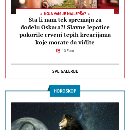
KOJA VAM JE NAJLEPŠA?
Šta li nam tek spremaju za
dodelu Oskara?! Slavne lepotice
pokorile crveni tepih kreacijama
koje morate da vidite
10 Foto
SVE GALERIJE
HOROSKOP