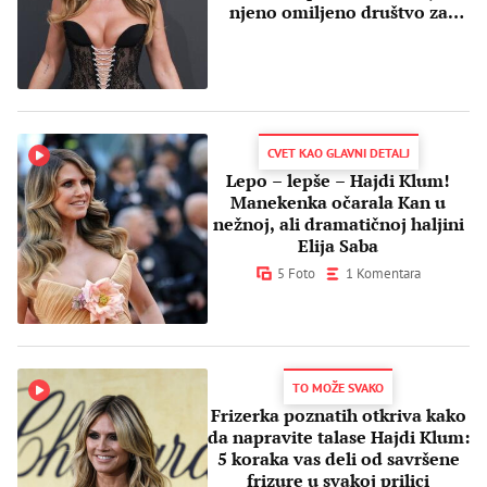
njeno omiljeno društvo za
provod
CVET KAO GLAVNI DETALJ
Lepo – lepše – Hajdi Klum!
Manekenka očarala Kan u
nežnoj, ali dramatičnoj haljini
Elija Saba
5 Foto
1 Komentara
TO MOŽE SVAKO
Frizerka poznatih otkriva kako
da napravite talase Hajdi Klum:
5 koraka vas deli od savršene
frizure u svakoj prilici