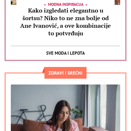
MODNA INSPIRACIJA
Kako izgledati elegantno u
šortsu? Niko to ne zna bolje od
Ane Ivanović, a ove kombinacije
to potvrđuju
SVE MODA I LEPOTA
ZDRAVI I SREĆNI