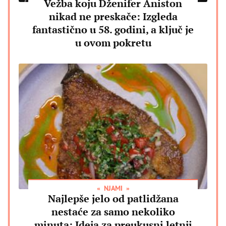
Vežba koju Dženifer Aniston
nikad ne preskače: Izgleda
fantastično u 58. godini, a ključ je
u ovom pokretu
NJAMI
Najlepše jelo od patlidžana
nestaće za samo nekoliko
minuta: Ideja za preukusni letnji