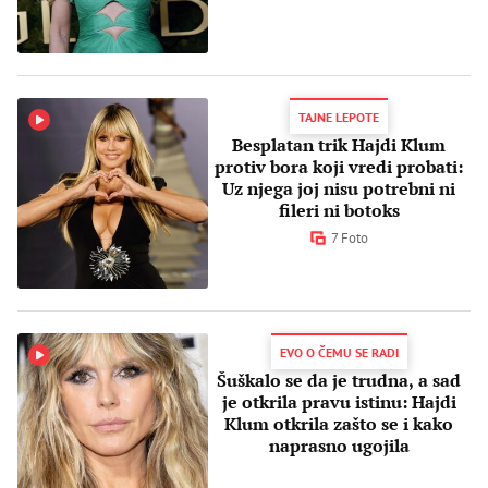
TAJNE LEPOTE
Besplatan trik Hajdi Klum
protiv bora koji vredi probati:
Uz njega joj nisu potrebni ni
fileri ni botoks
7 Foto
EVO O ČEMU SE RADI
Šuškalo se da je trudna, a sad
je otkrila pravu istinu: Hajdi
Klum otkrila zašto se i kako
naprasno ugojila