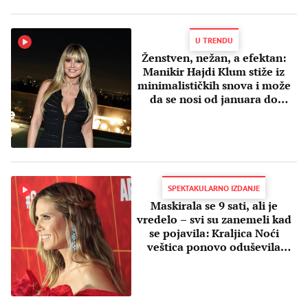
U TRENDU
Ženstven, nežan, a efektan:
Manikir Hajdi Klum stiže iz
minimalističkih snova i može
da se nosi od januara do
decembra
SPEKTAKULARNO IZDANJE
Maskirala se 9 sati, ali je
vredelo – svi su zanemeli kad
se pojavila: Kraljica Noći
veštica ponovo oduševila
kostimom