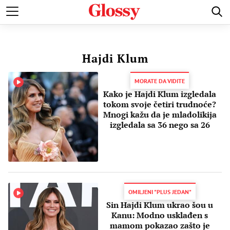
POZNATI
MODA I LEPOTA
ZDRAVI I SREĆNI
LJUBAV 
Hajdi Klum
MORATE DA VIDITE
Kako je Hajdi Klum izgledala
tokom svoje četiri trudnoće?
Mnogi kažu da je mladolikija
izgledala sa 36 nego sa 26
OMILJENI "PLUS JEDAN"
Sin Hajdi Klum ukrao šou u
Kanu: Modno usklađen s
mamom pokazao zašto je