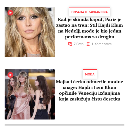
DOSADA JE ZABRANJENA
Kad je skinula kaput, Pariz je
zastao na tren: Stil Hajdi Klum
na Nedelji mode je bio jedan
performans za drugim
7 Foto
1 Komentara
MODA
Majka i ćerka odmerile modne
snage: Hajdi i Leni Klum
opčinile Veneciju izdanjima
koja zaslužuju čistu desetku