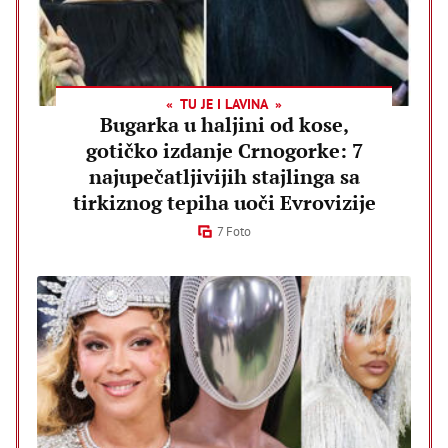
TU JE I LAVINA
Bugarka u haljini od kose,
gotičko izdanje Crnogorke: 7
najupečatljivijih stajlinga sa
tirkiznog tepiha uoči Evrovizije
7 Foto