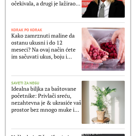
očekivala, a drugi je lažirao
svoju smrt
KORAK PO KORAK
Kako zamrznuti maline da
ostanu ukusni i do 12
meseci? Na ovaj način ćete
im sačuvati ukus, boju i
strukturu
SAVETI ZA NEGU
Idealna biljka za baštovane
početnike: Privlači sreću,
nezahtevna je & ukrasiće vaš
prostor bez mnogo muke i
truda