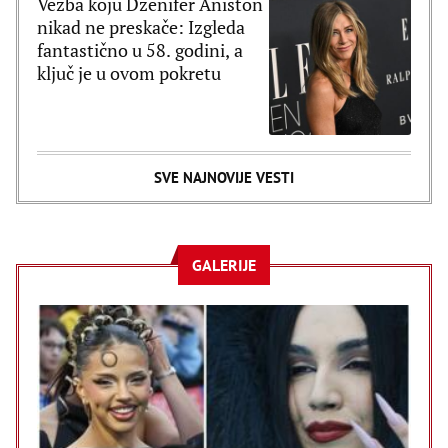
Vežba koju Dženifer Aniston
nikad ne preskače: Izgleda
fantastično u 58. godini, a
ključ je u ovom pokretu
SVE NAJNOVIJE VESTI
GALERIJE