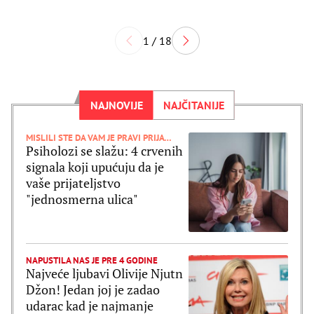
1 / 18
NAJNOVIJE
NAJČITANIJE
MISLILI STE DA VAM JE PRAVI PRIJATELJ
Psiholozi se slažu: 4 crvenih
signala koji upućuju da je
vaše prijateljstvo
"jednosmerna ulica"
NAPUSTILA NAS JE PRE 4 GODINE
Najveće ljubavi Olivije Njutn
Džon! Jedan joj je zadao
udarac kad je najmanje