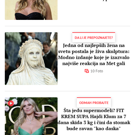
DA LI JE PREPOZNAJETE?
Jedna od najlepših žena na
svetu postala je živa skulptura:
Modno izdanje koje je izazvalo
najviše reakcija na Met gali
10 Foto
ODMAH PROBAJTE
Šta jedu supermodeli? FIT
KREM SUPA Hajdi Klum za 7
dana skida 3 kg i čini da stomak
bude ravan "kao daska"