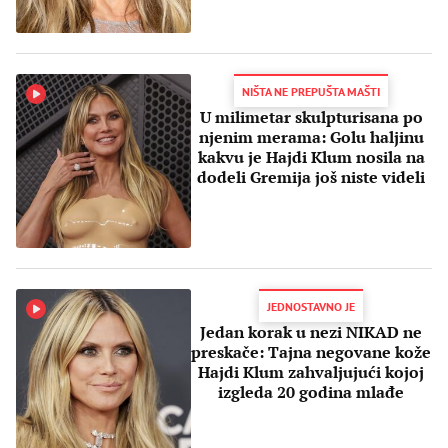
NIŠTA NE PREPUŠTA MAŠTI
U milimetar skulpturisana po
njenim merama: Golu haljinu
kakvu je Hajdi Klum nosila na
dodeli Gremija još niste videli
JEDNOSTAVNO JE
Jedan korak u nezi NIKAD ne
preskače: Tajna negovane kože
Hajdi Klum zahvaljujući kojoj
izgleda 20 godina mlađe