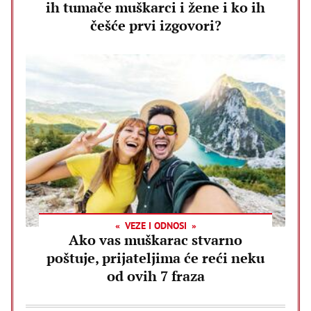
ih tumače muškarci i žene i ko ih
češće prvi izgovori?
VEZE I ODNOSI
Ako vas muškarac stvarno
poštuje, prijateljima će reći neku
od ovih 7 fraza