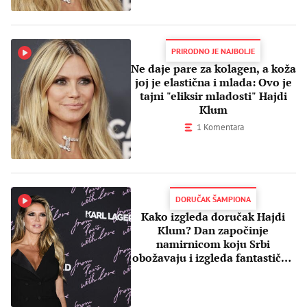
PRIRODNO JE NAJBOLJE
Ne daje pare za kolagen, a koža
joj je elastična i mlada: Ovo je
tajni "eliksir mladosti" Hajdi
Klum
1 Komentara
DORUČAK ŠAMPIONA
Kako izgleda doručak Hajdi
Klum? Dan započinje
namirnicom koju Srbi
obožavaju i izgleda fantastično
u 53. godini