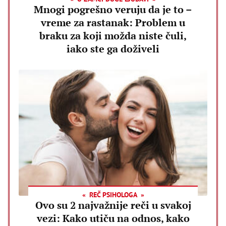
Mnogi pogrešno veruju da je to –
vreme za rastanak: Problem u
braku za koji možda niste čuli,
iako ste ga doživeli
REČ PSIHOLOGA
Ovo su 2 najvažnije reči u svakoj
vezi: Kako utiču na odnos, kako