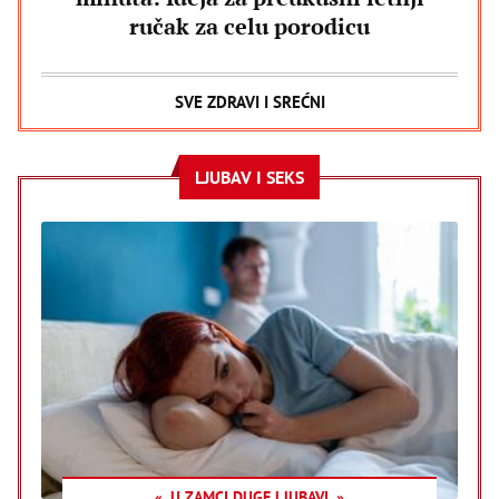
ručak za celu porodicu
SVE ZDRAVI I SREĆNI
LJUBAV I SEKS
U ZAMCI DUGE LJUBAVI