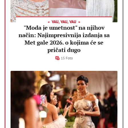
VAU, VAU, VAU
"Moda je umetnost" na njihov
način: Najimpresivnija izdanja sa
Met gale 2026. o kojima će se
pričati dugo
15 Foto