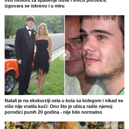
ovu molitvu za spasenje duše i sreću porodice,
izgovara se iskreno i u miru
Natali je na ekskurziji sela u kola sa kolegom i nikad se
više nije vratila kući: Ono što je ubica radio njenoj
porodici punih 20 godina - nije bilo normalno