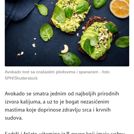
Avokado tost sa orašastim plodovima i spanaćem
foto:
5PH/Shutterstock
Avokado se smatra jednim od najboljih prirodnih
izvora kalijuma, a uz to je bogat nezasićenim
mastima koje doprinose zdravlju srca i krvnih
sudova.
Sadrži i folate, vitamine iz B grupe koji imaju važnu