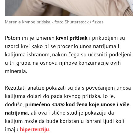
Merenje krvnog pritiska
foto: Shutterstock / fizkes
Potom im je izmeren
krvni pritisak
i prikupljeni su
uzorci krvi kako bi se procenio unos natrijuma i
kalijuma ishranom, nakon čega su učesnici podeljeni
u tri grupe, na osnovu njihove konzumacije ovih
minerala.
Rezultati analize pokazali su da s povećanjem unosa
kalijuma dolazi do pada krvnog pritiska. To je,
doduše,
primećeno
samo
kod žena koje unose i više
natrijuma,
ali ova i slične studije pokazuju da
kalijum može da bude koristan u ishrani ljudi koji
imaju
hipertenziju
.