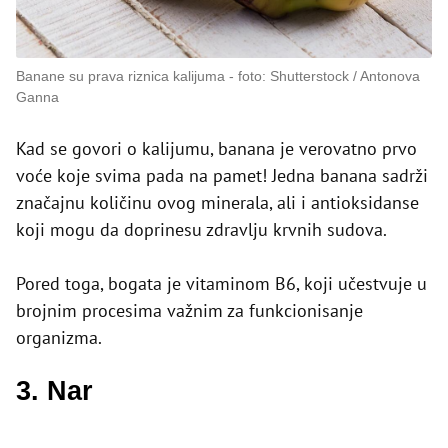
Banane su prava riznica kalijuma
foto: Shutterstock / Antonova
Ganna
Kad se govori o kalijumu, banana je verovatno prvo
voće koje svima pada na pamet! Jedna banana sadrži
značajnu količinu ovog minerala, ali i antioksidanse
koji mogu da doprinesu zdravlju krvnih sudova.
Pored toga, bogata je vitaminom B6, koji učestvuje u
brojnim procesima važnim za funkcionisanje
organizma.
3. Nar