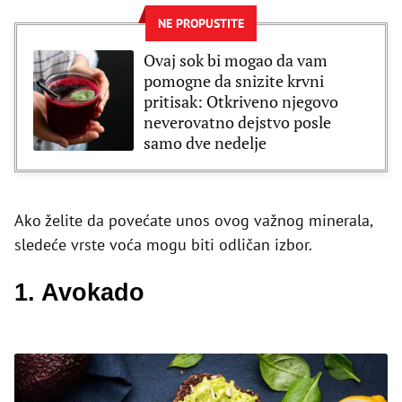
NE PROPUSTITE
Ovaj sok bi mogao da vam
pomogne da snizite krvni
pritisak: Otkriveno njegovo
neverovatno dejstvo posle
samo dve nedelje
Ako želite da povećate unos ovog važnog minerala,
sledeće vrste voća mogu biti odličan izbor.
1. Avokado