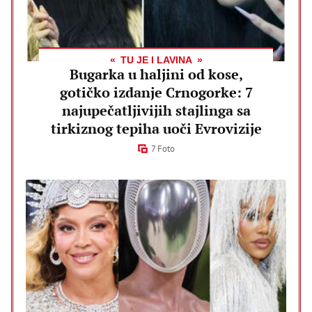
TU JE I LAVINA
Bugarka u haljini od kose,
gotičko izdanje Crnogorke: 7
najupečatljivijih stajlinga sa
tirkiznog tepiha uoči Evrovizije
7 Foto