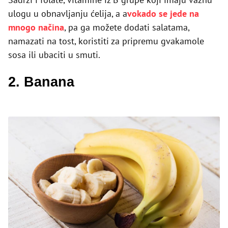
ulogu u obnavljanju ćelija, a a
vokado se jede na
mnogo načina
, pa ga možete dodati salatama,
namazati na tost, koristiti za pripremu gvakamole
sosa ili ubaciti u smuti.
2. Banana