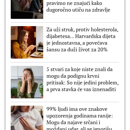
pravimo ne znajući kako
dugoročno utiču na zdravlje
Za uži struk, protiv holesterola,
dijabetesa... Harvardska dijeta
je jednostavna, a povećava
šansu za duži život za 20%
5 stvari za koje niste znali da
mogu da podignu krvni
pritisak: So nije jedini problem,
a prva stavka će vas iznenaditi
99% ljudi ima ove znakove
upozorenja godinama ranije:
Mogu da najave srčani i
moždani udar, ali se ignorišu