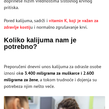
doprinese nižim vrednostima sistolnog krvnog
pritiska.
Pored kalijuma, sadrži i
vitamin K, koji je važan za
zdravlje kostij
u i normalno zgrušavanje krvi.
Koliko kalijuma nam je
potrebno?
Preporučeni dnevni unos kalijuma za odrasle osobe
iznosi ok
o 3.400 miligrama za muškarce i 2.600
miligrama za žene
, a tokom trudnoće i dojenja su
potrebeza njim nešto veće.