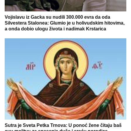
Vojislavu iz Gacka su nudili 300.000 evra da oda
Silvestera Stalonea: Glumio je u holivudskim hitovima,
a onda dobio ulogu života i nadimak Krstarica
Sutra je Sveta Petka Trnova: U ponoć žene čitaju baš