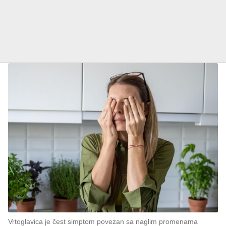
Vrtoglavica je čest simptom povezan sa naglim promenama