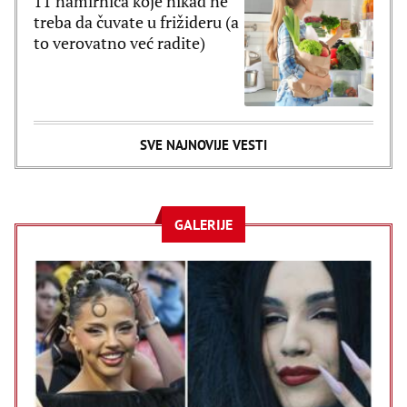
11 namirnica koje nikad ne
treba da čuvate u frižideru (a
to verovatno već radite)
SVE NAJNOVIJE VESTI
GALERIJE