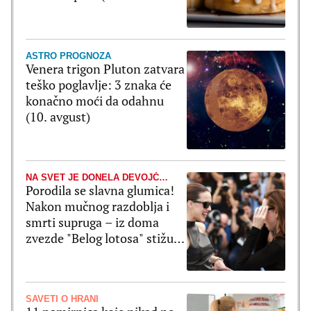
napravite duplu meru)
ASTRO PROGNOZA
Venera trigon Pluton zatvara
teško poglavlje: 3 znaka će
konačno moći da odahnu
(10. avgust)
NA SVET JE DONELA DEVOJČICU
Porodila se slavna glumica!
Nakon mučnog razdoblja i
smrti supruga – iz doma
zvezde "Belog lotosa" stižu
najlepše vesti
SAVETI O HRANI