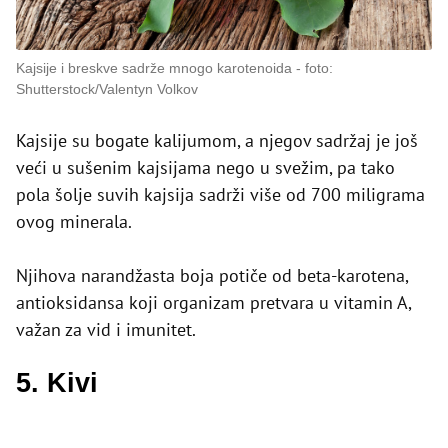
Kajsije i breskve sadrže mnogo karotenoida
foto:
Shutterstock/Valentyn Volkov
Kajsije su bogate kalijumom, a njegov sadržaj je još
veći u sušenim kajsijama nego u svežim, pa tako
pola šolje suvih kajsija sadrži više od 700 miligrama
ovog minerala.
Njihova narandžasta boja potiče od beta-karotena,
antioksidansa koji organizam pretvara u vitamin A,
važan za vid i imunitet.
5. Kivi