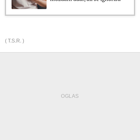
(
T.S.R.
)