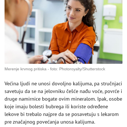
Merenje krvnog pritiska
foto: Photoroyalty/Shutterstock
Većina ljudi ne unosi dovoljno kalijuma, pa stručnjaci
savetuju da se na jelovniku češće nađu voće, povrće i
druge namirnice bogate ovim mineralom. Ipak, osobe
koje imaju bolesti bubrega ili koriste određene
lekove bi trebalo najpre da se posavetuju s lekarom
pre značajnog povećanja unosa kalijuma.