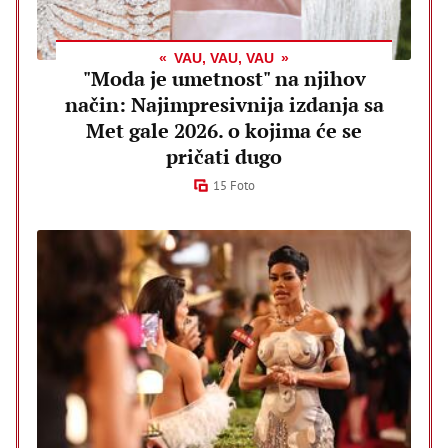
VAU, VAU, VAU
"Moda je umetnost" na njihov
način: Najimpresivnija izdanja sa
Met gale 2026. o kojima će se
pričati dugo
15 Foto