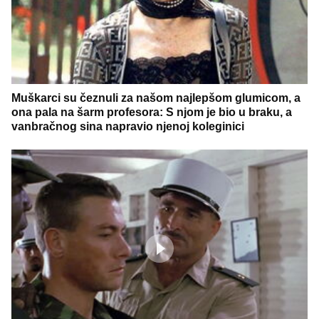
Muškarci su čeznuli za našom najlepšom glumicom, a
ona pala na šarm profesora: S njom je bio u braku, a
vanbračnog sina napravio njenoj koleginici