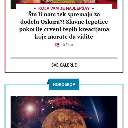
KOJA VAM JE NAJLEPŠA?
Šta li nam tek spremaju za
dodelu Oskara?! Slavne lepotice
pokorile crveni tepih kreacijama
koje morate da vidite
10 Foto
SVE GALERIJE
HOROSKOP