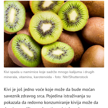
Kivi spada u namirnice koje sadrže mnogo kalijuma i drugih
minerala, vitamina, karotenoida
foto: Nitr/Shutterstock
Kivi je još jedno voće koje može da bude moćan
saveznik zdravog srca. Pojedina istraživanja su
pokazala da redovno konzumiranje kivija može da