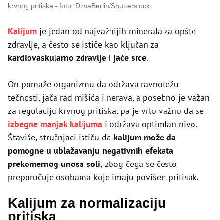
krvnog pritiska
foto: DimaBerlin/Shutterstock
Kalijum
je jedan od najvažnijih minerala za opšte
zdravlje, a često se ističe kao ključan za
kardiovaskularno zdravlje i jače srce
.
On pomaže organizmu da održava ravnotežu
tečnosti, jača rad mišića i nerava, a posebno je važan
za regulaciju krvnog pritiska, pa je vrlo važno da se
izbegne manjak kalijuma
i održava optimlan nivo.
Štaviše, stručnjaci ističu da
kalijum može da
pomogne u ublažavanju negativnih efekata
prekomernog unosa soli,
zbog čega se često
preporučuje osobama koje imaju povišen pritisak.
Kalijum za normalizaciju
pritiska