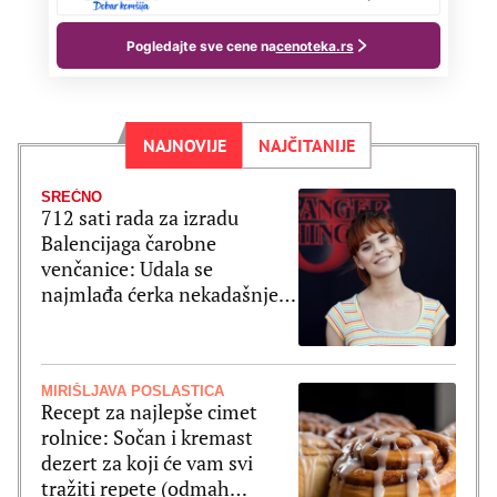
NAJNOVIJE
NAJČITANIJE
SREĆNO
712 sati rada za izradu
Balencijaga čarobne
venčanice: Udala se
najmlađa ćerka nekadašnjeg
zlatnog para Holivuda
MIRIŠLJAVA POSLASTICA
Recept za najlepše cimet
rolnice: Sočan i kremast
dezert za koji će vam svi
tražiti repete (odmah