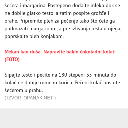
šećera i margarina. Postepeno dodajte mleko dok se
ne dobije glatko testo, a zatim pospite grožđe i
orahe. Pripremite pleh za pečenje tako što ćete ga
podmazati margarinom, a pre izlivanja testa u njega,
poprskajte pleh konjakom.
Mekan kao duša: Napravite bakin čokoladni kolač
(FOTO)
Sipajte testo i pecite na 180 stepeni 35 minuta do
kolač ne dobije rumenu koricu. Pečeni kolač pospite
šećerom u prahu.
(
IZVOR: OPANAK.NET
)