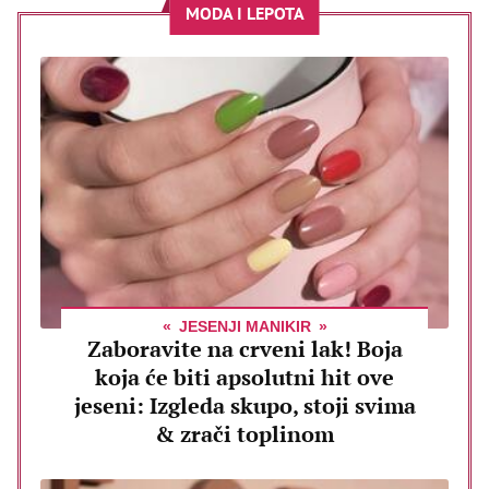
MODA I LEPOTA
JESENJI MANIKIR
Zaboravite na crveni lak! Boja
koja će biti apsolutni hit ove
jeseni: Izgleda skupo, stoji svima
& zrači toplinom