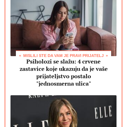
MISLILI STE DA VAM JE PRAVI PRIJATELJ
Psiholozi se slažu: 4 crvene
zastavice koje ukazuju da je vaše
prijateljstvo postalo
"jednosmerna ulica"