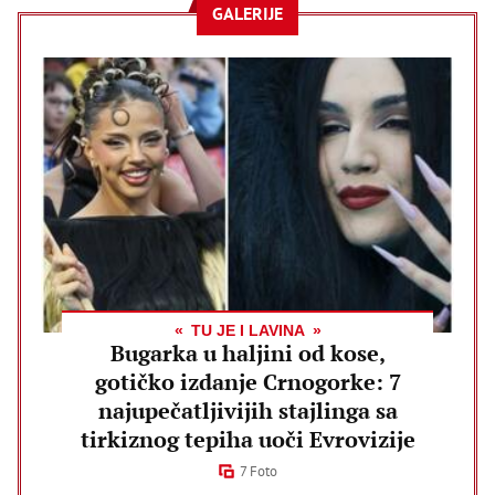
GALERIJE
TU JE I LAVINA
Bugarka u haljini od kose,
gotičko izdanje Crnogorke: 7
najupečatljivijih stajlinga sa
tirkiznog tepiha uoči Evrovizije
7 Foto