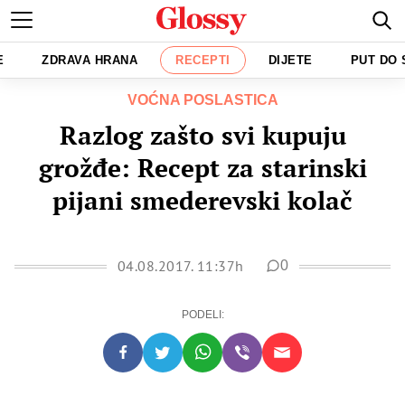
E
ZDRAVA HRANA
RECEPTI
DIJETE
PUT DO
VOĆNA POSLASTICA
Razlog zašto svi kupuju
grožđe: Recept za starinski
pijani smederevski kolač
04.08.2017. 11:37h
0
PODELI: