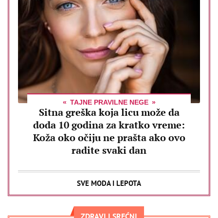
TAJNE PRAVILNE NEGE
Sitna greška koja licu može da
doda 10 godina za kratko vreme:
Koža oko očiju ne prašta ako ovo
radite svaki dan
SVE MODA I LEPOTA
ZDRAVI I SREĆNI