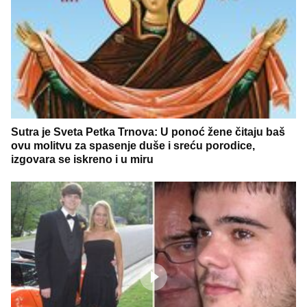
Sutra je Sveta Petka Trnova: U ponoć žene čitaju baš
ovu molitvu za spasenje duše i sreću porodice,
izgovara se iskreno i u miru