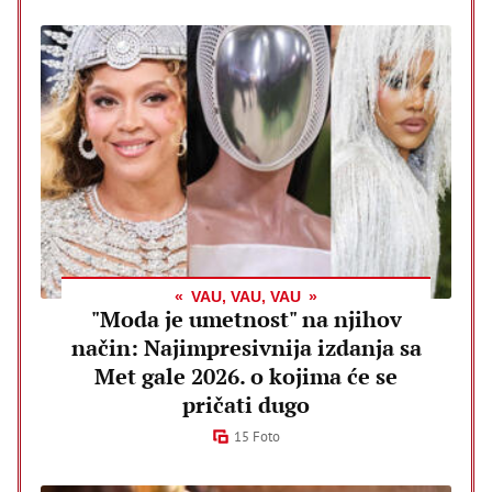
VAU, VAU, VAU
"Moda je umetnost" na njihov
način: Najimpresivnija izdanja sa
Met gale 2026. o kojima će se
pričati dugo
15 Foto