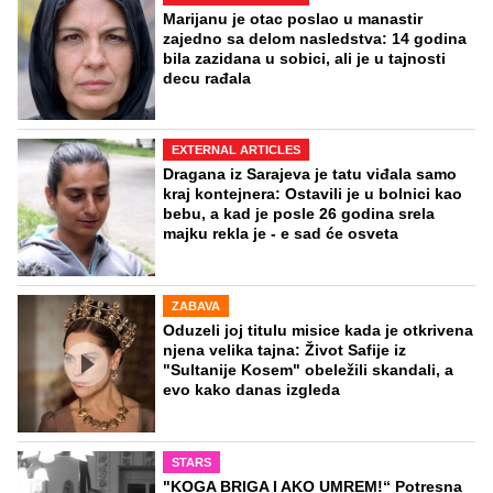
Marijanu je otac poslao u manastir
zajedno sa delom nasledstva: 14 godina
bila zazidana u sobici, ali je u tajnosti
decu rađala
EXTERNAL ARTICLES
Dragana iz Sarajeva je tatu viđala samo
kraj kontejnera: Ostavili je u bolnici kao
bebu, a kad je posle 26 godina srela
majku rekla je - e sad će osveta
ZABAVA
Oduzeli joj titulu misice kada je otkrivena
njena velika tajna: Život Safije iz
"Sultanije Kosem" obeležili skandali, a
evo kako danas izgleda
STARS
"KOGA BRIGA I AKO UMREM!“ Potresna