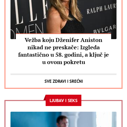
Vežba koju Dženifer Aniston
nikad ne preskače: Izgleda
fantastično u 58. godini, a ključ je
u ovom pokretu
SVE ZDRAVI I SREĆNI
LJUBAV I SEKS