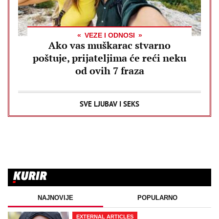
VEZE I ODNOSI
Ako vas muškarac stvarno
poštuje, prijateljima će reći neku
od ovih 7 fraza
SVE LJUBAV I SEKS
NAJNOVIJE
POPULARNO
EXTERNAL ARTICLES