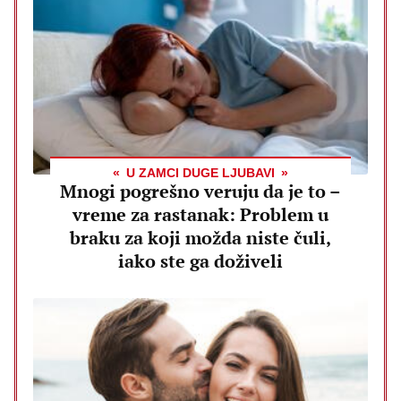
U ZAMCI DUGE LJUBAVI
Mnogi pogrešno veruju da je to –
vreme za rastanak: Problem u
braku za koji možda niste čuli,
iako ste ga doživeli