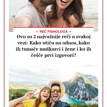
REČ PSIHOLOGA
Ovo su 2 najvažnije reči u svakoj
vezi: Kako utiču na odnos, kako
ih tumače muškarci i žene i ko ih
češće prvi izgovori?