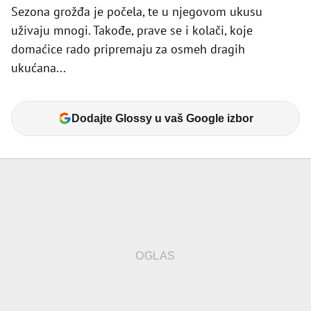
Sezona grožđa je počela, te u njegovom ukusu
uživaju mnogi. Takođe, prave se i kolači, koje
domaćice rado pripremaju za osmeh dragih
ukućana...
Dodajte Glossy u vaš Google izbor