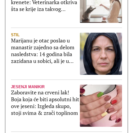
krenete: Veterinarka otkriva
šta se krije iza takvog
ponašanja
STIL
Marijanu je otac poslao u
manastir zajedno sa delom
nasledstva: 14 godina bila
zazidana u sobici, ali je u
tajnosti decu rađala
JESENJI MANIKIR
Zaboravite na crveni lak!
Boja koja će biti apsolutni hit
ove jeseni: Izgleda skupo,
stoji svima & zrači toplinom