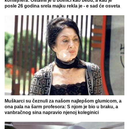
kontejnera: Ostavili je u bolnici kao bebu, a kad je
posle 26 godina srela majku rekla je - e sad će osveta
Muškarci su čeznuli za našom najlepšom glumicom, a
ona pala na šarm profesora: S njom je bio u braku, a
vanbračnog sina napravio njenoj koleginici