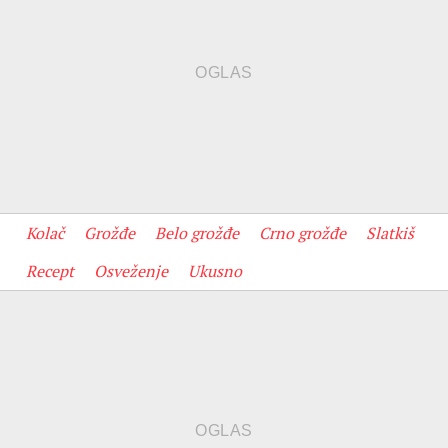
Kolač
Grožđe
Belo grožđe
Crno grožđe
Slatkiš
Recept
Osveženje
Ukusno