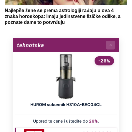
Najlepše žene se prema astrologiji rađaju u ova 4
znaka horoskopa: Imaju jedinstvene fizičke odlike, a
poznate dame to potvrđuju