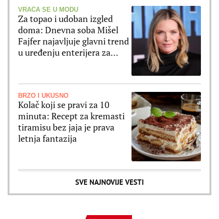
VRAĆA SE U MODU
Za topao i udoban izgled
doma: Dnevna soba Mišel
Fajfer najavljuje glavni trend
u uređenju enterijera za
2027. godinu
BRZO I UKUSNO
Kolač koji se pravi za 10
minuta: Recept za kremasti
tiramisu bez jaja je prava
letnja fantazija
SVE NAJNOVIJE VESTI