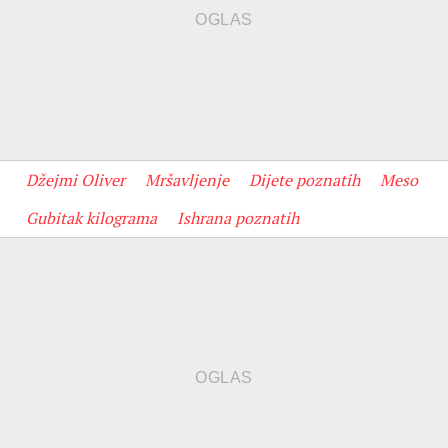
Džejmi Oliver
Mršavljenje
Dijete poznatih
Meso
Gubitak kilograma
Ishrana poznatih