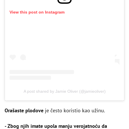
View this post on Instagram
A post shared by Jamie Oliver (@jamieoliver)
Orašaste plodove
je često koristio kao užinu.
- Zbog njih imate upola manju verojatnoću da