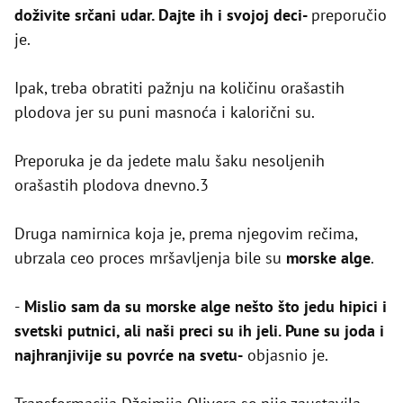
doživite srčani udar. Dajte ih i svojoj deci-
preporučio
je.
Ipak, treba obratiti pažnju na količinu orašastih
plodova jer su puni masnoća i kalorični su.
Preporuka je da jedete malu šaku nesoljenih
orašastih plodova dnevno.3
Druga namirnica koja je, prema njegovim rečima,
ubrzala ceo proces mršavljenja bile su
morske alge
.
-
Mislio sam da su morske alge nešto što jedu hipici i
svetski putnici, ali naši preci su ih jeli. Pune su joda i
najhranjivije su povrće na svetu-
objasnio je.