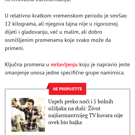
U relativno kratkom vremenskom periodu je smršao
12 kilograma, ali njegova tajna nije u rigoroznoj
dijeti i gladovanju, već u malim, ali dobro
osmišljenim promenama koje svako može da
primeni.
Ključna promena u
mršavljenju
koju je napravio jeste
smanjenje unosa jedne specifične grupe namirnica.
NE PROPUSTITE
Uspeh preko noći i 5 bolnih
ožiljaka na duši: Život
najšarmantnijeg TV kuvara nije
uvek bio bajka