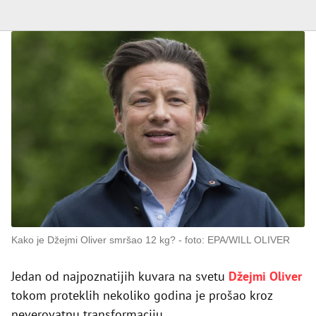
Kako je Džejmi Oliver smršao 12 kg?
foto: EPA/WILL OLIVER
Jedan od najpoznatijih kuvara na svetu
Džejmi Oliver
tokom proteklih nekoliko godina je prošao kroz
neverovatnu transformaciju.