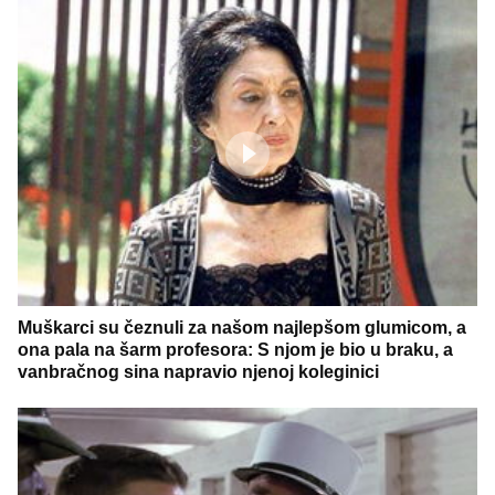
Muškarci su čeznuli za našom najlepšom glumicom, a
ona pala na šarm profesora: S njom je bio u braku, a
vanbračnog sina napravio njenoj koleginici