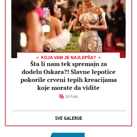
KOJA VAM JE NAJLEPŠA?
Šta li nam tek spremaju za
dodelu Oskara?! Slavne lepotice
pokorile crveni tepih kreacijama
koje morate da vidite
10 Foto
SVE GALERIJE