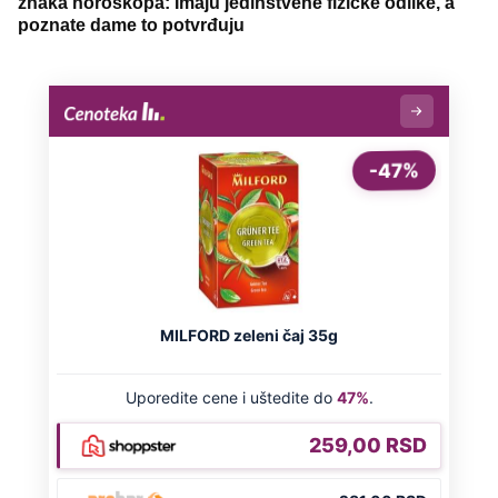
znaka horoskopa: Imaju jedinstvene fizičke odlike, a
poznate dame to potvrđuju