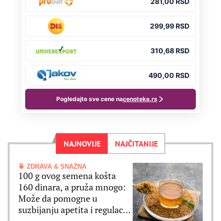
NAJNOVIJE
NAJČITANIJE
🍵 ZDRAVA & SNAŽNA
100 g ovog semena košta
160 dinara, a pruža mnogo:
Može da pomogne u
suzbijanju apetita i regulaciji
šećera u krvi