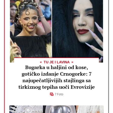
TU JE I LAVINA
Bugarka u haljini od kose,
gotičko izdanje Crnogorke: 7
najupečatljivijih stajlinga sa
tirkiznog tepiha uoči Evrovizije
7 Foto