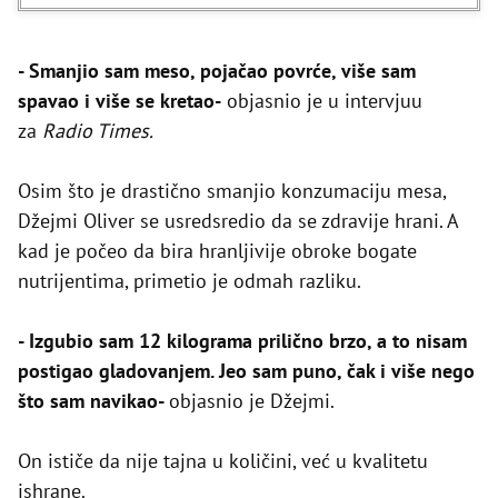
- Smanjio sam meso, pojačao povrće, više sam
spavao i više se kretao-
objasnio je u intervjuu
za
Radio Times.
Osim što je drastično smanjio konzumaciju mesa,
Džejmi Oliver se usredsredio da se zdravije hrani. A
kad je počeo da bira hranljivije obroke bogate
nutrijentima, primetio je odmah razliku.
- Izgubio sam 12 kilograma prilično brzo, a to nisam
postigao gladovanjem. Jeo sam puno, čak i više nego
što sam navikao-
objasnio je Džejmi.
On ističe da nije tajna u količini, već u kvalitetu
ishrane.