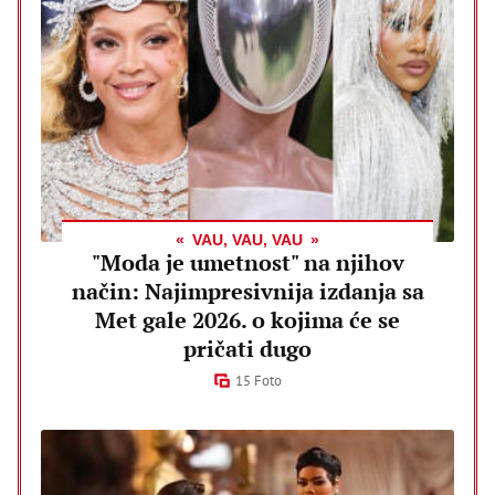
VAU, VAU, VAU
"Moda je umetnost" na njihov
način: Najimpresivnija izdanja sa
Met gale 2026. o kojima će se
pričati dugo
15 Foto