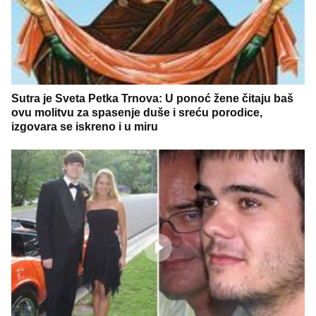
Sutra je Sveta Petka Trnova: U ponoć žene čitaju baš
ovu molitvu za spasenje duše i sreću porodice,
izgovara se iskreno i u miru