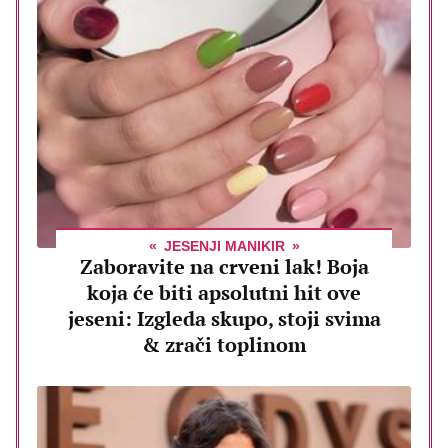
JESENJI MANIKIR
Zaboravite na crveni lak! Boja
koja će biti apsolutni hit ove
jeseni: Izgleda skupo, stoji svima
& zrači toplinom