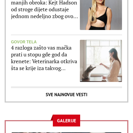
manjih obroka: Kejt Hadson
od stroge dijete odustaje
jednom nedeljno zbog ovog
jela
GOVOR TELA
4 razloga zašto vas mačka
prati u stopu gde god da
krenete: Veterinarka otkriva
šta se krije iza takvog
ponašanja
SVE NAJNOVIJE VESTI
GALERIJE