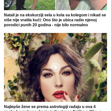
Natali je na ekskurziji sela u kola sa kolegom i nikad se
više nije vratila kući: Ono što je ubica radio njenoj
porodici punih 20 godina - nije bilo normalno
Najlepše žene se prema astrologiji rađaju u ova 4