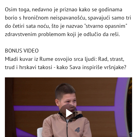
Osim toga, nedavno je priznao kako se godinama
borio s hroničnom neispavanošću, spavajući samo tri
do četiri sata noću, što je nazvao "stvarno opasnim"
zdravstvenim problemom koji je odlučio da reši.
BONUS VIDEO
Mladi kuvar iz Rume osvojio srca ljudi: Rad, strast,
trud i hrskavi takosi - kako Sava inspiriše vršnjake?