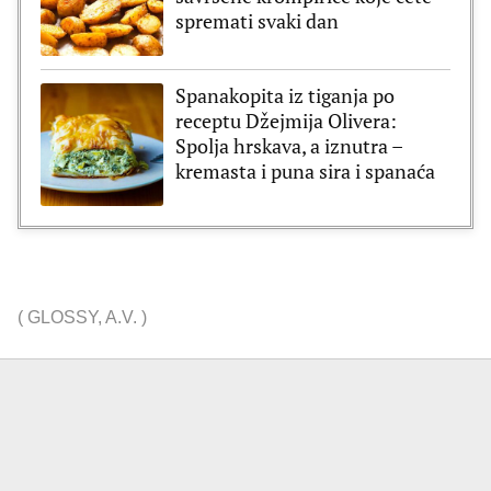
spremati svaki dan
Spanakopita iz tiganja po
receptu Džejmija Olivera:
Spolja hrskava, a iznutra –
kremasta i puna sira i spanaća
(
GLOSSY
,
A.V.
)