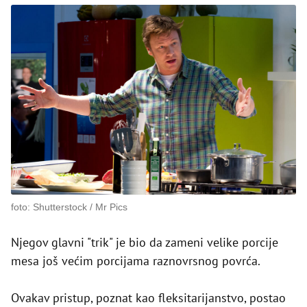
foto: Shutterstock / Mr Pics
Njegov glavni "trik" je bio da zameni velike porcije
mesa još većim porcijama raznovrsnog povrća.
Ovakav pristup, poznat kao fleksitarijanstvo, postao