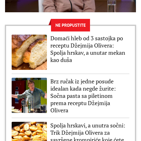
NE PROPUSTITE
Domaći hleb od 3 sastojka po
receptu Džejmija Olivera:
Spolja hrskav, a unutar mekan
kao duša
Brz ručak iz jedne posude
idealan kada negde žurite:
Sočna pasta sa piletinom
prema receptu Džejmija
Olivera
Spolja hrskavi, a unutra sočni:
Trik Džejmija Olivera za
savršene krompiriće koje ćete