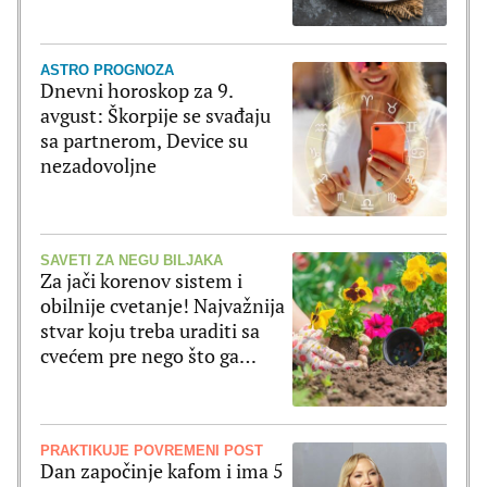
ASTRO PROGNOZA
Dnevni horoskop za 9.
avgust: Škorpije se svađaju
sa partnerom, Device su
nezadovoljne
SAVETI ZA NEGU BILJAKA
Za jači korenov sistem i
obilnije cvetanje! Najvažnija
stvar koju treba uraditi sa
cvećem pre nego što ga
posadite
PRAKTIKUJE POVREMENI POST
Dan započinje kafom i ima 5