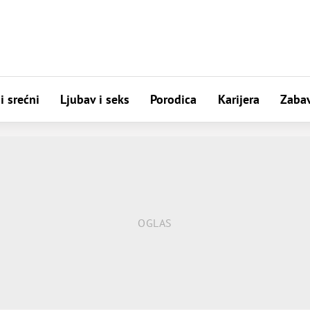
i srećni
Ljubav i seks
Porodica
Karijera
Zaba