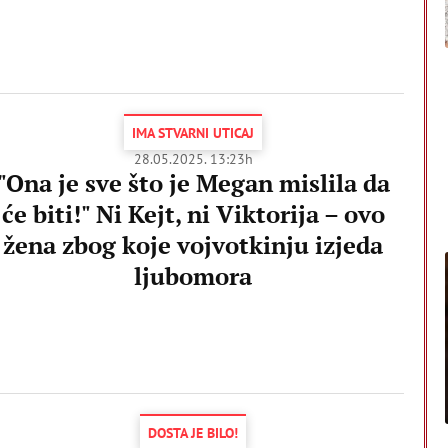
IMA STVARNI UTICAJ
28.05.2025. 13:23h
"Ona je sve što je Megan mislila da
će biti!" Ni Kejt, ni Viktorija – ovo
žena zbog koje vojvotkinju izjeda
ljubomora
DOSTA JE BILO!