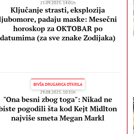
25.09.2025. 14:01h
Ključanje strasti, eksplozija
ljubomore, padaju maske: Mesečni
horoskop za OKTOBAR po
datumima (za sve znake Zodijaka)
BIVŠA DRUGARICA OTKRILA
29.08.2025. 10:31h
"Ona besni zbog toga": Nikad ne
biste pogodili šta kod Kejt Midlton
najviše smeta Megan Markl