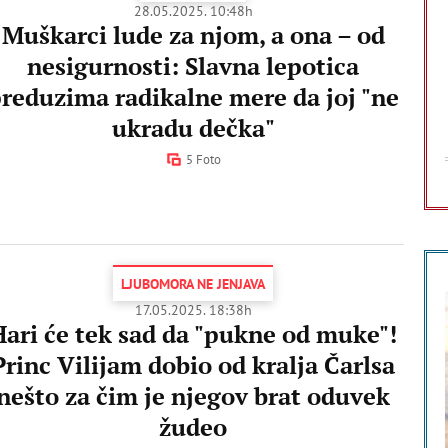
28.05.2025. 10:48h
Muškarci lude za njom, a ona – od
nesigurnosti: Slavna lepotica
reduzima radikalne mere da joj "ne
ukradu dečka"
5 Foto
LJUBOMORA NE JENJAVA
17.05.2025. 18:38h
Hari će tek sad da "pukne od muke"!
Princ Vilijam dobio od kralja Čarlsa
nešto za čim je njegov brat oduvek
žudeo