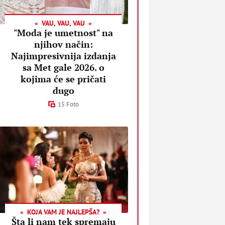
VAU, VAU, VAU
"Moda je umetnost" na
njihov način:
Najimpresivnija izdanja
sa Met gale 2026. o
kojima će se pričati
dugo
15 Foto
KOJA VAM JE NAJLEPŠA?
Šta li nam tek spremaju