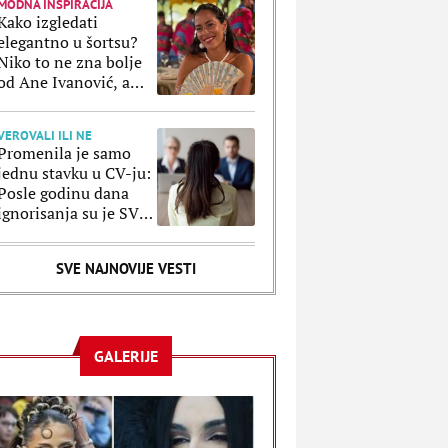
MODNA INSPIRACIJA
Kako izgledati
elegantno u šortsu?
Niko to ne zna bolje
od Ane Ivanović, a
ove kombinacije to
potvrđuju
VEROVALI ILI NE
Promenila je samo
jednu stavku u CV-ju:
Posle godinu dana
ignorisanja su je SVI
pozvali, a razlog je
poražavajući
SVE NAJNOVIJE VESTI
GALERIJE