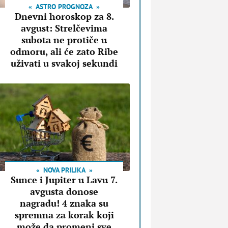
ASTRO PROGNOZA
Dnevni horoskop za 8.
avgust: Strelčevima
subota ne protiče u
odmoru, ali će zato Ribe
uživati u svakoj sekundi
NOVA PRILIKA
Sunce i Jupiter u Lavu 7.
avgusta donose
nagradu! 4 znaka su
spremna za korak koji
može da promeni sve