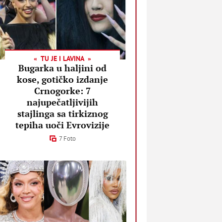
TU JE I LAVINA
Bugarka u haljini od
kose, gotičko izdanje
Crnogorke: 7
najupečatljivijih
stajlinga sa tirkiznog
tepiha uoči Evrovizije
7 Foto