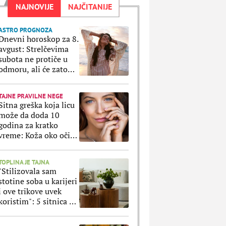
NAJNOVIJE
NAJČITANIJE
ASTRO PROGNOZA
Dnevni horoskop za 8.
avgust: Strelčevima
subota ne protiče u
odmoru, ali će zato
Ribe uživati u svakoj
sekundi
TAJNE PRAVILNE NEGE
Sitna greška koja licu
može da doda 10
godina za kratko
vreme: Koža oko očiju
ne prašta ako ovo
radite svaki dan
TOPLINA JE TAJNA
"Stilizovala sam
stotine soba u karijeri
i ove trikove uvek
koristim": 5 sitnica uz
koje svaki stan
izgleda luksuznije