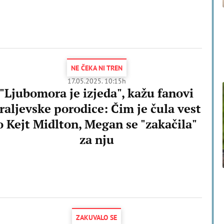
NE ČEKA NI TREN
17.05.2025. 10:15h
"Ljubomora je izjeda", kažu fanovi
raljevske porodice: Čim je čula vest
o Kejt Midlton, Megan se "zakačila"
za nju
ZAKUVALO SE