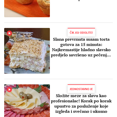
ČIK JOJ ODOLITE!
Slana prevrnuta susam torta
gotova za 15 minuta:
Najkremastije hladno slavsko
predjelo savršeno uz pečenje i
sarmu
JEDNOSTAVNO JE
Složite meze za slavu kao
profesionalac! Korak po korak
upustvo za posluženje koje
izgleda i svečano i ukusno