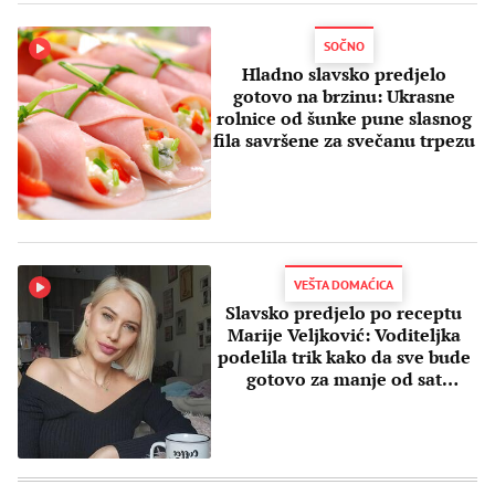
SOČNO
Hladno slavsko predjelo
gotovo na brzinu: Ukrasne
rolnice od šunke pune slasnog
fila savršene za svečanu trpezu
VEŠTA DOMAĆICA
Slavsko predjelo po receptu
Marije Veljković: Voditeljka
podelila trik kako da sve bude
gotovo za manje od sat
vremena