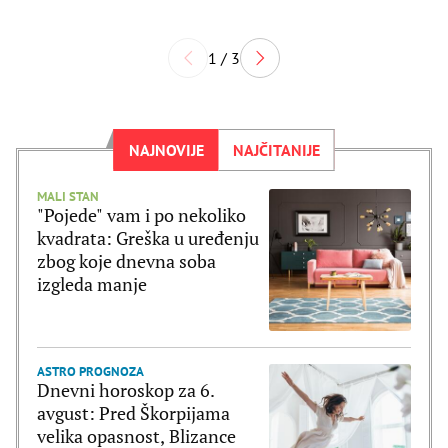
1 / 3
NAJNOVIJE
NAJČITANIJE
MALI STAN
"Pojede" vam i po nekoliko
kvadrata: Greška u uređenju
zbog koje dnevna soba
izgleda manje
ASTRO PROGNOZA
Dnevni horoskop za 6.
avgust: Pred Škorpijama
velika opasnost, Blizance