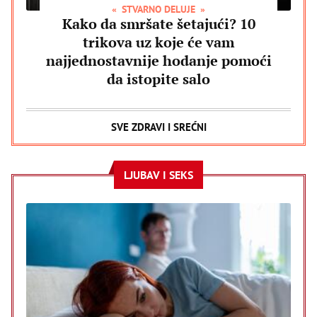
STVARNO DELUJE
Kako da smršate šetajući? 10
trikova uz koje će vam
najjednostavnije hodanje pomoći
da istopite salo
SVE ZDRAVI I SREĆNI
LJUBAV I SEKS