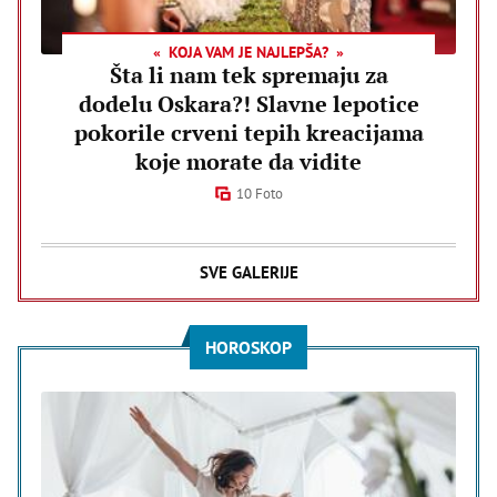
KOJA VAM JE NAJLEPŠA?
Šta li nam tek spremaju za
dodelu Oskara?! Slavne lepotice
pokorile crveni tepih kreacijama
koje morate da vidite
10 Foto
SVE GALERIJE
HOROSKOP