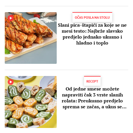
OČAS POSLA NA STOLU
Slani pica-štapići za koje se ne
mesi testo: Najbrže slavsko
predjelo jednako ukusno i
hladno i toplo
RECEPT
Od jedne smese možete
napraviti čak 3 vrste slanih
rolata: Preukusno predjelo
sprema se začas, a ukus se
dugo pamti