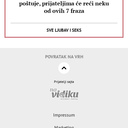
poštuje, prijateljima će reći neku
od ovih 7 fraza
SVE LJUBAV I SEKS
POVRATAK NA VRH
Prijatelji sajta
Impressum
Marketing