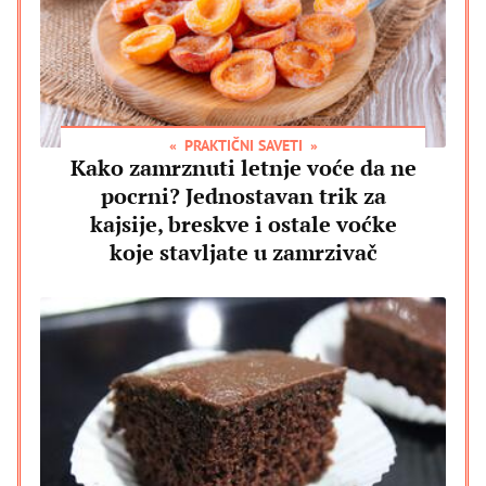
PRAKTIČNI SAVETI
Kako zamrznuti letnje voće da ne
pocrni? Jednostavan trik za
kajsije, breskve i ostale voćke
koje stavljate u zamrzivač