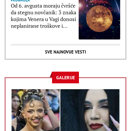
PROGNOZA
Od 6. avgusta moraju čvršće
da stegnu novčanik: 3 znaka
kojima Venera u Vagi donosi
neplanirane troškove i
brzopletost
SVE NAJNOVIJE VESTI
GALERIJE