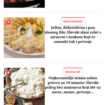
BRZA PRIPREMA
Jeftin, dekorativan i pun
slasnog fila: Slavski slani rolat s
ajvarom i šunkom koji će
zaseniti čak i pečenje
NEODOLJIVA
Najkremastija susam salata
gotova za 10 minuta: Slavski
prilog bez majoneza koji ide uz
meze, sarme, pečenje...