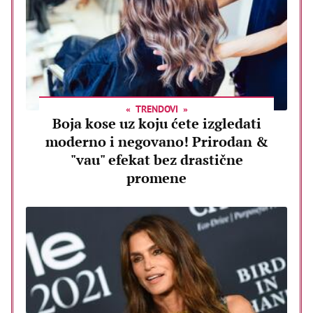
TRENDOVI
Boja kose uz koju ćete izgledati
moderno i negovano! Prirodan &
"vau" efekat bez drastične
promene