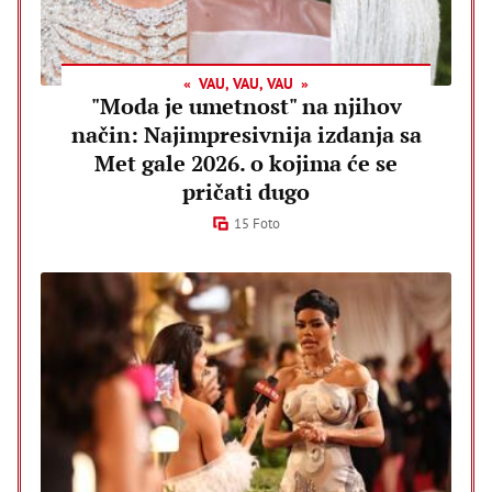
VAU, VAU, VAU
"Moda je umetnost" na njihov
način: Najimpresivnija izdanja sa
Met gale 2026. o kojima će se
pričati dugo
15 Foto