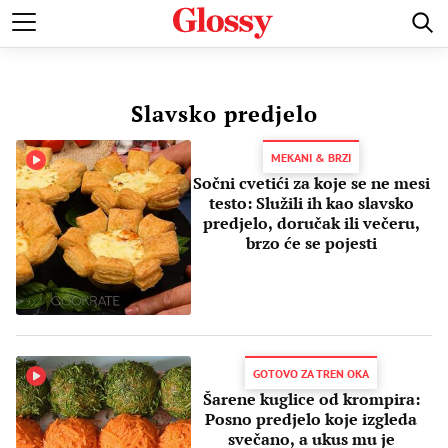
POZNATI
MODA I LEPOTA
ZDRAVI I SREĆNI
LJUBAV 
Slavsko predjelo
MEKANI & BRZI
Sočni cvetići za koje se ne mesi
testo: Služili ih kao slavsko
predjelo, doručak ili večeru,
brzo će se pojesti
GOTOVO ZA TREN OKA
Šarene kuglice od krompira:
Posno predjelo koje izgleda
svečano, a ukus mu je