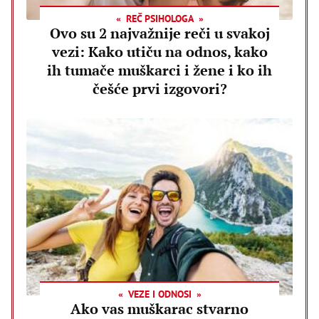
REČ PSIHOLOGA
Ovo su 2 najvažnije reči u svakoj
vezi: Kako utiču na odnos, kako
ih tumače muškarci i žene i ko ih
češće prvi izgovori?
VEZE I ODNOSI
Ako vas muškarac stvarno