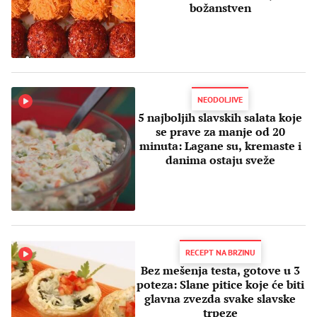
božanstven
NEODOLJIVE
5 najboljih slavskih salata koje
se prave za manje od 20
minuta: Lagane su, kremaste i
danima ostaju sveže
RECEPT NA BRZINU
Bez mešenja testa, gotove u 3
poteza: Slane pitice koje će biti
glavna zvezda svake slavske
trpeze