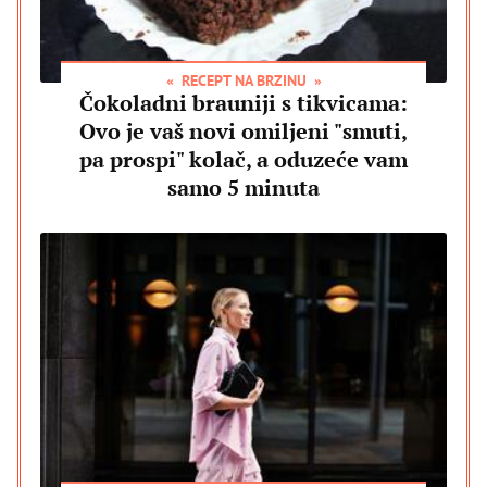
RECEPT NA BRZINU
Čokoladni brauniji s tikvicama:
Ovo je vaš novi omiljeni "smuti,
pa prospi" kolač, a oduzeće vam
samo 5 minuta