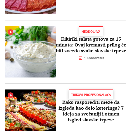
NEODOLJIVA
Kikiriki salata gotova za 15
minuta: Ovaj kremasti prilog će
biti zvezda svake slavske trpeze
1 Komentara
TRIKOVI PROFESIONALACA
Kako rasporediti meze da
izgleda kao delo keteringa? 7
ideja za svečaniji i otmen
izgled slavske trpeze