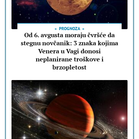
PROGNOZA
Od 6. avgusta moraju čvršće da
stegnu novčanik: 3 znaka kojima
Venera u Vagi donosi
neplanirane troškove i
brzopletost