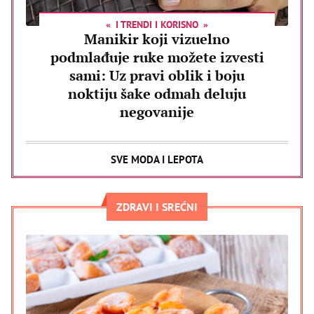
I TRENDI I KORISNO
Manikir koji vizuelno
podmlađuje ruke možete izvesti
sami: Uz pravi oblik i boju
noktiju šake odmah deluju
negovanije
SVE MODA I LEPOTA
ZDRAVI I SREĆNI