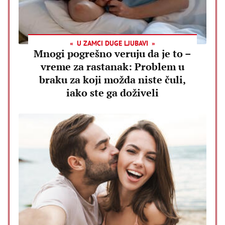
U ZAMCI DUGE LJUBAVI
Mnogi pogrešno veruju da je to –
vreme za rastanak: Problem u
braku za koji možda niste čuli,
iako ste ga doživeli