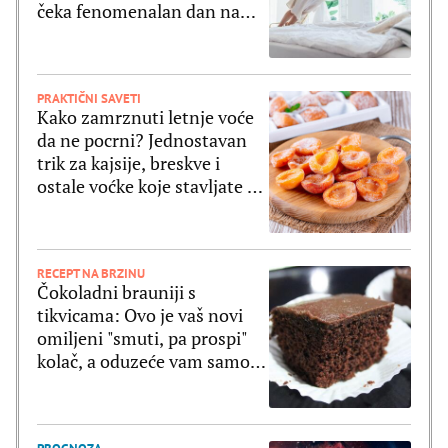
čeka fenomenalan dan na
svim poljima
PRAKTIČNI SAVETI
Kako zamrznuti letnje voće
da ne pocrni? Jednostavan
trik za kajsije, breskve i
ostale voćke koje stavljate u
zamrzivač
RECEPT NA BRZINU
Čokoladni brauniji s
tikvicama: Ovo je vaš novi
omiljeni "smuti, pa prospi"
kolač, a oduzeće vam samo 5
minuta