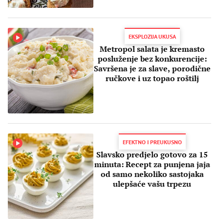
EKSPLOZIJA UKUSA
Metropol salata je kremasto
posluženje bez konkurencije:
Savršena je za slave, porodične
ručkove i uz topao roštilj
EFEKTNO I PREUKUSNO
Slavsko predjelo gotovo za 15
minuta: Recept za punjena jaja
od samo nekoliko sastojaka
ulepšaće vašu trpezu