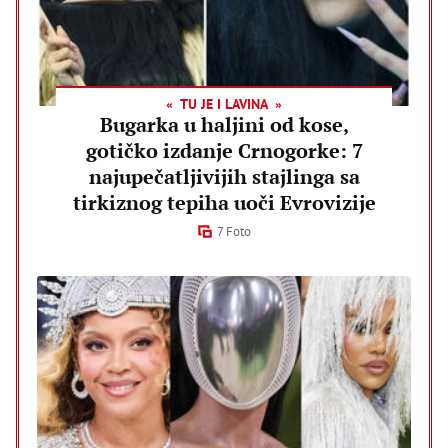
TU JE I LAVINA
Bugarka u haljini od kose,
gotičko izdanje Crnogorke: 7
najupečatljivijih stajlinga sa
tirkiznog tepiha uoči Evrovizije
7 Foto