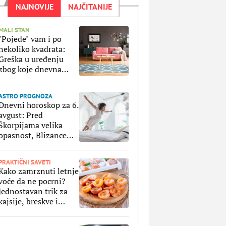
NAJNOVIJE
NAJČITANIJE
MALI STAN
"Pojede" vam i po
nekoliko kvadrata:
Greška u uređenju
zbog koje dnevna
soba izgleda manje
ASTRO PROGNOZA
Dnevni horoskop za 6.
avgust: Pred
Škorpijama velika
opasnost, Blizance
čeka fenomenalan
dan na svim poljima
PRAKTIČNI SAVETI
Kako zamrznuti letnje
voće da ne pocrni?
Jednostavan trik za
kajsije, breskve i
ostale voćke koje
stavljate u zamrzivač