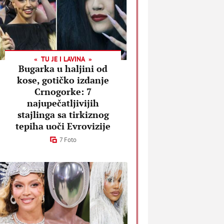
TU JE I LAVINA
Bugarka u haljini od
kose, gotičko izdanje
Crnogorke: 7
najupečatljivijih
stajlinga sa tirkiznog
tepiha uoči Evrovizije
7 Foto