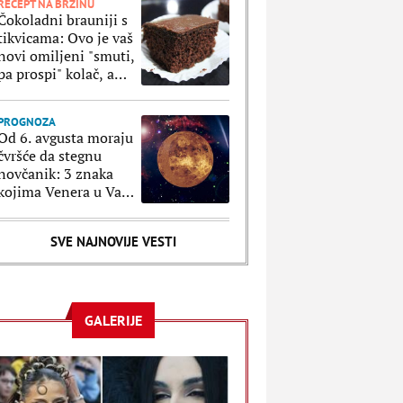
RECEPT NA BRZINU
Čokoladni brauniji s
tikvicama: Ovo je vaš
novi omiljeni "smuti,
pa prospi" kolač, a
oduzeće vam samo 5
minuta
PROGNOZA
Od 6. avgusta moraju
čvršće da stegnu
novčanik: 3 znaka
kojima Venera u Vagi
donosi neplanirane
troškove i brzopletost
SVE NAJNOVIJE VESTI
GALERIJE