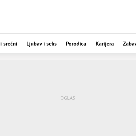
i srećni
Ljubav i seks
Porodica
Karijera
Zaba