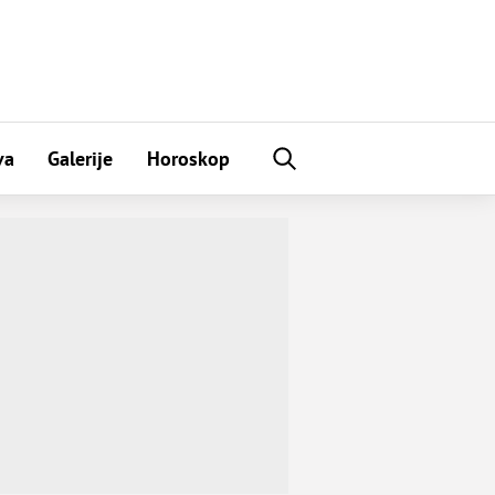
va
Galerije
Horoskop