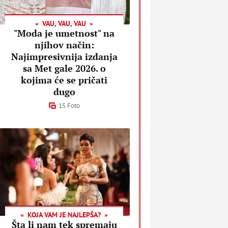
VAU, VAU, VAU
"Moda je umetnost" na
njihov način:
Najimpresivnija izdanja
sa Met gale 2026. o
kojima će se pričati
dugo
15 Foto
KOJA VAM JE NAJLEPŠA?
Šta li nam tek spremaju