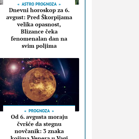
ASTRO PROGNOZA
Dnevni horoskop za 6.
avgust: Pred Škorpijama
velika opasnost,
Blizance čeka
fenomenalan dan na
svim poljima
PROGNOZA
Od 6. avgusta moraju
čvršće da stegnu
novčanik: 3 znaka
kojima Venera u Vagi