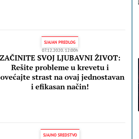
SJAJAN PREDLOG
07.12.2020. 12:00h
ZAČINITE SVOJ LJUBAVNI ŽIVOT:
Rešite probleme u krevetu i
ovećajte strast na ovaj jednostavan
i efikasan način!
SJAJNO SREDSTVO