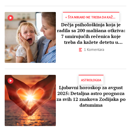
+ ŠTA NIKAKO NE TREBA DA KAŽETE
Dečja psihološkinja koja je
radila sa 200 mališana otkriva:
7 umirujućih rečenica koje
treba da kažete detetu u
tantrumu
1 Komentara
ASTROLOGIJA
Ljubavni horoskop za avgust
2025: Detaljna astro prognoza
za svih 12 znakova Zodijaka po
datumima