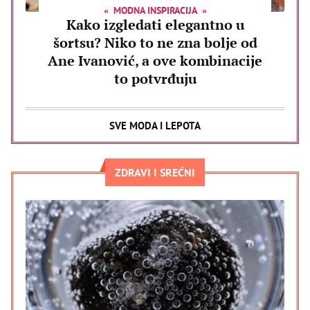
MODNA INSPIRACIJA
Kako izgledati elegantno u
šortsu? Niko to ne zna bolje od
Ane Ivanović, a ove kombinacije
to potvrđuju
SVE MODA I LEPOTA
ZDRAVI I SREĆNI