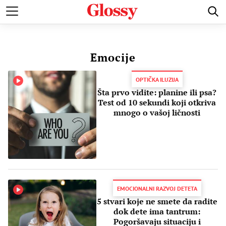
POZNATI
MODA I LEPOTA
ZDRAVI I SREĆNI
LJUBAV 
Emocije
OPTIČKA ILUZIJA
Šta prvo vidite: planine ili psa?
Test od 10 sekundi koji otkriva
mnogo o vašoj ličnosti
EMOCIONALNI RAZVOJ DETETA
5 stvari koje ne smete da radite
dok dete ima tantrum:
Pogoršavaju situaciju i