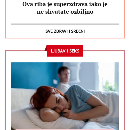
Ova riba je superzdrava iako je
ne shvatate ozbiljno
SVE ZDRAVI I SREĆNI
LJUBAV I SEKS