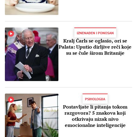
IZNENAĐEN I PONOSAN
Kralj Čarls se oglasio, ori se
Palata: Uputio dirljive reči koje
su se čule širom Britanije
PSIHOLOGIJA
Postavljate li pitanja tokom
razgovora? 5 znakova koji
otkrivaju nizak nivo
emocionalne inteligencije