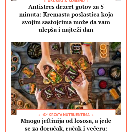
UKUSNO & KORISNO
Antistres dezert gotov za 5
minuta: Kremasta poslastica koja
svojim sastojcima može da vam
ulepša i najteži dan
🐟 KRCATA NUTRIJENTIMA
Mnogo jeftinija od lososa, a jede
se za doručak, ručak i večeru: