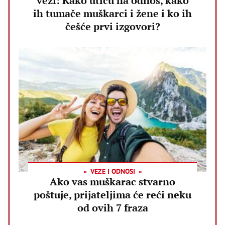
vezi: Kako utiču na odnos, kako
ih tumače muškarci i žene i ko ih
češće prvi izgovori?
VEZE I ODNOSI
Ako vas muškarac stvarno
poštuje, prijateljima će reći neku
od ovih 7 fraza