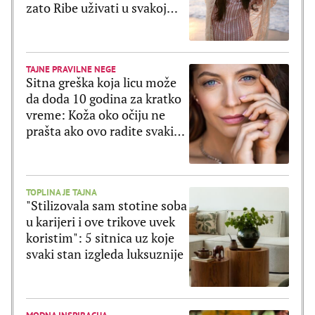
zato Ribe uživati u svakoj
sekundi
TAJNE PRAVILNE NEGE
Sitna greška koja licu može
da doda 10 godina za kratko
vreme: Koža oko očiju ne
prašta ako ovo radite svaki
dan
TOPLINA JE TAJNA
"Stilizovala sam stotine soba
u karijeri i ove trikove uvek
koristim": 5 sitnica uz koje
svaki stan izgleda luksuznije