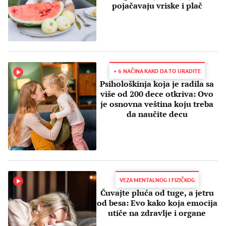
pojačavaju vriske i plač
+ 6 NAČINA KAKO DA TO URADITE
Psihološkinja koja je radila sa
više od 200 dece otkriva: Ovo
je osnovna veština koju treba
da naučite decu
VEZA MENTALNOG I FIZIČKOG
Čuvajte pluća od tuge, a jetru
od besa: Evo kako koja emocija
utiče na zdravlje i organe