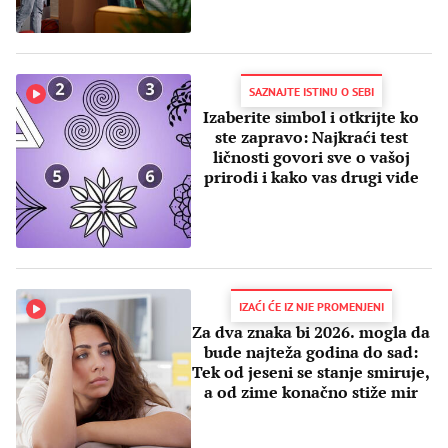
SAZNAJTE ISTINU O SEBI
Izaberite simbol i otkrijte ko
ste zapravo: Najkraći test
ličnosti govori sve o vašoj
prirodi i kako vas drugi vide
IZAĆI ĆE IZ NJE PROMENJENI
Za dva znaka bi 2026. mogla da
bude najteža godina do sad:
Tek od jeseni se stanje smiruje,
a od zime konačno stiže mir