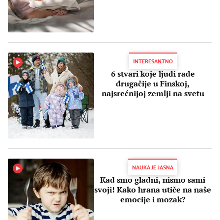
INTERESANTNO
6 stvari koje ljudi rade
drugačije u Finskoj,
najsrećnijoj zemlji na svetu
NAUKA JE JASNA
Kad smo gladni, nismo sami
svoji! Kako hrana utiče na naše
emocije i mozak?