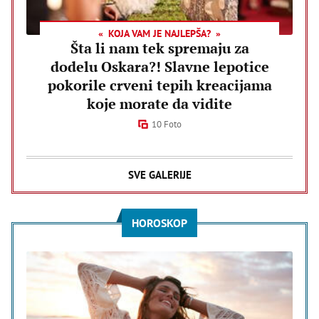
KOJA VAM JE NAJLEPŠA?
Šta li nam tek spremaju za
dodelu Oskara?! Slavne lepotice
pokorile crveni tepih kreacijama
koje morate da vidite
10 Foto
SVE GALERIJE
HOROSKOP