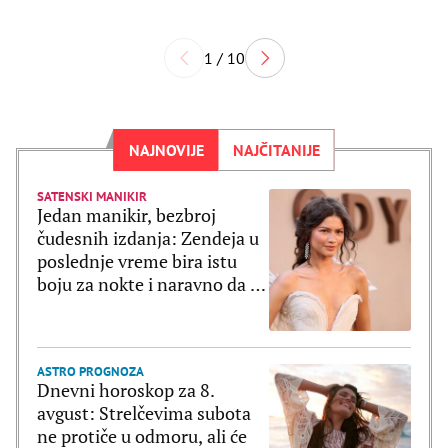
1 / 10
NAJNOVIJE
NAJČITANIJE
SATENSKI MANIKIR
Jedan manikir, bezbroj
čudesnih izdanja: Zendeja u
poslednje vreme bira istu
boju za nokte i naravno da je
ultratrendi
ASTRO PROGNOZA
Dnevni horoskop za 8.
avgust: Strelčevima subota
ne protiče u odmoru, ali će