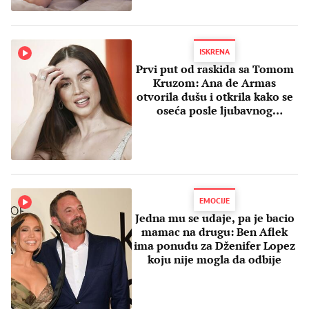
ISKRENA
Prvi put od raskida sa Tomom
Kruzom: Ana de Armas
otvorila dušu i otkrila kako se
oseća posle ljubavnog
brodoloma
EMOCIJE
Jedna mu se udaje, pa je bacio
mamac na drugu: Ben Aflek
ima ponudu za Dženifer Lopez
koju nije mogla da odbije