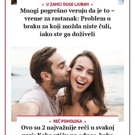
U ZAMCI DUGE LJUBAVI
Mnogi pogrešno veruju da je to –
vreme za rastanak: Problem u
braku za koji možda niste čuli,
iako ste ga doživeli
REČ PSIHOLOGA
Ovo su 2 najvažnije reči u svakoj