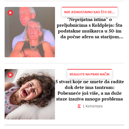
NIJE JEDNOSTAVNO KAO ŠTO DELUJE
"Neprijatna istina" o
preljubnicima s Koldpleja: Šta
podstakne muškarca u 50-im
da počne aferu sa starijom
ženom?
REAGUJTE NA PRAVI NAČIN
5 stvari koje ne smete da radite
dok dete ima tantrum:
Pobesneće još više, a na duže
staze izaziva mnogo problema
1 Komentara