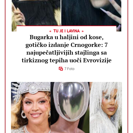
TU JE I LAVINA
Bugarka u haljini od kose,
gotičko izdanje Crnogorke: 7
najupečatljivijih stajlinga sa
tirkiznog tepiha uoči Evrovizije
7 Foto