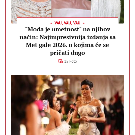
VAU, VAU, VAU
"Moda je umetnost" na njihov
način: Najimpresivnija izdanja sa
Met gale 2026. o kojima će se
pričati dugo
15 Foto