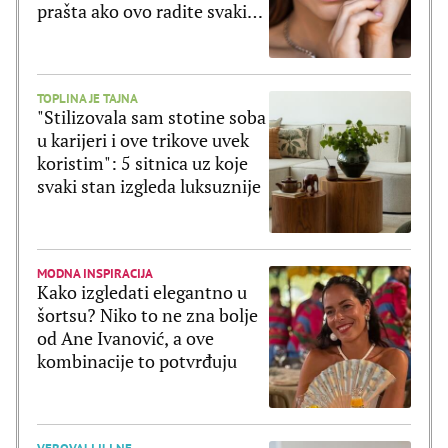
prašta ako ovo radite svaki
dan
TOPLINA JE TAJNA
"Stilizovala sam stotine soba
u karijeri i ove trikove uvek
koristim": 5 sitnica uz koje
svaki stan izgleda luksuznije
MODNA INSPIRACIJA
Kako izgledati elegantno u
šortsu? Niko to ne zna bolje
od Ane Ivanović, a ove
kombinacije to potvrđuju