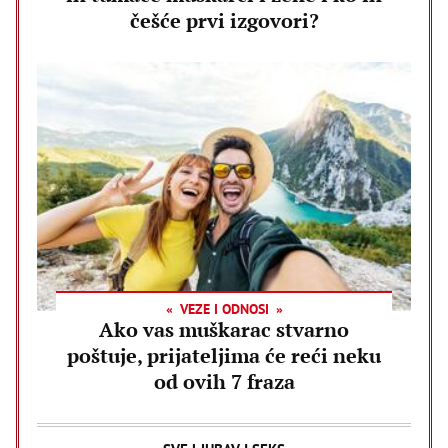
češće prvi izgovori?
VEZE I ODNOSI
Ako vas muškarac stvarno
poštuje, prijateljima će reći neku
od ovih 7 fraza