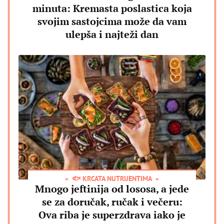
minuta: Kremasta poslastica koja
svojim sastojcima može da vam
ulepša i najteži dan
🐟 KRCATA NUTRIJENTIMA
Mnogo jeftinija od lososa, a jede
se za doručak, ručak i večeru:
Ova riba je superzdrava iako je