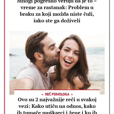
Mnogi pogrešno veruju da je to –
vreme za rastanak: Problem u
braku za koji možda niste čuli,
iako ste ga doživeli
REČ PSIHOLOGA
Ovo su 2 najvažnije reči u svakoj
vezi: Kako utiču na odnos, kako
ih tumače muškarci i žene i ko ih