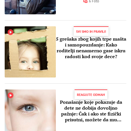
6 Foto
SVI SMO IH PRAVILI!
5 grešaka zbog kojih trpe mašta
i samopouzdanje: Kako
roditelji nenamerno gase iskru
radosti kod svoje dece?
REAGUJTE ODMAH
Ponašanje koje pokazuje da
dete ne dobija dovoljno
pažnje: Čak i ako ste fizički
prisutni, možete da mu
nedostajete