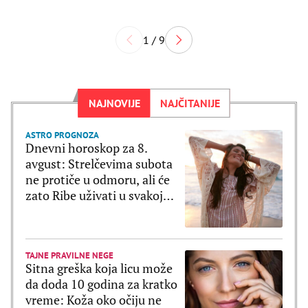
1 / 9
NAJNOVIJE
NAJČITANIJE
ASTRO PROGNOZA
Dnevni horoskop za 8.
avgust: Strelčevima subota
ne protiče u odmoru, ali će
zato Ribe uživati u svakoj
sekundi
TAJNE PRAVILNE NEGE
Sitna greška koja licu može
da doda 10 godina za kratko
vreme: Koža oko očiju ne