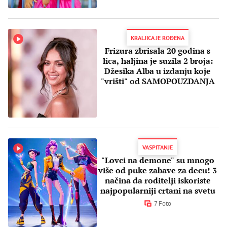
KRALJICA JE ROĐENA
Frizura zbrisala 20 godina s
lica, haljina je suzila 2 broja:
Džesika Alba u izdanju koje
"vrišti" od SAMOPOUZDANJA
VASPITANJE
"Lovci na demone" su mnogo
više od puke zabave za decu! 3
načina da roditelji iskoriste
najpopularniji crtani na svetu
7 Foto