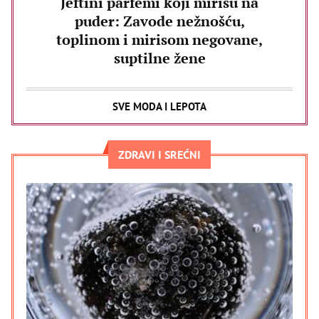
Jeftini parfemi koji mirišu na
puder: Zavode nežnošću,
toplinom i mirisom negovane,
suptilne žene
SVE MODA I LEPOTA
ZDRAVI I SREĆNI