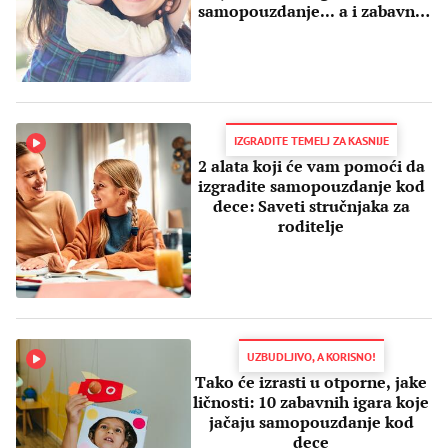
samopouzdanje... a i zabavno
je!
IZGRADITE TEMELJ ZA KASNIJE
2 alata koji će vam pomoći da
izgradite samopouzdanje kod
dece: Saveti stručnjaka za
roditelje
UZBUDLJIVO, A KORISNO!
Tako će izrasti u otporne, jake
ličnosti: 10 zabavnih igara koje
jačaju samopouzdanje kod
dece