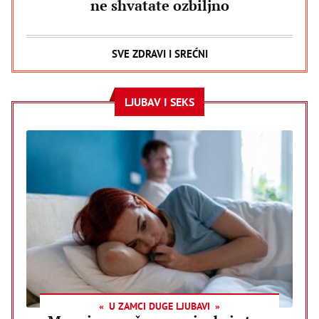
ne shvatate ozbiljno
SVE ZDRAVI I SREĆNI
LJUBAV I SEKS
U ZAMCI DUGE LJUBAVI