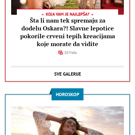
KOJA VAM JE NAJLEPŠA?
Šta li nam tek spremaju za
dodelu Oskara?! Slavne lepotice
pokorile crveni tepih kreacijama
koje morate da vidite
10 Foto
SVE GALERIJE
HOROSKOP