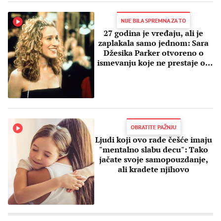
NIJE BILA SPREMNA ZA TO
27 godina je vređaju, ali je
zaplakala samo jednom: Sara
Džesika Parker otvoreno o
ismevanju koje ne prestaje od
1998.
OBRATITE PAŽNJU
Ljudi koji ovo rade češće imaju
"mentalno slabu decu": Tako
jačate svoje samopouzdanje,
ali kradete njihovo