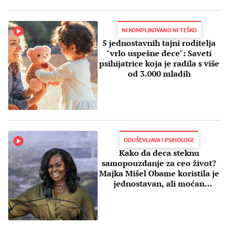
NI KOMPLIKOVANO NI TEŠKO
5 jednostavnih tajni roditelja
"vrlo uspešne dece": Saveti
psihijatrice koja je radila s više
od 3.000 mladih
ODUŠEVLJAVA I PSIHOLOGE
Kako da deca steknu
samopouzdanje za ceo život?
Majka Mišel Obame koristila je
jednostavan, ali moćan
roditeljski metod