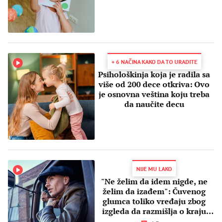
+ 6 NAČINA KAKO DA TO URADITE
Psihološkinja koja je radila sa
više od 200 dece otkriva: Ovo
je osnovna veština koju treba
da naučite decu
NIJE MU LAKO
"Ne želim da idem nigde, ne
želim da izađem": Čuvenog
glumca toliko vređaju zbog
izgleda da razmišlja o kraju
karijere