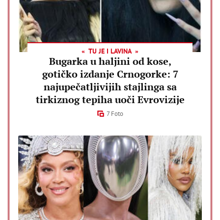
TU JE I LAVINA
Bugarka u haljini od kose,
gotičko izdanje Crnogorke: 7
najupečatljivijih stajlinga sa
tirkiznog tepiha uoči Evrovizije
7 Foto