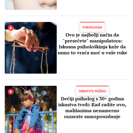
PSIHOLOGIJA
Ovo je najbolji način da
"presečete" manipulatora:
Iskusna psihološkinja kaže da
samo to vraća moć u vaše ruke
OBRATITE PAŽNJU
Dečiji psiholog s 30+ godina
iskustva tvrdi: Kad radite ovo,
mališanima nenamerno
razarate samopouzdanje