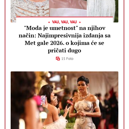
VAU, VAU, VAU
"Moda je umetnost" na njihov
način: Najimpresivnija izdanja sa
Met gale 2026. o kojima će se
pričati dugo
15 Foto