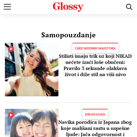
POZNATI
MODA I LEPOTA
ZDRAVI I SREĆNI
LJUBAV 
Samopouzdanje
CAKE MODNIH MAJSTORA
Stilisti imaju trik uz koji NIKAD
nećete izaći loše obučeni:
Pravilo 3 sekunde olakšava
život i diže stil na viši nivo
DRUGI UGAO
Navika porodica iz Japana zbog
koje mališani rastu u uspešne
ljude: Jača odgovornost i