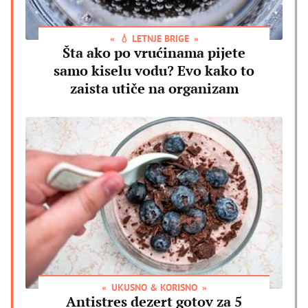
💧 LETNJE BRIGE
Šta ako po vrućinama pijete
samo kiselu vodu? Evo kako to
zaista utiče na organizam
UKUSNO & KORISNO
Antistres dezert gotov za 5