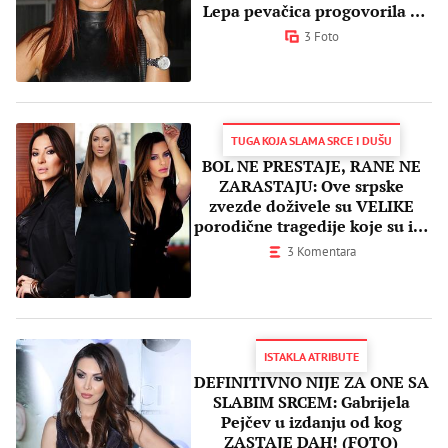
Lepa pevačica progovorila o
ružnom periodu života
3 Foto
TUGA KOJA SLAMA SRCE I DUŠU
BOL NE PRESTAJE, RANE NE
ZARASTAJU: Ove srpske
zvezde doživele su VELIKE
porodične tragedije koje su im
ZAUVEK promenile život
3 Komentara
ISTAKLA ATRIBUTE
DEFINITIVNO NIJE ZA ONE SA
SLABIM SRCEM: Gabrijela
Pejčev u izdanju od kog
ZASTAJE DAH! (FOTO)