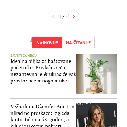
1 / 4
NAJNOVIJE
NAJČITANIJE
SAVETI ZA NEGU
Idealna biljka za baštovane
početnike: Privlači sreću,
nezahtevna je & ukrasiće vaš
prostor bez mnogo muke i
truda
Vežba koju Dženifer Aniston
nikad ne preskače: Izgleda
fantastično u 58. godini, a
ključ je u ovom pokretu