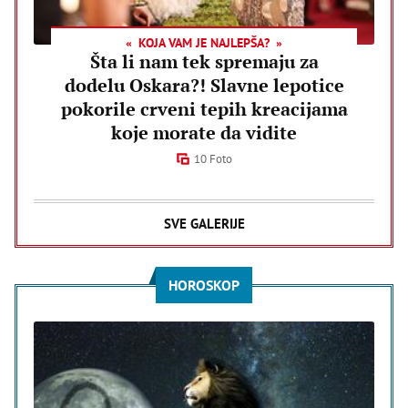
KOJA VAM JE NAJLEPŠA?
Šta li nam tek spremaju za
dodelu Oskara?! Slavne lepotice
pokorile crveni tepih kreacijama
koje morate da vidite
10 Foto
SVE GALERIJE
HOROSKOP