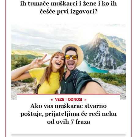
ih tumače muškarci i žene i ko ih
češće prvi izgovori?
VEZE I ODNOSI
Ako vas muškarac stvarno
poštuje, prijateljima će reći neku
od ovih 7 fraza