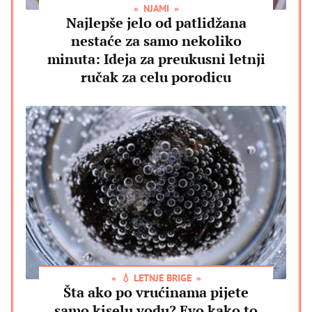
NJAMI
Najlepše jelo od patlidžana
nestaće za samo nekoliko
minuta: Ideja za preukusni letnji
ručak za celu porodicu
💧 LETNJE BRIGE
Šta ako po vrućinama pijete
samo kiselu vodu? Evo kako to