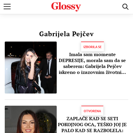
POZNATI
MODA I LEPOTA
ZDRAVI I SREĆNI
LJUBAV 
Gabrijela Pejčev
IZBORILA SE
Imala sam momente
DEPRESIJE, morala sam da se
saberem: Gabrijela Pejčev
iskreno o izazovnim životnim
situacijama
OTVORENA
ZAPLAČE KAD SE SETI
POKOJNOG OCA, TEŠKO JOJ JE
PALO KAD SE RAZBOLELA: