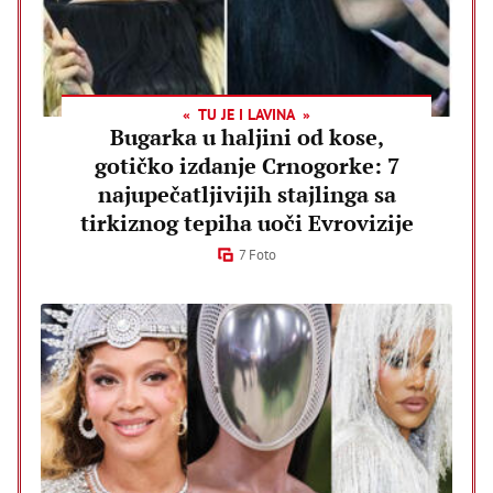
TU JE I LAVINA
Bugarka u haljini od kose,
gotičko izdanje Crnogorke: 7
najupečatljivijih stajlinga sa
tirkiznog tepiha uoči Evrovizije
7 Foto