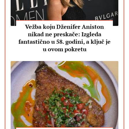
Vežba koju Dženifer Aniston
nikad ne preskače: Izgleda
fantastično u 58. godini, a ključ je
u ovom pokretu