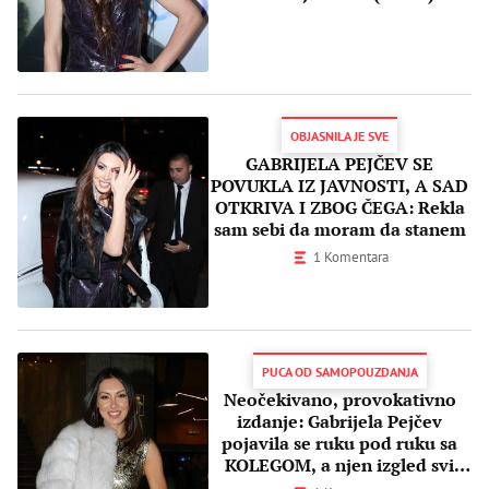
OBJASNILA JE SVE
GABRIJELA PEJČEV SE
POVUKLA IZ JAVNOSTI, A SAD
OTKRIVA I ZBOG ČEGA: Rekla
sam sebi da moram da stanem
1 Komentara
PUCA OD SAMOPOUZDANJA
Neočekivano, provokativno
izdanje: Gabrijela Pejčev
pojavila se ruku pod ruku sa
KOLEGOM, a njen izgled svi
komentarišu! (FOTO)