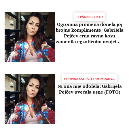
LEPŠA NEGO IKAD
Ogromna promena donela joj
brojne komplimente: Gabrijela
Pejčev crnu ravnu kosu
zamenila egzotičnim uvojcima
koji ostavljaju bez daha (FOTO)
PODVRGLA SE ESTETSKOM ZAHVATU
Ni ona nije odolela: Gabrijela
Pejčev uvećala usne (FOTO)