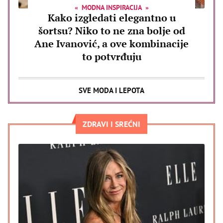
MODNA INSPIRACIJA
Kako izgledati elegantno u
šortsu? Niko to ne zna bolje od
Ane Ivanović, a ove kombinacije
to potvrđuju
SVE MODA I LEPOTA
ZDRAVI I SREĆNI