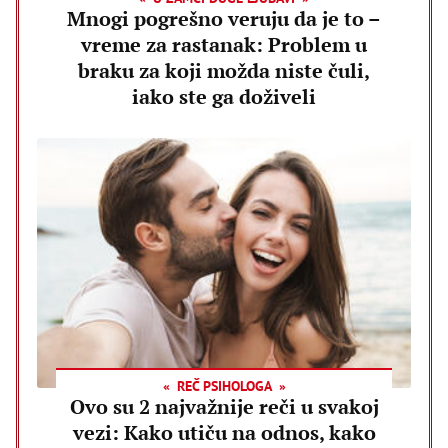
Mnogi pogrešno veruju da je to –
vreme za rastanak: Problem u
braku za koji možda niste čuli,
iako ste ga doživeli
REČ PSIHOLOGA
Ovo su 2 najvažnije reči u svakoj
vezi: Kako utiču na odnos, kako