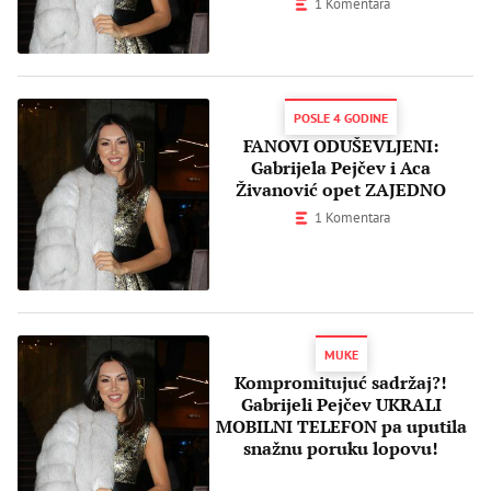
1 Komentara
POSLE 4 GODINE
FANOVI ODUŠEVLJENI:
Gabrijela Pejčev i Aca
Živanović opet ZAJEDNO
1 Komentara
MUKE
Kompromitujuć sadržaj?!
Gabrijeli Pejčev UKRALI
MOBILNI TELEFON pa uputila
snažnu poruku lopovu!