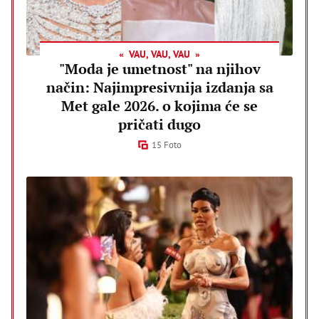
VAU, VAU, VAU
"Moda je umetnost" na njihov
način: Najimpresivnija izdanja sa
Met gale 2026. o kojima će se
pričati dugo
15 Foto