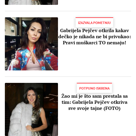
IZAZVALA POMETNJU
Gabrijela Pejčev otkrila kakav
dečko je nikada ne bi privukao:
Pravi muškarci TO nemaju!
POTPUNO ISKRENA
Žao mi je što sam prestala sa
tim: Gabrijela Pejčev otkriva
sve svoje tajne (FOTO)