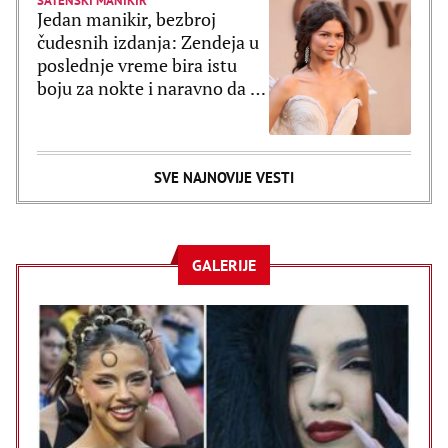
SATENSKI MANIKIR
Jedan manikir, bezbroj
čudesnih izdanja: Zendeja u
poslednje vreme bira istu
boju za nokte i naravno da je
ultratrendi
SVE NAJNOVIJE VESTI
GALERIJE