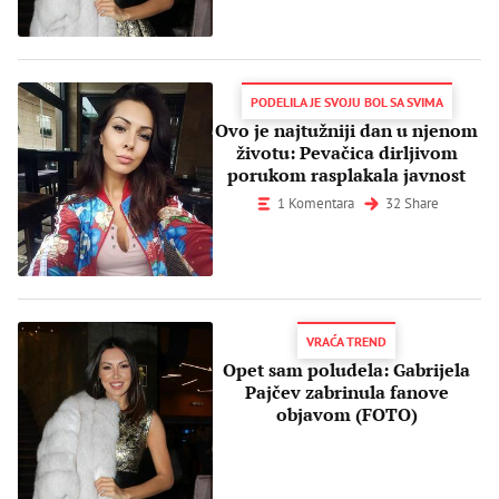
PODELILA JE SVOJU BOL SA SVIMA
Ovo je najtužniji dan u njenom
životu: Pevačica dirljivom
porukom rasplakala javnost
1 Komentara
32 Share
VRAĆA TREND
Opet sam poludela: Gabrijela
Pajčev zabrinula fanove
objavom (FOTO)