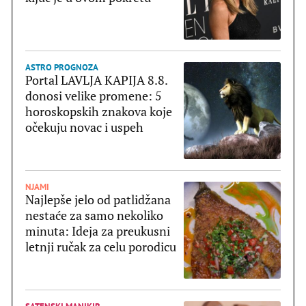
ASTRO PROGNOZA
Portal LAVLJA KAPIJA 8.8.
donosi velike promene: 5
horoskopskih znakova koje
očekuju novac i uspeh
NJAMI
Najlepše jelo od patlidžana
nestaće za samo nekoliko
minuta: Ideja za preukusni
letnji ručak za celu porodicu