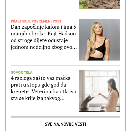
posadite
PRAKTIKUJE POVREMENI POST
Dan započinje kafom i ima 5
manjih obroka: Kejt Hadson
od stroge dijete odustaje
jednom nedeljno zbog ovog
jela
GOVOR TELA
4 razloga zašto vas mačka
prati u stopu gde god da
krenete: Veterinarka otkriva
šta se krije iza takvog
ponašanja
SVE NAJNOVIJE VESTI