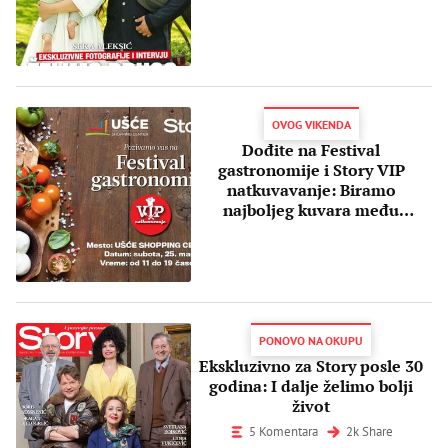
OVOG VIKENDA
Dođite na Festival
gastronomije i Story VIP
natkuvavanje: Biramo
najboljeg kuvara među
poznatima
PONOVO NA OKUPU
Ekskluzivno za Story posle 30
godina: I dalje želimo bolji
život
5 Komentara
2k Share