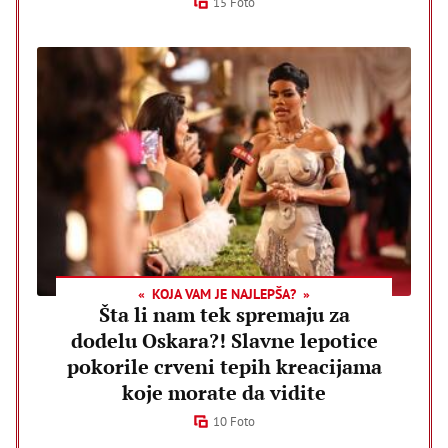
15 Foto
KOJA VAM JE NAJLEPŠA?
Šta li nam tek spremaju za
dodelu Oskara?! Slavne lepotice
pokorile crveni tepih kreacijama
koje morate da vidite
10 Foto