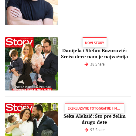
NOVI STORY
Danijela i Stefan Buzurović:
Sreća dece nam je najvažnija
38 Share
EKSKLUZIVNE FOTOGRAFIJE I INTERVJU
Seka Aleksić: Što pre želim
drugo dete
93 Share