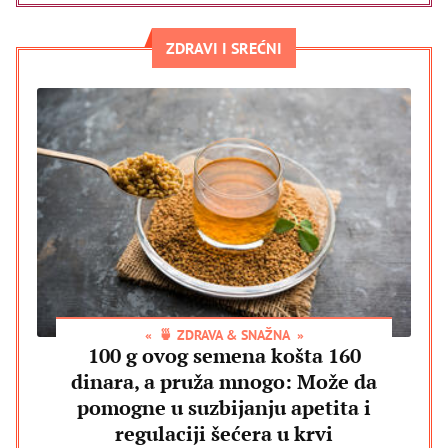
ZDRAVI I SREĆNI
🍵 ZDRAVA & SNAŽNA
100 g ovog semena košta 160
dinara, a pruža mnogo: Može da
pomogne u suzbijanju apetita i
regulaciji šećera u krvi