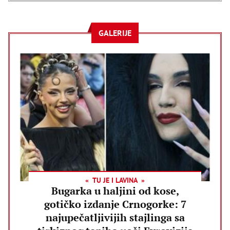
GALERIJE
TU JE I LAVINA
Bugarka u haljini od kose,
gotičko izdanje Crnogorke: 7
najupečatljivijih stajlinga sa