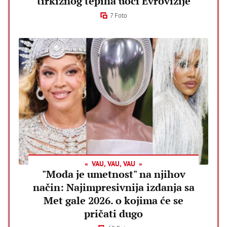
tirkiznog tepiha uoči Evrovizije
7 Foto
VAU, VAU, VAU
"Moda je umetnost" na njihov
način: Najimpresivnija izdanja sa
Met gale 2026. o kojima će se
pričati dugo