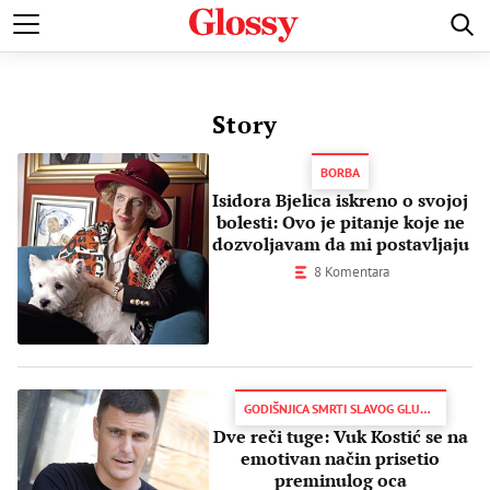
POZNATI
MODA I LEPOTA
ZDRAVI I SREĆNI
LJUBAV 
Story
BORBA
Isidora Bjelica iskreno o svojoj
bolesti: Ovo je pitanje koje ne
dozvoljavam da mi postavljaju
8 Komentara
GODIŠNJICA SMRTI SLAVOG GLUMCA
Dve reči tuge: Vuk Kostić se na
emotivan način prisetio
preminulog oca