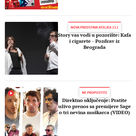
NOVA PREDSTAVA ATELJEA 212
Story vas vodi u pozorište: Kafa
i cigarete - Pozdrav iz
Beograda
NE PROPUSTITE
Direktno uključenje: Pratite
uživo prenos sa premijere Sage
o tri nevina muškarca (VIDEO)