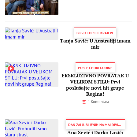
BEG U TOPLIJE KRAJEVE
Tanja Savić: U Australiji imam
mir
POSLE ČETIRI GODINE
EKSKLUZIVNO POVRATAK U
VELIKOM STILU: Prvi
poslušajte novi hit grupe
Regina!
1 Komentara
DAN ZALJUBLJENIH NA MALDIVIMA
Ana Sević i Darko Lazić: