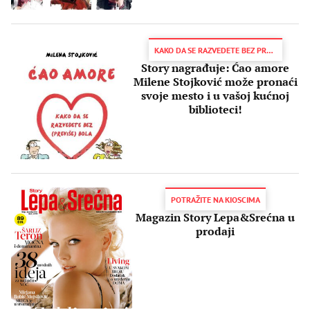
KAKO DA SE RAZVEDETE BEZ PREVIŠE BOLA
Story nagrađuje: Ćao amore
Milene Stojković može pronaći
svoje mesto i u vašoj kućnoj
biblioteci!
POTRAŽITE NA KIOSCIMA
Magazin Story Lepa&Srećna u
prodaji