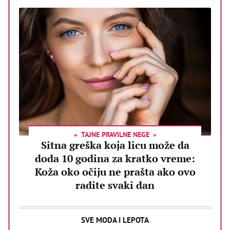
TAJNE PRAVILNE NEGE
Sitna greška koja licu može da
doda 10 godina za kratko vreme:
Koža oko očiju ne prašta ako ovo
radite svaki dan
SVE MODA I LEPOTA