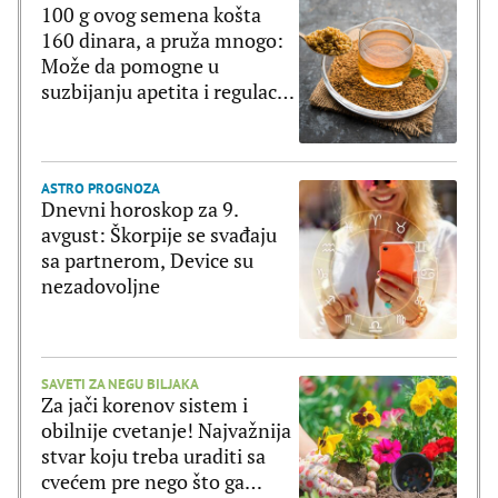
100 g ovog semena košta
160 dinara, a pruža mnogo:
Može da pomogne u
suzbijanju apetita i regulaciji
šećera u krvi
ASTRO PROGNOZA
Dnevni horoskop za 9.
avgust: Škorpije se svađaju
sa partnerom, Device su
nezadovoljne
SAVETI ZA NEGU BILJAKA
Za jači korenov sistem i
obilnije cvetanje! Najvažnija
stvar koju treba uraditi sa
cvećem pre nego što ga