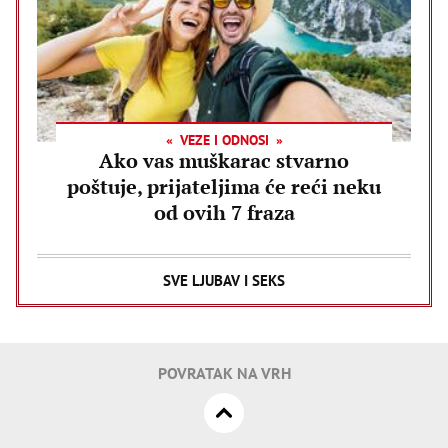
VEZE I ODNOSI
Ako vas muškarac stvarno
poštuje, prijateljima će reći neku
od ovih 7 fraza
SVE LJUBAV I SEKS
POVRATAK NA VRH