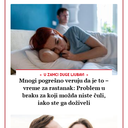
U ZAMCI DUGE LJUBAVI
Mnogi pogrešno veruju da je to –
vreme za rastanak: Problem u
braku za koji možda niste čuli,
iako ste ga doživeli