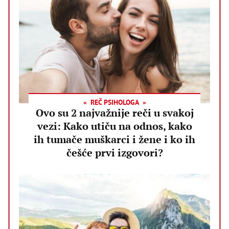
REČ PSIHOLOGA
Ovo su 2 najvažnije reči u svakoj
vezi: Kako utiču na odnos, kako
ih tumače muškarci i žene i ko ih
češće prvi izgovori?