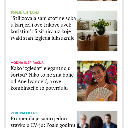
TOPLINA JE TAJNA
"Stilizovala sam stotine soba
u karijeri i ove trikove uvek
koristim": 5 sitnica uz koje
svaki stan izgleda luksuznije
MODNA INSPIRACIJA
Kako izgledati elegantno u
šortsu? Niko to ne zna bolje
od Ane Ivanović, a ove
kombinacije to potvrđuju
VEROVALI ILI NE
Promenila je samo jednu
stavku u CV-ju: Posle godinu