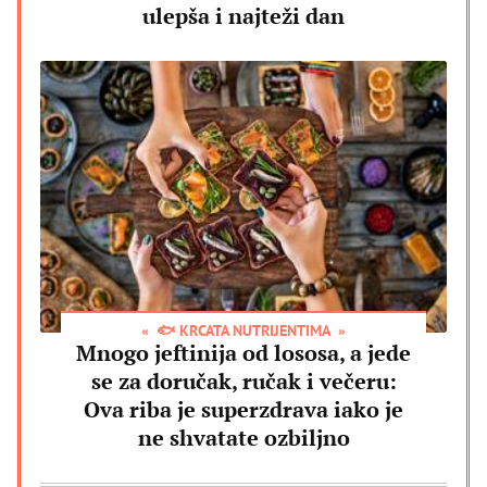
ulepša i najteži dan
🐟 KRCATA NUTRIJENTIMA
Mnogo jeftinija od lososa, a jede
se za doručak, ručak i večeru:
Ova riba je superzdrava iako je
ne shvatate ozbiljno