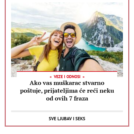
VEZE I ODNOSI
Ako vas muškarac stvarno
poštuje, prijateljima će reći neku
od ovih 7 fraza
SVE LJUBAV I SEKS