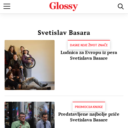
POZNATI
MODA I LEPOTA
ZDRAVI I SREĆNI
LJUBAV 
Svetislav Basara
DASKE KOJE ŽIVOT ZNAČE
Ludnica za Evropu iz pera
Svetislava Basare
PROMOCIJA KNJIGE
Predstavljene najbolje priče
Svetislava Basare