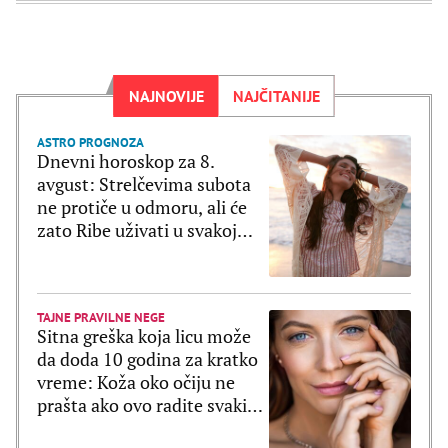
NAJNOVIJE
NAJČITANIJE
ASTRO PROGNOZA
Dnevni horoskop za 8.
avgust: Strelčevima subota
ne protiče u odmoru, ali će
zato Ribe uživati u svakoj
sekundi
TAJNE PRAVILNE NEGE
Sitna greška koja licu može
da doda 10 godina za kratko
vreme: Koža oko očiju ne
prašta ako ovo radite svaki
dan