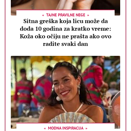
TAJNE PRAVILNE NEGE
Sitna greška koja licu može da
doda 10 godina za kratko vreme:
Koža oko očiju ne prašta ako ovo
radite svaki dan
MODNA INSPIRACIJA