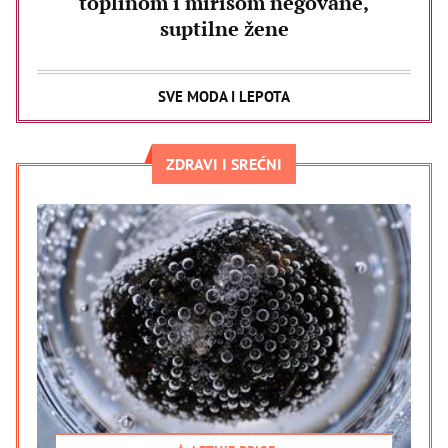
toplinom i mirisom negovane,
suptilne žene
SVE MODA I LEPOTA
ZDRAVI I SREĆNI