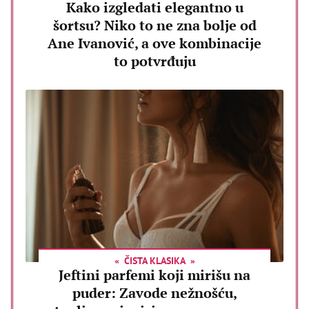
Kako izgledati elegantno u
šortsu? Niko to ne zna bolje od
Ane Ivanović, a ove kombinacije
to potvrđuju
ČISTA KLASIKA
Jeftini parfemi koji mirišu na
puder: Zavode nežnošću,