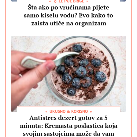
💧 LETNJE BRIGE
Šta ako po vrućinama pijete
samo kiselu vodu? Evo kako to
zaista utiče na organizam
UKUSNO & KORISNO
Antistres dezert gotov za 5
minuta: Kremasta poslastica koja
svojim sastojcima može da vam