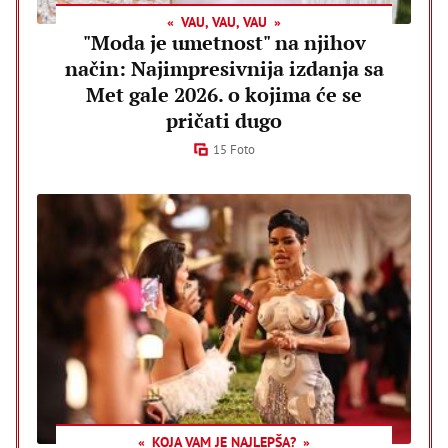
VAU, VAU, VAU
"Moda je umetnost" na njihov
način: Najimpresivnija izdanja sa
Met gale 2026. o kojima će se
pričati dugo
15 Foto
KOJA VAM JE NAJLEPŠA?