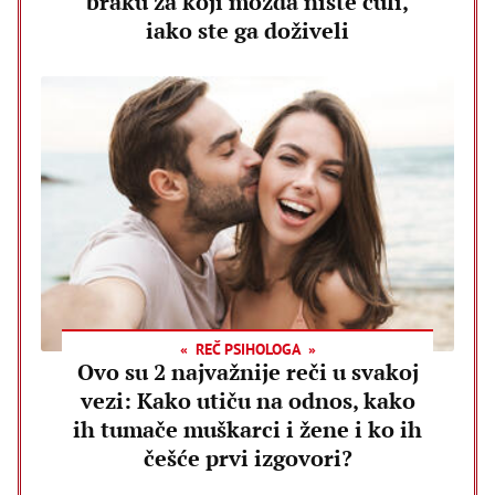
braku za koji možda niste čuli,
iako ste ga doživeli
REČ PSIHOLOGA
Ovo su 2 najvažnije reči u svakoj
vezi: Kako utiču na odnos, kako
ih tumače muškarci i žene i ko ih
češće prvi izgovori?