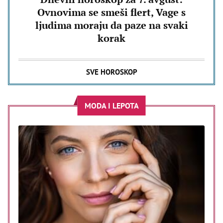
Ovnovima se smeši flert, Vage s
ljudima moraju da paze na svaki
korak
SVE HOROSKOP
MODA I LEPOTA