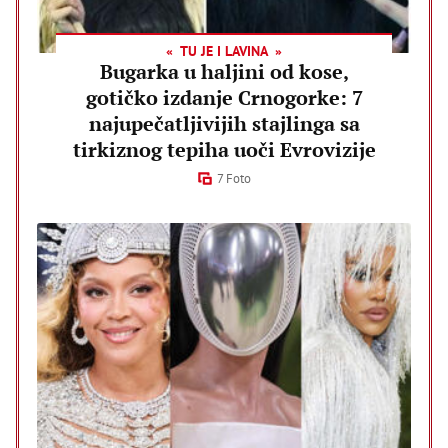
TU JE I LAVINA
Bugarka u haljini od kose,
gotičko izdanje Crnogorke: 7
najupečatljivijih stajlinga sa
tirkiznog tepiha uoči Evrovizije
7 Foto