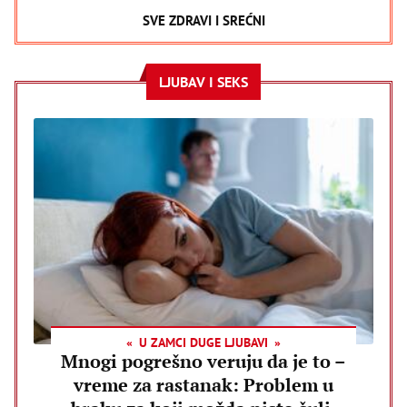
SVE ZDRAVI I SREĆNI
LJUBAV I SEKS
U ZAMCI DUGE LJUBAVI
Mnogi pogrešno veruju da je to –
vreme za rastanak: Problem u