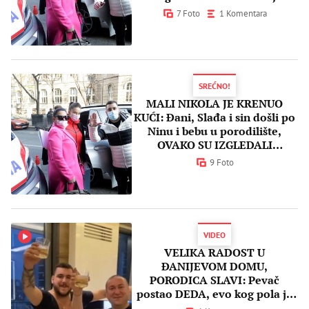
malim Nikolom (FOTO)
7 Foto
1 Komentara
SREĆNO!
MALI NIKOLA JE KRENUO
KUĆI: Đani, Slađa i sin došli po
Ninu i bebu u porodilište,
OVAKO SU IZGLEDALI
TRAJKOVIĆI! (FOTO)
9 Foto
VIDEO
VELIKA RADOST U
ĐANIJEVOM DOMU,
PORODICA SLAVI: Pevač
postao DEDA, evo kog pola je
beba i koje IME će nositi!