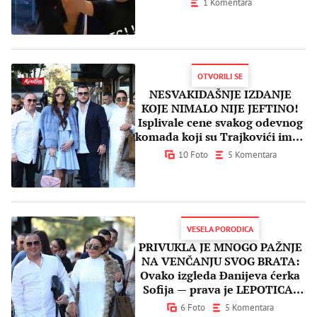
1 Komentara
OTVORILI SE
NESVAKIDAŠNJE IZDANJE
KOJE NIMALO NIJE JEFTINO!
Isplivale cene svakog odevnog
komada koji su Trajkovići imali
na svadbi
10 Foto
5 Komentara
VESELA PORODICA
PRIVUKLA JE MNOGO PAŽNJE
NA VENČANJU SVOG BRATA:
Ovako izgleda Đanijeva ćerka
Sofija — prava je LEPOTICA!
(FOTO)
6 Foto
5 Komentara