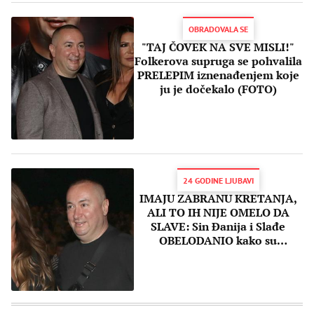
OBRADOVALA SE
"TAJ ČOVEK NA SVE MISLI!"
Folkerova supruga se pohvalila
PRELEPIM iznenađenjem koje
ju je dočekalo (FOTO)
24 GODINE LJUBAVI
IMAJU ZABRANU KRETANJA,
ALI TO IH NIJE OMELO DA
SLAVE: Sin Đanija i Slađe
OBELODANIO kako su
proslavili GODIŠNJICU BRAKA