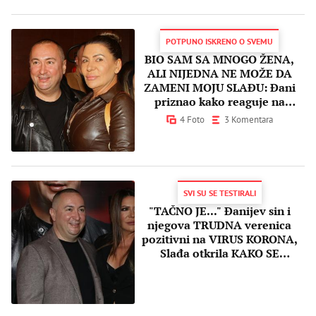
POTPUNO ISKRENO O SVEMU
BIO SAM SA MNOGO ŽENA,
ALI NIJEDNA NE MOŽE DA
ZAMENI MOJU SLAĐU: Đani
priznao kako reaguje na
udvaranje MLADIH DEVOJAKA
4 Foto
3 Komentara
SVI SU SE TESTIRALI
"TAČNO JE..." Đanijev sin i
njegova TRUDNA verenica
pozitivni na VIRUS KORONA,
Slađa otkrila KAKO SE
OSEĆAJU!