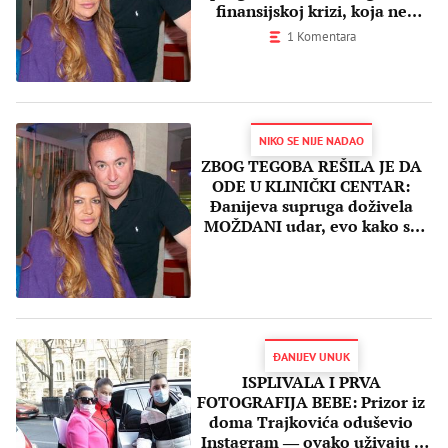
finansijskoj krizi, koja ne
prolazi!
1 Komentara
NIKO SE NIJE NADAO
ZBOG TEGOBA REŠILA JE DA
ODE U KLINIČKI CENTAR:
Đanijeva supruga doživela
MOŽDANI udar, evo kako se
oseća!
ĐANIJEV UNUK
ISPLIVALA I PRVA
FOTOGRAFIJA BEBE: Prizor iz
doma Trajkovića oduševio
Instagram ― ovako uživaju s