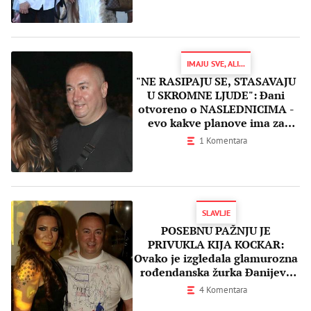
IMAJU SVE, ALI...
"NE RASIPAJU SE, STASAVAJU
U SKROMNE LJUDE": Đani
otvoreno o NASLEDNICIMA -
evo kakve planove ima za
SINOVE I ĆERKU
1 Komentara
SLAVLJE
POSEBNU PAŽNJU JE
PRIVUKLA KIJA KOCKAR:
Ovako je izgledala glamurozna
rođendanska žurka Đanijeve
supruge Slađe (FOTO)
4 Komentara