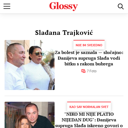
POZNATI
MODA I LEPOTA
ZDRAVI I SREĆNI
LJUBAV 
Slađana Trajković
NIJE IM SVEJEDNO
Za bolest je saznala — slučajno:
Đanijeva supruga Slađa vodi
bitku s rakom bubrega
7 Foto
KAO SAV NORMALAN SVET
"NIKO MI NIJE PLATIO
NIJEDAN DUG": Đanijeva
supruga Slađa iskreno govori o