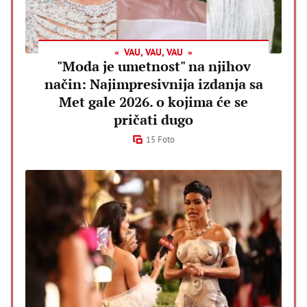
VAU, VAU, VAU
"Moda je umetnost" na njihov
način: Najimpresivnija izdanja sa
Met gale 2026. o kojima će se
pričati dugo
15 Foto