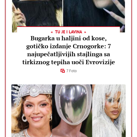
TU JE I LAVINA
Bugarka u haljini od kose,
gotičko izdanje Crnogorke: 7
najupečatljivijih stajlinga sa
tirkiznog tepiha uoči Evrovizije
7 Foto