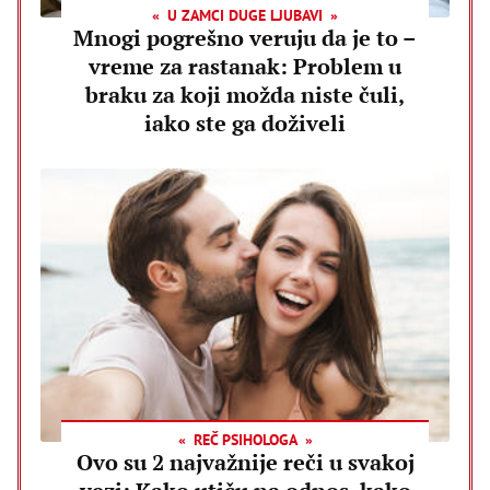
U ZAMCI DUGE LJUBAVI
Mnogi pogrešno veruju da je to –
vreme za rastanak: Problem u
braku za koji možda niste čuli,
iako ste ga doživeli
REČ PSIHOLOGA
Ovo su 2 najvažnije reči u svakoj