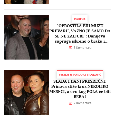
ISKRENA
"OPROSTILA BIH MUŽU
PREVARU, VAŽNO JE SAMO DA
SE NE ZALJUBI": Đanijeva
supruga iskreno o braku i
preljubi
5 Komentara
VESELJE U PORODICI TRAJKOVIĆ
SLAĐA I ĐANI PRESREĆNI:
Prinova stiže kroz NEKOLIKO
MESECI, a evo kog POLA će biti
BEBA!
2 Komentara