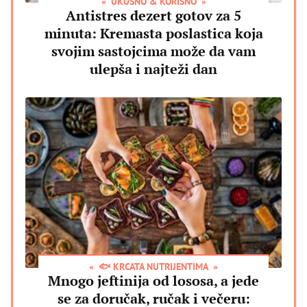
UKUSNO & KORISNO
Antistres dezert gotov za 5
minuta: Kremasta poslastica koja
svojim sastojcima može da vam
ulepša i najteži dan
🐟 KRCATA NUTRIJENTIMA
Mnogo jeftinija od lososa, a jede
se za doručak, ručak i večeru: