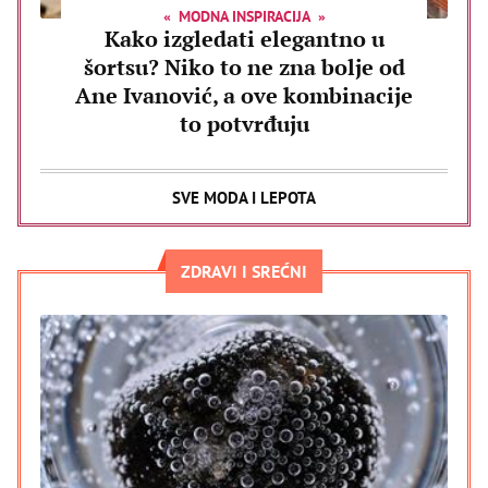
MODNA INSPIRACIJA
Kako izgledati elegantno u
šortsu? Niko to ne zna bolje od
Ane Ivanović, a ove kombinacije
to potvrđuju
SVE MODA I LEPOTA
ZDRAVI I SREĆNI