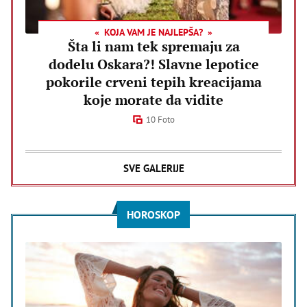
KOJA VAM JE NAJLEPŠA?
Šta li nam tek spremaju za
dodelu Oskara?! Slavne lepotice
pokorile crveni tepih kreacijama
koje morate da vidite
10 Foto
SVE GALERIJE
HOROSKOP