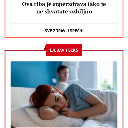
Ova riba je superzdrava iako je
ne shvatate ozbiljno
SVE ZDRAVI I SREĆNI
LJUBAV I SEKS