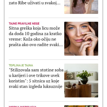
zato Ribe uživati u svakoj
sekundi
TAJNE PRAVILNE NEGE
Sitna greška koja licu može
da doda 10 godina za kratko
vreme: Koža oko očiju ne
prašta ako ovo radite svaki
dan
TOPLINA JE TAJNA
"Stilizovala sam stotine soba
u karijeri i ove trikove uvek
koristim": 5 sitnica uz koje
svaki stan izgleda luksuznije