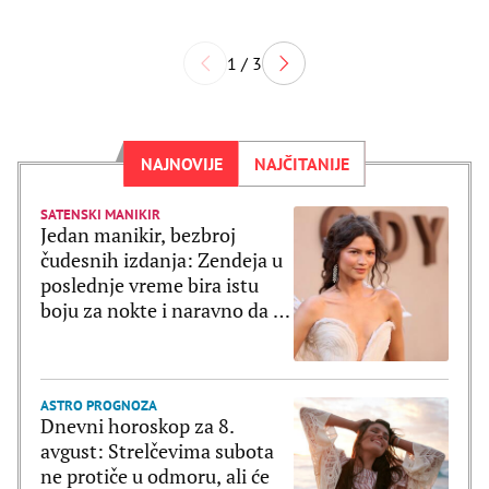
1 / 3
NAJNOVIJE
NAJČITANIJE
SATENSKI MANIKIR
Jedan manikir, bezbroj
čudesnih izdanja: Zendeja u
poslednje vreme bira istu
boju za nokte i naravno da je
ultratrendi
ASTRO PROGNOZA
Dnevni horoskop za 8.
avgust: Strelčevima subota
ne protiče u odmoru, ali će