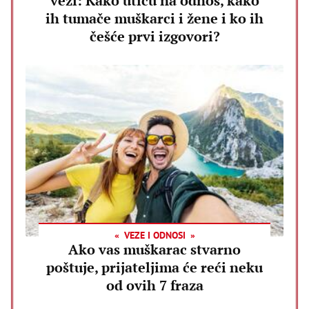
vezi: Kako utiču na odnos, kako
ih tumače muškarci i žene i ko ih
češće prvi izgovori?
VEZE I ODNOSI
Ako vas muškarac stvarno
poštuje, prijateljima će reći neku
od ovih 7 fraza