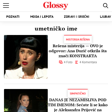
POZNATI
MODA I LEPOTA
ZDRAVI I SREĆNI
LJUBAV 
umetničko ime
MISTERIJA REŠENA
Rešena misterija — OVO je
odgovor: Ana Đurić otkrila šta
znači KONSTRAKTA
4 Foto
4 Komentara
SIMPATIČNO
DANAS JE NEZAMISLIVA POD
TIM IMENOM: Sećate li se kako
je Aleksandra Prijović na