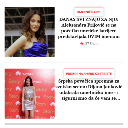
UMETNIČKO IME
DANAS SVI ZNAJU ZA NJU:
Aleksandra Prijović se na
početku muzičke karijere
predstavljala OVIM imenom
27 Share
PROBOJ NA AMERIČKO TRŽIŠTE
Srpska pevačica spremna za
svetsku scenu: Dijana Janković
odabrala umetničko ime - i
sigurni smo da će vam se
dopasti!