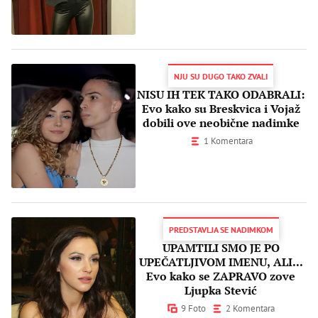
NJU SU DUGO TAKO ZVALI
NISU IH TEK TAKO ODABRALI:
Evo kako su Breskvica i Vojaž
dobili ove neobične nadimke
1 Komentara
PREDSTAVLJA SE NADIMKOM
UPAMTILI SMO JE PO
UPEČATLJIVOM IMENU, ALI...
Evo kako se ZAPRAVO zove
Ljupka Stević
9 Foto
2 Komentara