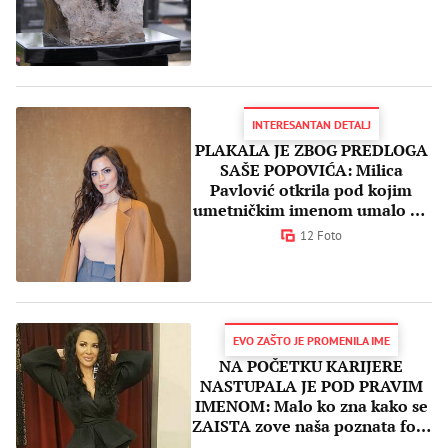
INTERESANTAN DETALJ
PLAKALA JE ZBOG PREDLOGA
SAŠE POPOVIĆA: Milica
Pavlović otkrila pod kojim
umetničkim imenom umalo da
je upoznamo
12 Foto
EVO ZAŠTO JE PROMENILA IME
NA POČETKU KARIJERE
NASTUPALA JE POD PRAVIM
IMENOM: Malo ko zna kako se
ZAISTA zove naša poznata folk
pevačica!