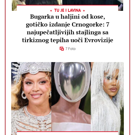
TU JE I LAVINA
Bugarka u haljini od kose,
gotičko izdanje Crnogorke: 7
najupečatljivijih stajlinga sa
tirkiznog tepiha uoči Evrovizije
7 Foto