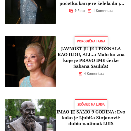
početku karijere želela da je
zovu?
9 Foto
1 Komentara
PORODIČNA TAJNA
JAVNOST JU JE UPOZNALA
KAO ILDU, ALI...: Malo ko zna
koje je PRAVO IME ćerke
Šabana Šaulića!
4 Komentara
SEĆANJE NA LUISA
IMAO JE SAMO 9 GODINA: Evo
kako je Ljubiša Stojanović
dobio nadimak LUIS