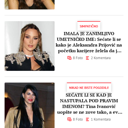
SIMPATIČNO
IMALA JE ZANIMLJIVO
UMETNIČKO IME: Sećate li se
kako je Aleksandra Prijović na
početku karijere želela da je
zovu?
8 Foto
2 Komentara
NIKAD NE BISTE POGODILI!
SEĆATE LI SE KAD JE
NASTUPALA POD PRAVIM
IMENOM? Tina Ivanović
uopšte se ne zove tako, a evo
zašto je promenila ime
8 Foto
1 Komentara