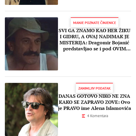
MANJE POZNATE ČINJENICE
SVI GA ZNAMO KAO HER ŽIKU
I GIDRU, A OVAJ NADIMAK JE
MISTERIJA: Dragomir Bojanić
predstavljao se i pod OVIM
UMETNIČKIM imenom!
ZANIMLJIV PODATAK
DANAS GOTOVO NIKO NE ZNA
KAKO SE ZAPRAVO ZOVE: Ovo
je PRAVO ime Alena Islamovića
4 Komentara