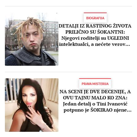
BIOGRAFIJA
DETALJI IZ RASTINOG ŽIVOTA
PRILIČNO SU ŠOKANTNI:
Njegovi roditelji su UGLEDNI
intelektualci, a nećete verovati
koji posao je radio SA SVEGA
17 GODINA!
PRAVA MISTERIJA
NA SCENI JE DVE DECENIJE, A
OVU TAJNU MALO KO ZNA:
Jedan detalj o Tini Ivanović
potpuno je ŠOKIRAO njene
fanove!