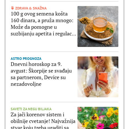
🍵 ZDRAVA & SNAŽNA
100 g ovog semena košta
160 dinara, a pruža mnogo:
Može da pomogne u
suzbijanju apetita i regulaciji
šećera u krvi
ASTRO PROGNOZA
Dnevni horoskop za 9.
avgust: Škorpije se svađaju
sa partnerom, Device su
nezadovoljne
SAVETI ZA NEGU BILJAKA
Za jači korenov sistem i
obilnije cvetanje! Najvažnija
stvar koju treba uraditi sa