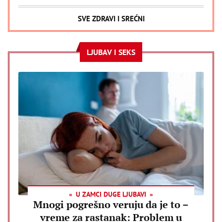
SVE ZDRAVI I SREĆNI
LJUBAV I SEKS
U ZAMCI DUGE LJUBAVI
Mnogi pogrešno veruju da je to –
vreme za rastanak: Problem u