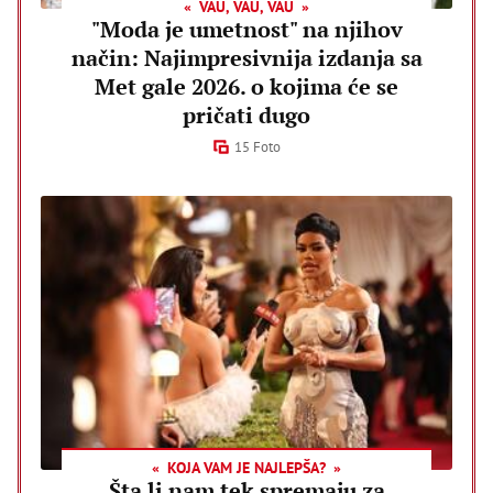
VAU, VAU, VAU
"Moda je umetnost" na njihov
način: Najimpresivnija izdanja sa
Met gale 2026. o kojima će se
pričati dugo
15 Foto
KOJA VAM JE NAJLEPŠA?
Šta li nam tek spremaju za