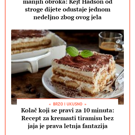
manjih obroka: Kejt Hadson od
stroge dijete odustaje jednom
nedeljno zbog ovog jela
BRZO I UKUSNO
Kolač koji se pravi za 10 minuta:
Recept za kremasti tiramisu bez
jaja je prava letnja fantazija