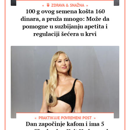
🍵 ZDRAVA & SNAŽNA
100 g ovog semena košta 160
dinara, a pruža mnogo: Može da
pomogne u suzbijanju apetita i
regulaciji šećera u krvi
PRAKTIKUJE POVREMENI POST
Dan započinje kafom i ima 5