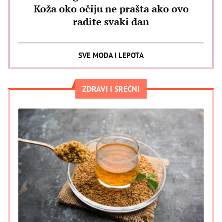
Koža oko očiju ne prašta ako ovo
radite svaki dan
SVE MODA I LEPOTA
ZDRAVI I SREĆNI