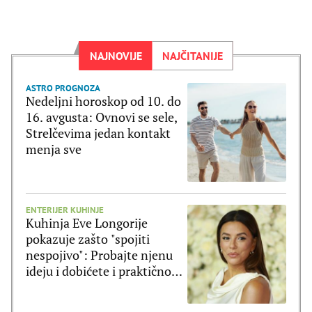
NAJNOVIJE
NAJČITANIJE
ASTRO PROGNOZA
Nedeljni horoskop od 10. do
16. avgusta: Ovnovi se sele,
Strelčevima jedan kontakt
menja sve
ENTERIJER KUHINJE
Kuhinja Eve Longorije
pokazuje zašto "spojiti
nespojivo": Probajte njenu
ideju i dobićete i praktičnost
i moderan izgled