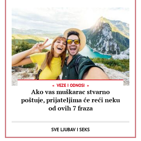
VEZE I ODNOSI
Ako vas muškarac stvarno
poštuje, prijateljima će reći neku
od ovih 7 fraza
SVE LJUBAV I SEKS