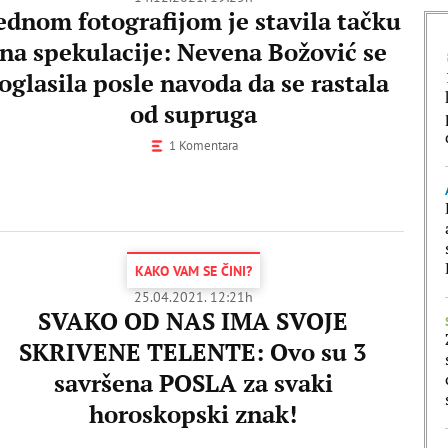
ednom fotografijom je stavila tačku
na spekulacije: Nevena Božović se
oglasila posle navoda da se rastala
od supruga
1 Komentara
KAKO VAM SE ČINI?
25.04.2021. 12:21h
SVAKO OD NAS IMA SVOJE
SKRIVENE TELENTE: Ovo su 3
savršena POSLA za svaki
horoskopski znak!