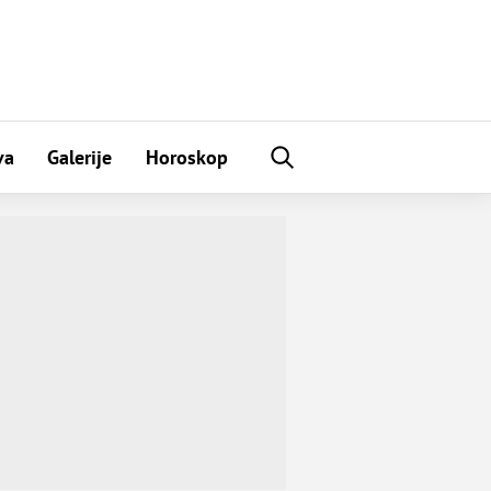
va
Galerije
Horoskop