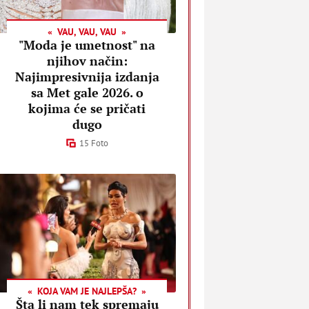
VAU, VAU, VAU
"Moda je umetnost" na
njihov način:
Najimpresivnija izdanja
sa Met gale 2026. o
kojima će se pričati
dugo
15 Foto
KOJA VAM JE NAJLEPŠA?
Šta li nam tek spremaju