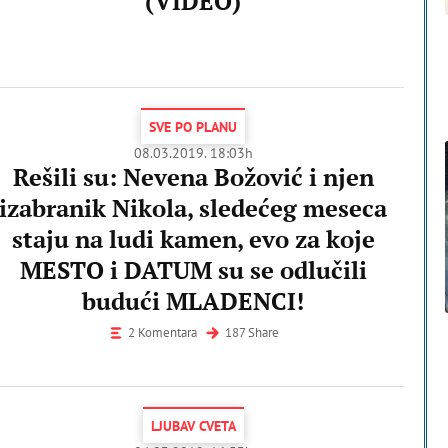
(VIDEO)
SVE PO PLANU
08.03.2019. 18:03h
Rešili su: Nevena Božović i njen
izabranik Nikola, sledećeg meseca
staju na ludi kamen, evo za koje
MESTO i DATUM su se odlučili
budući MLADENCI!
2 Komentara
187 Share
LJUBAV CVETA