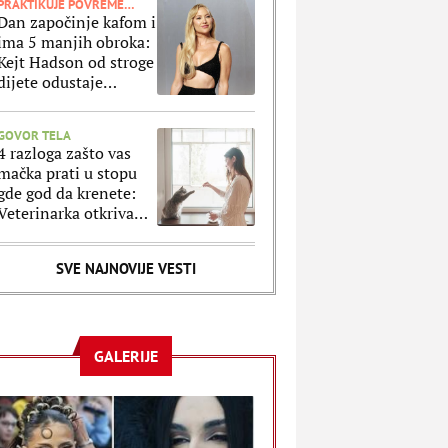
PRAKTIKUJE POVREMENI POST
Dan započinje kafom i
ima 5 manjih obroka:
Kejt Hadson od stroge
dijete odustaje
jednom nedeljno
zbog ovog jela
GOVOR TELA
4 razloga zašto vas
mačka prati u stopu
gde god da krenete:
Veterinarka otkriva
šta se krije iza takvog
ponašanja
SVE NAJNOVIJE VESTI
GALERIJE