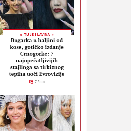
TU JE I LAVINA
Bugarka u haljini od
kose, gotičko izdanje
Crnogorke: 7
najupečatljivijih
stajlinga sa tirkiznog
tepiha uoči Evrovizije
7 Foto