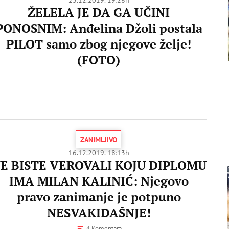
ŽELELA JE DA GA UČINI
PONOSNIM: Anđelina Džoli postala
PILOT samo zbog njegove želje!
(FOTO)
ZANIMLJIVO
16.12.2019. 18:13h
E BISTE VEROVALI KOJU DIPLOMU
IMA MILAN KALINIĆ: Njegovo
pravo zanimanje je potpuno
NESVAKIDAŠNJE!
4 Komentara