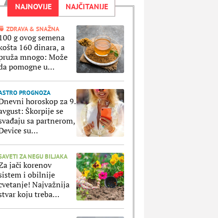
NAJNOVIJE
NAJČITANIJE
🍵 ZDRAVA & SNAŽNA
100 g ovog semena
košta 160 dinara, a
pruža mnogo: Može
da pomogne u
suzbijanju apetita i
regulaciji šećera u krvi
ASTRO PROGNOZA
Dnevni horoskop za 9.
avgust: Škorpije se
svađaju sa partnerom,
Device su
nezadovoljne
SAVETI ZA NEGU BILJAKA
Za jači korenov
sistem i obilnije
cvetanje! Najvažnija
stvar koju treba
uraditi sa cvećem pre
nego što ga posadite