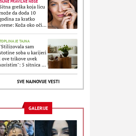
TAJNE PRAVILNE NEGE
Sitna greška koja licu
može da doda 10
godina za kratko
vreme: Koža oko očiju
ne prašta ako ovo
radite svaki dan
TOPLINA JE TAJNA
"Stilizovala sam
stotine soba u karijeri
i ove trikove uvek
koristim": 5 sitnica uz
koje svaki stan
izgleda luksuznije
SVE NAJNOVIJE VESTI
GALERIJE