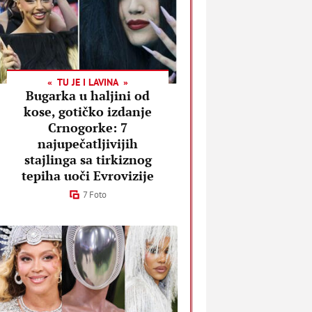
TU JE I LAVINA
Bugarka u haljini od
kose, gotičko izdanje
Crnogorke: 7
najupečatljivijih
stajlinga sa tirkiznog
tepiha uoči Evrovizije
7 Foto