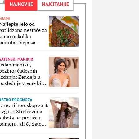
NAJNOVIJE
NAJČITANIJE
NJAMI
Najlepše jelo od
patlidžana nestaće za
samo nekoliko
minuta: Ideja za
preukusni letnji ručak
za celu porodicu
SATENSKI MANIKIR
Jedan manikir,
bezbroj čudesnih
izdanja: Zendeja u
poslednje vreme bira
istu boju za nokte i
naravno da je
ASTRO PROGNOZA
ultratrendi
Dnevni horoskop za 8.
avgust: Strelčevima
subota ne protiče u
odmoru, ali će zato
Ribe uživati u svakoj
sekundi