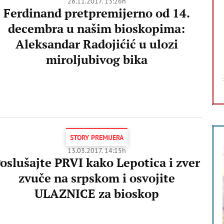
28.11.2017. 13:26h
Ferdinand pretpremijerno od 14.
decembra u našim bioskopima:
Aleksandar Radojićić u ulozi
miroljubivog bika
STORY PREMIJERA
13.03.2017. 14:15h
oslušajte PRVI kako Lepotica i zver
zvuče na srpskom i osvojite
ULAZNICE za bioskop