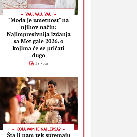
VAU, VAU, VAU
"Moda je umetnost" na
njihov način:
Najimpresivnija izdanja
sa Met gale 2026. o
kojima će se pričati
dugo
15 Foto
KOJA VAM JE NAJLEPŠA?
Šta li nam tek spremaju