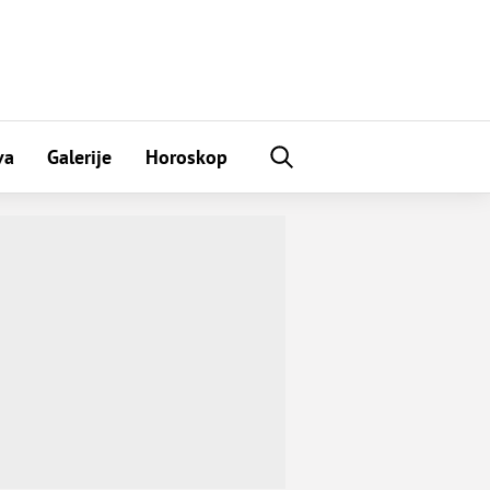
va
Galerije
Horoskop