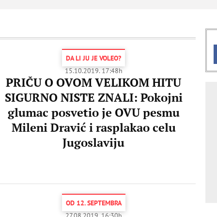
DA LI JU JE VOLEO?
15.10.2019. 17:48h
PRIČU O OVOM VELIKOM HITU
SIGURNO NISTE ZNALI: Pokojni
glumac posvetio je OVU pesmu
Mileni Dravić i rasplakao celu
Jugoslaviju
OD 12. SEPTEMBRA
27.08.2019. 16:30h