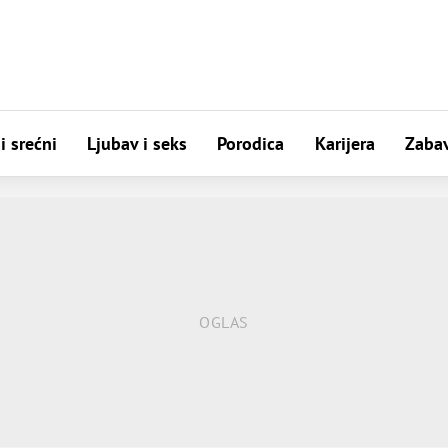
i srećni
Ljubav i seks
Porodica
Karijera
Zaba