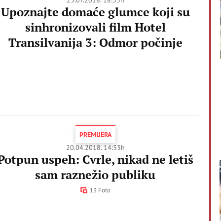
Upoznajte domaće glumce koji su
sinhronizovali film Hotel
Transilvanija 3: Odmor počinje
PREMIJERA
20.04.2018. 14:33h
Potpun uspeh: Cvrle, nikad ne letiš
sam raznežio publiku
13 Foto