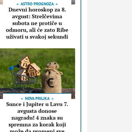
ASTRO PROGNOZA
Dnevni horoskop za 8.
avgust: Strelčevima
subota ne protiče u
odmoru, ali će zato Ribe
uživati u svakoj sekundi
NOVA PRILIKA
Sunce i Jupiter u Lavu 7.
avgusta donose
nagradu! 4 znaka su
spremna za korak koji
može da promeni sve