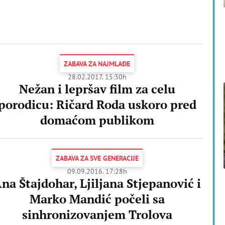
ZABAVA ZA NAJMLAĐE
28.02.2017. 15:30h
Nežan i lepršav film za celu
porodicu: Ričard Roda uskoro pred
domaćom publikom
ZABAVA ZA SVE GENERACIJE
09.09.2016. 17:28h
na Štajdohar, Ljiljana Stjepanović i
Marko Mandić počeli sa
sinhronizovanjem Trolova