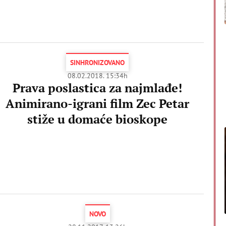
SINHRONIZOVANO
08.02.2018. 15:34h
Prava poslastica za najmlađe!
Animirano-igrani film​ Zec Petar
stiže u domaće bioskope
NOVO