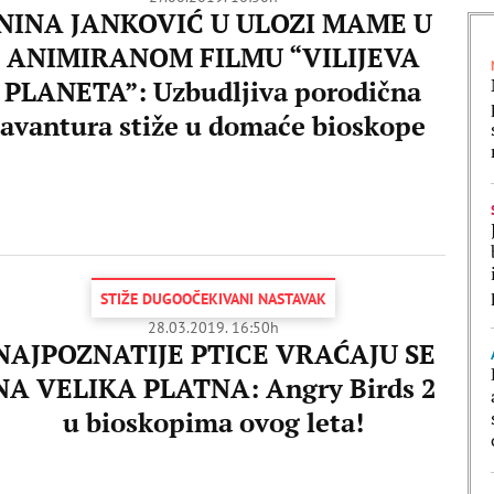
NINA JANKOVIĆ U ULOZI MAME U
ANIMIRANOM FILMU “VILIJEVA
PLANETA”: Uzbudljiva porodična
avantura stiže u domaće bioskope
STIŽE DUGOOČEKIVANI NASTAVAK
28.03.2019. 16:50h
NAJPOZNATIJE PTICE VRAĆAJU SE
NA VELIKA PLATNA: Angry Birds 2
u bioskopima ovog leta!