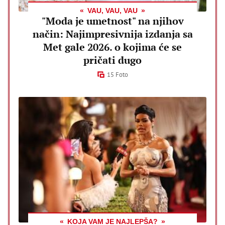
VAU, VAU, VAU
"Moda je umetnost" na njihov
način: Najimpresivnija izdanja sa
Met gale 2026. o kojima će se
pričati dugo
15 Foto
KOJA VAM JE NAJLEPŠA?