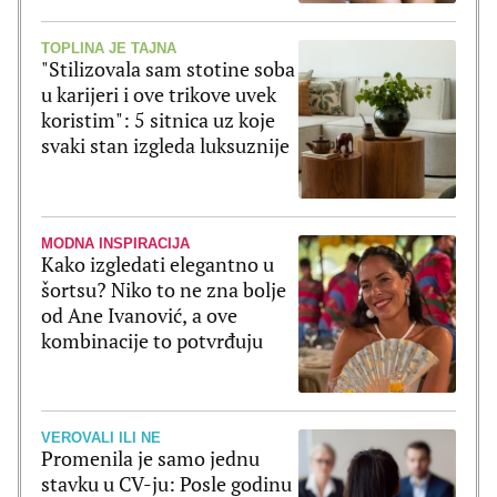
TOPLINA JE TAJNA
"Stilizovala sam stotine soba
u karijeri i ove trikove uvek
koristim": 5 sitnica uz koje
svaki stan izgleda luksuznije
MODNA INSPIRACIJA
Kako izgledati elegantno u
šortsu? Niko to ne zna bolje
od Ane Ivanović, a ove
kombinacije to potvrđuju
VEROVALI ILI NE
Promenila je samo jednu
stavku u CV-ju: Posle godinu