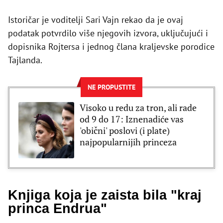
Istoričar je voditelji Sari Vajn rekao da je ovaj
podatak potvrdilo više njegovih izvora, uključujući i
dopisnika Rojtersa i jednog člana kraljevske porodice
Tajlanda.
NE PROPUSTITE
Visoko u redu za tron, ali rade
od 9 do 17: Iznenadiće vas
'obični' poslovi (i plate)
najpopularnijih princeza
Knjiga koja je zaista bila "kraj
princa Endrua"