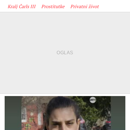
Kralj Čarls III
Prostitutke
Privatni život