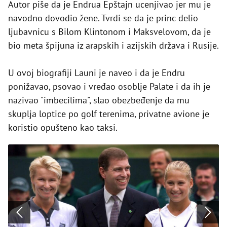
Autor piše da je Endrua Epštajn ucenjivao jer mu je
navodno dovodio žene. Tvrdi se da je princ delio
ljubavnicu s Bilom Klintonom i Maksvelovom, da je
bio meta špijuna iz arapskih i azijskih država i Rusije.
U ovoj biografiji Launi je naveo i da je Endru
ponižavao, psovao i vređao osoblje Palate i da ih je
nazivao "imbecilima", slao obezbeđenje da mu
skuplja loptice po golf terenima, privatne avione je
koristio opušteno kao taksi.