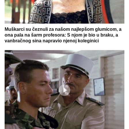
Muškarci su čeznuli za našom najlepšom glumicom, a
ona pala na šarm profesora: S njom je bio u braku, a
vanbračnog sina napravio njenoj koleginici