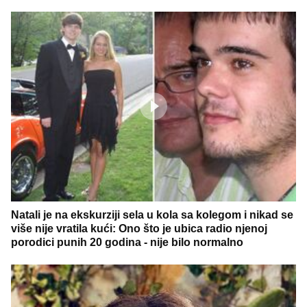
Natali je na ekskurziji sela u kola sa kolegom i nikad se
više nije vratila kući: Ono što je ubica radio njenoj
porodici punih 20 godina - nije bilo normalno