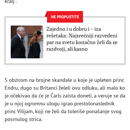
kralj".
NE PROPUSTITE
Zajedno i u dobru i – iza
rešetaka: Najsrećniji razvedeni
par na svetu konačno želi da se
razdvoji, ali kasno
S obzirom na brojne skandale u koje je upleten princ
Endru, dugo su Britanci želeli ovu odluku, ali malo ko
je očekivao da će je Čarls zaista doneti, a veruje se da
je u njoj ogromnu ulogu igrao prestolonaslednik
princ Vilijam, koji ne želi da toleriše ponašanje svog
posrnulog strica.