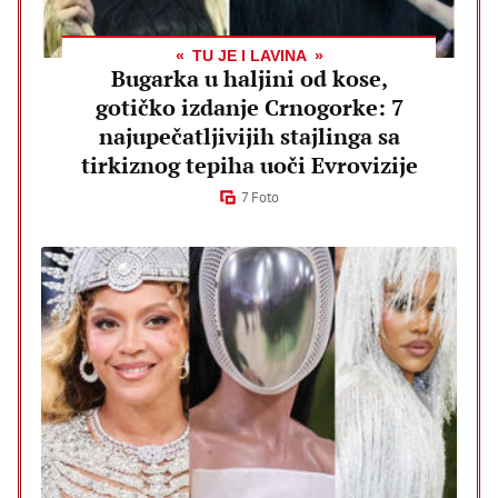
TU JE I LAVINA
Bugarka u haljini od kose,
gotičko izdanje Crnogorke: 7
najupečatljivijih stajlinga sa
tirkiznog tepiha uoči Evrovizije
7 Foto