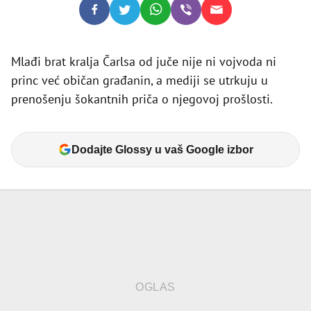
Mlađi brat kralja Čarlsa od juče nije ni vojvoda ni
princ već običan građanin, a mediji se utrkuju u
prenošenju šokantnih priča o njegovoj prošlosti.
Dodajte Glossy u vaš Google izbor