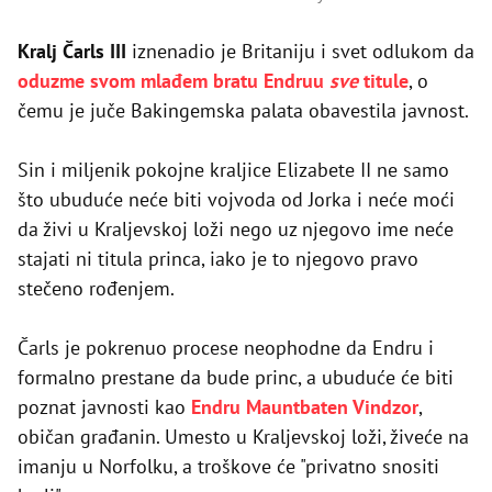
Kralj Čarls III
iznenadio je Britaniju i svet odlukom da
oduzme svom mlađem bratu Endruu
sve
titule
, o
čemu je juče Bakingemska palata obavestila javnost.
Sin i miljenik pokojne kraljice Elizabete II ne samo
što ubuduće neće biti vojvoda od Jorka i neće moći
da živi u Kraljevskoj loži nego uz njegovo ime neće
stajati ni titula princa, iako je to njegovo pravo
stečeno rođenjem.
Čarls je pokrenuo procese neophodne da Endru i
formalno prestane da bude princ, a ubuduće će biti
poznat javnosti kao
Endru Mauntbaten Vindzor
,
običan građanin. Umesto u Kraljevskoj loži, živeće na
imanju u Norfolku, a troškove će "privatno snositi