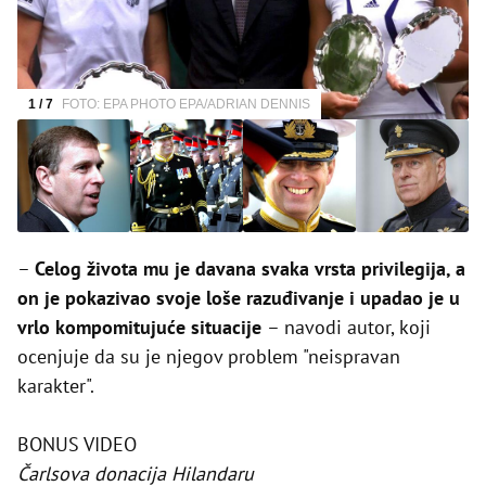
1 / 7
FOTO: EPA PHOTO EPA/ADRIAN DENNIS
–
Celog života mu je davana svaka vrsta privilegija, a
on je pokazivao svoje loše razuđivanje i upadao je u
vrlo kompomitujuće situacije
– navodi autor, koji
ocenjuje da su je njegov problem "neispravan
karakter".
BONUS VIDEO
Čarlsova donacija Hilandaru