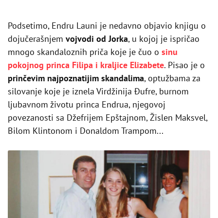
Podsetimo, Endru Launi je nedavno objavio knjigu o
dojučerašnjem
vojvodi od Jorka
, u kojoj je ispričao
mnogo skandaloznih priča koje je čuo o
sinu
pokojnog princa Filipa i kraljice Elizabete
. Pisao je o
prinčevim najpoznatijim skandalima
, optužbama za
silovanje koje je iznela Virdžinija Đufre, burnom
ljubavnom životu princa Endrua, njegovoj
povezanosti sa Džefrijem Epštajnom, Žislen Maksvel,
Bilom Klintonom i Donaldom Trampom...