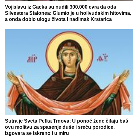
Vojislavu iz Gacka su nudili 300.000 evra da oda
Silvestera Stalonea: Glumio je u holivudskim hitovima,
a onda dobio ulogu života i nadimak Krstarica
Sutra je Sveta Petka Trnova: U ponoć žene čitaju baš
ovu molitvu za spasenje duše i sreću porodice,
izgovara se iskreno i u miru