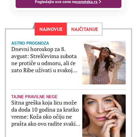
NAJNOVIJE
NAJČITANIJE
ASTRO PROGNOZA
Dnevni horoskop za 8.
avgust: Strelčevima subota
ne protiče u odmoru, ali će
zato Ribe uživati u svakoj
sekundi
TAJNE PRAVILNE NEGE
Sitna greška koja licu može
da doda 10 godina za kratko
vreme: Koža oko očiju ne
prašta ako ovo radite svaki
dan