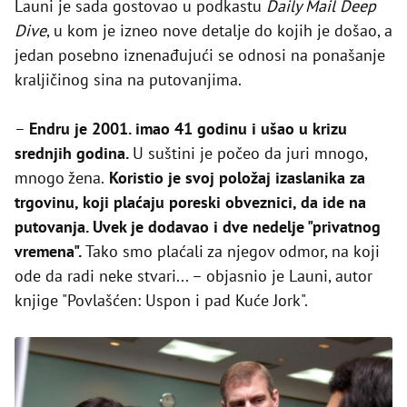
Launi je sada gostovao u podkastu
Daily Mail Deep
Dive
, u kom je izneo nove detalje do kojih je došao, a
jedan posebno iznenađujući se odnosi na ponašanje
kraljičinog sina na putovanjima.
–
Endru je 2001. imao 41 godinu i ušao u krizu
srednjih godina.
U suštini je počeo da juri mnogo,
mnogo žena.
Koristio je svoj položaj izaslanika za
trgovinu, koji plaćaju poreski obveznici, da ide na
putovanja. Uvek je dodavao i dve nedelje "privatnog
vremena".
Tako smo plaćali za njegov odmor, na koji
ode da radi neke stvari... – objasnio je Launi, autor
knjige "Povlašćen: Uspon i pad Kuće Jork".