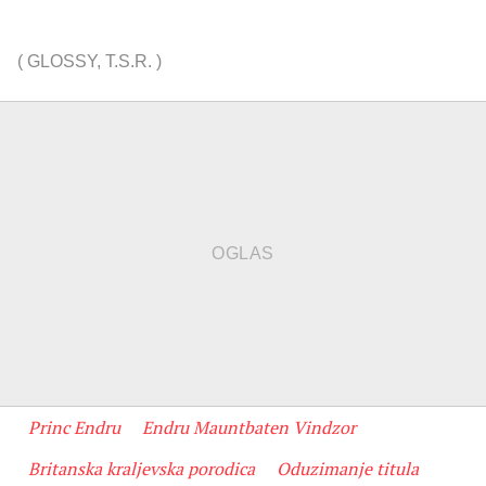
(
GLOSSY
,
T.S.R.
)
Princ Endru
Endru Mauntbaten Vindzor
Britanska kraljevska porodica
Oduzimanje titula