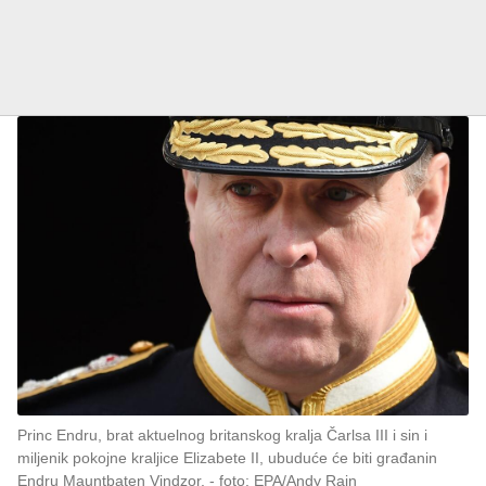
Princ Endru, brat aktuelnog britanskog kralja Čarlsa III i sin i
miljenik pokojne kraljice Elizabete II, ubuduće će biti građanin
Endru Mauntbaten Vindzor.
foto: EPA/Andy Rain