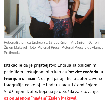
Fotografija princa Endrua sa 17-godišnjom Virdžinijom Đufre i
Žislen Maksvel
foto: Pictorial Press, Pictorial Press Ltd / Alamy /
Profimedia
Istakao je da je prijateljstvo Endrua sa osuđenim
pedofilom Epštajnom bilo kao da
"stavite zvečarku u
terarijum s mišem",
da je Epštajn lično autor čuvene
fotografije na kojoj je Endru s tada 17-godišnjom
Virdžinijom Đufre, koja ga je optužila za silovanje, i
ozloglašenom "madam" Žislen Maksvel
.