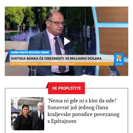
NE PROPUSTITE
'Nema ni gde ni s kim da ode!'
Sunovrat još jednog člana
kraljevske porodice povezanog
s Epštajnom