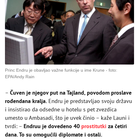
Princ Endru je obavljao važne funkcije u ime Krune
foto:
EPA/Andy Rain
–
Čuven je njegov put na Tajland, povodom proslave
rođendana kralja.
Endru je predstavljao svoju državu
i insistirao da odsedne u hotelu s pet zvezdica
umesto u Ambasadi, što je uvek činio – kaže Launi i
tvrdi: –
Endruu je dovedeno 40
prostitutki
za četiri
dana. To su omogućili diplomate i ostali.