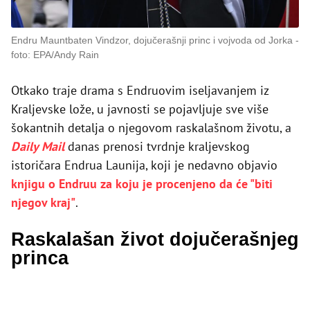
Endru Mauntbaten Vindzor, dojučerašnji princ i vojvoda od Jorka
foto: EPA/Andy Rain
Otkako traje drama s Endruovim iseljavanjem iz
Kraljevske lože, u javnosti se pojavljuje sve više
šokantnih detalja o njegovom raskalašnom životu, a
Daily Mail
danas prenosi tvrdnje kraljevskog
istoričara Endrua Launija, koji je nedavno objavio
knjigu o Endruu za koju je procenjeno da će "biti
njegov kraj"
.
Raskalašan život dojučerašnjeg
princa