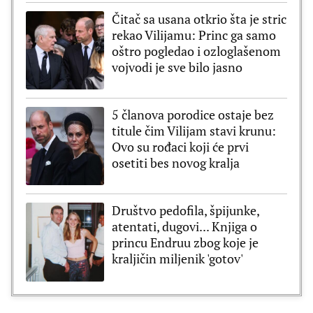
Čitač sa usana otkrio šta je stric
rekao Vilijamu: Princ ga samo
oštro pogledao i ozloglašenom
vojvodi je sve bilo jasno
5 članova porodice ostaje bez
titule čim Vilijam stavi krunu:
Ovo su rođaci koji će prvi
osetiti bes novog kralja
Društvo pedofila, špijunke,
atentati, dugovi... Knjiga o
princu Endruu zbog koje je
kraljičin miljenik 'gotov'