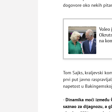
dogovore oko nekih pitan
Voleo 
Okrutn
na ko
Tom Sajks, kraljevski kom
prvi put javno raspravlja
napetost u Bakingemskoj 
-
Dinamika moći između Ča
saznao za dijagnozu, a gl