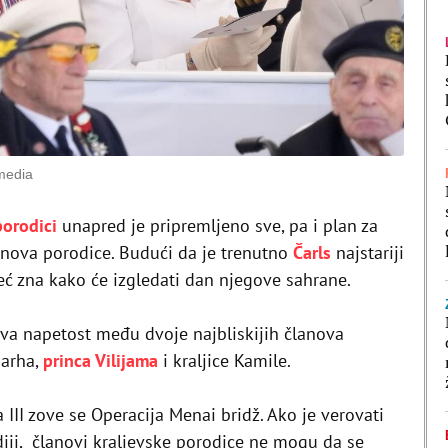
imedia
porodici
unapred je pripremljeno sve, pa i plan za
anova porodice. Budući da je trenutno
Čarls
najstariji
eć zna kako će izgledati dan njegove sahrane.
aziva napetost među dvoje najbliskijih članova
narha,
princa Vilijama
i kraljice Kamile.
 III zove se Operacija Menai bridž. Ako je verovati
iji, članovi kraljevske porodice ne mogu da se