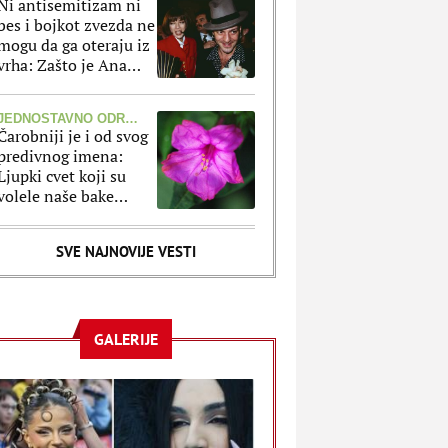
Ni antisemitizam ni
bes i bojkot zvezda ne
mogu da ga oteraju iz
vrha: Zašto je Ana
Vintur "opsednuta"
Galijanom?
JEDNOSTAVNO ODRŽAVANJE
Čarobniji je i od svog
predivnog imena:
Ljupki cvet koji su
volele naše bake
skoro da sam brine o
sebi
SVE NAJNOVIJE VESTI
GALERIJE