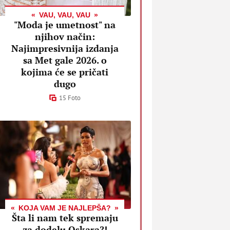
VAU, VAU, VAU
"Moda je umetnost" na
njihov način:
Najimpresivnija izdanja
sa Met gale 2026. o
kojima će se pričati
dugo
15 Foto
KOJA VAM JE NAJLEPŠA?
Šta li nam tek spremaju
za dodelu Oskara?!