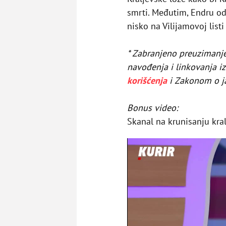
smrti. Međutim, Endru odbi
nisko na Vilijamovoj listi
* Zabranjeno preuzimanje d
navođenja i linkovanja i
korišćenja
i Zakonom o j
Bonus video:
Skanal na krunisanju kra