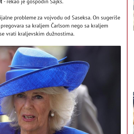
st
- rekao je gospodin Sajks.
ijalne probleme za vojvodu od Saseksa. On sugeriše
da pregovara sa kraljem Čarlsom nego sa kraljem
se vrati kraljevskim dužnostima.