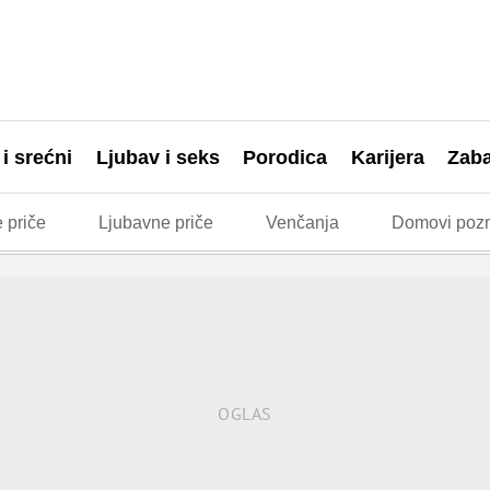
 i srećni
Ljubav i seks
Porodica
Karijera
Zab
 priče
Ljubavne priče
Venčanja
Domovi pozn