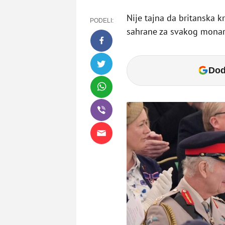
Nije tajna da britanska 
PODELI:
sahrane za svakog mona
Dod