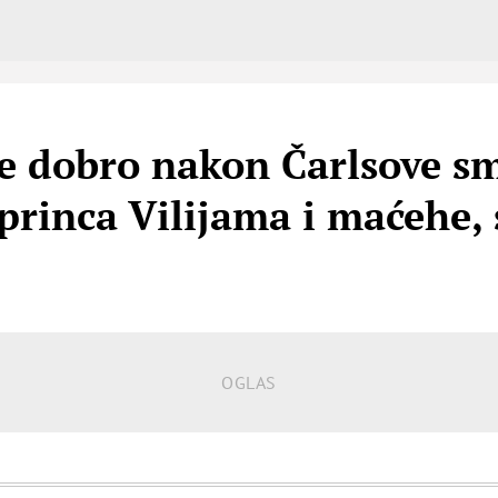
še dobro nakon Čarlsove sm
princa Vilijama i maćehe, 