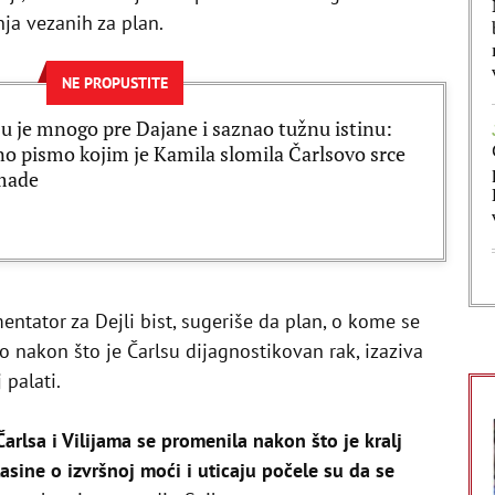
ja vezanih za plan.
NE PROPUSTITE
ju je mnogo pre Dajane i saznao tužnu istinu:
o pismo kojim je Kamila slomila Čarlsovo srce
made
entator za Dejli bist, sugeriše da plan, o kome se
lo nakon što je Čarlsu dijagnostikovan rak, izaziva
palati.
rlsa i Vilijama se promenila nakon što je kralj
asine o izvršnoj moći i uticaju počele su da se