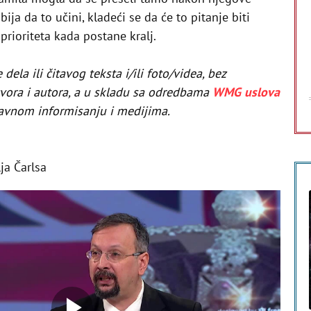
ja da to učini, kladeći se da će to pitanje biti
 prioriteta kada postane kralj.
ela ili čitavog teksta i/ili foto/videa, bez
zvora i autora, a u skladu sa odredbama
WMG uslova
avnom informisanju i medijima.
lja Čarlsa