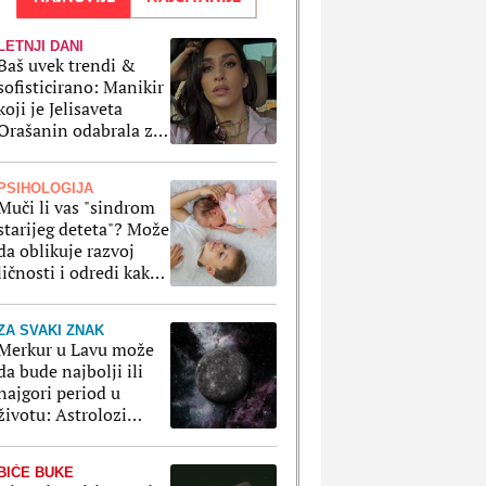
LETNJI DANI
Baš uvek trendi &
sofisticirano: Manikir
koji je Jelisaveta
Orašanin odabrala za
letnji odmor je
klasika na delu
PSIHOLOGIJA
Muči li vas "sindrom
starijeg deteta"? Može
da oblikuje razvoj
ličnosti i odredi kako
ćete se ponašati kao
odrasli
ZA SVAKI ZNAK
Merkur u Lavu može
da bude najbolji ili
najgori period u
životu: Astrolozi
znaju šta da radimo
da izvučemo samo
BIĆE BUKE
dobro