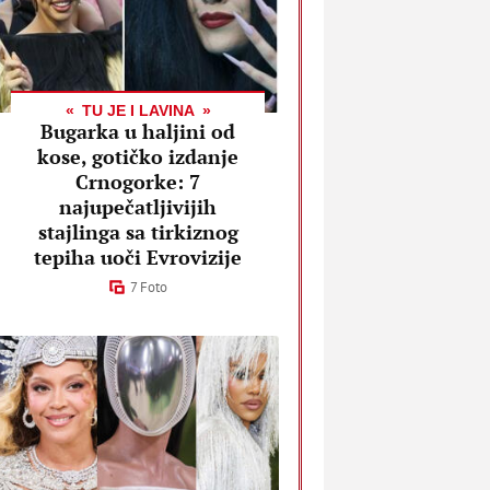
TU JE I LAVINA
Bugarka u haljini od
kose, gotičko izdanje
Crnogorke: 7
najupečatljivijih
stajlinga sa tirkiznog
tepiha uoči Evrovizije
7 Foto