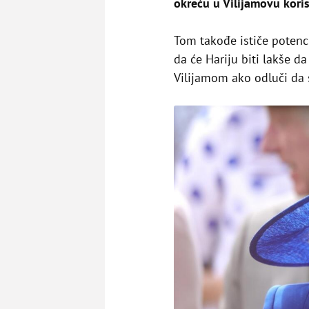
okreću u Vilijamovu kori
Tom takođe ističe potenc
da će Hariju biti lakše 
Vilijamom ako odluči da 