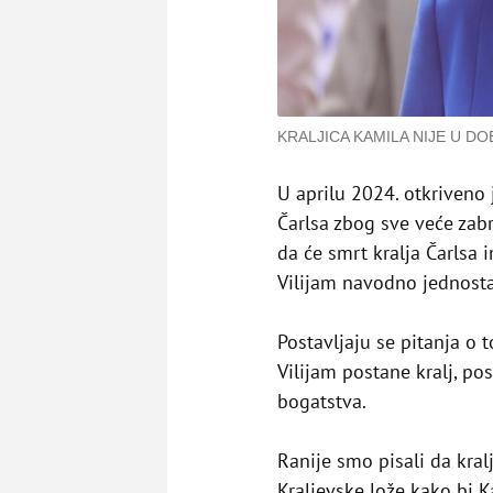
KRALJICA KAMILA NIJE U D
U aprilu 2024. otkriveno 
Čarlsa zbog sve veće zabr
da će smrt kralja Čarlsa 
Vilijam navodno jednostav
Postavljaju se pitanja o 
Vilijam postane kralj, po
bogatstva.
Ranije smo pisali da kral
Kraljevske lože kako bi 