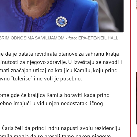
OBRIM ODNOSIMA SA VILIJAMOM
foto: EPA-EFE/NEIL HALL
je da je palata revidirala planove za sahranu kralja
inutosti za njegovo zdravlje. U izveštaju se navodi i
imati značajan uticaj na kraljicu Kamilu, koju princ
no "toleriše" i ne voli je posebno.
tome gde će kraljica Kamila boraviti kada princ
sebno imajući u vidu njen nedostatak ličnog
j Čarls želi da princ Endru napusti svoju rezidenciju
Kamila mogla da se preseli tamo nakon njegove