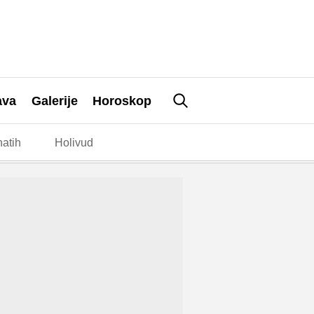
ava
Galerije
Horoskop
atih
Holivud