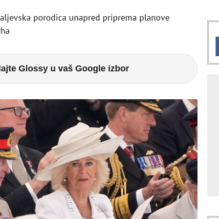
kraljevska porodica unapred priprema planove
rha
ajte Glossy u vaš Google izbor