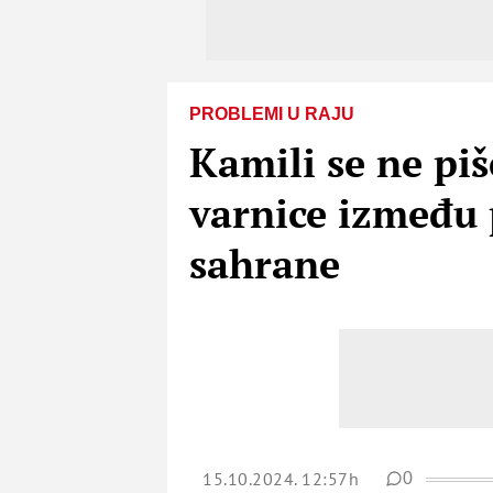
PROBLEMI U RAJU
Kamili se ne pi
varnice između 
sahrane
15.10.2024. 12:57h
0