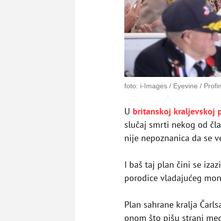
foto: i-Images / Eyevine / Prof
U
britanskoj kraljevskoj 
slučaj smrti nekog od čl
nije nepoznanica da se v
I baš taj plan čini se iz
porodice vladajućeg mo
Plan sahrane kralja Čarlsa
onom što pišu strani med