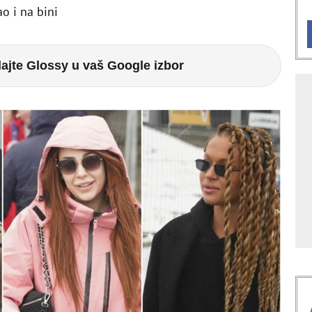
o i na bini
ajte Glossy u vaš Google izbor