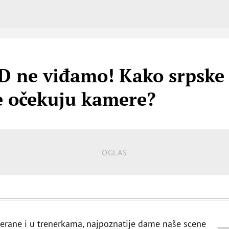
D ne viđamo! Kako srpske
e očekuju kamere?
erane i u trenerkama, najpoznatije dame naše scene