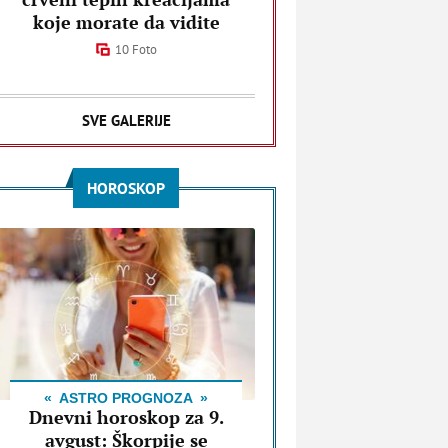
koje morate da vidite
10 Foto
SVE GALERIJE
HOROSKOP
ASTRO PROGNOZA
Dnevni horoskop za 9.
avgust: Škorpije se