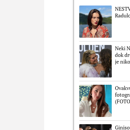
NESTVA
Radulo
Neki 
dok dr
je niko
Ovakvu
fotogr
(FOTO
Giniso