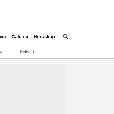
ava
Galerije
Horoskop
atih
Holivud