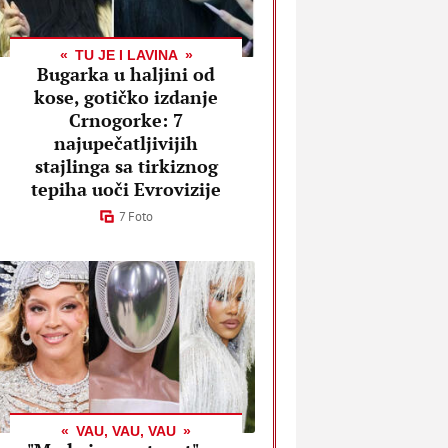
TU JE I LAVINA
Bugarka u haljini od
kose, gotičko izdanje
Crnogorke: 7
najupečatljivijih
stajlinga sa tirkiznog
tepiha uoči Evrovizije
7 Foto
VAU, VAU, VAU