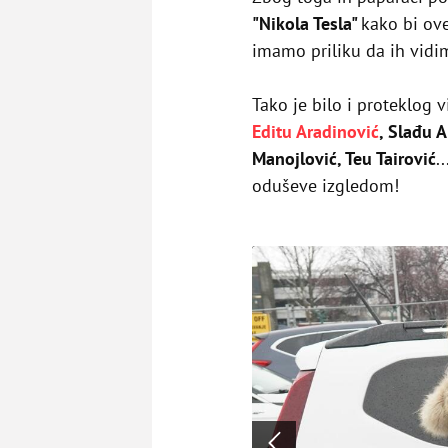
"Nikola Tesla"
kako bi ove
imamo priliku da ih vidi
Tako je bilo i proteklog 
Editu Aradinović
, Slađu 
Manojlović, Teu Tairović
.
oduševe izgledom!