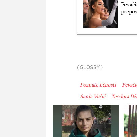
Pevači
prepo
(
GLOSSY
)
Poznate ličnosti
Pevači
Sanja Vučić
Teodora Dž