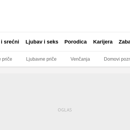
 i srećni
Ljubav i seks
Porodica
Karijera
Zab
 priče
Ljubavne priče
Venčanja
Domovi pozn