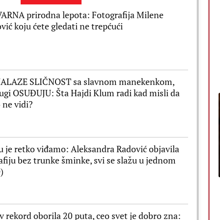
RNA prirodna lepota: Fotografija Milene
vić koju ćete gledati ne trepćući
NALAZE SLIČNOST sa slavnom manekenkom,
ugi OSUĐUJU: Šta Hajdi Klum radi kad misli da
 ne vidi?
 je retko viđamo: Aleksandra Radović objavila
afiju bez trunke šminke, svi se slažu u jednom
)
v rekord oborila 20 puta, ceo svet je dobro zna: