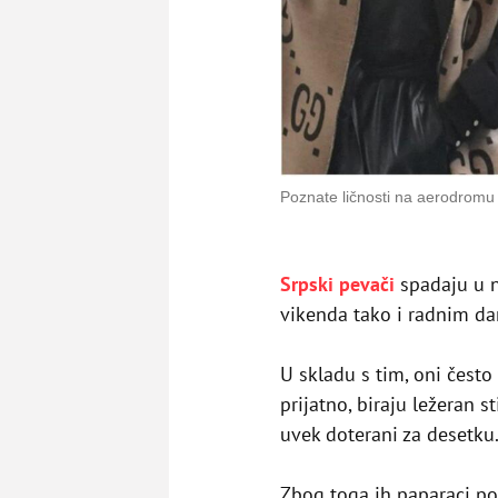
Poznate ličnosti na aerodromu 
Srpski pevači
spadaju u n
vikenda tako i radnim d
U skladu s tim, oni često
prijatno, biraju ležeran s
uvek doterani za desetku
Zbog toga ih paparaci p