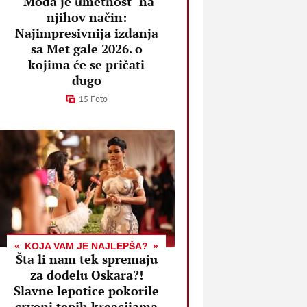
"Moda je umetnost" na
njihov način:
Najimpresivnija izdanja
sa Met gale 2026. o
kojima će se pričati
dugo
15 Foto
KOJA VAM JE NAJLEPŠA?
Šta li nam tek spremaju
za dodelu Oskara?!
Slavne lepotice pokorile
crveni tepih kreacijama