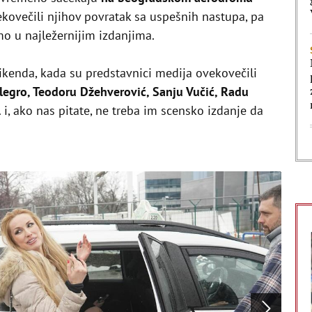
kovečili njihov povratak sa uspešnih nastupa, pa
mo u najležernijim izdanjima.
vikenda, kada su predstavnici medija ovekovečili
Alegro, Teodoru Džehverović, Sanju Vučić, Radu
.. i, ako nas pitate, ne treba im scensko izdanje da