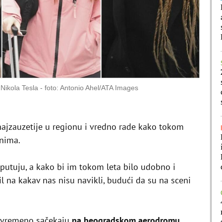
Nikola Tesla
foto: Antonio Ahel/ATA Images
ajzauzetije u regionu i vredno rade kako tokom
anima.
 putuju, a kako bi im tokom leta bilo udobno i
til na kakav nas nisu navikli, budući da su na sceni
.
ovremeno sačekaju
na beogradskom aerodromu