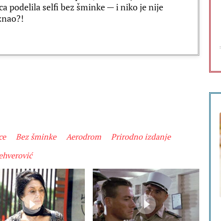
ca podelila selfi bez šminke — i niko je nije
znao?!
ce
Bez šminke
Aerodrom
Prirodno izdanje
ehverović