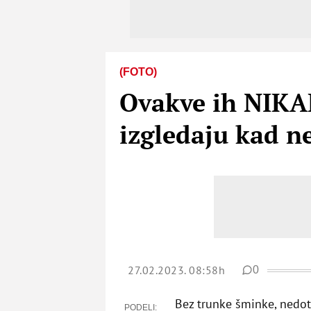
(FOTO)
Ovakve ih NIKA
izgledaju kad n
27.02.2023. 08:58h
0
Bez trunke šminke, nedot
PODELI: