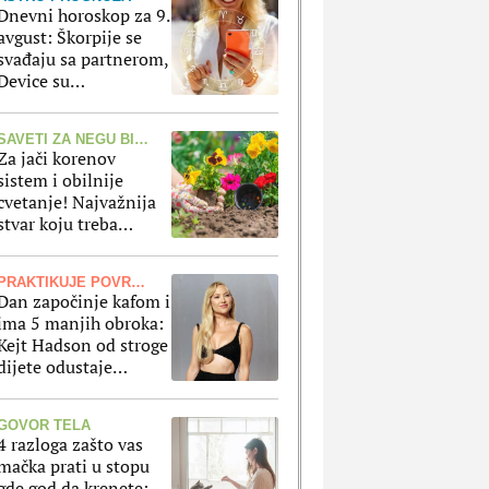
Dnevni horoskop za 9.
avgust: Škorpije se
svađaju sa partnerom,
Device su
nezadovoljne
SAVETI ZA NEGU BILJAKA
Za jači korenov
sistem i obilnije
cvetanje! Najvažnija
stvar koju treba
uraditi sa cvećem pre
nego što ga posadite
PRAKTIKUJE POVREMENI POST
Dan započinje kafom i
ima 5 manjih obroka:
Kejt Hadson od stroge
dijete odustaje
jednom nedeljno
zbog ovog jela
GOVOR TELA
4 razloga zašto vas
mačka prati u stopu
gde god da krenete: