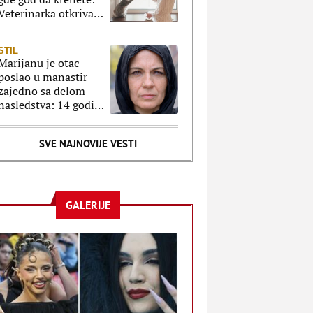
Veterinarka otkriva
šta se krije iza takvog
ponašanja
STIL
Marijanu je otac
poslao u manastir
zajedno sa delom
nasledstva: 14 godina
bila zazidana u sobici,
ali je u tajnosti decu
SVE NAJNOVIJE VESTI
rađala
GALERIJE