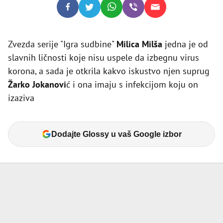
Zvezda serije "Igra sudbine"
Milica Milša
jedna je od
slavnih ličnosti koje nisu uspele da izbegnu virus
korona, a sada je otkrila kakvo iskustvo njen suprug
Žarko Jokanovi
ć i ona imaju s infekcijom koju on
izaziva
Dodajte Glossy u vaš Google izbor