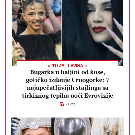
TU JE I LAVINA
Bugarka u haljini od kose,
gotičko izdanje Crnogorke: 7
najupečatljivijih stajlinga sa
tirkiznog tepiha uoči Evrovizije
7 Foto