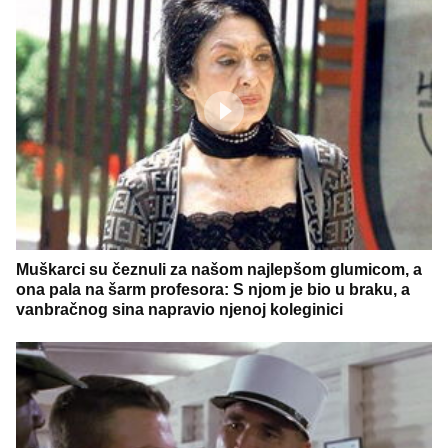
Muškarci su čeznuli za našom najlepšom glumicom, a
ona pala na šarm profesora: S njom je bio u braku, a
vanbračnog sina napravio njenoj koleginici