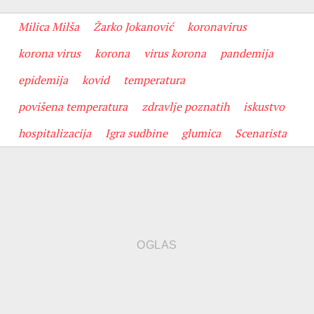
Milica Milša
Žarko Jokanović
koronavirus
korona virus
korona
virus korona
pandemija
epidemija
kovid
temperatura
povišena temperatura
zdravlje poznatih
iskustvo
hospitalizacija
Igra sudbine
glumica
Scenarista