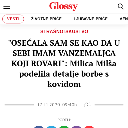
VESTI
ŽIVOTNE PRIČE
LJUBAVNE PRIČE
VEN
STRAŠNO ISKUSTVO
"OSEĆALA SAM SE KAO DA U
SEBI IMAM VANZEMALJCA
KOJI ROVARI": Milica Milša
podelila detalje borbe s
kovidom
17.11.2020. 09:40h
1
PODELI: