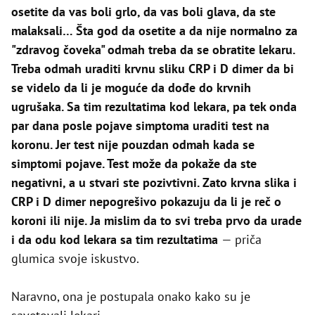
osetite da vas boli grlo, da vas boli glava, da ste
malaksali… Šta god da osetite a da nije normalno za
"zdravog čoveka" odmah treba da se obratite lekaru.
Treba odmah uraditi krvnu sliku CRP i D dimer da bi
se videlo da li je moguće da dođe do krvnih
ugrušaka. Sa tim rezultatima kod lekara, pa tek onda
par dana posle pojave simptoma uraditi test na
koronu. Jer test nije pouzdan odmah kada se
simptomi pojave. Test može da pokaže da ste
negativni, a u stvari ste pozivtivni. Zato krvna slika i
CRP i D dimer nepogrešivo pokazuju da li je reč o
koroni ili nije. Ja mislim da to svi treba prvo da urade
i da odu kod lekara sa tim rezultatima
— priča
glumica svoje iskustvo.
Naravno, ona je postupala onako kako su je