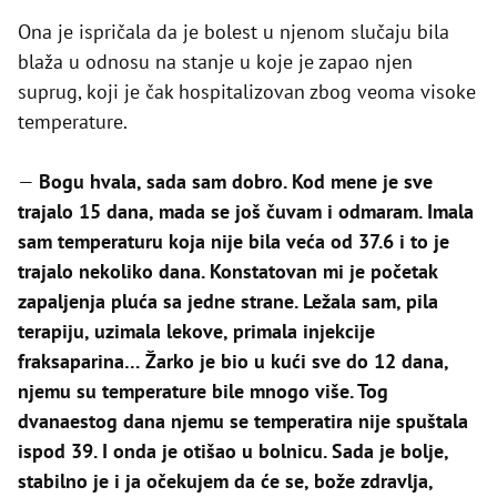
Ona je ispričala da je bolest u njenom slučaju bila
blaža u odnosu na stanje u koje je zapao njen
suprug, koji je čak hospitalizovan zbog veoma visoke
temperature.
—
Bogu hvala, sada sam dobro. Kod mene je sve
trajalo 15 dana, mada se još čuvam i odmaram. Imala
sam temperaturu koja nije bila veća od 37.6 i to je
trajalo nekoliko dana. Konstatovan mi je početak
zapaljenja pluća sa jedne strane. Ležala sam, pila
terapiju, uzimala lekove, primala injekcije
fraksaparina… Žarko je bio u kući sve do 12 dana,
njemu su temperature bile mnogo više. Tog
dvanaestog dana njemu se temperatira nije spuštala
ispod 39. I onda je otišao u bolnicu. Sada je bolje,
stabilno je i ja očekujem da će se, bože zdravlja,