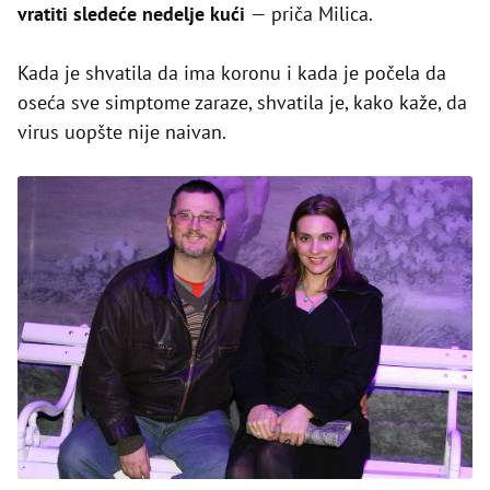
vratiti sledeće nedelje kući
— priča Milica.
Kada je shvatila da ima koronu i kada je počela da
oseća sve simptome zaraze, shvatila je, kako kaže, da
virus uopšte nije naivan.