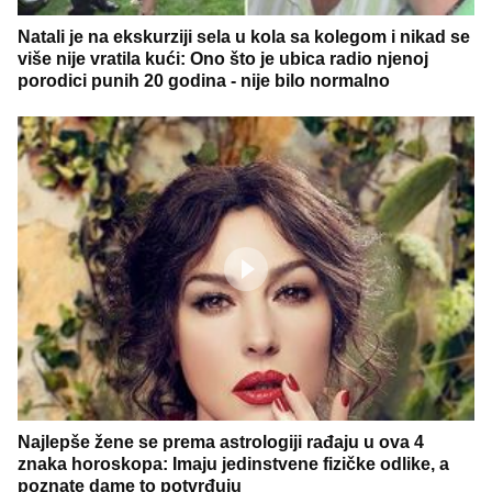
Natali je na ekskurziji sela u kola sa kolegom i nikad se
više nije vratila kući: Ono što je ubica radio njenoj
porodici punih 20 godina - nije bilo normalno
Najlepše žene se prema astrologiji rađaju u ova 4
znaka horoskopa: Imaju jedinstvene fizičke odlike, a
poznate dame to potvrđuju