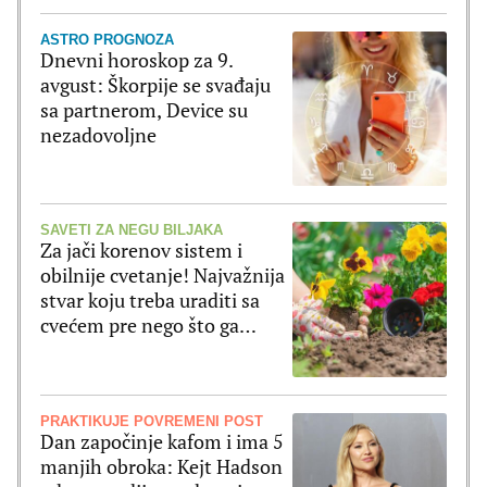
ASTRO PROGNOZA
Dnevni horoskop za 9.
avgust: Škorpije se svađaju
sa partnerom, Device su
nezadovoljne
SAVETI ZA NEGU BILJAKA
Za jači korenov sistem i
obilnije cvetanje! Najvažnija
stvar koju treba uraditi sa
cvećem pre nego što ga
posadite
PRAKTIKUJE POVREMENI POST
Dan započinje kafom i ima 5
manjih obroka: Kejt Hadson