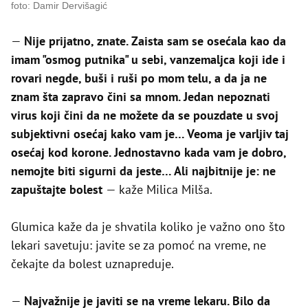
foto: Damir Dervišagić
—
Nije prijatno, znate. Zaista sam se osećala kao da
imam "osmog putnika" u sebi, vanzemaljca koji ide i
rovari negde, buši i ruši po mom telu, a da ja ne
znam šta zapravo čini sa mnom. Jedan nepoznati
virus koji čini da ne možete da se pouzdate u svoj
subjektivni osećaj kako vam je… Veoma je varljiv taj
osećaj kod korone. Jednostavno kada vam je dobro,
nemojte biti sigurni da jeste… Ali najbitnije je: ne
zapuštajte bolest
— kaže Milica Milša.
Glumica kaže da je shvatila koliko je važno ono što
lekari savetuju: javite se za pomoć na vreme, ne
čekajte da bolest uznapreduje.
—
Najvažnije je javiti se na vreme lekaru. Bilo da