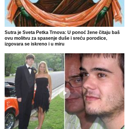
Sutra je Sveta Petka Trnova: U ponoć žene čitaju baš
ovu molitvu za spasenje duše i sreću porodice,
izgovara se iskreno i u miru