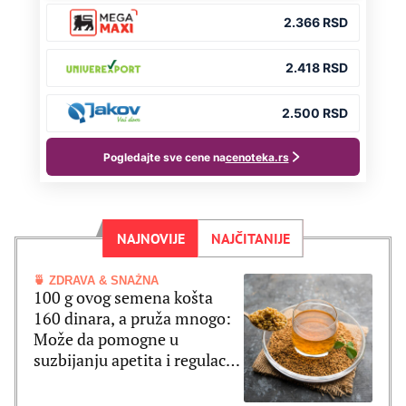
NAJNOVIJE
NAJČITANIJE
🍵 ZDRAVA & SNAŽNA
100 g ovog semena košta
160 dinara, a pruža mnogo:
Može da pomogne u
suzbijanju apetita i regulaciji
šećera u krvi