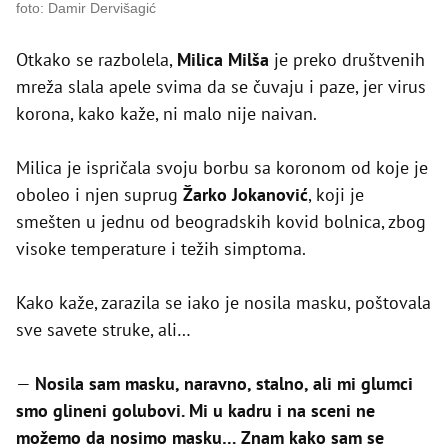
foto: Damir Dervišagić
Otkako se razbolela,
Milica Milša
je preko društvenih
mreža slala apele svima da se čuvaju i paze, jer virus
korona, kako kaže, ni malo nije naivan.
Milica je ispričala svoju borbu sa koronom od koje je
oboleo i njen suprug
Žarko Jokanović
, koji je
smešten u jednu od beogradskih kovid bolnica, zbog
visoke temperature i težih simptoma.
Kako kaže, zarazila se iako je nosila masku, poštovala
sve savete struke, ali…
—
Nosila sam masku, naravno, stalno, ali mi glumci
smo glineni golubovi. Mi u kadru i na sceni ne
možemo da nosimo masku… Znam kako sam se