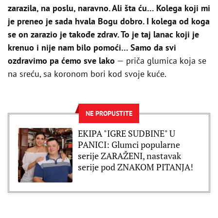
zarazila, na poslu, naravno. Ali šta ću… Kolega koji mi
je preneo je sada hvala Bogu dobro. I kolega od koga
se on zarazio je takođe zdrav. To je taj lanac koji je
krenuo i nije nam bilo pomoći… Samo da svi
ozdravimo pa ćemo sve lako
— priča glumica koja se
na sreću, sa koronom bori kod svoje kuće.
NE PROPUSTITE
EKIPA "IGRE SUDBINE" U
PANICI: Glumci popularne
serije ZARAŽENI, nastavak
serije pod ZNAKOM PITANJA!