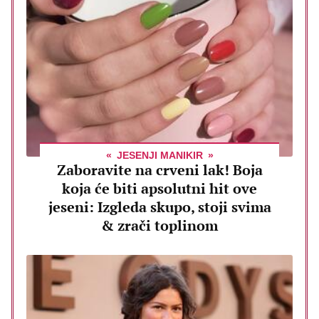
JESENJI MANIKIR
Zaboravite na crveni lak! Boja
koja će biti apsolutni hit ove
jeseni: Izgleda skupo, stoji svima
& zrači toplinom