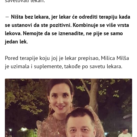
savetovali lekari.
—
Ništa bez lekara, jer lekar će odrediti terapiju kada
se ustanovi da ste pozitivni. Kombinuje se više vrsta
lekova. Nemojte da se iznenadite, ne pije se samo
jedan lek.
Pored terapije koju joj je lekar prepisao, Milica Milša
je uzimala i suplemente, takođe po savetu lekara.