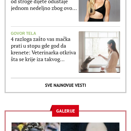
od stroge dijete odustaje
jednom nedeljno zbog ovog
jela
GOVOR TELA
4 razloga zašto vas mačka
prati u stopu gde god da
krenete: Veterinarka otkriva
šta se krije iza takvog
ponašanja
SVE NAJNOVIJE VESTI
GALERIJE