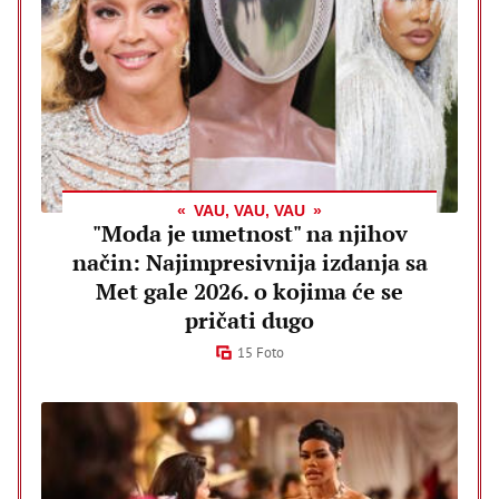
VAU, VAU, VAU
"Moda je umetnost" na njihov
način: Najimpresivnija izdanja sa
Met gale 2026. o kojima će se
pričati dugo
15 Foto