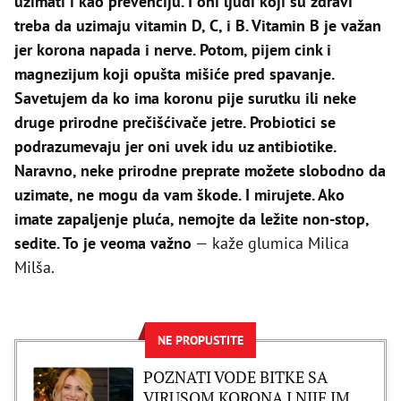
uzimati i kao prevenciju. I oni ljudi koji su zdravi
treba da uzimaju vitamin D, C, i B. Vitamin B je važan
jer korona napada i nerve. Potom, pijem cink i
magnezijum koji opušta mišiće pred spavanje.
Savetujem da ko ima koronu pije surutku ili neke
druge prirodne prečišćivače jetre. Probiotici se
podrazumevaju jer oni uvek idu uz antibiotike.
Naravno, neke prirodne preprate možete slobodno da
uzimate, ne mogu da vam škode. I mirujete. Ako
imate zapaljenje pluća, nemojte da ležite non-stop,
sedite. To je veoma važno
— kaže glumica Milica
Milša.
NE PROPUSTITE
POZNATI VODE BITKE SA
VIRUSOM KORONA I NIJE IM