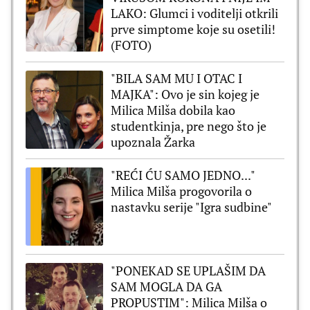
LAKO: Glumci i voditelji otkrili
prve simptome koje su osetili!
(FOTO)
"BILA SAM MU I OTAC I
MAJKA": Ovo je sin kojeg je
Milica Milša dobila kao
studentkinja, pre nego što je
upoznala Žarka
"REĆI ĆU SAMO JEDNO..."
Milica Milša progovorila o
nastavku serije "Igra sudbine"
"PONEKAD SE UPLAŠIM DA
SAM MOGLA DA GA
PROPUSTIM": Milica Milša o