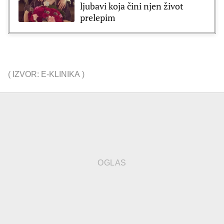
ljubavi koja čini njen život
prelepim
(
IZVOR: E-KLINIKA
)