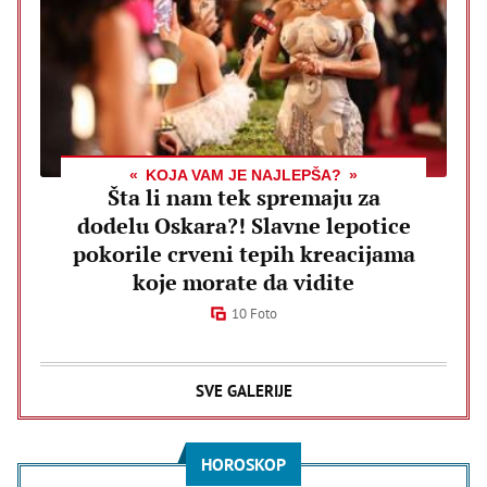
KOJA VAM JE NAJLEPŠA?
Šta li nam tek spremaju za
dodelu Oskara?! Slavne lepotice
pokorile crveni tepih kreacijama
koje morate da vidite
10 Foto
SVE GALERIJE
HOROSKOP