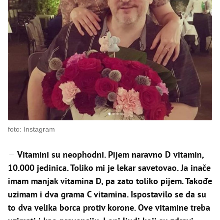
foto: Instagram
—
Vitamini su neophodni. Pijem naravno D vitamin,
10.000 jedinica. Toliko mi je lekar savetovao. Ja inače
imam manjak vitamina D, pa zato toliko pijem. Takođe
uzimam i dva grama C vitamina. Ispostavilo se da su
to dva velika borca protiv korone. Ove vitamine treba