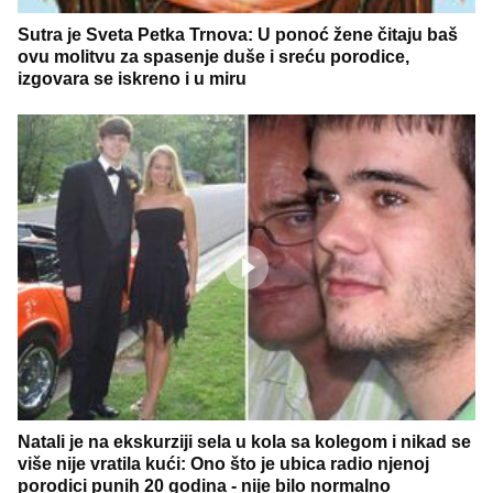
Sutra je Sveta Petka Trnova: U ponoć žene čitaju baš
ovu molitvu za spasenje duše i sreću porodice,
izgovara se iskreno i u miru
Natali je na ekskurziji sela u kola sa kolegom i nikad se
više nije vratila kući: Ono što je ubica radio njenoj
porodici punih 20 godina - nije bilo normalno