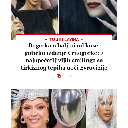
TU JE I LAVINA
Bugarka u haljini od kose,
gotičko izdanje Crnogorke: 7
najupečatljivijih stajlinga sa
tirkiznog tepiha uoči Evrovizije
7 Foto