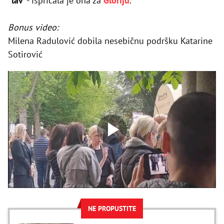
“lav”
- ispričala je ona za
Gloriju
.
Bonus video:
Milena Radulović dobila nesebičnu podršku Katarine
Sotirović
NE PROPUSTITE