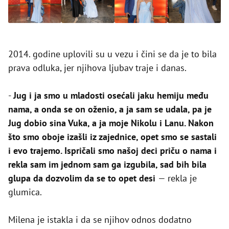
2014. godine uplovili su u vezu i čini se da je to bila
prava odluka, jer njihova ljubav traje i danas.
-
Jug i ja smo u mladosti osećali jaku hemiju među
nama, a onda se on oženio, a ja sam se udala, pa je
Jug dobio sina Vuka, a ja moje Nikolu i Lanu. Nakon
što smo oboje izašli iz zajednice, opet smo se sastali
i evo trajemo. Ispričali smo našoj deci priču o nama i
rekla sam im jednom sam ga izgubila, sad bih bila
glupa da dozvolim da se to opet desi
— rekla je
glumica.
Milena je istakla i da se njihov odnos dodatno