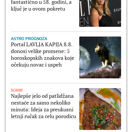
fantastično u 58. godini, a
ključ je u ovom pokretu
ASTRO PROGNOZA
Portal LAVLJA KAPIJA 8.8.
donosi velike promene: 5
horoskopskih znakova koje
očekuju novac i uspeh
NJAMI
Najlepše jelo od patlidžana
nestaće za samo nekoliko
minuta: Ideja za preukusni
letnji ručak za celu porodicu