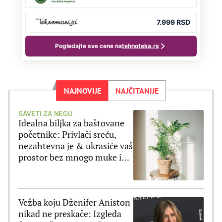
NAJNOVIJE
NAJČITANIJE
SAVETI ZA NEGU
Idealna biljka za baštovane
početnike: Privlači sreću,
nezahtevna je & ukrasiće vaš
prostor bez mnogo muke i
truda
Vežba koju Dženifer Aniston
nikad ne preskače: Izgleda