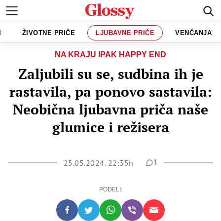
I
ŽIVOTNE PRIČE
LJUBAVNE PRIČE
VENČANJA
NA KRAJU IPAK HAPPY END
Zaljubili su se, sudbina ih je
rastavila, pa ponovo sastavila:
Neobična ljubavna priča naše
glumice i režisera
25.05.2024. 22:35h
1
PODELI: