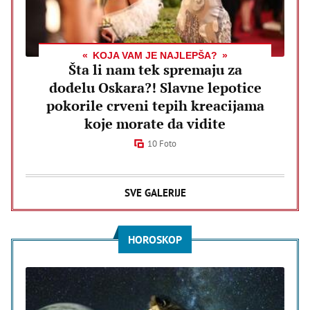
KOJA VAM JE NAJLEPŠA?
Šta li nam tek spremaju za
dodelu Oskara?! Slavne lepotice
pokorile crveni tepih kreacijama
koje morate da vidite
10 Foto
SVE GALERIJE
HOROSKOP