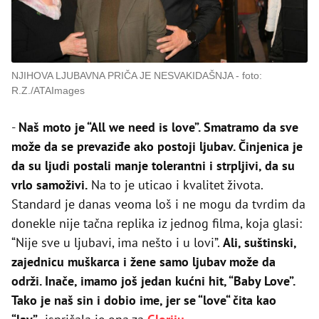
NJIHOVA LJUBAVNA PRIČA JE NESVAKIDAŠNJA
foto:
R.Z./ATAImages
-
Naš moto je “All we need is love”. Smatramo da sve
može da se prevaziđe ako postoji ljubav. Činjenica je
da su ljudi postali manje tolerantni i strpljivi, da su
vrlo samoživi.
Na to je uticao i kvalitet života.
Standard je danas veoma loš i ne mogu da tvrdim da
donekle nije tačna replika iz jednog filma, koja glasi:
“Nije sve u ljubavi, ima nešto i u lovi”.
Ali, suštinski,
zajednicu muškarca i žene samo ljubav može da
održi. Inače, imamo još jedan kućni hit, “Baby Love”.
Tako je naš sin i dobio ime, jer se “love“ čita kao