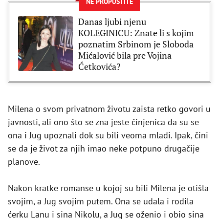
NE PROPUSTITE
Danas ljubi njenu
KOLEGINICU: Znate li s kojim
poznatim Srbinom je Sloboda
Mićalović bila pre Vojina
Ćetkovića?
Milena o svom privatnom životu zaista retko govori u
javnosti, ali ono što se zna jeste činjenica da su se
ona i Jug upoznali dok su bili veoma mladi. Ipak, čini
se da je život za njih imao neke potpuno drugačije
planove.
Nakon kratke romanse u kojoj su bili Milena je otišla
svojim, a Jug svojim putem. Ona se udala i rodila
ćerku Lanu i sina Nikolu, a Jug se oženio i obio sina