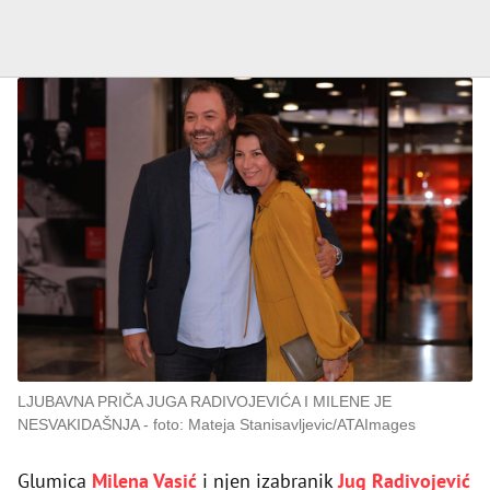
LJUBAVNA PRIČA JUGA RADIVOJEVIĆA I MILENE JE
NESVAKIDAŠNJA
foto: Mateja Stanisavljevic/ATAImages
Glumica
Milena Vasić
i njen izabranik
Jug Radivojević