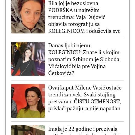
Bila joj je bezuslovna
PODRŠKA u najtežim
trenucima: Vaja Dujović
objavila fotografiju sa
KOLEGINICOM i oduševila sve
Danas ljubi njenu
KOLEGINICU: Znate li s kojim
poznatim Srbinom je Sloboda
Mićalović bila pre Vojina
Ćetkovića?
Ovaj kaput Milene Vasić ostaće
trendi zauvek: Svaki stajling
pretvara u ČISTU OTMENOST,
privlači pažnju, a nije napadan
Imala je 22 godine i prezivala