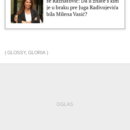
se Ražnatović: Da li znate s kim
je u braku pre Juga Radivojevića
bila Milena Vasić?
(
GLOSSY
,
GLORIA
)