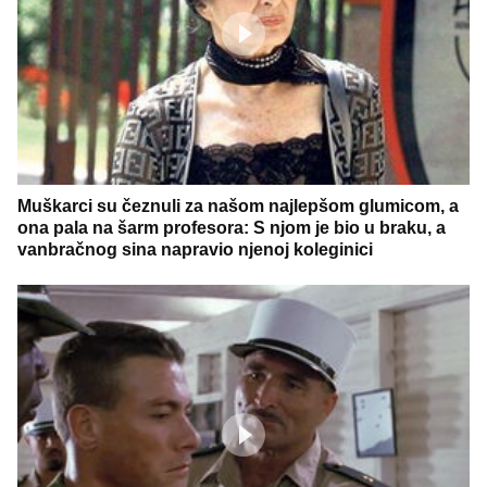
Muškarci su čeznuli za našom najlepšom glumicom, a
ona pala na šarm profesora: S njom je bio u braku, a
vanbračnog sina napravio njenoj koleginici