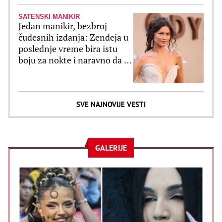
SATENSKI MANIKIR
Jedan manikir, bezbroj
čudesnih izdanja: Zendeja u
poslednje vreme bira istu
boju za nokte i naravno da je
ultratrendi
SVE NAJNOVIJE VESTI
GALERIJE