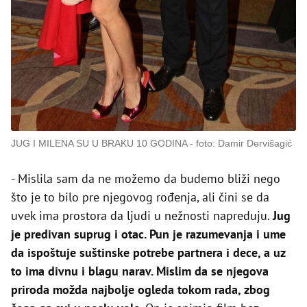
JUG I MILENA SU U BRAKU 10 GODINA
foto: Damir Dervišagić
- Mislila sam da ne možemo da budemo bliži nego
što je to bilo pre njegovog rođenja, ali čini se da
uvek ima prostora da ljudi u nežnosti napreduju.
Jug
je predivan suprug i otac. Pun je razumevanja i ume
da ispoštuje suštinske potrebe partnera i dece, a uz
to ima divnu i blagu narav. Mislim da se njegova
priroda možda najbolje ogleda tokom rada, zbog