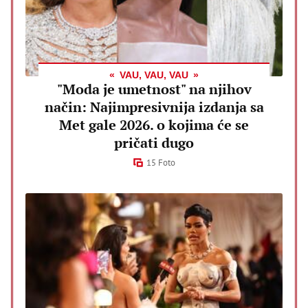
VAU, VAU, VAU
"Moda je umetnost" na njihov
način: Najimpresivnija izdanja sa
Met gale 2026. o kojima će se
pričati dugo
15 Foto