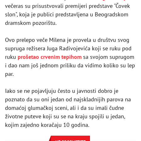
večeras su prisustvovali premijeri predstave "Čovek
slon", koja je publici predstavljena u Beogradskom
dramskom pozorištu.
Ovo prelepo veče Milena je provela u društvu svog
supruga režisera Juga Radivojevića koji se ruku pod
ruku
prošetao crvenim tepihom
sa svojom suprugom
i dao nam još jednom priliku da vidimo koliko su lep
par.
Iako se ne pojavljuju često u javnosti dobro je
poznato da su oni jedan od najskladnijih parova na
domaćoj glumačkoj sceni, ali i da su imali čudne
životne puteve koji su se na kraju spojili u jedan,
kojim zajedno koračaju 10 godina.