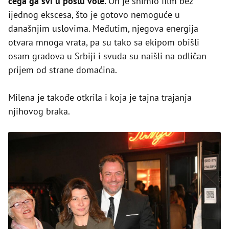
čega ga svi u poslu vole.
On je snimio film bez
ijednog ekscesa, što je gotovo nemoguće u
današnjim uslovima. Međutim, njegova energija
otvara mnoga vrata, pa su tako sa ekipom obišli
osam gradova u Srbiji i svuda su naišli na odličan
prijem od strane domaćina.
Milena je takođe otkrila i koja je tajna trajanja
njihovog braka.