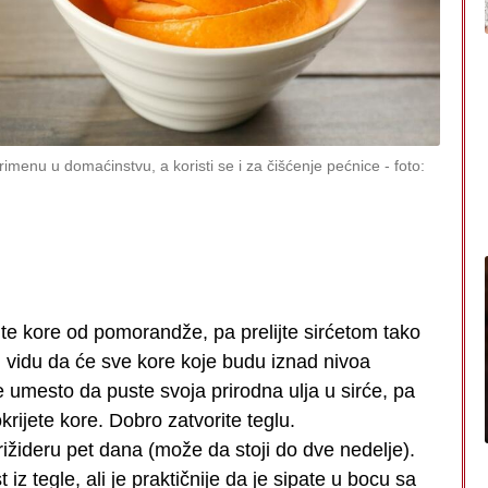
menu u domaćinstvu, a koristi se i za čišćenje pećnice
foto:
ite kore od pomorandže, pa prelijte sirćetom tako
 u vidu da će sve kore koje budu iznad nivoa
le umesto da puste svoja prirodna ulja u sirće, pa
krijete kore. Dobro zatvorite teglu.
frižideru pet dana (može da stoji do dve nedelje).
t iz tegle, ali je praktičnije da je sipate u bocu sa