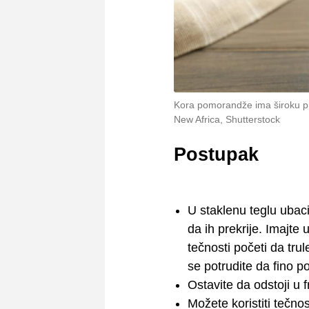
Kora pomorandže ima široku pri
New Africa, Shutterstock
Postupak
U staklenu teglu ubac
da ih prekrije. Imajte
tečnosti početi da tru
se potrudite da fino po
Ostavite da odstoji u 
Možete koristiti tečnos