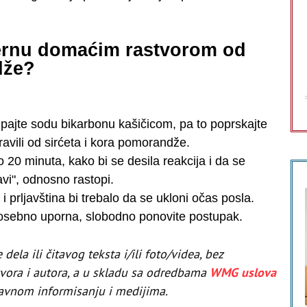
rernu domaćim rastvorom od
dže?
ipajte sodu bikarbonu kašičicom, pa to poprskajte
avili od sirćeta i kora pomorandže.
o 20 minuta, kako bi se desila reakcija i da se
avi", odnosno rastopi.
 i prljavština bi trebalo da se ukloni očas posla.
osebno uporna, slobodno ponovite postupak.
ela ili čitavog teksta i/ili foto/videa, bez
zvora i autora, a u skladu sa odredbama
WMG uslova
 o javnom informisanju i medijima.