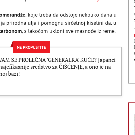
omorandže
, koje treba da odstoje nekoliko dana u
ja prirodna ulja i pomognu sirćetnoj kiselini da, u
karbonom
, s lakoćom ukloni sve masnoće iz rerne.
NE PROPUSTITE
 VAM SE PROLEĆNA 'GENERALKA' KUĆE? Japanci
najefikasnije sredstvo za ČIŠĆENJE, a ono je na
noj bazi!