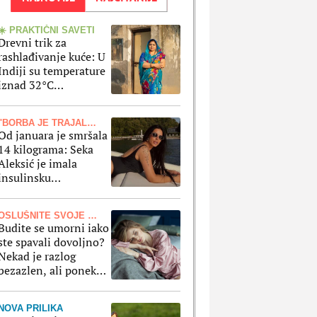
☀️ PRAKTIČNI SAVETI
Drevni trik za
rashlađivanje kuće: U
Indiji su temperature
iznad 32°C
uobičajene, a ovaj
stari metod olakšava
"BORBA JE TRAJALA MESECIMA"
vrele dane
Od januara je smršala
14 kilograma: Seka
Aleksić je imala
insulinsku
rezistenciju, a ne krije
kako je oslabila
OSLUŠNITE SVOJE TELO
Budite se umorni iako
ste spavali dovoljno?
Nekad je razlog
bezazlen, ali ponekad
to ukazuje na
zdravstvene probleme
NOVA PRILIKA