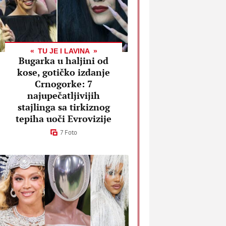
TU JE I LAVINA
Bugarka u haljini od
kose, gotičko izdanje
Crnogorke: 7
najupečatljivijih
stajlinga sa tirkiznog
tepiha uoči Evrovizije
7 Foto