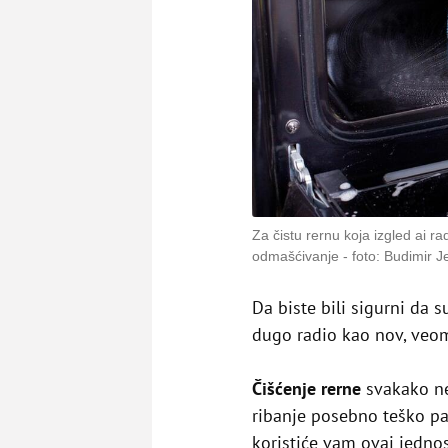
Za čistu rernu koja izgled ai r
odmašćivanje
foto: Budimir J
Da biste bili sigurni da 
dugo radio kao nov, veo
Čišćenje rerne
svakako ne
ribanje posebno teško pad
koristiće vam ovaj jedno