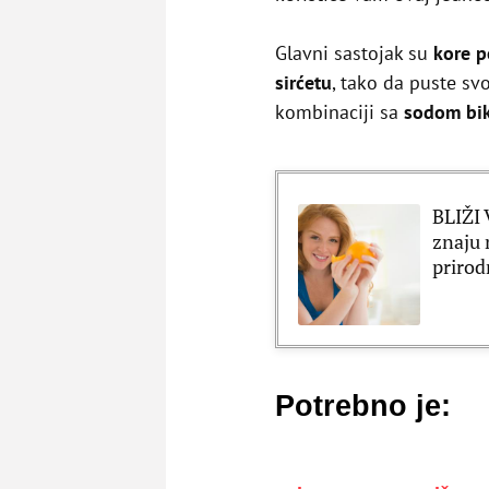
Glavni sastojak su
kore p
sirćetu
, tako da puste svo
kombinaciji sa
sodom bi
BLIŽI
znaju 
prirod
Potrebno je: