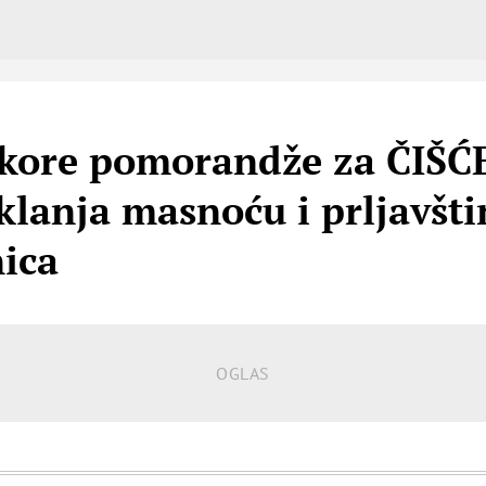
ti kore pomorandže za ČIŠ
lanja masnoću i prljavšti
ica