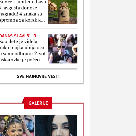
Sunce i Jupiter u Lavu
7. avgusta donose
nagradu! 4 znaka su
spremna za korak koji
može da promeni sve
DANAS SLAVI 51. ROĐENDAN
Kao dete je videla
kako majka ubija oca
u samoodbrani: Život
oskarovke je počeo u
bolu, a pretvorio se u
bajku
SVE NAJNOVIJE VESTI
GALERIJE