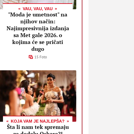
VAU, VAU, VAU
"Moda je umetnost" na
njihov način:
Najimpresivnija izdanja
sa Met gale 2026. o
kojima će se pričati
dugo
15 Foto
KOJA VAM JE NAJLEPŠA?
Šta li nam tek spremaju
za dodelu Oskara?!