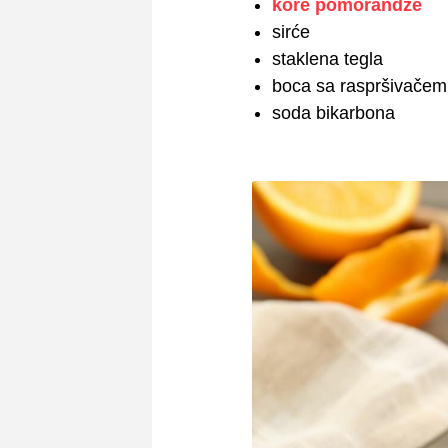
kore pomorandže
sirće
staklena tegla
boca sa raspršivačem
soda bikarbona