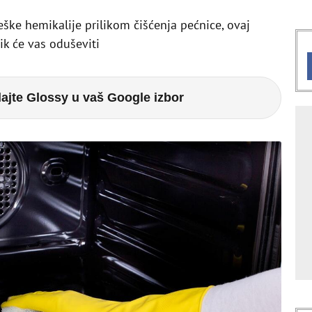
eške hemikalije prilikom čišćenja pećnice, ovaj
ik će vas oduševiti
ajte Glossy u vaš Google izbor