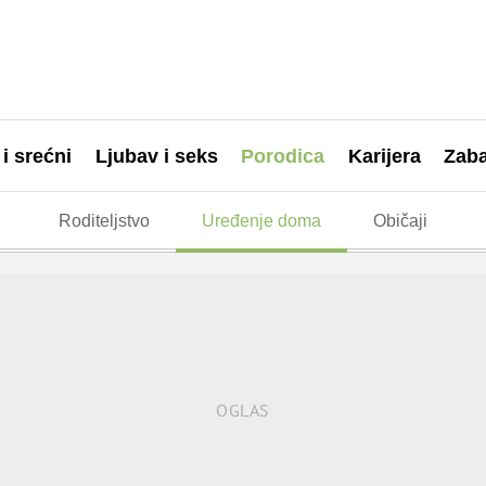
 i srećni
Ljubav i seks
Porodica
Karijera
Zab
Roditeljstvo
Uređenje doma
Običaji