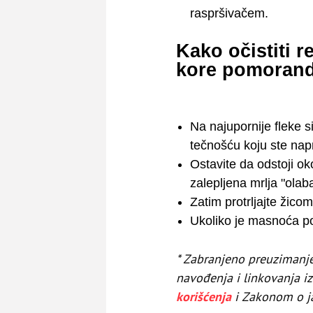
raspršivačem.
Kako očistiti 
kore pomoran
Na najupornije fleke s
tečnošću koju ste napr
Ostavite da odstoji ok
zalepljena mrlja "olab
Zatim protrljajte žicom
Ukoliko je masnoća p
* Zabranjeno preuzimanje d
navođenja i linkovanja i
korišćenja
​​​​​​​i Zakonom