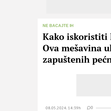
NE BACAJTE IH
Kako iskoristi
Ova mešavina uk
zapuštenih pećn
08.05.2024. 14:39h
0