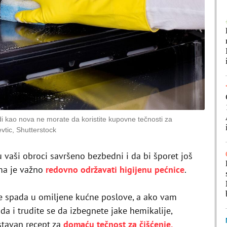
adi kao nova ne morate da koristite kupovne tečnosti za
evtic, Shutterstock
su vaši obroci savršeno bezbedni i da bi šporet još
ma je važno
redovno održavati higijenu pećnice
.
 spada u omiljene kućne poslove, a ako vam
a i trudite se da izbegnete jake hemikalije,
stavan recept za
domaću tečnost za čišćenje.