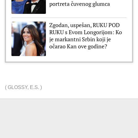
portreta čuvenog glumca
Zgodan, uspešan, RUKU POD
RUKU s Evom Longorijom: Ko
je markantni Srbin koji je
očarao Kan ove godine?
(
GLOSSY
,
E.S.
)