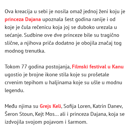
Ova kreacija u sebi je nosila omaž jednoj ženi koju je
princeza Dajana
upoznala šest godina ranije i od
koje je čula rečenicu koja joj se duboko urezala u
sećanje. Sudbine ove dve princeze bile su tragično
slične, a njihova priča dodatno je obojila značaj tog
modnog trenutka.
Tokom 77 godina postojanja,
Filmski festival u Kanu
ugostio je brojne ikone stila koje su prošetale
crvenim tepihom u haljinama koje su ušle u modnu
legendu.
Među njima su
Grejs Keli
, Sofija Loren, Katrin Danev,
Šeron Stoun, Kejt Mos... ali i princeza Dajana, koja se
izdvojila svojom pojavom i šarmom.