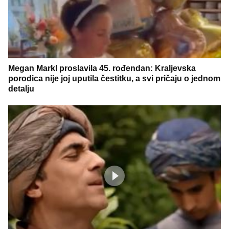
Megan Markl proslavila 45. rođendan: Kraljevska
porodica nije joj uputila čestitku, a svi pričaju o jednom
detalju