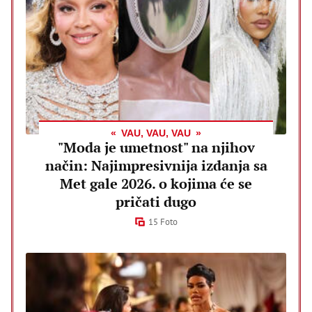
VAU, VAU, VAU
"Moda je umetnost" na njihov
način: Najimpresivnija izdanja sa
Met gale 2026. o kojima će se
pričati dugo
15 Foto