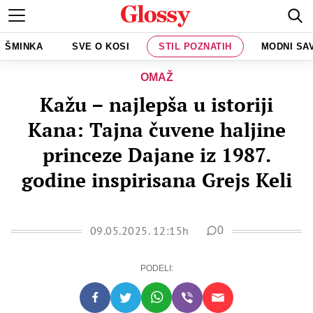
ŠMINKA
SVE O KOSI
STIL POZNATIH
MODNI SA
OMAŽ
Kažu – najlepša u istoriji
Kana: Tajna čuvene haljine
princeze Dajane iz 1987.
godine inspirisana Grejs Keli
09.05.2025. 12:15h
0
PODELI: