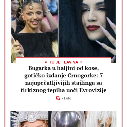
TU JE I LAVINA
Bugarka u haljini od kose,
gotičko izdanje Crnogorke: 7
najupečatljivijih stajlinga sa
tirkiznog tepiha uoči Evrovizije
7 Foto