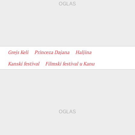
Grejs Keli
Princeza Dajana
Haljina
Kanski festival
Filmski festival u Kanu