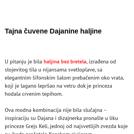
Tajna čuvene Dajanine haljine
U pitanju je bila
haljina bez bretela
, izrađena od
slojevitog tila u nijansama svetloplave, sa
elegantnim šifonskim šalom prebačenim oko vrata,
koji je lagano lepršao na vetru dok je princeza
hodala crvenim tepihom.
Ova modna kombinacija nije bila slučajna –
inspiraciju su Dajana i dizajnerka pronašle u liku
princeze Grejs Keli, jednoj od najsvetlijih zvezda koje