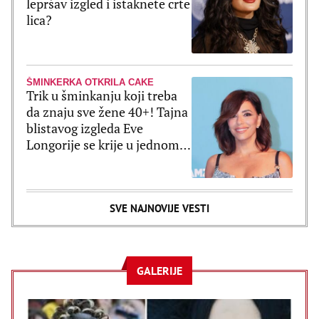
lepršav izgled i istaknete crte
lica?
ŠMINKERKA OTKRILA CAKE
Trik u šminkanju koji treba
da znaju sve žene 40+! Tajna
blistavog izgleda Eve
Longorije se krije u jednom
proizvodu
SVE NAJNOVIJE VESTI
GALERIJE