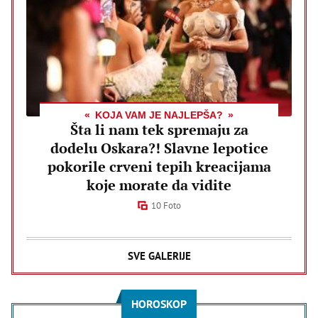
KOJA VAM JE NAJLEPŠA?
Šta li nam tek spremaju za
dodelu Oskara?! Slavne lepotice
pokorile crveni tepih kreacijama
koje morate da vidite
10 Foto
SVE GALERIJE
HOROSKOP