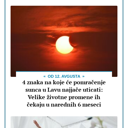
OD 12. AVGUSTA
4 znaka na koje će pomračenje
sunca u Lavu najjače uticati:
Velike životne promene ih
čekaju u narednih 6 meseci