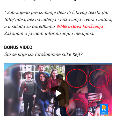
* Zabranjeno preuzimanje dela ili čitavog teksta i/ili
foto/videa, bez navođenja i linkovanja izvora i autora,
a u skladu sa odredbama
WMG uslova korišćenja
i
Zakonom o javnom informisanju i medijima.
BONUS VIDEO
Šta se krije iza fotošopirane slike Kejt?