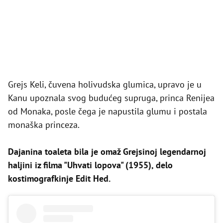
Grejs Keli, čuvena holivudska glumica, upravo je u
Kanu upoznala svog budućeg supruga, princa Renijea
od Monaka, posle čega je napustila glumu i postala
monaška princeza.
Dajanina toaleta bila je omaž Grejsinoj legendarnoj
haljini iz filma "Uhvati lopova" (1955), delo
kostimografkinje Edit Hed.