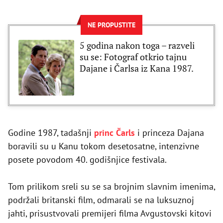
NE PROPUSTITE
5 godina nakon toga – razveli
su se: Fotograf otkrio tajnu
Dajane i Čarlsa iz Kana 1987.
Godine 1987, tadašnji
princ Čarls
i princeza Dajana
boravili su u Kanu tokom desetosatne, intenzivne
posete povodom 40. godišnjice festivala.
Tom prilikom sreli su se sa brojnim slavnim imenima,
podržali britanski film, odmarali se na luksuznoj
jahti, prisustvovali premijeri filma Avgustovski kitovi