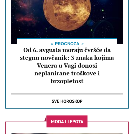
PROGNOZA
Od 6. avgusta moraju čvršće da
stegnu novčanik: 3 znaka kojima
Venera u Vagi donosi
neplanirane troškove i
brzopletost
SVE HOROSKOP
MODA I LEPOTA