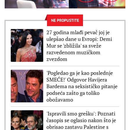
NE PROPUSTITE
27 godina mlađi pevač joj je
ulepšao dane u Evropi: Demi
Mur se 'zbližila' sa sveže
razvedenom muzičkom
zvezdom
'Pogledao ga je kao poslednje
SMEĆE!' Odgovor Havijera
Bardema na seksističko pitanje
podseća zašto ga toliko
obožavamo
'Ispravili smo grešku': Poznati
časopis se oglasio nakon što je
obrisao zastavu Palestine s