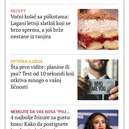
RECEPT
Voćni kolač sa piškotama:
Lagani letnji slatkiš koji se
brzo sprema, a još brže
nestane iz tanjira
OPTIČKA ILUZIJA
Šta prvo vidite: planine ili
psa? Test od 10 sekundi koji
otkriva mnogo o vašoj
ličnosti
NEMOJTE DA VAS KOSA "POJEDE"
4 najbolje frizure za gustu
kosu: Kako da postignete