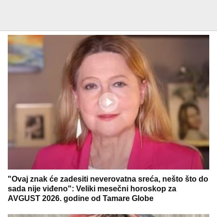
"Ovaj znak će zadesiti neverovatna sreća, nešto što do
sada nije viđeno": Veliki mesečni horoskop za
AVGUST 2026. godine od Tamare Globe