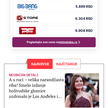
NAJNOVIJE
NAJČITANIJE
NEOBIČAN DETALJ
A u ruci – velika narandžasta
riba! Smelo izdanje
holivudske glumice
uzdrmalo je Los Anđeles i
pomerilo granice mode