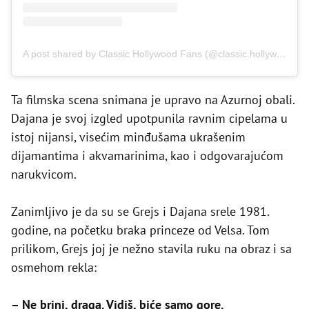
A post shared by Classic Hollywood Fans (@classic.hollywood.fan)
Ta filmska scena snimana je upravo na Azurnoj obali.
Dajana je svoj izgled upotpunila ravnim cipelama u
istoj nijansi, visećim minđušama ukrašenim
dijamantima i akvamarinima, kao i odgovarajućom
narukvicom.
Zanimljivo je da su se Grejs i Dajana srele 1981.
godine, na početku braka princeze od Velsa. Tom
prilikom, Grejs joj je nežno stavila ruku na obraz i sa
osmehom rekla:
– Ne brini, draga. Vidiš, biće samo gore.