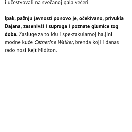
i učestvovali na svečanoj gala večeri.
Ipak, pažnju javnosti ponovo je, očekivano, privukla
Dajana, zasenivši i supruga i poznate glumice tog
doba.
Zasluge za to idu i spektakularnoj haljini
modne kuće
Catherine Walker
, brenda koji i danas
rado nosi Kejt Midlton.