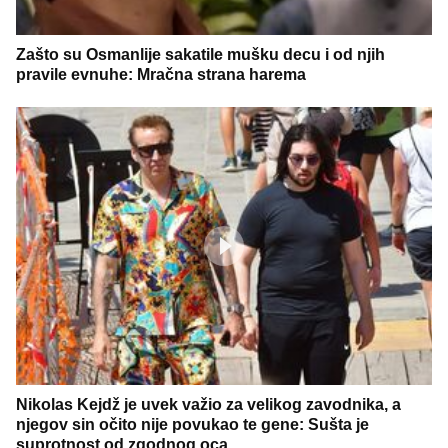
Zašto su Osmanlije sakatile mušku decu i od njih
pravile evnuhe: Mračna strana harema
Nikolas Kejdž je uvek važio za velikog zavodnika, a
njegov sin očito nije povukao te gene: Sušta je
suprotnost od zgodnog oca