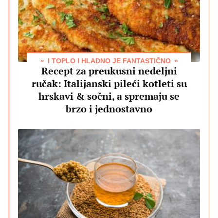
I TOPLO I HLADNO JE FANTASTIČNO
Recept za preukusni nedeljni
ručak: Italijanski pileći kotleti su
hrskavi & sočni, a spremaju se
brzo i jednostavno