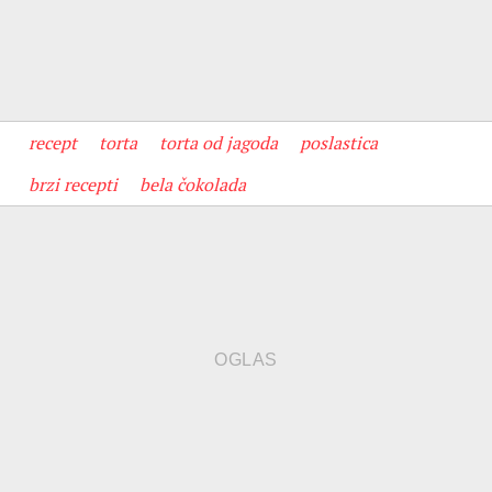
recept
torta
torta od jagoda
poslastica
brzi recepti
bela čokolada