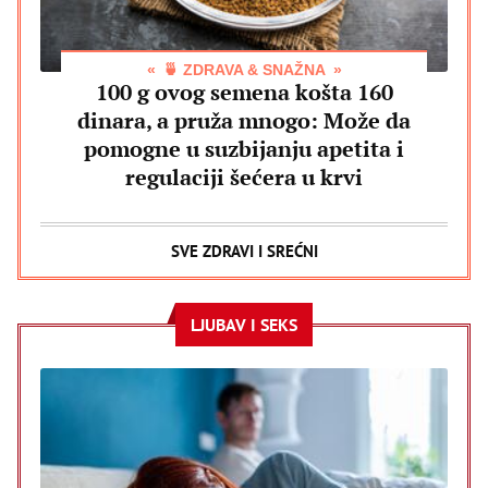
🍵 ZDRAVA & SNAŽNA
100 g ovog semena košta 160
dinara, a pruža mnogo: Može da
pomogne u suzbijanju apetita i
regulaciji šećera u krvi
SVE ZDRAVI I SREĆNI
LJUBAV I SEKS