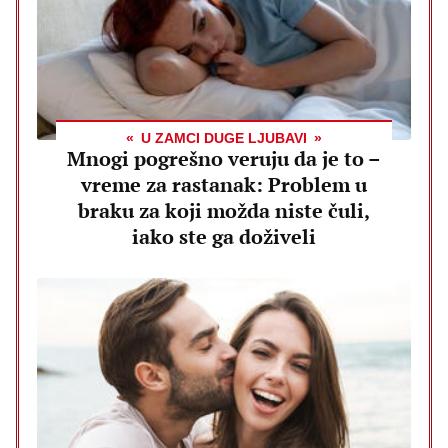
U ZAMCI DUGE LJUBAVI
Mnogi pogrešno veruju da je to –
vreme za rastanak: Problem u
braku za koji možda niste čuli,
iako ste ga doživeli