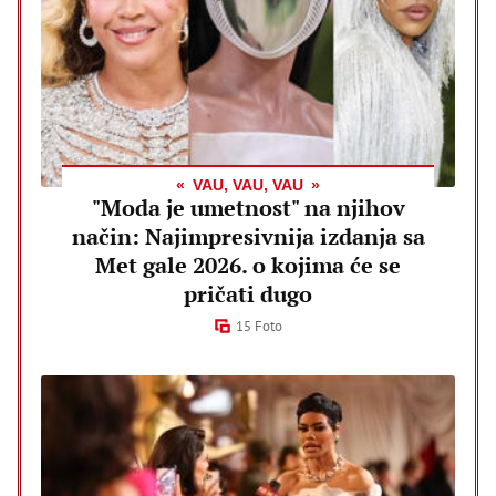
VAU, VAU, VAU
"Moda je umetnost" na njihov
način: Najimpresivnija izdanja sa
Met gale 2026. o kojima će se
pričati dugo
15 Foto