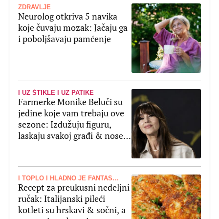
ZDRAVLJE
Neurolog otkriva 5 navika
koje čuvaju mozak: Jačaju ga
i poboljšavaju pamćenje
I UZ ŠTIKLE I UZ PATIKE
Farmerke Monike Beluči su
jedine koje vam trebaju ove
sezone: Izdužuju figuru,
laskaju svakoj građi & nose
se uz sve
I TOPLO I HLADNO JE FANTASTIČNO
Recept za preukusni nedeljni
ručak: Italijanski pileći
kotleti su hrskavi & sočni, a