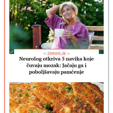
ZDRAVLJE
Neurolog otkriva 5 navika koje
čuvaju mozak: Jačaju ga i
poboljšavaju pamćenje