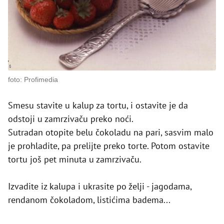
foto: Profimedia
Smesu stavite u kalup za tortu, i ostavite je da
odstoji u zamrzivaču preko noći.
Sutradan otopite belu čokoladu na pari, sasvim malo
je prohladite, pa prelijte preko torte. Potom ostavite
tortu još pet minuta u zamrzivaču.
Izvadite iz kalupa i ukrasite po želji - jagodama,
rendanom čokoladom, listićima badema...