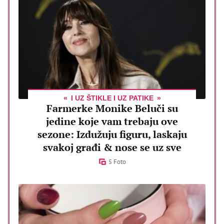
I UZ ŠTIKLE I UZ PATIKE
Farmerke Monike Beluči su
jedine koje vam trebaju ove
sezone: Izdužuju figuru, laskaju
svakoj građi & nose se uz sve
5 Foto