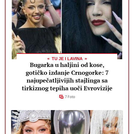
TU JE I LAVINA
Bugarka u haljini od kose,
gotičko izdanje Crnogorke: 7
najupečatljivijih stajlinga sa
tirkiznog tepiha uoči Evrovizije
7 Foto