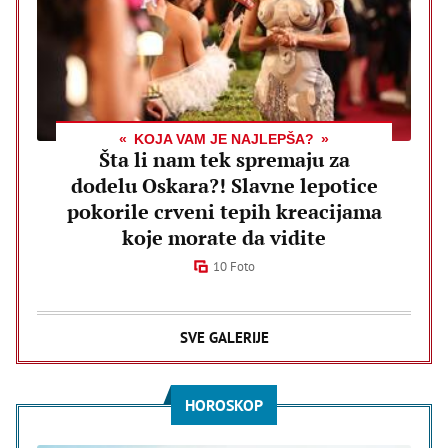
KOJA VAM JE NAJLEPŠA?
Šta li nam tek spremaju za
dodelu Oskara?! Slavne lepotice
pokorile crveni tepih kreacijama
koje morate da vidite
10 Foto
SVE GALERIJE
HOROSKOP