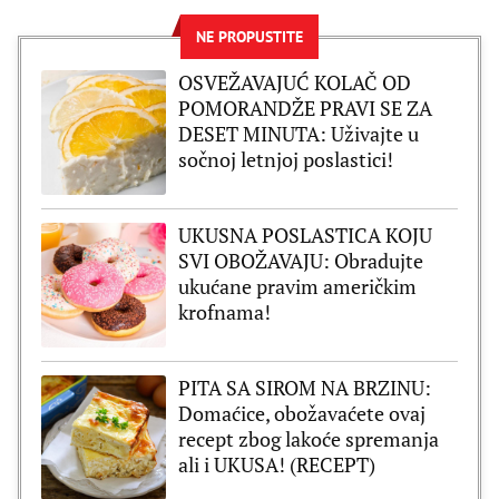
NE PROPUSTITE
OSVEŽAVAJUĆ KOLAČ OD
POMORANDŽE PRAVI SE ZA
DESET MINUTA: Uživajte u
sočnoj letnjoj poslastici!
UKUSNA POSLASTICA KOJU
SVI OBOŽAVAJU: Obradujte
ukućane pravim američkim
krofnama!
PITA SA SIROM NA BRZINU:
Domaćice, obožavaćete ovaj
recept zbog lakoće spremanja
ali i UKUSA! (RECEPT)