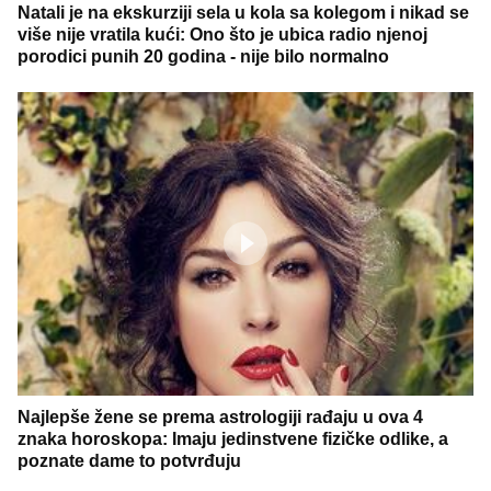
Natali je na ekskurziji sela u kola sa kolegom i nikad se
više nije vratila kući: Ono što je ubica radio njenoj
porodici punih 20 godina - nije bilo normalno
Najlepše žene se prema astrologiji rađaju u ova 4
znaka horoskopa: Imaju jedinstvene fizičke odlike, a
poznate dame to potvrđuju