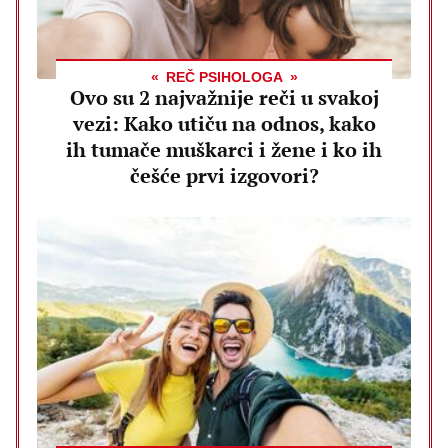
REČ PSIHOLOGA
Ovo su 2 najvažnije reči u svakoj
vezi: Kako utiču na odnos, kako
ih tumače muškarci i žene i ko ih
češće prvi izgovori?