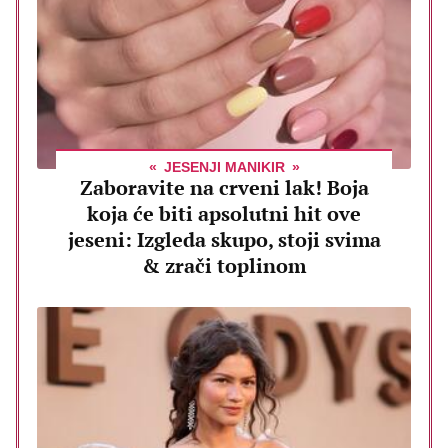
JESENJI MANIKIR
Zaboravite na crveni lak! Boja
koja će biti apsolutni hit ove
jeseni: Izgleda skupo, stoji svima
& zrači toplinom