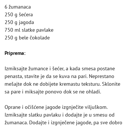
6 žumanaca
250 g šećera
250 g jagoda
750 ml slatke pavlake
250 g bele čokolade
Priprema:
Izmiksajte žumance i šećer, a kada smesa postane
penasta, stavite je da se kuva na pari. Neprestano
mešajte dok ne dobijete kremastu teksturu. Sklonite
sa pare i miksajte ponovo dok se ne ohladi.
Oprane i očišćene jagode izgnječite viljuškom.
Izmiksajte slatku pavlaku i dodajte je u smesu od
žumanaca. Dodajte i izgnječene jagode, pa sve dobro