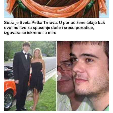
Sutra je Sveta Petka Trnova: U ponoć žene čitaju baš
ovu molitvu za spasenje duše i sreću porodice,
izgovara se iskreno i u miru