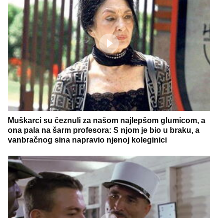
Muškarci su čeznuli za našom najlepšom glumicom, a
ona pala na šarm profesora: S njom je bio u braku, a
vanbračnog sina napravio njenoj koleginici