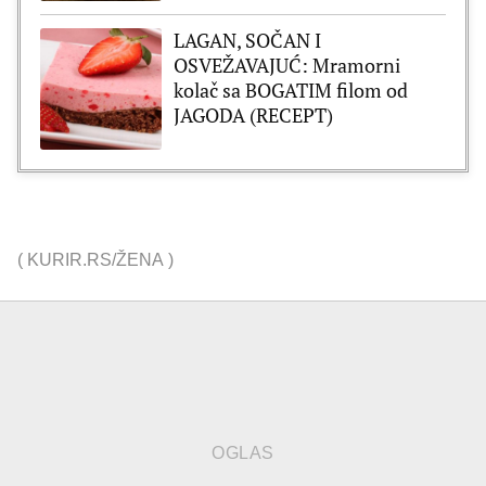
LAGAN, SOČAN I
OSVEŽAVAJUĆ: Mramorni
kolač sa BOGATIM filom od
JAGODA (RECEPT)
(
KURIR.RS/ŽENA
)