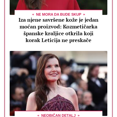
NE MORA DA BUDE SKUP
Iza njene savršene kože je jedan
moćan proizvod: Kozmetičarka
španske kraljice otkrila koji
korak Leticija ne preskače
NEOBIČAN DETALJ