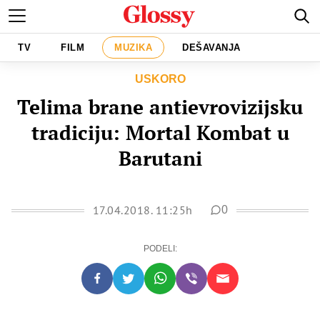
TV
FILM
MUZIKA
DEŠAVANJA
USKORO
Telima brane antievrovizijsku
tradiciju: Mortal Kombat u
Barutani
17.04.2018. 11:25h
0
PODELI: