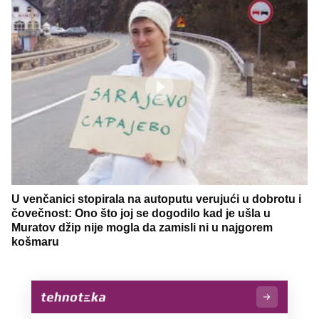
U venčanici stopirala na autoputu verujući u dobrotu i
čovečnost: Ono što joj se dogodilo kad je ušla u
Muratov džip nije mogla da zamisli ni u najgorem
košmaru