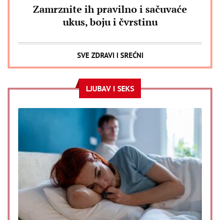
Zamrznite ih pravilno i sačuvaće
ukus, boju i čvrstinu
SVE ZDRAVI I SREĆNI
LJUBAV I SEKS