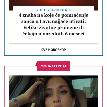
OD 12. AVGUSTA
4 znaka na koje će pomračenje
sunca u Lavu najjače uticati:
Velike životne promene ih
čekaju u narednih 6 meseci
SVE HOROSKOP
MODA I LEPOTA