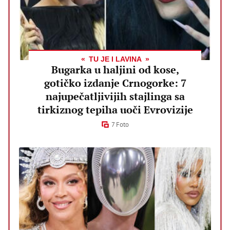
TU JE I LAVINA
Bugarka u haljini od kose,
gotičko izdanje Crnogorke: 7
najupečatljivijih stajlinga sa
tirkiznog tepiha uoči Evrovizije
7 Foto