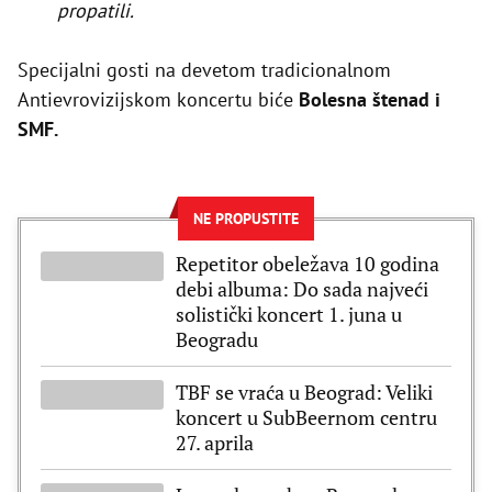
propatili.
Specijalni gosti na devetom tradicionalnom
Antievrovizijskom koncertu biće
Bolesna štenad i
SMF.
NE PROPUSTITE
Repetitor obeležava 10 godina
debi albuma: Do sada najveći
solistički koncert 1. juna u
Beogradu
TBF se vraća u Beograd: Veliki
koncert u SubBeernom centru
27. aprila