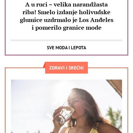
A u ruci – velika narandžasta
riba! Smelo izdanje holivudske
glumice uzdrmalo je Los Anđeles
i pomerilo granice mode
SVE MODA I LEPOTA
ZDRAVI I SREĆNI