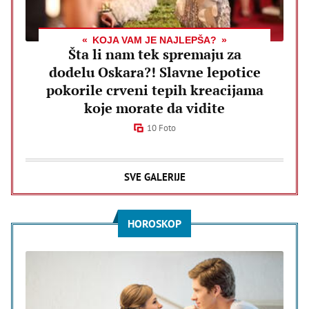
KOJA VAM JE NAJLEPŠA?
Šta li nam tek spremaju za
dodelu Oskara?! Slavne lepotice
pokorile crveni tepih kreacijama
koje morate da vidite
10 Foto
SVE GALERIJE
HOROSKOP