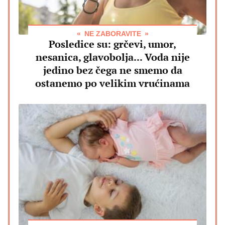
NE ZABORAVITE
Posledice su: grčevi, umor,
nesanica, glavobolja... Voda nije
jedino bez čega ne smemo da
ostanemo po velikim vrućinama