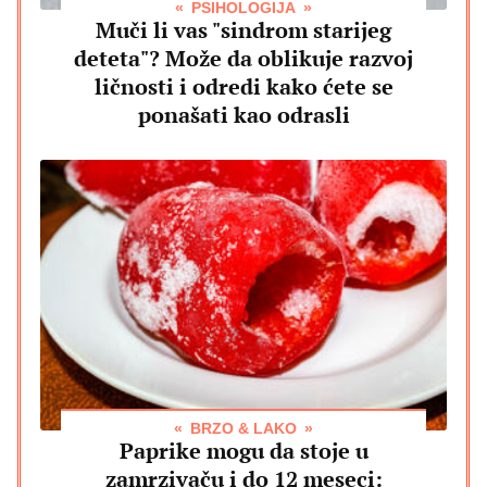
PSIHOLOGIJA
Muči li vas "sindrom starijeg
deteta"? Može da oblikuje razvoj
ličnosti i odredi kako ćete se
ponašati kao odrasli
BRZO & LAKO
Paprike mogu da stoje u
zamrzivaču i do 12 meseci: