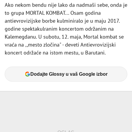
Ako nekom bendu nije lako da nadmaši sebe, onda je
to grupa MORTAL KOMBAT... Osam godina
antievrovizijske borbe kulminiralo je u maju 2017.
godine spektakulranim koncertom održanim na
Kalemegdanu. U subotu, 12. maja, Mortal kombat se
vraća na ,,mesto zločina" - deveti Antievrovizijski
koncert održaće na istom mestu, u Barutani.
Dodajte Glossy u vaš Google izbor