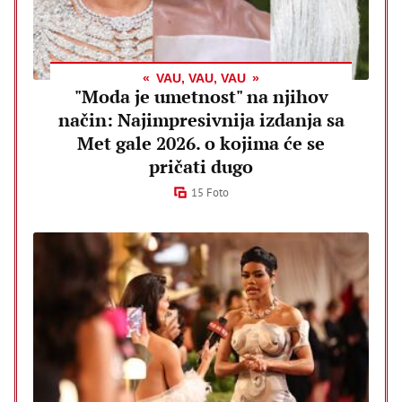
VAU, VAU, VAU
"Moda je umetnost" na njihov
način: Najimpresivnija izdanja sa
Met gale 2026. o kojima će se
pričati dugo
15 Foto