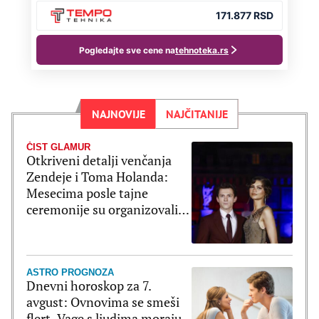
NAJNOVIJE
NAJČITANIJE
ČIST GLAMUR
Otkriveni detalji venčanja
Zendeje i Toma Holanda:
Mesecima posle tajne
ceremonije su organizovali
bajkovito slavlje
ASTRO PROGNOZA
Dnevni horoskop za 7.
avgust: Ovnovima se smeši
flert, Vage s ljudima moraju