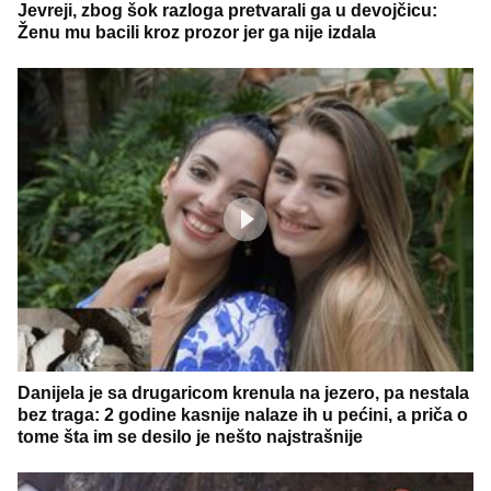
Jevreji, zbog šok razloga pretvarali ga u devojčicu:
Ženu mu bacili kroz prozor jer ga nije izdala
Danijela je sa drugaricom krenula na jezero, pa nestala
bez traga: 2 godine kasnije nalaze ih u pećini, a priča o
tome šta im se desilo je nešto najstrašnije