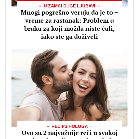
U ZAMCI DUGE LJUBAVI
Mnogi pogrešno veruju da je to –
vreme za rastanak: Problem u
braku za koji možda niste čuli,
iako ste ga doživeli
REČ PSIHOLOGA
Ovo su 2 najvažnije reči u svakoj