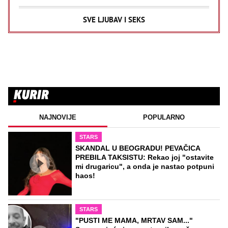
SVE LJUBAV I SEKS
NAJNOVIJE
POPULARNO
STARS
SKANDAL U BEOGRADU! PEVAČICA
PREBILA TAKSISTU: Rekao joj "ostavite
mi drugaricu", a onda je nastao potpuni
haos!
STARS
"PUSTI ME MAMA, MRTAV SAM..."