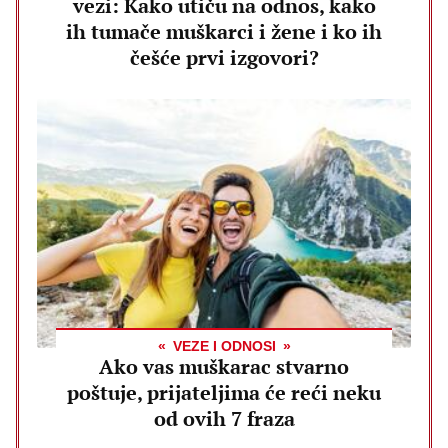
vezi: Kako utiču na odnos, kako
ih tumače muškarci i žene i ko ih
češće prvi izgovori?
VEZE I ODNOSI
Ako vas muškarac stvarno
poštuje, prijateljima će reći neku
od ovih 7 fraza