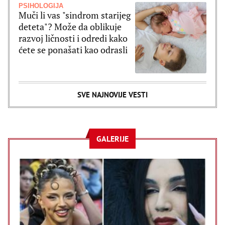
PSIHOLOGIJA
Muči li vas "sindrom starijeg
deteta"? Može da oblikuje
razvoj ličnosti i odredi kako
ćete se ponašati kao odrasli
SVE NAJNOVIJE VESTI
GALERIJE