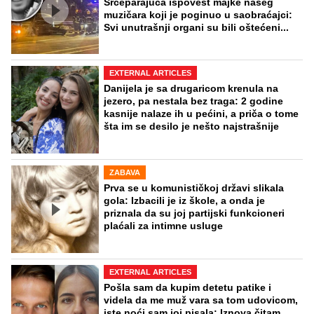
Srceparajuća ispovest majke našeg
muzičara koji je poginuo u saobraćajci:
Svi unutrašnji organi su bili oštećeni...
EXTERNAL ARTICLES
Danijela je sa drugaricom krenula na
jezero, pa nestala bez traga: 2 godine
kasnije nalaze ih u pećini, a priča o tome
šta im se desilo je nešto najstrašnije
ZABAVA
Prva se u komunističkoj državi slikala
gola: Izbacili je iz škole, a onda je
priznala da su joj partijski funkcioneri
plaćali za intimne usluge
EXTERNAL ARTICLES
Pošla sam da kupim detetu patike i
videla da me muž vara sa tom udovicom,
iste noći sam joj pisala: Iznova čitam