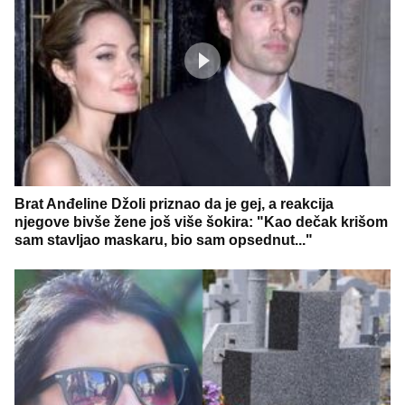
Brat Anđeline Džoli priznao da je gej, a reakcija
njegove bivše žene još više šokira: "Kao dečak krišom
sam stavljao maskaru, bio sam opsednut..."