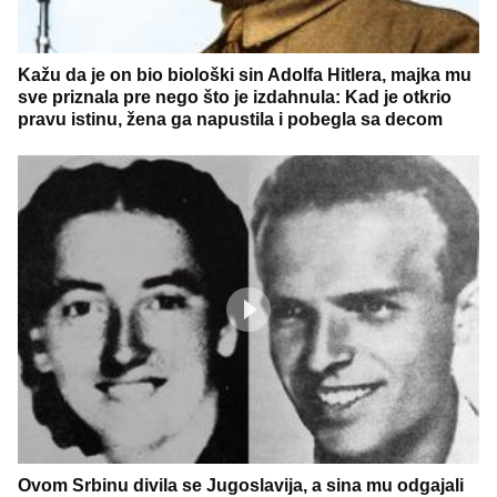
Kažu da je on bio biološki sin Adolfa Hitlera, majka mu
sve priznala pre nego što je izdahnula: Kad je otkrio
pravu istinu, žena ga napustila i pobegla sa decom
Ovom Srbinu divila se Jugoslavija, a sina mu odgajali