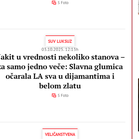
5 Foto
SUV LUKSUZ
03.10.2025. 12:13h
akit u vrednosti nekoliko stanova –
za samo jedno veče: Slavna glumica
očarala LA sva u dijamantima i
belom zlatu
5 Foto
VELIČANSTVENA