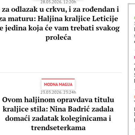
28.05.2026. 12:20h
I za odlazak u crkvu, i za rođendan i
za maturu: Haljina kraljice Leticije
je jedina koja će vam trebati svakog
proleća
MODNA MAGIJA
23.03.2026. 23:24h
Ovom haljinom opravdava titulu
kraljice stila: Nina Badrić zadala
domaći zadatak koleginicama i
trendseterkama