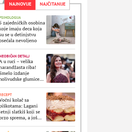
NAJNOVIJE
NAJČITANIJE
PSIHOLOGIJA
5 zajedničkih osobina
koje imaju deca koja
su se u detinjstvu
osećala nevoljeno
NEOBIČAN DETALJ
A u ruci – velika
narandžasta riba!
Smelo izdanje
holivudske glumice
uzdrmalo je Los
Anđeles i pomerilo
RECEPT
granice mode
Voćni kolač sa
piškotama: Lagani
letnji slatkiš koji se
brzo sprema, a još
brže nestane iz
tanjira