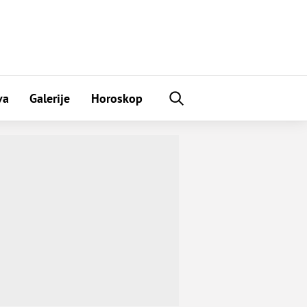
va
Galerije
Horoskop