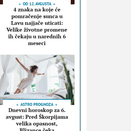
OD 12. AVGUSTA
4 znaka na koje će
pomračenje sunca u
Lavu najjače uticati:
Velike životne promene
ih čekaju u narednih 6
meseci
ASTRO PROGNOZA
Dnevni horoskop za 6.
avgust: Pred Škorpijama
velika opasnost,
Blizance čeka