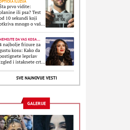
OPTIČKA ILUZIJA
Šta prvo vidite:
planine ili psa? Test
od 10 sekundi koji
otkriva mnogo o vašoj
ličnosti
NEMOJTE DA VAS KOSA "POJEDE"
4 najbolje frizure za
gustu kosu: Kako da
postignete lepršav
izgled i istaknete crte
lica?
SVE NAJNOVIJE VESTI
GALERIJE