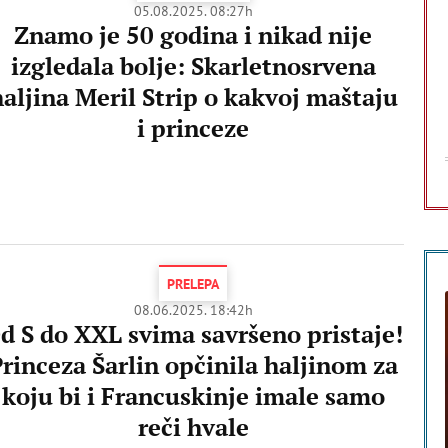
05.08.2025. 08:27h
Znamo je 50 godina i nikad nije
izgledala bolje: Skarletnosrvena
haljina Meril Strip o kakvoj maštaju
i princeze
PRELEPA
08.06.2025. 18:42h
d S do XXL svima savršeno pristaje!
rinceza Šarlin opčinila haljinom za
koju bi i Francuskinje imale samo
reči hvale