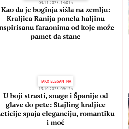
03.11.2025. 14:01h
Kao da je boginja sišla na zemlju:
Kraljica Ranija ponela haljinu
inspirisanu faraonima od koje može
pamet da stane
TAKO ELEGANTNA
13.10.2025. 09:12h
U boji strasti, snage i Španije od
glave do pete: Stajling kraljice
eticije spaja eleganciju, romantiku
i moć