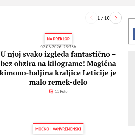
1 / 10
NA PREKLOP
02.06.2026. 23:38h
U njoj svako izgleda fantastično –
bez obzira na kilograme! Magična
kimono-haljina kraljice Leticije je
malo remek-delo
11 Foto
MOĆNO I VANVREMENSKI