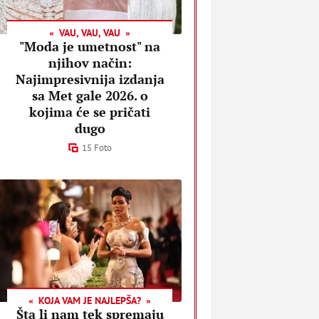
VAU, VAU, VAU
"Moda je umetnost" na
njihov način:
Najimpresivnija izdanja
sa Met gale 2026. o
kojima će se pričati
dugo
15 Foto
KOJA VAM JE NAJLEPŠA?
Šta li nam tek spremaju