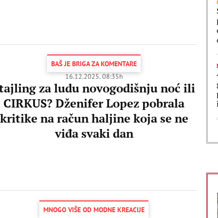
BAŠ JE BRIGA ZA KOMENTARE
16.12.2025. 08:35h
tajling za ludu novogodišnju noć ili
CIRKUS? Dženifer Lopez pobrala
kritike na račun haljine koja se ne
viđa svaki dan
MNOGO VIŠE OD MODNE KREACIJE