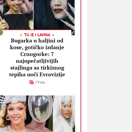
TU JE I LAVINA
Bugarka u haljini od
kose, gotičko izdanje
Crnogorke: 7
najupečatljivijih
stajlinga sa tirkiznog
tepiha uoči Evrovizije
7 Foto