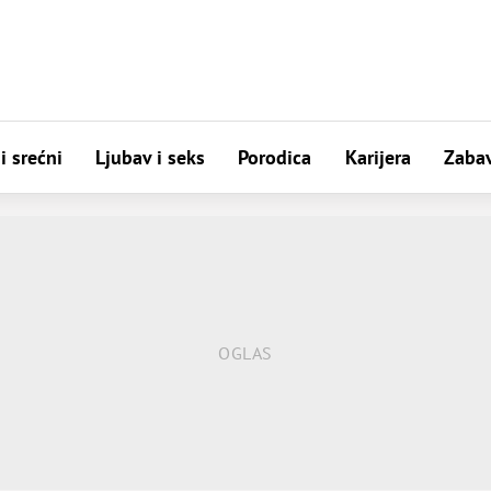
i srećni
Ljubav i seks
Porodica
Karijera
Zaba