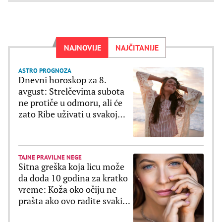
NAJNOVIJE
NAJČITANIJE
ASTRO PROGNOZA
Dnevni horoskop za 8.
avgust: Strelčevima subota
ne protiče u odmoru, ali će
zato Ribe uživati u svakoj
sekundi
TAJNE PRAVILNE NEGE
Sitna greška koja licu može
da doda 10 godina za kratko
vreme: Koža oko očiju ne
prašta ako ovo radite svaki
dan