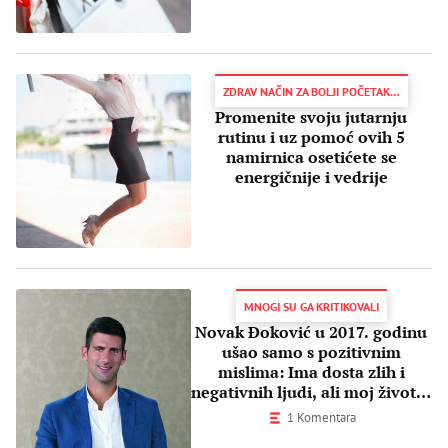
ZDRAV NAČIN ZA BOLJI POČETAK DANA
Promenite svoju jutarnju
rutinu i uz pomoć ovih 5
namirnica osetićete se
energičnije i vedrije
MNOGI SU GA KRITIKOVALI
Novak Đoković u 2017. godinu
ušao samo s pozitivnim
mislima: Ima dosta zlih i
negativnih ljudi, ali moj životni
tok je drugačiji
1 Komentara