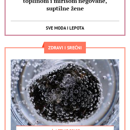
toplinom i mirisom negovane,
suptilne žene
SVE MODA I LEPOTA
ZDRAVI I SREĆNI