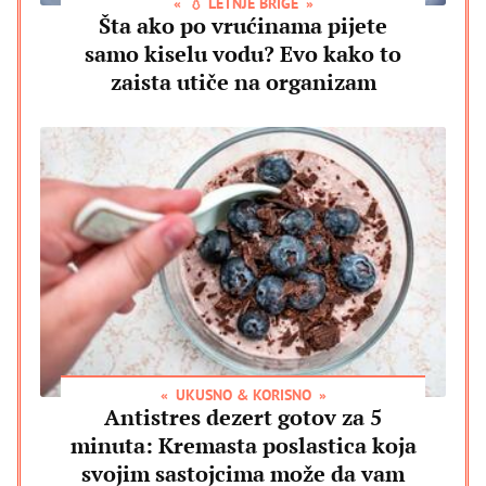
💧 LETNJE BRIGE
Šta ako po vrućinama pijete
samo kiselu vodu? Evo kako to
zaista utiče na organizam
UKUSNO & KORISNO
Antistres dezert gotov za 5
minuta: Kremasta poslastica koja
svojim sastojcima može da vam