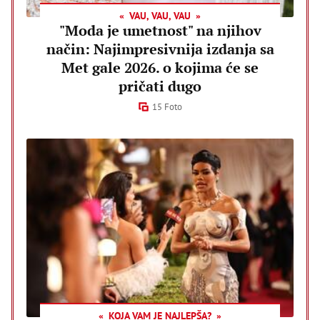
VAU, VAU, VAU
"Moda je umetnost" na njihov
način: Najimpresivnija izdanja sa
Met gale 2026. o kojima će se
pričati dugo
15 Foto
KOJA VAM JE NAJLEPŠA?