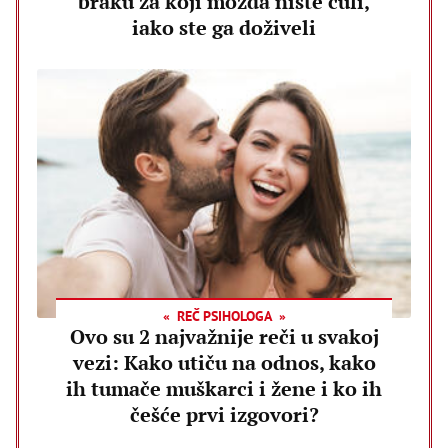
braku za koji možda niste čuli,
iako ste ga doživeli
REČ PSIHOLOGA
Ovo su 2 najvažnije reči u svakoj
vezi: Kako utiču na odnos, kako
ih tumače muškarci i žene i ko ih
češće prvi izgovori?