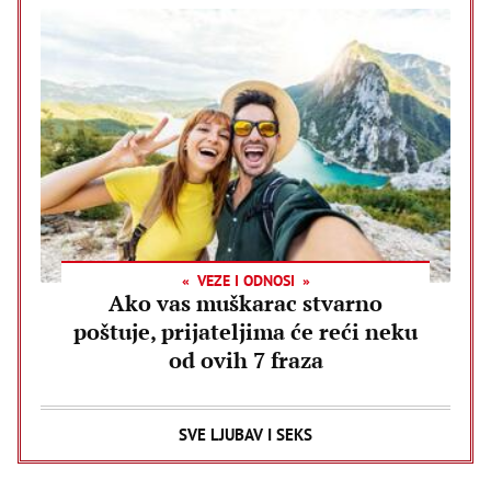
VEZE I ODNOSI
Ako vas muškarac stvarno
poštuje, prijateljima će reći neku
od ovih 7 fraza
SVE LJUBAV I SEKS