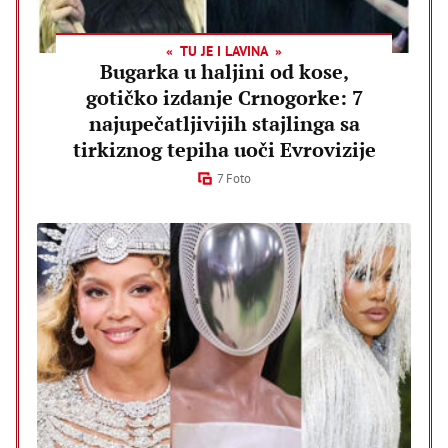
TU JE I LAVINA
Bugarka u haljini od kose,
gotičko izdanje Crnogorke: 7
najupečatljivijih stajlinga sa
tirkiznog tepiha uoči Evrovizije
7 Foto