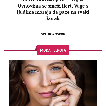
Ovnovima se smeši flert, Vage s
ljudima moraju da paze na svaki
korak
SVE HOROSKOP
MODA I LEPOTA