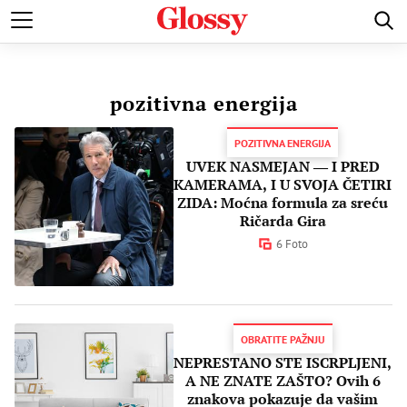
POZNATI
MODA I LEPOTA
ZDRAVI I SREĆNI
LJUBAV 
pozitivna energija
POZITIVNA ENERGIJA
UVEK NASMEJAN ― I PRED
KAMERAMA, I U SVOJA ČETIRI
ZIDA: Moćna formula za sreću
Ričarda Gira
6 Foto
OBRATITE PAŽNJU
NEPRESTANO STE ISCRPLJENI,
A NE ZNATE ZAŠTO? Ovih 6
znakova pokazuje da vašim