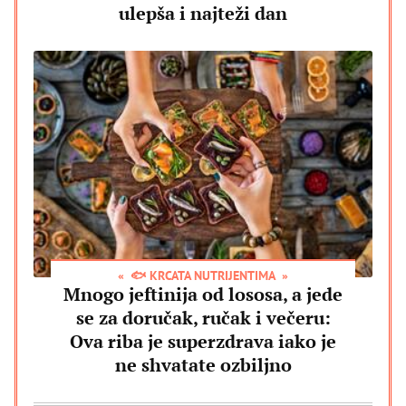
ulepša i najteži dan
🐟 KRCATA NUTRIJENTIMA
Mnogo jeftinija od lososa, a jede
se za doručak, ručak i večeru:
Ova riba je superzdrava iako je
ne shvatate ozbiljno