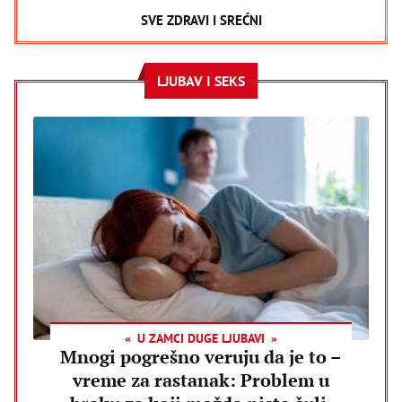
SVE ZDRAVI I SREĆNI
LJUBAV I SEKS
U ZAMCI DUGE LJUBAVI
Mnogi pogrešno veruju da je to –
vreme za rastanak: Problem u