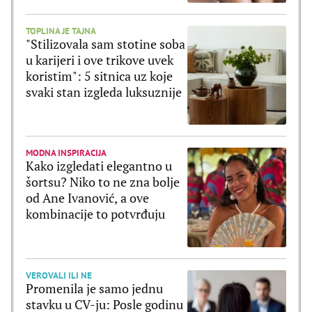
TOPLINA JE TAJNA
"Stilizovala sam stotine soba
u karijeri i ove trikove uvek
koristim": 5 sitnica uz koje
svaki stan izgleda luksuznije
MODNA INSPIRACIJA
Kako izgledati elegantno u
šortsu? Niko to ne zna bolje
od Ane Ivanović, a ove
kombinacije to potvrđuju
VEROVALI ILI NE
Promenila je samo jednu
stavku u CV-ju: Posle godinu