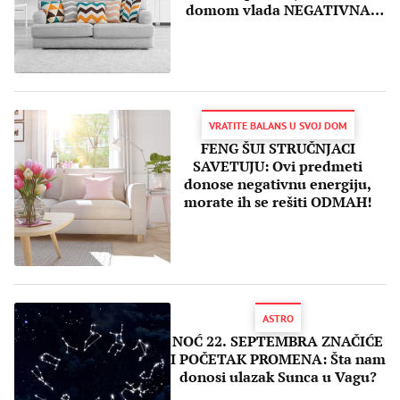
domom vlada NEGATIVNA
ENERGIJA
VRATITE BALANS U SVOJ DOM
FENG ŠUI STRUČNJACI
SAVETUJU: Ovi predmeti
donose negativnu energiju,
morate ih se rešiti ODMAH!
ASTRO
NOĆ 22. SEPTEMBRA ZNAČIĆE
I POČETAK PROMENA: Šta nam
donosi ulazak Sunca u Vagu?