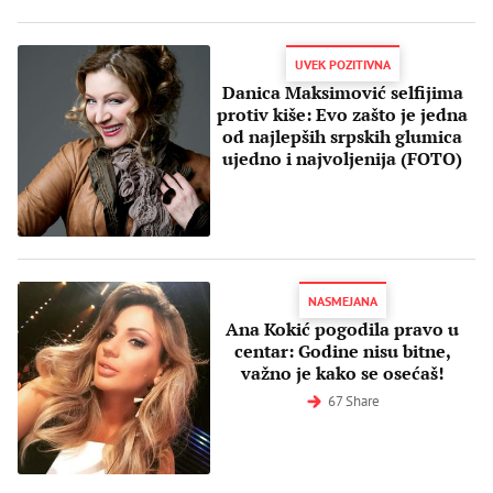
UVEK POZITIVNA
Danica Maksimović selfijima
protiv kiše: Evo zašto je jedna
od najlepših srpskih glumica
ujedno i najvoljenija (FOTO)
NASMEJANA
Ana Kokić pogodila pravo u
centar: Godine nisu bitne,
važno je kako se osećaš!
67 Share