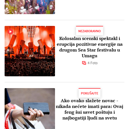
NEZABORAVNO
Kolosalan scenski spektakl i
erupcija pozitivne energije na
drugom Sea Star festivalu u
Umagu
4 Foto
POKUŠAJTE
Ako ovako slažete novac -
nikada nećete imati para: Ovaj
feng šui savet poštuju i
najbogatiji ljudi na svetu