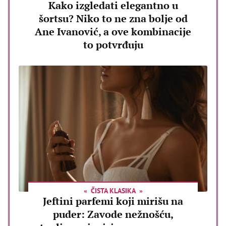
Kako izgledati elegantno u
šortsu? Niko to ne zna bolje od
Ane Ivanović, a ove kombinacije
to potvrđuju
ČISTA KLASIKA
Jeftini parfemi koji mirišu na
puder: Zavode nežnošću,