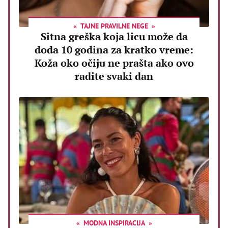
TAJNE PRAVILNE NEGE
Sitna greška koja licu može da
doda 10 godina za kratko vreme:
Koža oko očiju ne prašta ako ovo
radite svaki dan
MODNA INSPIRACIJA