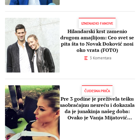
IZNENADIO FANOVE
Hilandarski krst zamenio
drugom amajlijom: Ceo svet se
pita šta to Novak Đoković nosi
oko vrata (FOTO)
3 Komentara
ČUDESNA PRIČA
Pre 3 godine je preživela tešku
saobraćajnu nesreću i dokazala
da je junakinja našeg doba:
Ovako je Vanja Mijatović
prebrodila surovi životni
period (FOTO, VIDEO)