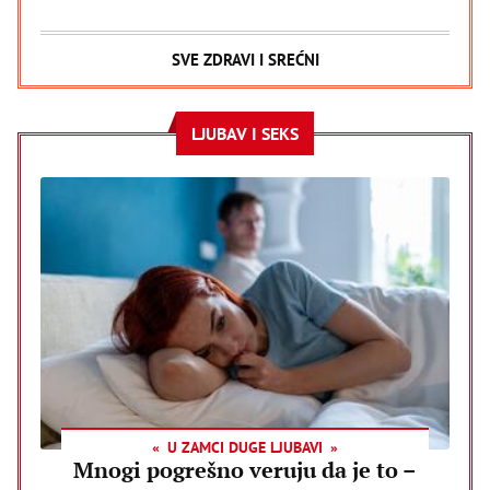
SVE ZDRAVI I SREĆNI
LJUBAV I SEKS
U ZAMCI DUGE LJUBAVI
Mnogi pogrešno veruju da je to –