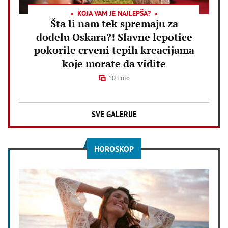
KOJA VAM JE NAJLEPŠA?
Šta li nam tek spremaju za
dodelu Oskara?! Slavne lepotice
pokorile crveni tepih kreacijama
koje morate da vidite
10 Foto
SVE GALERIJE
HOROSKOP