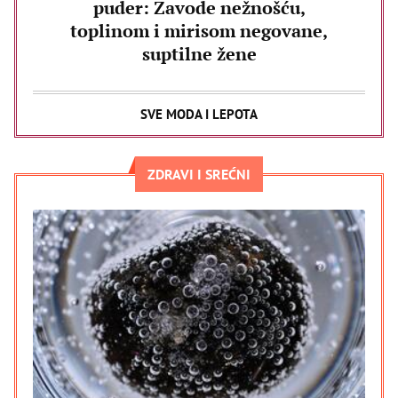
puder: Zavode nežnošću,
toplinom i mirisom negovane,
suptilne žene
SVE MODA I LEPOTA
ZDRAVI I SREĆNI