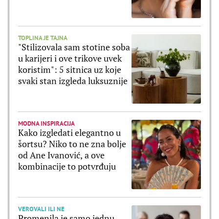
dan
TOPLINA JE TAJNA
"Stilizovala sam stotine soba
u karijeri i ove trikove uvek
koristim": 5 sitnica uz koje
svaki stan izgleda luksuznije
MODNA INSPIRACIJA
Kako izgledati elegantno u
šortsu? Niko to ne zna bolje
od Ane Ivanović, a ove
kombinacije to potvrđuju
VEROVALI ILI NE
Promenila je samo jednu