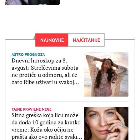
NAJNOVIJE
NAJČITANIJE
ASTRO PROGNOZA
Dnevni horoskop za 8.
avgust: Strelčevima subota
ne protiče u odmoru, ali će
zato Ribe uživati u svakoj
sekundi
TAJNE PRAVILNE NEGE
Sitna greška koja licu može
da doda 10 godina za kratko
vreme: Koža oko očiju ne
prašta ako ovo radite svaki