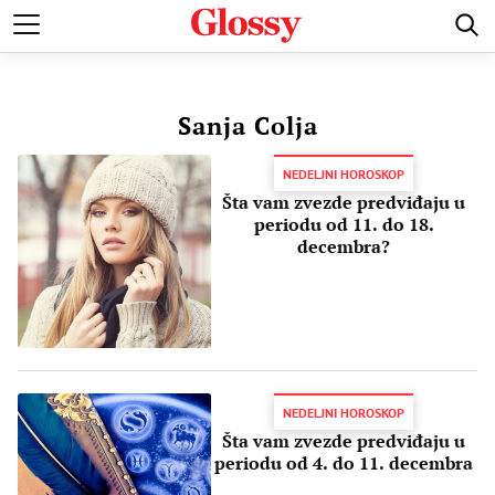
POZNATI
MODA I LEPOTA
ZDRAVI I SREĆNI
LJUBAV 
Sanja Colja
​NEDELJNI HOROSKOP
Šta vam zvezde predviđaju u
periodu od 11. do 18.
decembra?
NEDELJNI HOROSKOP
Šta vam zvezde predviđaju u
periodu od 4. do 11. decembra