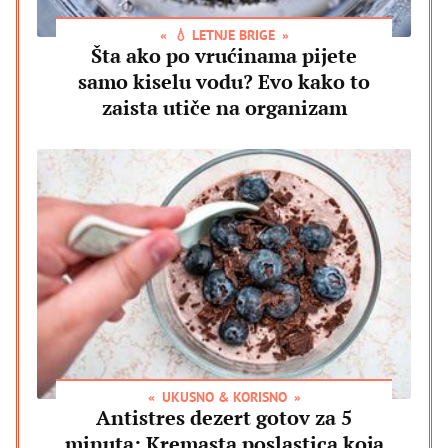
💧 LETNJE BRIGE
Šta ako po vrućinama pijete
samo kiselu vodu? Evo kako to
zaista utiče na organizam
UKUSNO & KORISNO
Antistres dezert gotov za 5
minuta: Kremasta poslastica koja