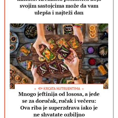
svojim sastojcima može da vam
ulepša i najteži dan
🐟 KRCATA NUTRIJENTIMA
Mnogo jeftinija od lososa, a jede
se za doručak, ručak i večeru:
Ova riba je superzdrava iako je
ne shvatate ozbiljno