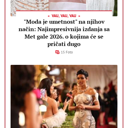
VAU, VAU, VAU
"Moda je umetnost" na njihov
način: Najimpresivnija izdanja sa
Met gale 2026. o kojima će se
pričati dugo
15 Foto