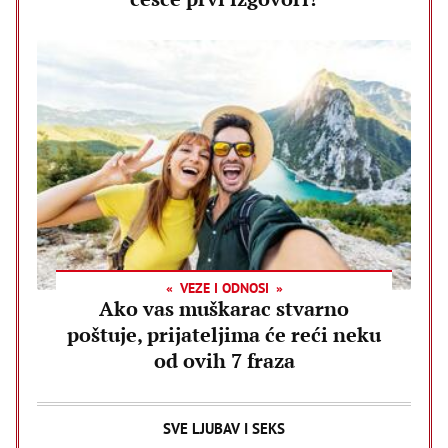
VEZE I ODNOSI
Ako vas muškarac stvarno
poštuje, prijateljima će reći neku
od ovih 7 fraza
SVE LJUBAV I SEKS