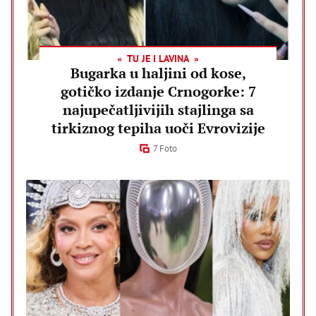
TU JE I LAVINA
Bugarka u haljini od kose,
gotičko izdanje Crnogorke: 7
najupečatljivijih stajlinga sa
tirkiznog tepiha uoči Evrovizije
7 Foto