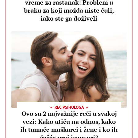
vreme za rastanak: Problem u
braku za koji možda niste čuli,
iako ste ga doživeli
REČ PSIHOLOGA
Ovo su 2 najvažnije reči u svakoj
vezi: Kako utiču na odnos, kako
ih tumače muškarci i žene i ko ih
češće prvi izgovori?