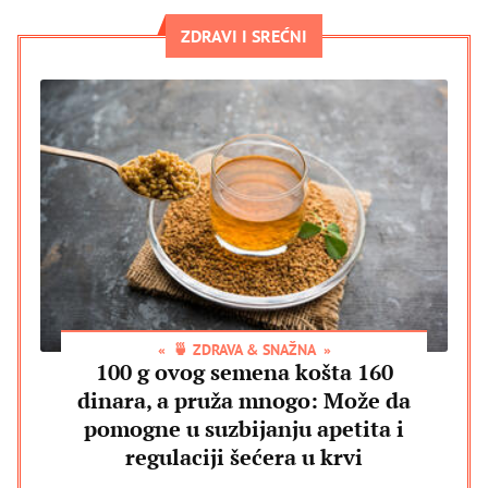
ZDRAVI I SREĆNI
🍵 ZDRAVA & SNAŽNA
100 g ovog semena košta 160
dinara, a pruža mnogo: Može da
pomogne u suzbijanju apetita i
regulaciji šećera u krvi