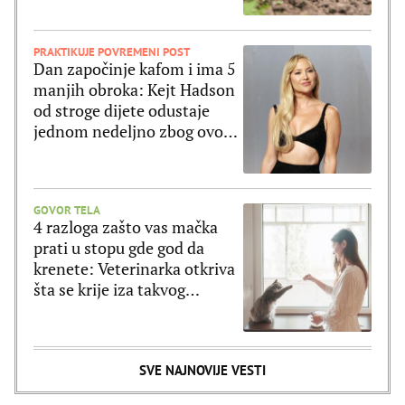
PRAKTIKUJE POVREMENI POST
Dan započinje kafom i ima 5
manjih obroka: Kejt Hadson
od stroge dijete odustaje
jednom nedeljno zbog ovog
jela
GOVOR TELA
4 razloga zašto vas mačka
prati u stopu gde god da
krenete: Veterinarka otkriva
šta se krije iza takvog
ponašanja
SVE NAJNOVIJE VESTI