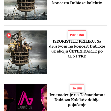
koncerta Dubioze kolektiv
POVOLJNO
ISKORISTITE PRILIKU: Sa
društvom na koncert Dubioze
uz akciju ČETIRI KARTE po
CENI TRI!
30. JUN
Iznenađenje na Tašmajdanu:
Dubioza Kolektiv dobija
pojačanje