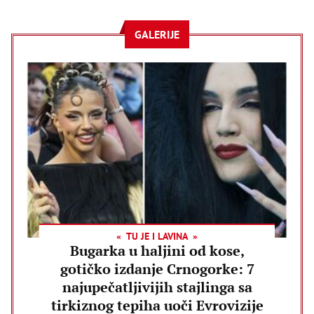
GALERIJE
TU JE I LAVINA
Bugarka u haljini od kose,
gotičko izdanje Crnogorke: 7
najupečatljivijih stajlinga sa
tirkiznog tepiha uoči Evrovizije