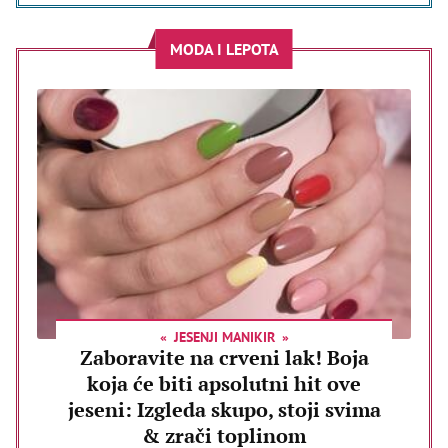
MODA I LEPOTA
JESENJI MANIKIR
Zaboravite na crveni lak! Boja
koja će biti apsolutni hit ove
jeseni: Izgleda skupo, stoji svima
& zrači toplinom