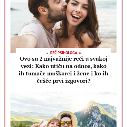
REČ PSIHOLOGA
Ovo su 2 najvažnije reči u svakoj
vezi: Kako utiču na odnos, kako
ih tumače muškarci i žene i ko ih
češće prvi izgovori?