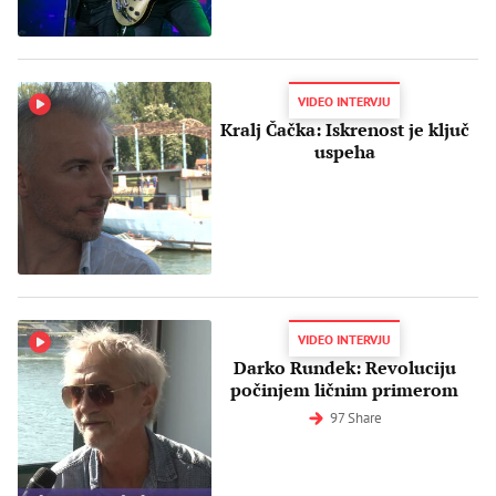
VIDEO INTERVJU
Kralj Čačka: Iskrenost je ključ
uspeha
VIDEO INTERVJU
Darko Rundek: Revoluciju
počinjem ličnim primerom
97 Share