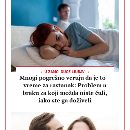
U ZAMCI DUGE LJUBAVI
Mnogi pogrešno veruju da je to –
vreme za rastanak: Problem u
braku za koji možda niste čuli,
iako ste ga doživeli