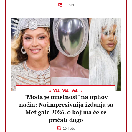
7 Foto
VAU, VAU, VAU
"Moda je umetnost" na njihov
način: Najimpresivnija izdanja sa
Met gale 2026. o kojima će se
pričati dugo
15 Foto