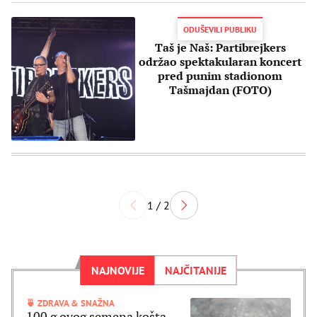
ODUŠEVILI PUBLIKU
Taš je Naš: Partibrejkers
održao spektakularan koncert
pred punim stadionom
Tašmajdan (FOTO)
1 / 2
NAJNOVIJE
NAJČITANIJE
🍵 ZDRAVA & SNAŽNA
100 g ovog semena košta