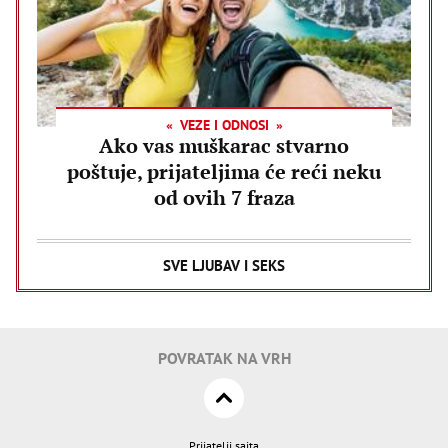
VEZE I ODNOSI
Ako vas muškarac stvarno
poštuje, prijateljima će reći neku
od ovih 7 fraza
SVE LJUBAV I SEKS
POVRATAK NA VRH
Prijatelji sajta