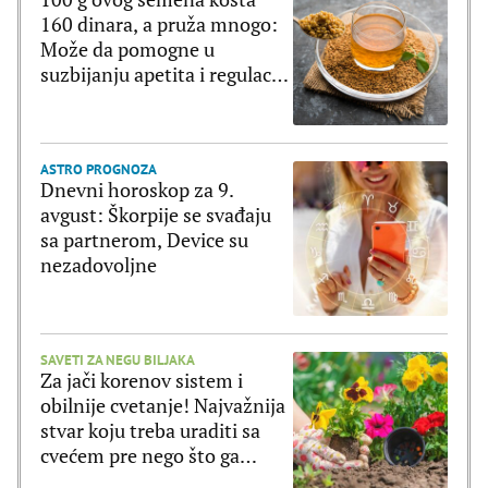
160 dinara, a pruža mnogo:
Može da pomogne u
suzbijanju apetita i regulaciji
šećera u krvi
ASTRO PROGNOZA
Dnevni horoskop za 9.
avgust: Škorpije se svađaju
sa partnerom, Device su
nezadovoljne
SAVETI ZA NEGU BILJAKA
Za jači korenov sistem i
obilnije cvetanje! Najvažnija
stvar koju treba uraditi sa
cvećem pre nego što ga
posadite