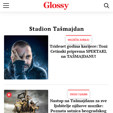
POZNATI
MODA I LEPOTA
ZDRAVI I SREĆNI
LJUBAV 
Stadion Tašmajdan
MUZIČKI JUBILEJ
Trideset godina karijere: Toni
Cetinski priprema SPEKTAKL
na TAŠMAJDANU!
SVOJI I SJAJNI
Nastup na Tašmajdanu za sve
ljubitelje njihove muzike:
Poznata satnica beogradskog