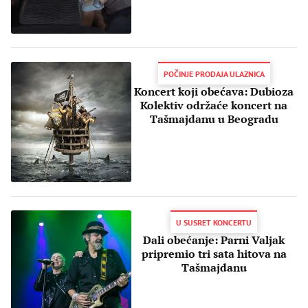
POČINJE PRODAJA ULAZNICA
Koncert koji obećava: Dubioza
Kolektiv održaće koncert na
Tašmajdanu u Beogradu
U SUSRET KONCERTU
Dali obećanje: Parni Valjak
pripremio tri sata hitova na
Tašmajdanu