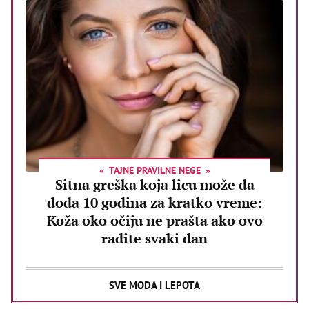
TAJNE PRAVILNE NEGE
Sitna greška koja licu može da
doda 10 godina za kratko vreme:
Koža oko očiju ne prašta ako ovo
radite svaki dan
SVE MODA I LEPOTA