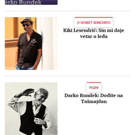
U SUSRET KONCERTU
Kiki Lesendrić: Sin mi daje
vetar u leđa
POZIV
Darko Rundek: Dođite na
Tašmajdan