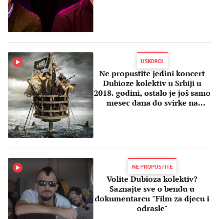
USKORO!
Ne propustite jedini koncert
Dubioze kolektiv u Srbiji u
2018. godini, ostalo je još samo
mesec dana do svirke na
Tašmajdanu
NE PROPUSTITE
Volite Dubioza kolektiv?
Saznajte sve o bendu u
dokumentarcu "Film za djecu i
odrasle"