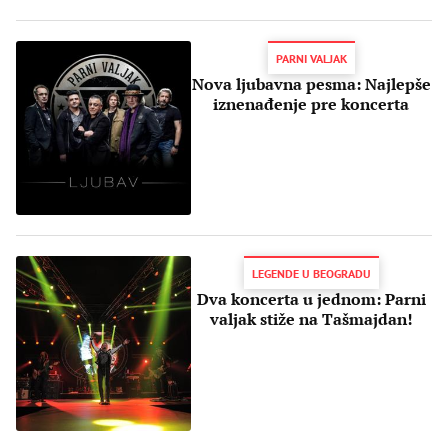
PARNI VALJAK
Nova ljubavna pesma: Najlepše
iznenađenje pre koncerta
LEGENDE U BEOGRADU
Dva koncerta u jednom: Parni
valjak stiže na Tašmajdan!