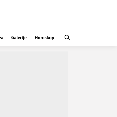
va
Galerije
Horoskop