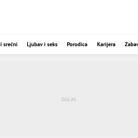
i srećni
Ljubav i seks
Porodica
Karijera
Zaba