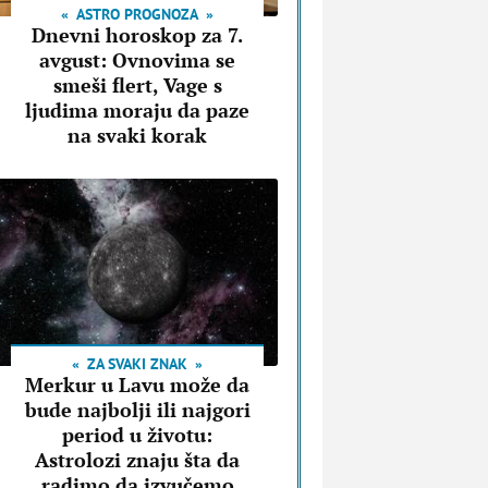
ASTRO PROGNOZA
Dnevni horoskop za 7.
avgust: Ovnovima se
smeši flert, Vage s
ljudima moraju da paze
na svaki korak
ZA SVAKI ZNAK
Merkur u Lavu može da
bude najbolji ili najgori
period u životu:
Astrolozi znaju šta da
radimo da izvučemo