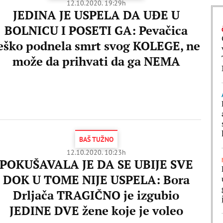
12.10.2020. 19:29h
JEDINA JE USPELA DA UĐE U
BOLNICU I POSETI GA: Pevačica
eško podnela smrt svog KOLEGE, ne
može da prihvati da ga NEMA
BAŠ TUŽNO
12.10.2020. 10:23h
POKUŠAVALA JE DA SE UBIJE SVE
DOK U TOME NIJE USPELA: Bora
Drljača TRAGIČNO je izgubio
JEDINE DVE žene koje je voleo