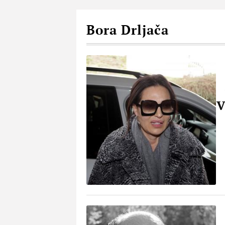
Bora Drljača
V