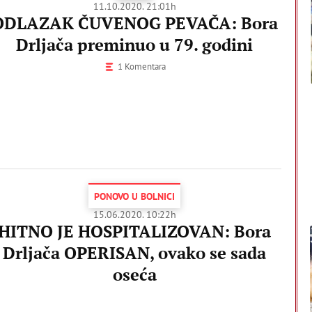
11.10.2020. 21:01h
ODLAZAK ČUVENOG PEVAČA: Bora
Drljača preminuo u 79. godini
1 Komentara
PONOVO U BOLNICI
15.06.2020. 10:22h
HITNO JE HOSPITALIZOVAN: Bora
Drljača OPERISAN, ovako se sada
oseća