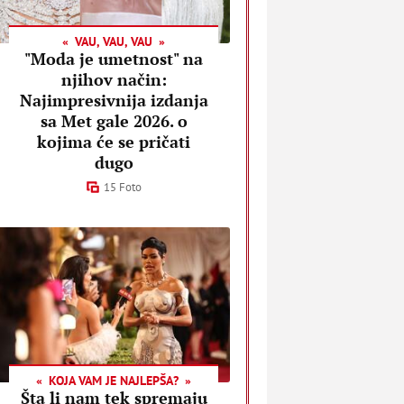
VAU, VAU, VAU
"Moda je umetnost" na
njihov način:
Najimpresivnija izdanja
sa Met gale 2026. o
kojima će se pričati
dugo
15 Foto
KOJA VAM JE NAJLEPŠA?
Šta li nam tek spremaju