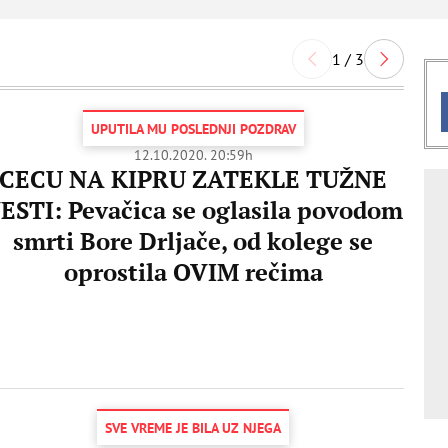
1 / 3
UPUTILA MU POSLEDNJI POZDRAV
12.10.2020. 20:59h
CECU NA KIPRU ZATEKLE TUŽNE
ESTI: Pevačica se oglasila povodom
smrti Bore Drljače, od kolege se
oprostila OVIM rečima
SVE VREME JE BILA UZ NJEGA