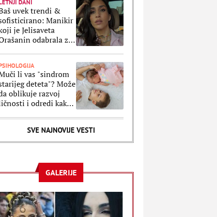
LETNJI DANI
Baš uvek trendi &
sofisticirano: Manikir
koji je Jelisaveta
Orašanin odabrala za
letnji odmor je
klasika na delu
PSIHOLOGIJA
Muči li vas "sindrom
starijeg deteta"? Može
da oblikuje razvoj
ličnosti i odredi kako
ćete se ponašati kao
odrasli
SVE NAJNOVIJE VESTI
GALERIJE