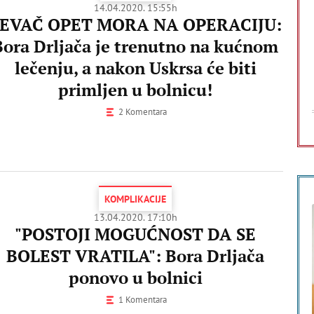
14.04.2020. 15:55h
EVAČ OPET MORA NA OPERACIJU:
Bora Drljača je trenutno na kućnom
lečenju, a nakon Uskrsa će biti
primljen u bolnicu!
2 Komentara
KOMPLIKACIJE
13.04.2020. 17:10h
"POSTOJI MOGUĆNOST DA SE
BOLEST VRATILA": Bora Drljača
ponovo u bolnici
1 Komentara