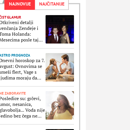
NAJNOVIJE
NAJČITANIJE
ČIST GLAMUR
Otkriveni detalji
venčanja Zendeje i
Toma Holanda:
Mesecima posle tajne
ceremonije su
organizovali
ASTRO PROGNOZA
bajkovito slavlje
Dnevni horoskop za 7.
avgust: Ovnovima se
smeši flert, Vage s
ljudima moraju da
paze na svaki korak
NE ZABORAVITE
Posledice su: grčevi,
umor, nesanica,
glavobolja... Voda nije
jedino bez čega ne
smemo da ostanemo
po velikim vrućinama