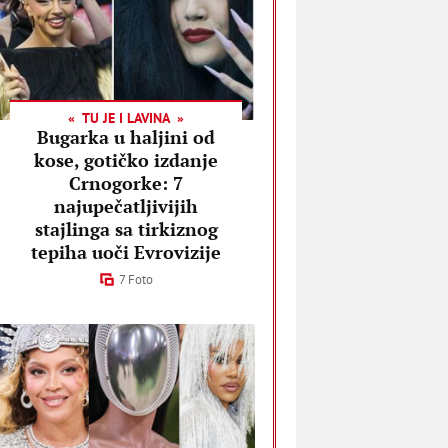
TU JE I LAVINA
Bugarka u haljini od
kose, gotičko izdanje
Crnogorke: 7
najupečatljivijih
stajlinga sa tirkiznog
tepiha uoči Evrovizije
7 Foto