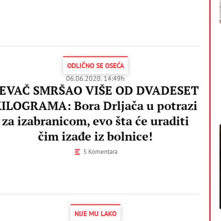
ODLIČNO SE OSEĆA
06.06.2020. 14:49h
EVAČ SMRŠAO VIŠE OD DVADESET
ILOGRAMA: Bora Drljača u potrazi
za izabranicom, evo šta će uraditi
čim izađe iz bolnice!
5 Komentara
NIJE MU LAKO