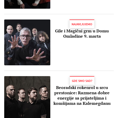
NAJAVLJUJEMO
Gile i Magični grm u Domu
Omladine 9. marta
GDE SMO SAD?
Beoradski rokenrol u srcu
prestonice: Razmena dobre
energije sa prijateljima i
komšijama na Kalemegdanu