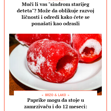
Muči li vas "sindrom starijeg
deteta"? Može da oblikuje razvoj
ličnosti i odredi kako ćete se
ponašati kao odrasli
BRZO & LAKO
Paprike mogu da stoje u
zamrzivaču i do 12 meseci: