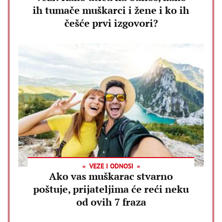
ih tumače muškarci i žene i ko ih
češće prvi izgovori?
VEZE I ODNOSI
Ako vas muškarac stvarno
poštuje, prijateljima će reći neku
od ovih 7 fraza