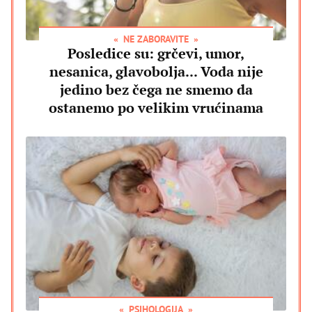
NE ZABORAVITE
Posledice su: grčevi, umor,
nesanica, glavobolja... Voda nije
jedino bez čega ne smemo da
ostanemo po velikim vrućinama
PSIHOLOGIJA