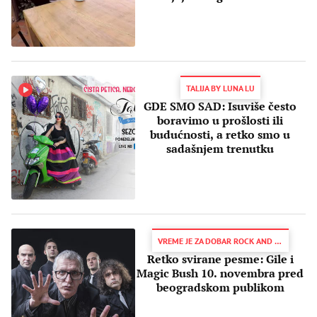
kom se nala
TALIJA BY LUNA LU
GDE SMO SAD: Isuviše često
boravimo u prošlosti ili
budućnosti, a retko smo u
sadašnjem trenutku
VREME JE ZA DOBAR ROCK AND ROLL
Retko svirane pesme: Gile i
Magic Bush 10. novembra pred
beogradskom publikom