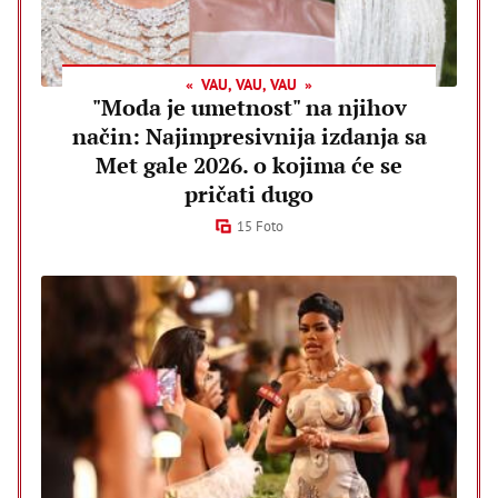
VAU, VAU, VAU
"Moda je umetnost" na njihov
način: Najimpresivnija izdanja sa
Met gale 2026. o kojima će se
pričati dugo
15 Foto