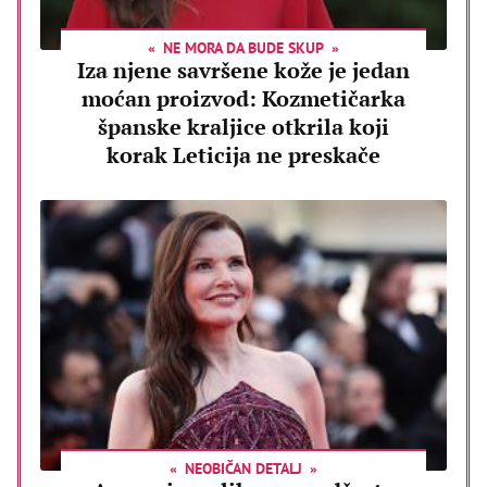
NE MORA DA BUDE SKUP
Iza njene savršene kože je jedan
moćan proizvod: Kozmetičarka
španske kraljice otkrila koji
korak Leticija ne preskače
NEOBIČAN DETALJ