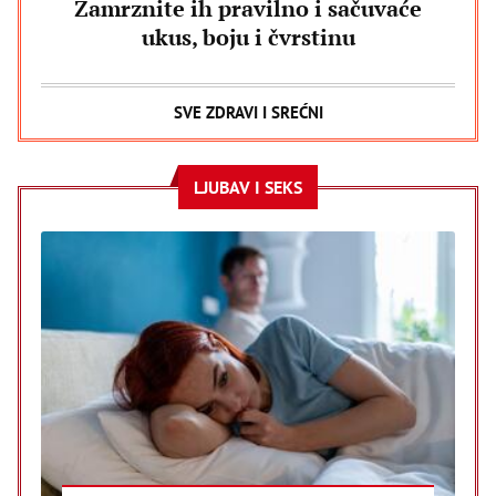
Zamrznite ih pravilno i sačuvaće
ukus, boju i čvrstinu
SVE ZDRAVI I SREĆNI
LJUBAV I SEKS