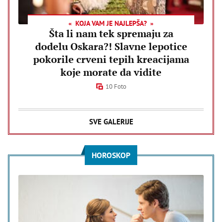
KOJA VAM JE NAJLEPŠA?
Šta li nam tek spremaju za
dodelu Oskara?! Slavne lepotice
pokorile crveni tepih kreacijama
koje morate da vidite
10 Foto
SVE GALERIJE
HOROSKOP