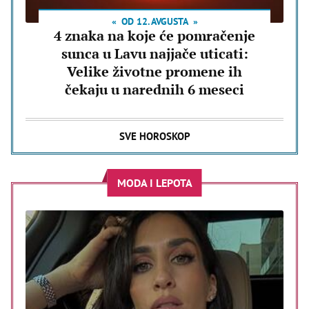
OD 12. AVGUSTA
4 znaka na koje će pomračenje
sunca u Lavu najjače uticati:
Velike životne promene ih
čekaju u narednih 6 meseci
SVE HOROSKOP
MODA I LEPOTA