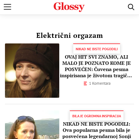
POZNATI
MODA I LEPOTA
ZDRAVI I SREĆNI
LJUBAV 
Električni orgazam
NIKAD NE BISTE POGODILI
OVAJ HIT SVI ZNAMO, ALI
MALO JE POZNATO KOME JE
POSVEĆEN: Čuvena pesma
inspirisana je životom tragično
preminule glumice
1 Komentara
BILA JE OGROMNA INSPIRACIJA
NIKAD NE BISTE POGODILI:
Ova popularna pesma bila je
posvećena legendarnoj Sonji