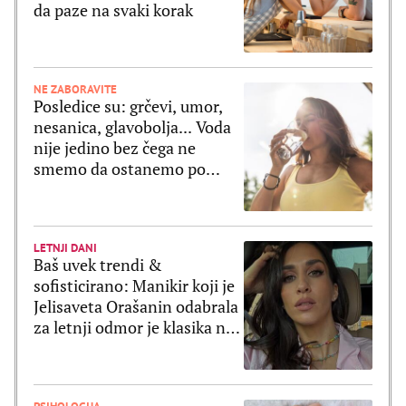
da paze na svaki korak
NE ZABORAVITE
Posledice su: grčevi, umor,
nesanica, glavobolja... Voda
nije jedino bez čega ne
smemo da ostanemo po
velikim vrućinama
LETNJI DANI
Baš uvek trendi &
sofisticirano: Manikir koji je
Jelisaveta Orašanin odabrala
za letnji odmor je klasika na
delu