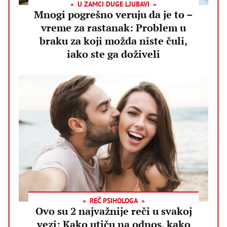
U ZAMCI DUGE LJUBAVI
Mnogi pogrešno veruju da je to –
vreme za rastanak: Problem u
braku za koji možda niste čuli,
iako ste ga doživeli
REČ PSIHOLOGA
Ovo su 2 najvažnije reči u svakoj
vezi: Kako utiču na odnos, kako