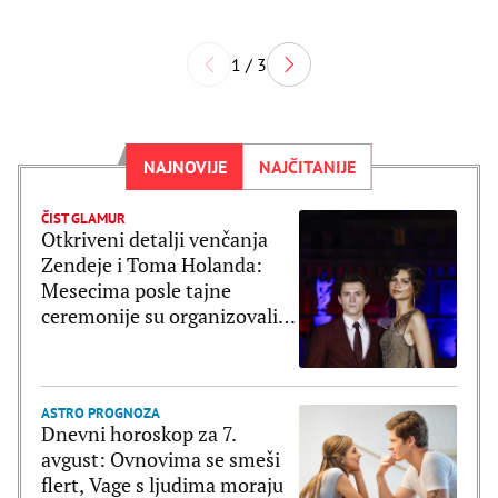
1 / 3
NAJNOVIJE
NAJČITANIJE
ČIST GLAMUR
Otkriveni detalji venčanja
Zendeje i Toma Holanda:
Mesecima posle tajne
ceremonije su organizovali
bajkovito slavlje
ASTRO PROGNOZA
Dnevni horoskop za 7.
avgust: Ovnovima se smeši
flert, Vage s ljudima moraju