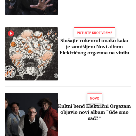
PUTUJTE KROZ VREME
Slušajte rokenrol onako kako
je zamišljen: Novi album
Električnog orgazma na vinilu
NOVO
Kultni bend Električni Orgazam
objavio novi album “Gde smo
sad?”