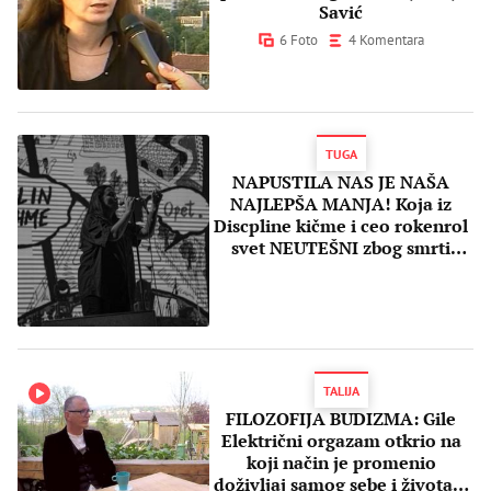
Savić
6 Foto
4 Komentara
TUGA
NAPUSTILA NAS JE NAŠA
NAJLEPŠA MANJA! Koja iz
Discpline kičme i ceo rokenrol
svet NEUTEŠNI zbog smrti
predivne pevačice (FOTO)
TALIJA
FILOZOFIJA BUDIZMA: Gile
Električni orgazam otkrio na
koji način je promenio
doživljaj samog sebe i života u