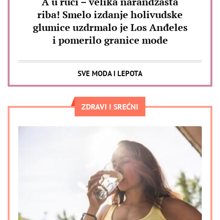
A u ruci – velika narandžasta
riba! Smelo izdanje holivudske
glumice uzdrmalo je Los Anđeles
i pomerilo granice mode
SVE MODA I LEPOTA
ZDRAVI I SREĆNI