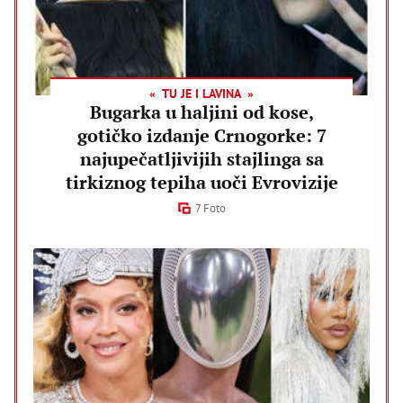
TU JE I LAVINA
Bugarka u haljini od kose,
gotičko izdanje Crnogorke: 7
najupečatljivijih stajlinga sa
tirkiznog tepiha uoči Evrovizije
7 Foto