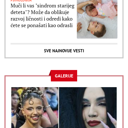
PSIHOLOGIJA
Muči li vas "sindrom starijeg
deteta"? Može da oblikuje
razvoj ličnosti i odredi kako
ćete se ponašati kao odrasli
SVE NAJNOVIJE VESTI
GALERIJE