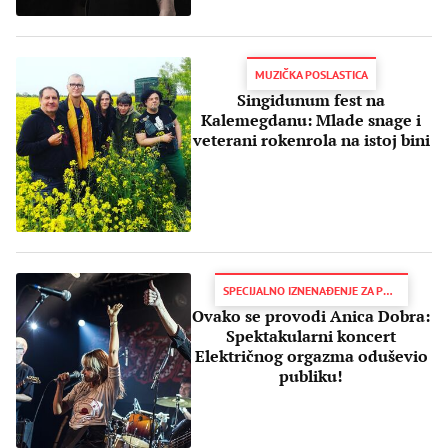
MUZIČKA POSLASTICA
Singidunum fest na
Kalemegdanu: Mlade snage i
veterani rokenrola na istoj bini
SPECIJALNO IZNENAĐENJE ZA PUBLIKU
Ovako se provodi Anica Dobra:
Spektakularni koncert
Električnog orgazma oduševio
publiku!