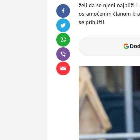
želi da se njeni najbliži
osramoćenim članom kralj
se približi!
Dod