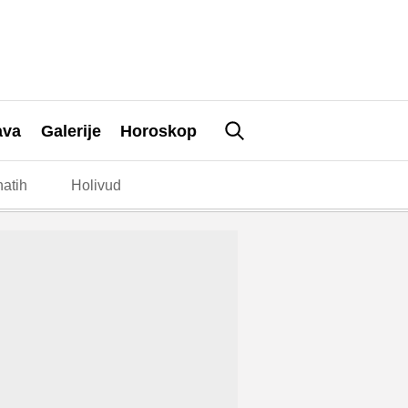
ava
Galerije
Horoskop
atih
Holivud