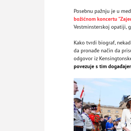
Posebnu pažnju je u med
božićnom koncertu "Zaje
Vestminsterskoj opatiji, 
Kako tvrdi biograf, neka
da pronađe način da prisu
odgovor iz Kensingtonsk
povezuje s tim događaje