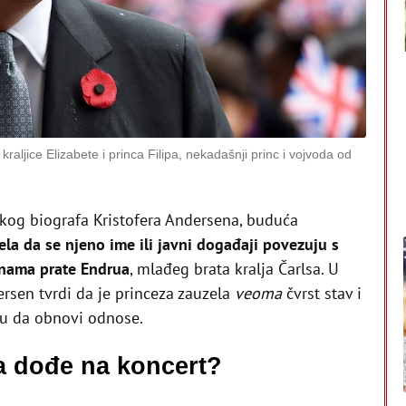
raljice Elizabete i princa Filipa, nekadašnji princ i vojvoda od
kog biografa Kristofera Andersena, buduća
lela da se njeno ime ili javni događaji povezuju s
nama prate Endrua
, mlađeg brata kralja Čarlsa. U
ersen tvrdi da je princeza zauzela
veoma
čvrst stav i
ru da obnovi odnose.
a dođe na koncert?