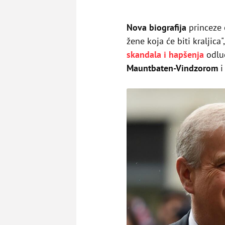
Nova biografija
princeze 
žene koja će biti kraljica
skandala i hapšenja
odlu
Mauntbaten-Vindzorom
i