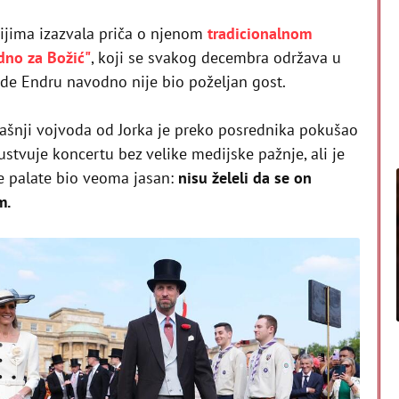
ijima izazvala priča o njenom
tradicionalnom
dno za Božić"
, koji se svakog decembra održava u
gde Endru navodno nije bio poželjan gost.
dašnji vojvoda od Jorka je preko posrednika pokušao
stvuje koncertu bez velike medijske pažnje, ali je
e palate bio veoma jasan:
nisu želeli da se on
m.