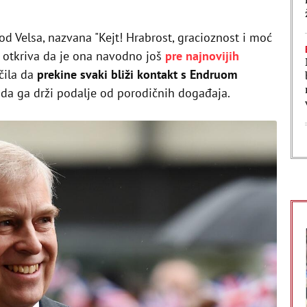
od Velsa, nazvana "Kejt! Hrabrost, gracioznost i moć
", otkriva da je ona navodno još
pre najnovijih
čila da
prekine svaki bliži kontakt s Endruom
 da ga drži podalje od porodičnih događaja.