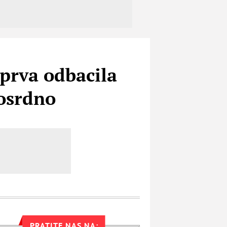
 prva odbacila
losrdno
PRATITE NAS NA: