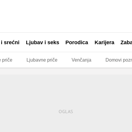
 i srećni
Ljubav i seks
Porodica
Karijera
Zab
 priče
Ljubavne priče
Venčanja
Domovi pozn