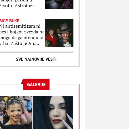
životu: Astrolozi
znaju šta da radimo
da izvučemo samo
BIĆE BUKE
dobro
Ni antisemitizam ni
bes i bojkot zvezda ne
mogu da ga oteraju iz
vrha: Zašto je Ana
Vintur "opsednuta"
Galijanom?
SVE NAJNOVIJE VESTI
GALERIJE