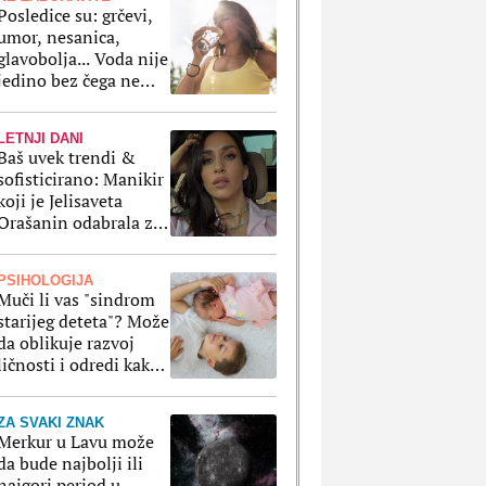
Posledice su: grčevi,
umor, nesanica,
glavobolja... Voda nije
jedino bez čega ne
smemo da ostanemo
po velikim vrućinama
LETNJI DANI
Baš uvek trendi &
sofisticirano: Manikir
koji je Jelisaveta
Orašanin odabrala za
letnji odmor je
klasika na delu
PSIHOLOGIJA
Muči li vas "sindrom
starijeg deteta"? Može
da oblikuje razvoj
ličnosti i odredi kako
ćete se ponašati kao
odrasli
ZA SVAKI ZNAK
Merkur u Lavu može
da bude najbolji ili
najgori period u