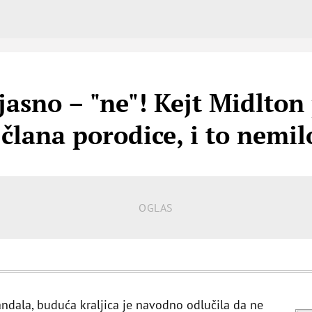
 jasno – "ne"! Kejt Midlton
člana porodice, i to nemi
ndala, buduća kraljica je navodno odlučila da ne