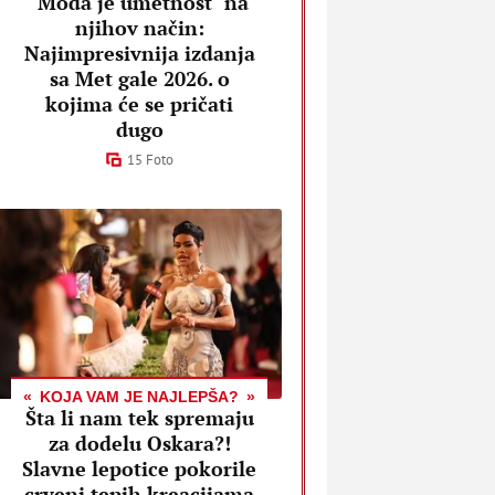
"Moda je umetnost" na
njihov način:
Najimpresivnija izdanja
sa Met gale 2026. o
kojima će se pričati
dugo
15 Foto
KOJA VAM JE NAJLEPŠA?
Šta li nam tek spremaju
za dodelu Oskara?!
Slavne lepotice pokorile
crveni tepih kreacijama