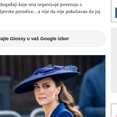
 i događaji koje ona organizuje povezuju s
evske porodice... a nije da nije pokušavao da joj
ajte Glossy u vaš Google izbor