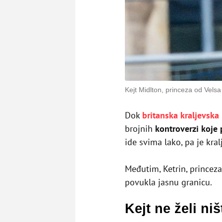
Kejt Midlton, princeza od Velsa
Dok
britanska kraljevska
brojnih
kontroverzi koje
ide svima lako, pa je kralj
Međutim, Ketrin, princez
povukla jasnu granicu.
Kejt ne želi n