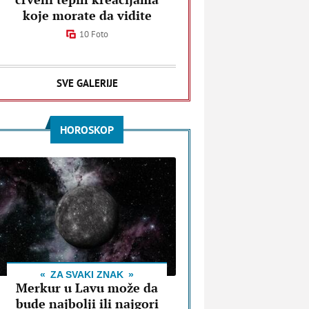
koje morate da vidite
10 Foto
SVE GALERIJE
HOROSKOP
ZA SVAKI ZNAK
Merkur u Lavu može da
bude najbolji ili najgori