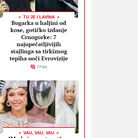
TU JE I LAVINA
Bugarka u haljini od
kose, gotičko izdanje
Crnogorke: 7
najupečatljivijih
stajlinga sa tirkiznog
tepiha uoči Evrovizije
7 Foto
VAU, VAU, VAU