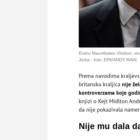
Endru Mauntbaten Vindzor, sin k
Jorka
foto: EPA/ANDY RAIN
Prema navodima kraljevs
britanska kraljica
nije že
kontroverzama koje godi
knjizi o Kejt Midlton And
da nije pokazivala name
Nije mu dala d