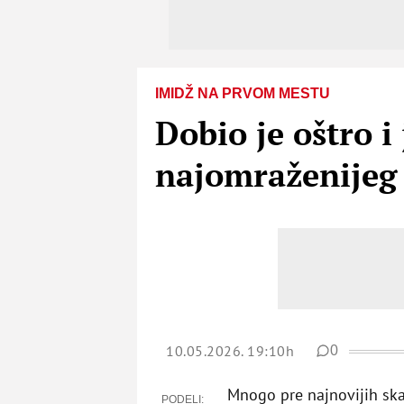
IMIDŽ NA PRVOM MESTU
Dobio je oštro i
najomraženijeg 
10.05.2026. 19:10h
0
Mnogo pre najnovijih ska
PODELI: