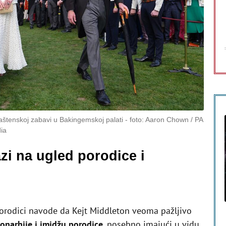
 baštenskoj zabavi u Bakingemskoj palati
foto: Aaron Chown / PA
ia
zi na ugled porodice i
 porodici navode da Kejt Middleton veoma pažljivo
narhije i imidžu porodice
, posebno imajući u vidu