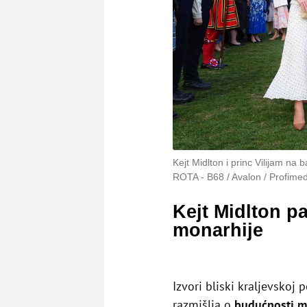
Kejt Midlton i princ Vilijam na
ROTA - B68 / Avalon / Profimed
Kejt Midlton pa
monarhije
Izvori bliski kraljevskoj
razmišlja o
budućnosti mo