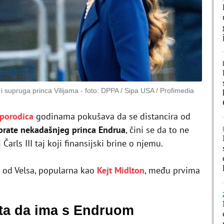
 i supruga princa Vilijama
foto: DPPA / Sipa USA / Profimedia
 porodica
godinama pokušava da se distancira od
 prate nekadašnjeg princa Endrua
, čini se da to ne
 Čarls III taj koji finansijski brine o njemu.
a od Velsa, popularna kao
Kejt Midlton
, među prvima
išta da ima s Endruom