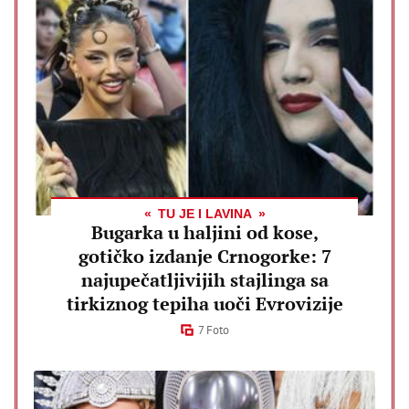
TU JE I LAVINA
Bugarka u haljini od kose,
gotičko izdanje Crnogorke: 7
najupečatljivijih stajlinga sa
tirkiznog tepiha uoči Evrovizije
7 Foto