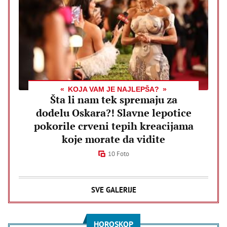
KOJA VAM JE NAJLEPŠA?
Šta li nam tek spremaju za
dodelu Oskara?! Slavne lepotice
pokorile crveni tepih kreacijama
koje morate da vidite
10 Foto
SVE GALERIJE
HOROSKOP