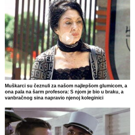
Muškarci su čeznuli za našom najlepšom glumicom, a
ona pala na šarm profesora: S njom je bio u braku, a
vanbračnog sina napravio njenoj koleginici