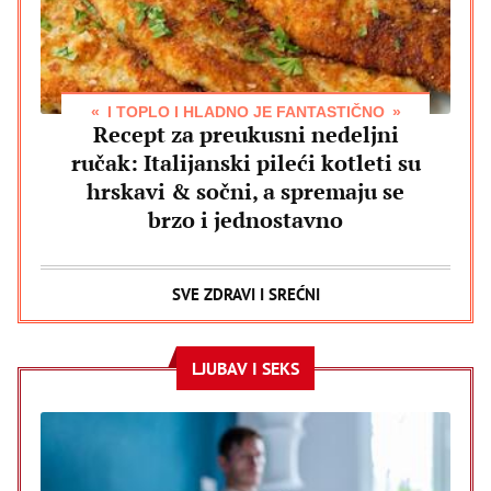
I TOPLO I HLADNO JE FANTASTIČNO
Recept za preukusni nedeljni
ručak: Italijanski pileći kotleti su
hrskavi & sočni, a spremaju se
brzo i jednostavno
SVE ZDRAVI I SREĆNI
LJUBAV I SEKS