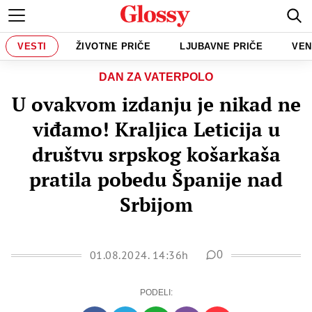
VESTI
ŽIVOTNE PRIČE
LJUBAVNE PRIČE
VEN
DAN ZA VATERPOLO
U ovakvom izdanju je nikad ne
viđamo! Kraljica Leticija u
društvu srpskog košarkaša
pratila pobedu Španije nad
Srbijom
01.08.2024. 14:36h
0
PODELI: