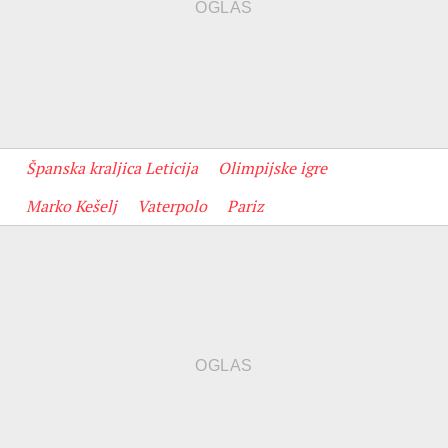
Španska kraljica Leticija
Olimpijske igre
Marko Kešelj
Vaterpolo
Pariz