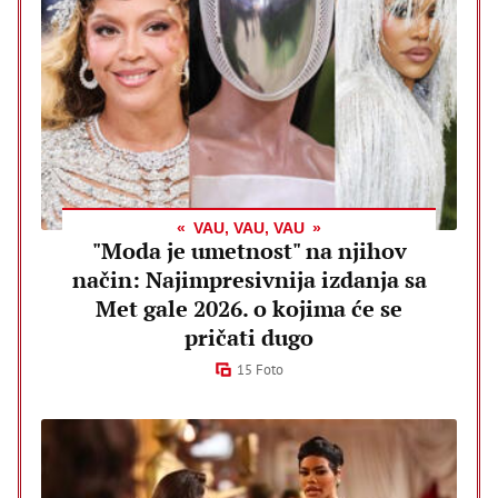
VAU, VAU, VAU
"Moda je umetnost" na njihov
način: Najimpresivnija izdanja sa
Met gale 2026. o kojima će se
pričati dugo
15 Foto