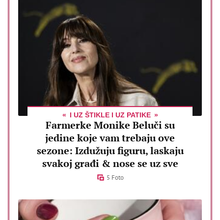
I UZ ŠTIKLE I UZ PATIKE
Farmerke Monike Beluči su
jedine koje vam trebaju ove
sezone: Izdužuju figuru, laskaju
svakoj građi & nose se uz sve
5 Foto