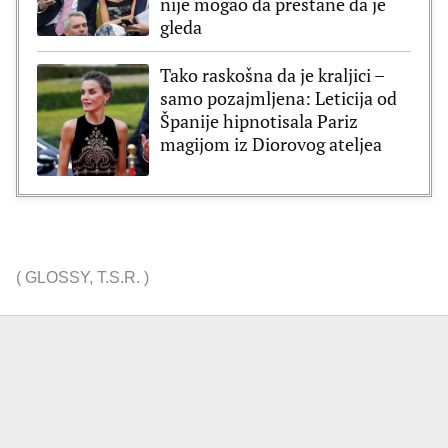
nije mogao da prestane da je
gleda
Tako raskošna da je kraljici –
samo pozajmljena: Leticija od
Španije hipnotisala Pariz
magijom iz Diorovog ateljea
(
GLOSSY
,
T.S.R.
)