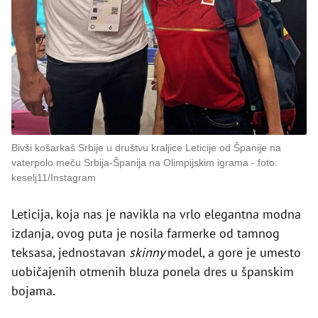
Bivši košarkaš Srbije u društvu kraljice Leticije od Španije na
vaterpolo meču Srbija-Španija na Olimpijskim igrama
foto:
keselj11/Instagram
Leticija, koja nas je navikla na vrlo elegantna modna
izdanja, ovog puta je nosila farmerke od tamnog
teksasa, jednostavan
skinny
model, a gore je umesto
uobičajenih otmenih bluza ponela dres u španskim
bojama.