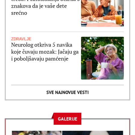
znakova da je vaše dete
srećno
ZDRAVLJE
Neurolog otkriva 5 navika
koje čuvaju mozak: Jačaju ga
i poboljšavaju pamćenje
SVE NAJNOVIJE VESTI
GALERIJE