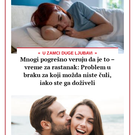
U ZAMCI DUGE LJUBAVI
Mnogi pogrešno veruju da je to –
vreme za rastanak: Problem u
braku za koji možda niste čuli,
iako ste ga doživeli