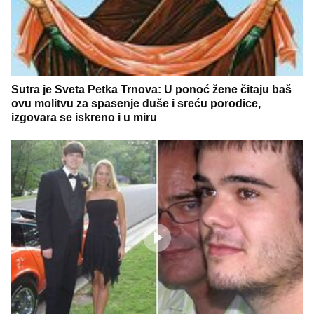
Sutra je Sveta Petka Trnova: U ponoć žene čitaju baš
ovu molitvu za spasenje duše i sreću porodice,
izgovara se iskreno i u miru