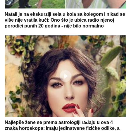
Natali je na ekskurziji sela u kola sa kolegom i nikad se
više nije vratila kući: Ono što je ubica radio njenoj
porodici punih 20 godina - nije bilo normalno
Najlepše žene se prema astrologiji rađaju u ova 4
znaka horoskopa: Imaju jedinstvene fizičke odlike, a