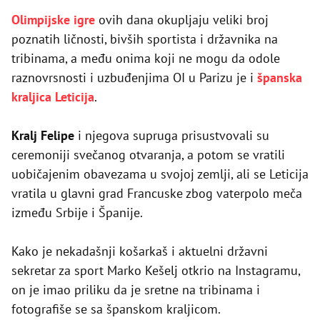
Olimpijske igre
ovih dana okupljaju veliki broj
poznatih ličnosti, bivših sportista i državnika na
tribinama, a među onima koji ne mogu da odole
raznovrsnosti i uzbuđenjima OI u Parizu je i
španska
kraljica Leticija
.
Kralj Felipe
i njegova supruga prisustvovali su
ceremoniji svečanog otvaranja, a potom se vratili
uobičajenim obavezama u svojoj zemlji, ali se Leticija
vratila u glavni grad Francuske zbog vaterpolo meča
između Srbije i Španije.
Kako je nekadašnji košarkaš i aktuelni državni
sekretar za sport Marko Kešelj otkrio na Instagramu,
on je imao priliku da je sretne na tribinama i
fotografiše se sa španskom kraljicom.