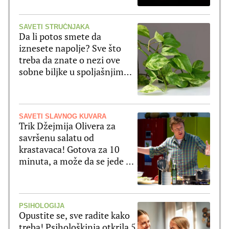
SAVETI STRUČNJAKA
Da li potos smete da
iznesete napolje? Sve što
treba da znate o nezi ove
sobne biljke u spoljašnjim
uslovima
SAVETI SLAVNOG KUVARA
Trik Džejmija Olivera za
savršenu salatu od
krastavaca! Gotova za 10
minuta, a može da se jede uz
ribu ili meso
PSIHOLOGIJA
Opustite se, sve radite kako
treba! Psihološkinja otkrila 5