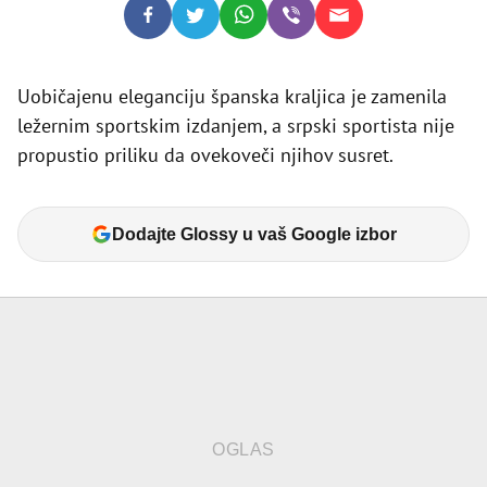
Uobičajenu eleganciju španska kraljica je zamenila
ležernim sportskim izdanjem, a srpski sportista nije
propustio priliku da ovekoveči njihov susret.
Dodajte Glossy u vaš Google izbor