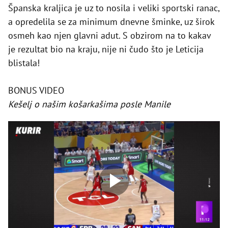
Španska kraljica je uz to nosila i veliki sportski ranac,
a opredelila se za minimum dnevne šminke, uz širok
osmeh kao njen glavni adut. S obzirom na to kakav
je rezultat bio na kraju, nije ni čudo što je Leticija
blistala!
BONUS VIDEO
Kešelj o našim košarkašima posle Manile