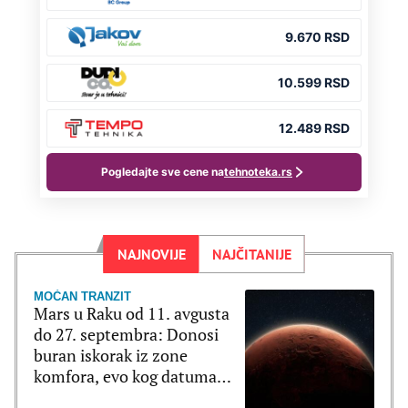
NAJNOVIJE
NAJČITANIJE
MOĆAN TRANZIT
Mars u Raku od 11. avgusta
do 27. septembra: Donosi
buran iskorak iz zone
komfora, evo kog datuma
treba biti na oprezu