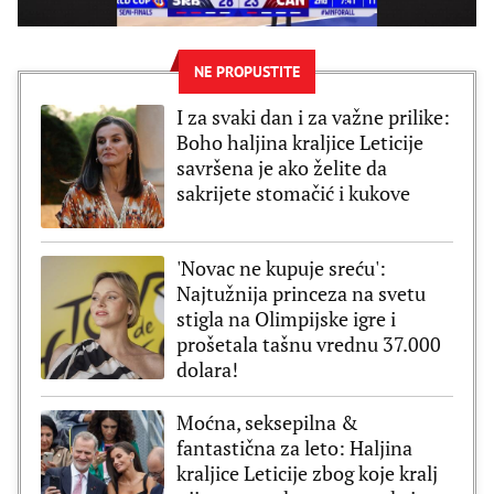
NE PROPUSTITE
I za svaki dan i za važne prilike:
Boho haljina kraljice Leticije
savršena je ako želite da
sakrijete stomačić i kukove
'Novac ne kupuje sreću':
Najtužnija princeza na svetu
stigla na Olimpijske igre i
prošetala tašnu vrednu 37.000
dolara!
Moćna, seksepilna &
fantastična za leto: Haljina
kraljice Leticije zbog koje kralj