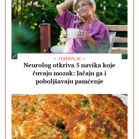
ZDRAVLJE
Neurolog otkriva 5 navika koje
čuvaju mozak: Jačaju ga i
poboljšavaju pamćenje