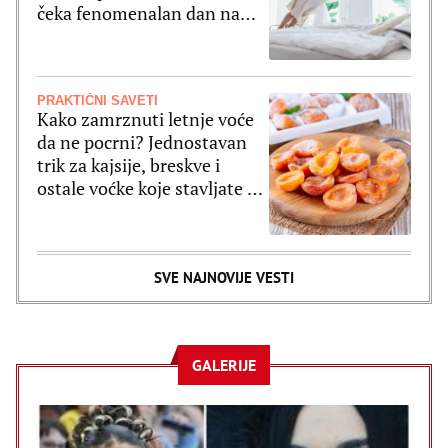
čeka fenomenalan dan na
svim poljima
PRAKTIČNI SAVETI
Kako zamrznuti letnje voće
da ne pocrni? Jednostavan
trik za kajsije, breskve i
ostale voćke koje stavljate u
zamrzivač
SVE NAJNOVIJE VESTI
GALERIJE