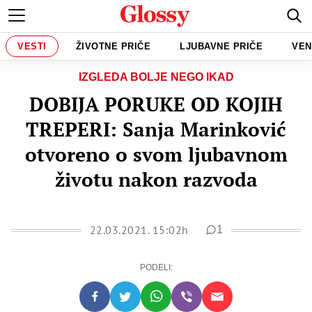
VESTI
ŽIVOTNE PRIČE
LJUBAVNE PRIČE
VEN
IZGLEDA BOLJE NEGO IKAD
DOBIJA PORUKE OD KOJIH
TREPERI: Sanja Marinković
otvoreno o svom ljubavnom
životu nakon razvoda
22.03.2021. 15:02h
1
PODELI: