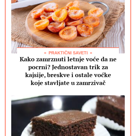
PRAKTIČNI SAVETI
Kako zamrznuti letnje voće da ne
pocrni? Jednostavan trik za
kajsije, breskve i ostale voćke
koje stavljate u zamrzivač