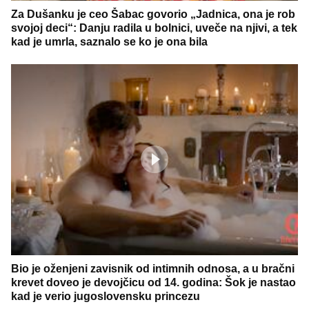
Za Dušanku je ceo Šabac govorio „Jadnica, ona je rob
svojoj deci“: Danju radila u bolnici, uveče na njivi, a tek
kad je umrla, saznalo se ko je ona bila
Bio je oženjeni zavisnik od intimnih odnosa, a u bračni
krevet doveo je devojčicu od 14. godina: Šok je nastao
kad je verio jugoslovensku princezu