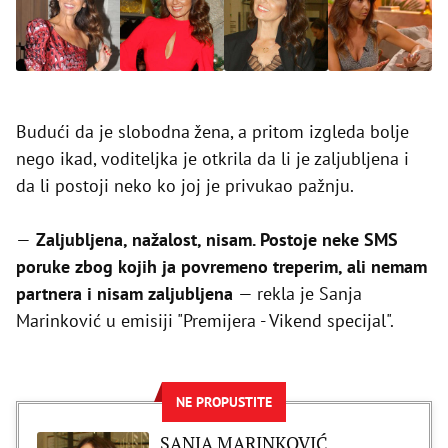
Budući da je slobodna žena, a pritom izgleda bolje
nego ikad, voditeljka je otkrila da li je zaljubljena i
da li postoji neko ko joj je privukao pažnju.
—
Zaljubljena, nažalost, nisam. Postoje neke SMS
poruke zbog kojih ja povremeno treperim, ali nemam
partnera i nisam zaljubljena
— rekla je Sanja
Marinković u emisiji "Premijera - Vikend specijal".
NE PROPUSTITE
SANJA MARINKOVIĆ