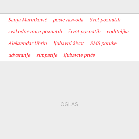
Sanja Marinković
posle razvoda
Svet poznatih
svakodnevnica poznatih
život poznatih
voditeljka
Aleksandar Uhrin
ljubavni život
SMS poruke
udvaranje
simpatije
ljubavne priče