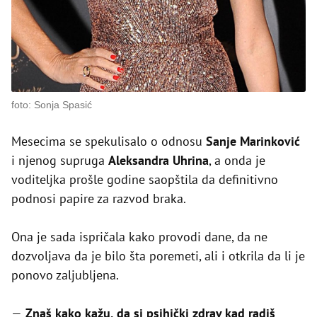
foto: Sonja Spasić
Mesecima se spekulisalo o odnosu
Sanje Marinković
i njenog supruga
Aleksandra Uhrina
, a onda je
voditeljka prošle godine saopštila da definitivno
podnosi papire za razvod braka.
Ona je sada ispričala kako provodi dane, da ne
dozvoljava da je bilo šta poremeti, ali i otkrila da li je
ponovo zaljubljena.
—
Znaš kako kažu, da si psihički zdrav kad radiš