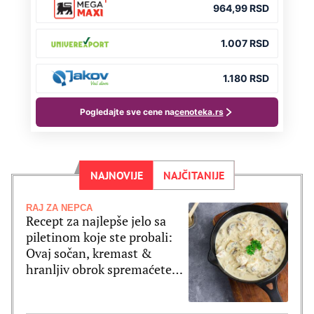
NAJNOVIJE
NAJČITANIJE
RAJ ZA NEPCA
Recept za najlepše jelo sa
piletinom koje ste probali:
Ovaj sočan, kremast &
hranljiv obrok spremaćete
jednom nedeljno