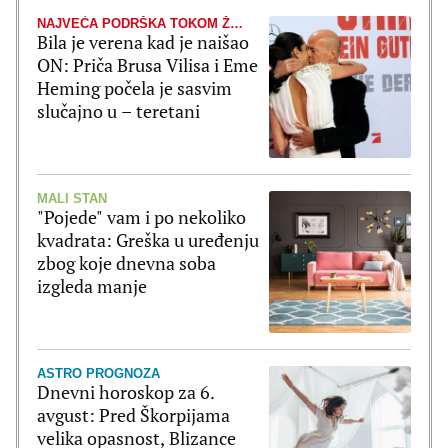
NAJVEĆA PODRŠKA TOKOM ŽIVOTNE BORBE
Bila je verena kad je naišao
ON: Priča Brusa Vilisa i Eme
Heming počela je sasvim
slučajno u – teretani
MALI STAN
"Pojede" vam i po nekoliko
kvadrata: Greška u uređenju
zbog koje dnevna soba
izgleda manje
ASTRO PROGNOZA
Dnevni horoskop za 6.
avgust: Pred Škorpijama
velika opasnost, Blizance