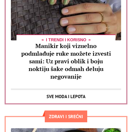
I TRENDI I KORISNO
Manikir koji vizuelno
podmlađuje ruke možete izvesti
sami: Uz pravi oblik i boju
noktiju šake odmah deluju
negovanije
SVE MODA I LEPOTA
ZDRAVI I SREĆNI