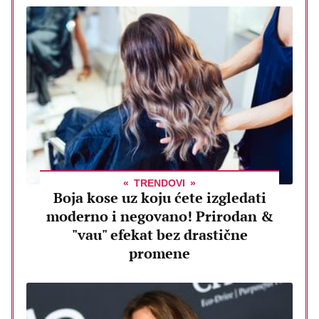
TRENDOVI
Boja kose uz koju ćete izgledati
moderno i negovano! Prirodan &
"vau" efekat bez drastične
promene