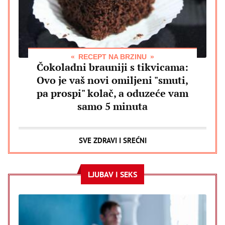
RECEPT NA BRZINU
Čokoladni brauniji s tikvicama:
Ovo je vaš novi omiljeni "smuti,
pa prospi" kolač, a oduzeće vam
samo 5 minuta
SVE ZDRAVI I SREĆNI
LJUBAV I SEKS