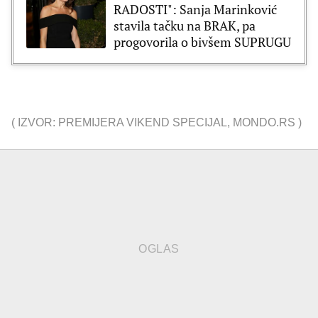
RADOSTI": Sanja Marinković
stavila tačku na BRAK, pa
progovorila o bivšem SUPRUGU
(
IZVOR: PREMIJERA VIKEND SPECIJAL
,
MONDO.RS
)