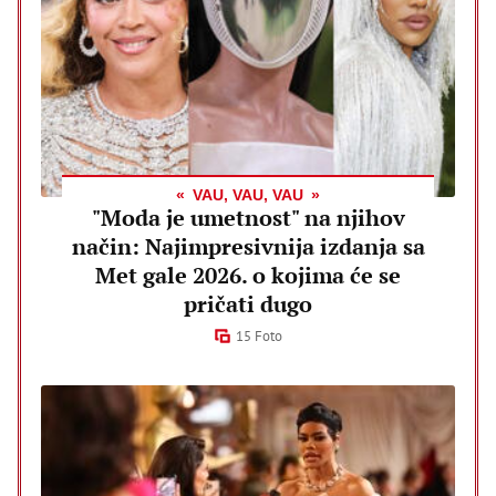
VAU, VAU, VAU
"Moda je umetnost" na njihov
način: Najimpresivnija izdanja sa
Met gale 2026. o kojima će se
pričati dugo
15 Foto