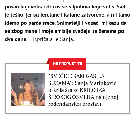
posao koji voliš i družiš se s ljudima koje voliš. Sad
je teško, jer su teretane i kafane zatvorene, a mi tamo
idemo po parče sreće. Snimatelji i vozači mi kažu da
se zbog mene i moje emisije svađaju sa ženama po
dva dana
— ispričala je Sanja.
NE PROPUSTITE
"SVEĆICE SAM GASILA
SUZAMA": Sanja Marinković
otkrila šta se KRILO IZA
ŠIROKOG OSMEHA na njenoj
rođendanskoj proslavi