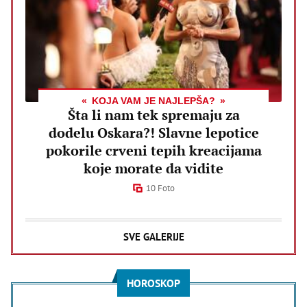
KOJA VAM JE NAJLEPŠA?
Šta li nam tek spremaju za
dodelu Oskara?! Slavne lepotice
pokorile crveni tepih kreacijama
koje morate da vidite
10 Foto
SVE GALERIJE
HOROSKOP