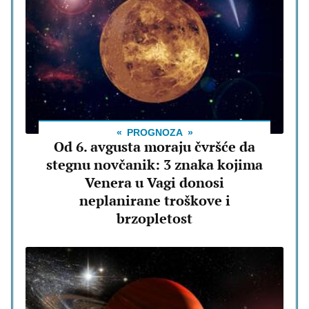
PROGNOZA
Od 6. avgusta moraju čvršće da
stegnu novčanik: 3 znaka kojima
Venera u Vagi donosi
neplanirane troškove i
brzopletost