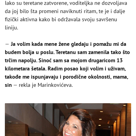
Iako su teretane zatvorene, voditeljka ne dozvoljava
da joj bilo šta promeni naviknuti ritam, te je i dalje
fizički aktivna kako bi održavala svoju savršenu
liniju.
—
Ja volim kada mene žene gledaju i pomažu mi da
budem bolja u poslu. Teretanu sam zamenila tako što
trčim napolju. Sinoć sam sa mojom drugaricom 13
kilometara šetala. Radim posao koji volim i uživam,
takođe me ispunjavaju i porodične okolnosti, mama,
sin
— rekla je Marinkovićeva.