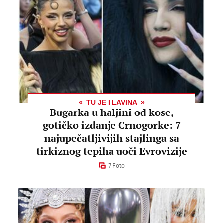
TU JE I LAVINA
Bugarka u haljini od kose,
gotičko izdanje Crnogorke: 7
najupečatljivijih stajlinga sa
tirkiznog tepiha uoči Evrovizije
7 Foto