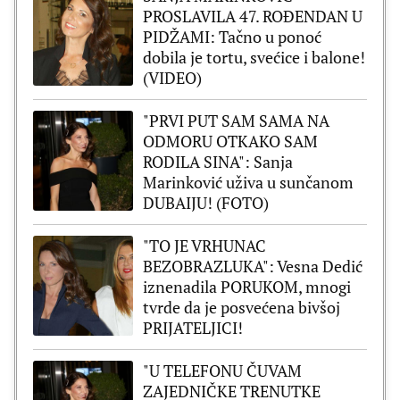
PROSLAVILA 47. ROĐENDAN U
PIDŽAMI: Tačno u ponoć
dobila je tortu, svećice i balone!
(VIDEO)
"PRVI PUT SAM SAMA NA
ODMORU OTKAKO SAM
RODILA SINA": Sanja
Marinković uživa u sunčanom
DUBAIJU! (FOTO)
"TO JE VRHUNAC
BEZOBRAZLUKA": Vesna Dedić
iznenadila PORUKOM, mnogi
tvrde da je posvećena bivšoj
PRIJATELJICI!
"U TELEFONU ČUVAM
ZAJEDNIČKE TRENUTKE