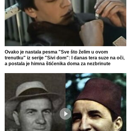
Ovako je nastala pesma "Sve što želim u ovom
trenutku" iz serije "Sivi dom": I danas tera suze na oči,
a postala je himna štićenika doma za nezbrinute