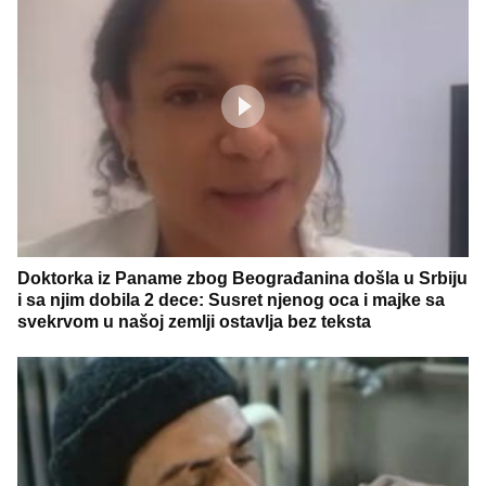
Doktorka iz Paname zbog Beograđanina došla u Srbiju
i sa njim dobila 2 dece: Susret njenog oca i majke sa
svekrvom u našoj zemlji ostavlja bez teksta