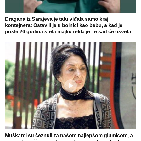
Dragana iz Sarajeva je tatu viđala samo kraj
kontejnera: Ostavili je u bolnici kao bebu, a kad je
posle 26 godina srela majku rekla je - e sad će osveta
Muškarci su čeznuli za našom najlepšom glumicom, a