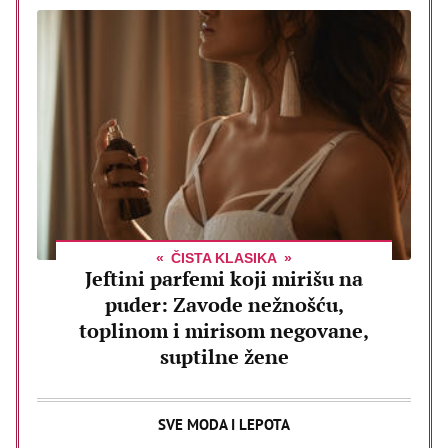
ČISTA KLASIKA
Jeftini parfemi koji mirišu na
puder: Zavode nežnošću,
toplinom i mirisom negovane,
suptilne žene
SVE MODA I LEPOTA