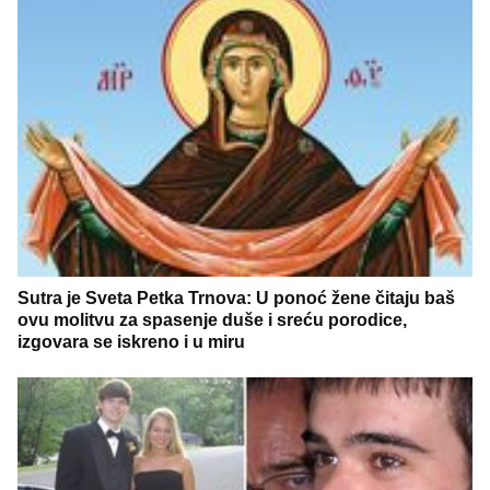
Sutra je Sveta Petka Trnova: U ponoć žene čitaju baš
ovu molitvu za spasenje duše i sreću porodice,
izgovara se iskreno i u miru