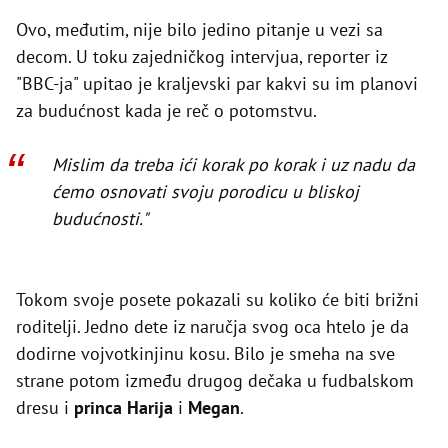
Ovo, međutim, nije bilo jedino pitanje u vezi sa
decom. U toku zajedničkog intervjua, reporter iz
"BBC-ja" upitao je kraljevski par kakvi su im planovi
za budućnost kada je reč o potomstvu.
Mislim da treba ići korak po korak i uz nadu da
ćemo osnovati svoju porodicu u bliskoj
budućnosti."
Tokom svoje posete pokazali su koliko će biti brižni
roditelji. Jedno dete iz naručja svog oca htelo je da
dodirne vojvotkinjinu kosu. Bilo je smeha na sve
strane potom između drugog dečaka u fudbalskom
dresu i
princa Harija
i
Megan
.