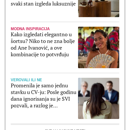
svaki stan izgleda luksuznije
MODNA INSPIRACIJA
Kako izgledati elegantno u
šortsu? Niko to ne zna bolje
od Ane Ivanović, a ove
kombinacije to potvrđuju
VEROVALI ILI NE
Promenila je samo jednu
stavku u CV-ju: Posle godinu
dana ignorisanja su je SVI
pozvali, a razlog je
poražavajući