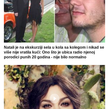
Natali je na ekskurziji sela u kola sa kolegom i nikad se
više nije vratila kući: Ono što je ubica radio njenoj
porodici punih 20 godina - nije bilo normalno