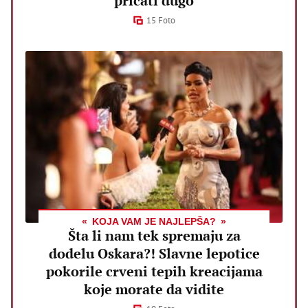
pričati dugo
15 Foto
KOJA VAM JE NAJLEPŠA?
Šta li nam tek spremaju za
dodelu Oskara?! Slavne lepotice
pokorile crveni tepih kreacijama
koje morate da vidite