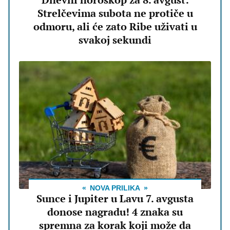
Strelčevima subota ne protiče u
odmoru, ali će zato Ribe uživati u
svakoj sekundi
NOVA PRILIKA
Sunce i Jupiter u Lavu 7. avgusta
donose nagradu! 4 znaka su
spremna za korak koji može da