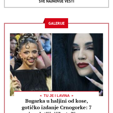
SVE NAJNOVIJE VESTI
GALERIJE
TU JE I LAVINA
Bugarka u haljini od kose,
gotičko izdanje Crnogorke: 7