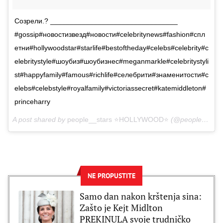
Созрели.? ________________________________
#gossip#новостизвезд#новости#celebritynews#fashion#спл
етни#hollywoodstar#starlife#bestoftheday#celebs#celebrity#c
elebritystyle#шоубиз#шоубизнес#meganmarkle#celebritystyli
st#happyfamily#famous#richlife#селебрити#знаменитости#c
elebs#celebstyle#royalfamily#victoriassecret#katemiddleton#
princeharry
A post shared by
people__stars ⭐️HOLLYWOOD⭐️
(@peoplestarsru) on
NE PROPUSTITE
Samo dan nakon krštenja sina:
Zašto je Kejt Midlton
PREKINULA svoje trudničko