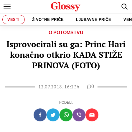
VESTI
ŽIVOTNE PRIČE
LJUBAVNE PRIČE
VEN
O POTOMSTVU
Isprovocirali su ga: Princ Hari
konačno otkrio KADA STIŽE
PRINOVA (FOTO)
12.07.2018. 16:23h
0
PODELI: