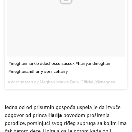
#meghanmarkle #duchessofsussex #harryandmeghan
#meghanandharry #princeharry
A post shared by
Meghan Markle Daily Official
(@meghan_markle1981) on
Jedna od od prisutnih gospođa uspela je da izvuče
odgovor od princa
Harija
povodom proširenja
porodice, pominjući svog riđeg supruga sa kojim ima
čak petoro dece. Upitala ga je potom kada on i