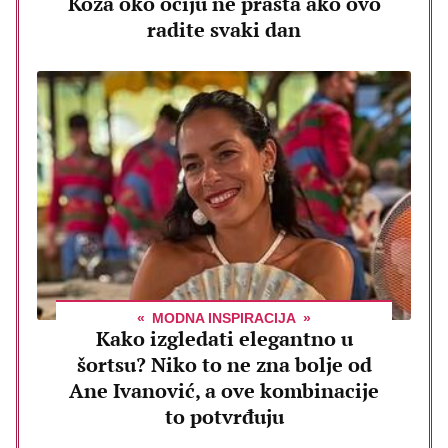
Koža oko očiju ne prašta ako ovo
radite svaki dan
MODNA INSPIRACIJA
Kako izgledati elegantno u
šortsu? Niko to ne zna bolje od
Ane Ivanović, a ove kombinacije
to potvrđuju