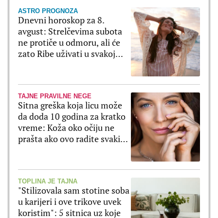
ASTRO PROGNOZA
Dnevni horoskop za 8.
avgust: Strelčevima subota
ne protiče u odmoru, ali će
zato Ribe uživati u svakoj
sekundi
TAJNE PRAVILNE NEGE
Sitna greška koja licu može
da doda 10 godina za kratko
vreme: Koža oko očiju ne
prašta ako ovo radite svaki
dan
TOPLINA JE TAJNA
"Stilizovala sam stotine soba
u karijeri i ove trikove uvek
koristim": 5 sitnica uz koje