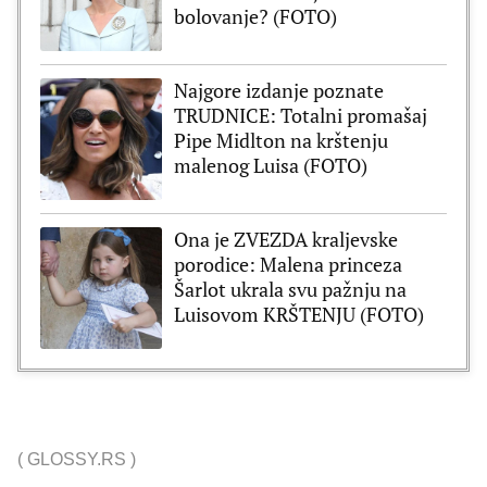
bolovanje? (FOTO)
Najgore izdanje poznate
TRUDNICE: Totalni promašaj
Pipe Midlton na krštenju
malenog Luisa (FOTO)
Ona je ZVEZDA kraljevske
porodice: Malena princeza
Šarlot ukrala svu pažnju na
Luisovom KRŠTENJU (FOTO)
(
GLOSSY.RS
)