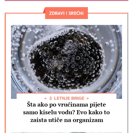
ZDRAVI I SREĆNI
💧 LETNJE BRIGE
Šta ako po vrućinama pijete
samo kiselu vodu? Evo kako to
zaista utiče na organizam