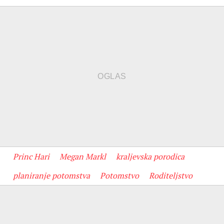
Princ Hari
Megan Markl
kraljevska porodica
planiranje potomstva
Potomstvo
Roditeljstvo