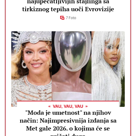
najupečatljivijih stajlinga sa
tirkiznog tepiha uoči Evrovizije
7 Foto
VAU, VAU, VAU
"Moda je umetnost" na njihov
način: Najimpresivnija izdanja sa
Met gale 2026. o kojima će se