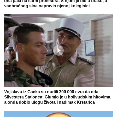
ona pala na šarm profesora: S njom je bio u braku, a
vanbračnog sina napravio njenoj koleginici
Vojislavu iz Gacka su nudili 300.000 evra da oda
Silvestera Stalonea: Glumio je u holivudskim hitovima,
a onda dobio ulogu života i nadimak Krstarica