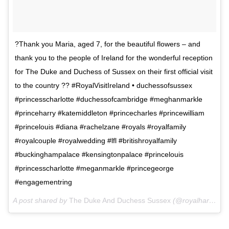
?Thank you Maria, aged 7, for the beautiful flowers – and
thank you to the people of Ireland for the wonderful reception
for The Duke and Duchess of Sussex on their first official visit
to the country ?? #RoyalVisitIreland • duchessofsussex
#princesscharlotte #duchessofcambridge #meghanmarkle
#princeharry #katemiddleton #princecharles #princewilliam
#princelouis #diana #rachelzane #royals #royalfamily
#royalcouple #royalwedding #lfl #britishroyalfamily
#buckinghampalace #kensingtonpalace #princelouis
#princesscharlotte #meganmarkle #princegeorge
#engagementring
A post shared by
The Duke And Duchess Sussex
(@royalharryandmegan) on