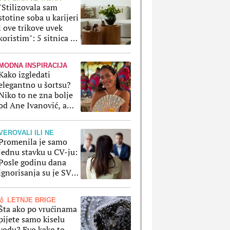
"Stilizovala sam
stotine soba u karijeri
i ove trikove uvek
koristim": 5 sitnica uz
koje svaki stan
izgleda luksuznije
MODNA INSPIRACIJA
Kako izgledati
elegantno u šortsu?
Niko to ne zna bolje
od Ane Ivanović, a
ove kombinacije to
potvrđuju
VEROVALI ILI NE
Promenila je samo
jednu stavku u CV-ju:
Posle godinu dana
ignorisanja su je SVI
pozvali, a razlog je
poražavajući
💧 LETNJE BRIGE
Šta ako po vrućinama
pijete samo kiselu
vodu? Evo kako to