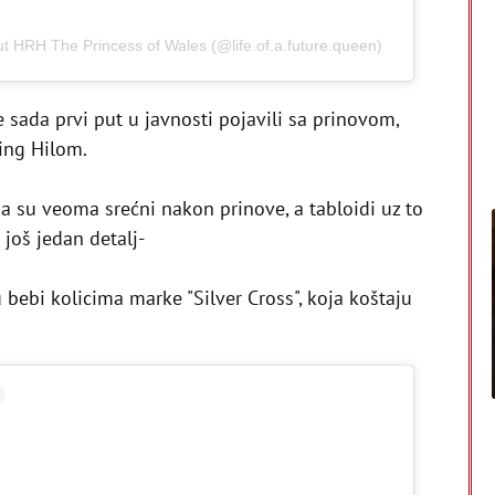
t HRH The Princess of Wales (@life.of.a.future.queen)
e sada prvi put u javnosti pojavili sa prinovom,
ing Hilom.
da su veoma srećni nakon prinove, a tabloidi uz to
još jedan detalj-
u bebi kolicima marke "Silver Cross", koja koštaju