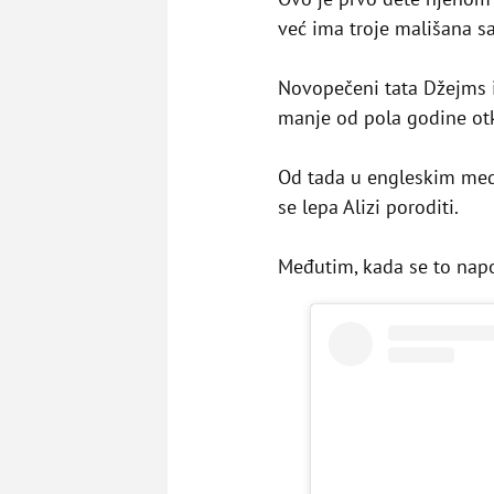
već ima troje mališana
Novopečeni tata Džejms i
manje od pola godine otkr
Od tada u engleskim med
se lepa Alizi poroditi.
Međutim, kada se to napo