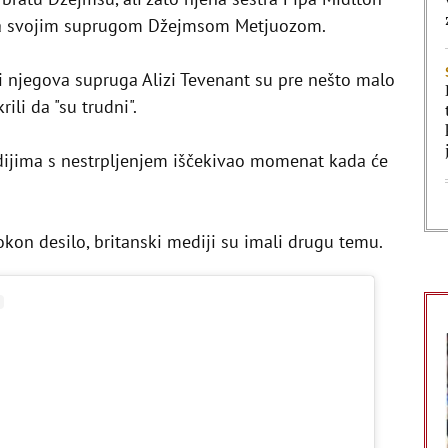
 sa svojim suprugom Džejmsom Metjuozom.
 njegova supruga Alizi Tevenant su pre nešto malo
ili da "su trudni".
ijima s nestrpljenjem iščekivao momenat kada će
kon desilo, britanski mediji su imali drugu temu.