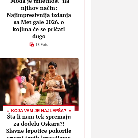
"Moda je umetnost" na
njihov način:
Najimpresivnija izdanja
sa Met gale 2026. o
kojima će se pričati
dugo
15 Foto
KOJA VAM JE NAJLEPŠA?
Šta li nam tek spremaju
za dodelu Oskara?!
Slavne lepotice pokorile
crveni tepih kreacijama