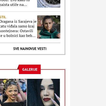
zaista utiče na
organizam
STIL
Dragana iz Sarajeva je
tatu viđala samo kraj
kontejnera: Ostavili
je u bolnici kao bebu,
a kad je posle 26
godina srela majku
SVE NAJNOVIJE VESTI
rekla je - e sad će
osveta
GALERIJE