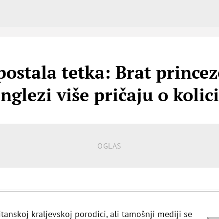
postala tetka: Brat princez
Englezi više pričaju o koli
tanskoj kraljevskoj porodici, ali tamošnji mediji se