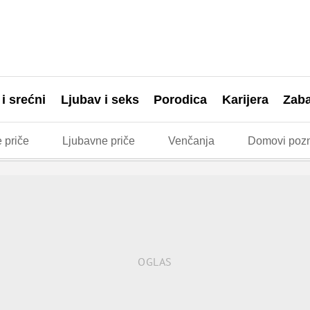
 i srećni
Ljubav i seks
Porodica
Karijera
Zab
 priče
Ljubavne priče
Venčanja
Domovi pozn