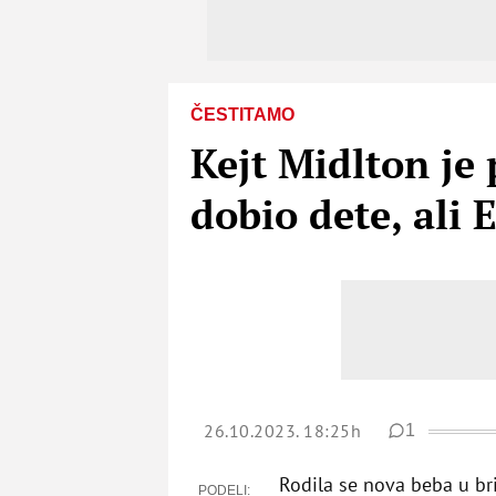
ČESTITAMO
Kejt Midlton je 
dobio dete, ali 
26.10.2023. 18:25h
1
Rodila se nova beba u bri
PODELI: