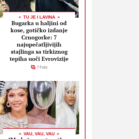
TU JE I LAVINA
Bugarka u haljini od
kose, gotičko izdanje
Crnogorke: 7
najupečatljivijih
stajlinga sa tirkiznog
tepiha uoči Evrovizije
7 Foto
VAU, VAU, VAU