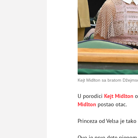
Kejt Midlton sa bratom Džejm
U porodici
Kejt Midlton
o
Midlton
postao otac.
Princeza od Velsa je tako
Ovo je prvo dete njenom 