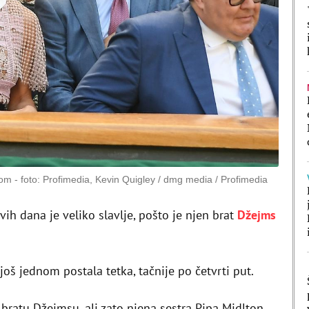
som
foto: Profimedia, Kevin Quigley / dmg media / Profimedia
vih dana je veliko slavlje, pošto je njen brat
Džejms
 još jednom postala tetka, tačnije po četvrti put.
bratu Džejmsu, ali zato njena sestra Pipa Midlton