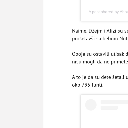
A post shared by Abou
Naime, Džejm i Alizi su s
prošetavši sa bebom Not
Oboje su ostavili utisak 
nisu mogli da ne primete 
A to je da su dete šetali 
oko 795 funti.