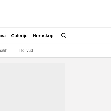
ava
Galerije
Horoskop
atih
Holivud