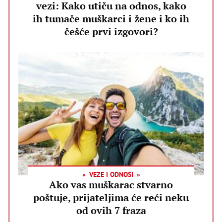
vezi: Kako utiču na odnos, kako
ih tumače muškarci i žene i ko ih
češće prvi izgovori?
VEZE I ODNOSI
Ako vas muškarac stvarno
poštuje, prijateljima će reći neku
od ovih 7 fraza