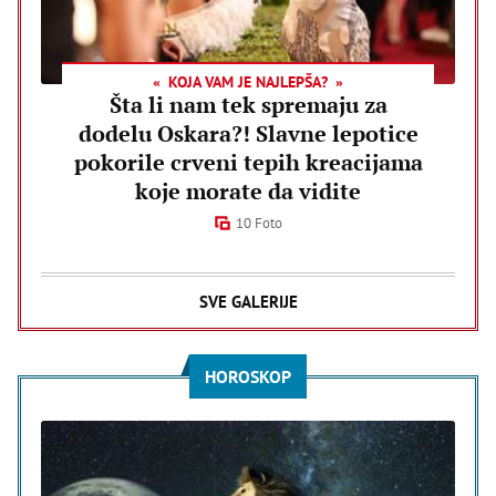
KOJA VAM JE NAJLEPŠA?
Šta li nam tek spremaju za
dodelu Oskara?! Slavne lepotice
pokorile crveni tepih kreacijama
koje morate da vidite
10 Foto
SVE GALERIJE
HOROSKOP