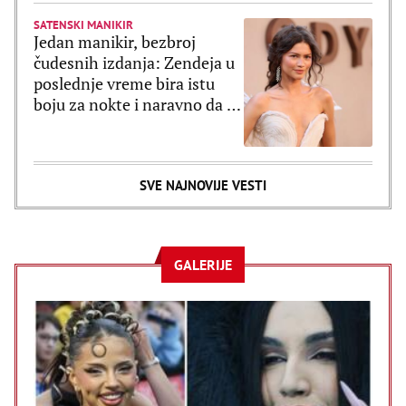
SATENSKI MANIKIR
Jedan manikir, bezbroj
čudesnih izdanja: Zendeja u
poslednje vreme bira istu
boju za nokte i naravno da je
ultratrendi
SVE NAJNOVIJE VESTI
GALERIJE