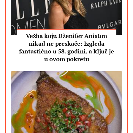
Vežba koju Dženifer Aniston
nikad ne preskače: Izgleda
fantastično u 58. godini, a ključ je
u ovom pokretu