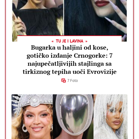
TU JE I LAVINA
Bugarka u haljini od kose,
gotičko izdanje Crnogorke: 7
najupečatljivijih stajlinga sa
tirkiznog tepiha uoči Evrovizije
7 Foto