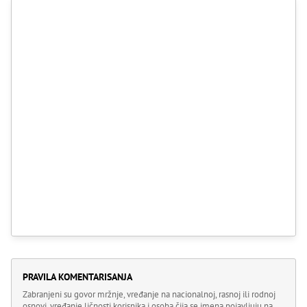
PRAVILA KOMENTARISANJA
Zabranjeni su govor mržnje, vređanje na nacionalnoj, rasnoj ili rodnoj
osnovi, vređanje ličnosti korisnika i osoba čija se imena pojavljuju na