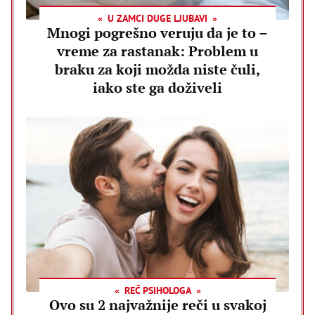
U ZAMCI DUGE LJUBAVI
Mnogi pogrešno veruju da je to –
vreme za rastanak: Problem u
braku za koji možda niste čuli,
iako ste ga doživeli
REČ PSIHOLOGA
Ovo su 2 najvažnije reči u svakoj