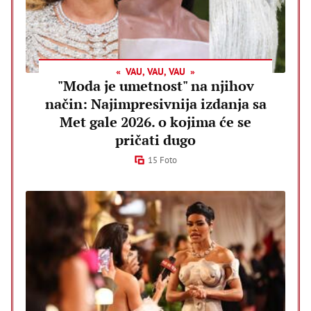
VAU, VAU, VAU
"Moda je umetnost" na njihov
način: Najimpresivnija izdanja sa
Met gale 2026. o kojima će se
pričati dugo
15 Foto