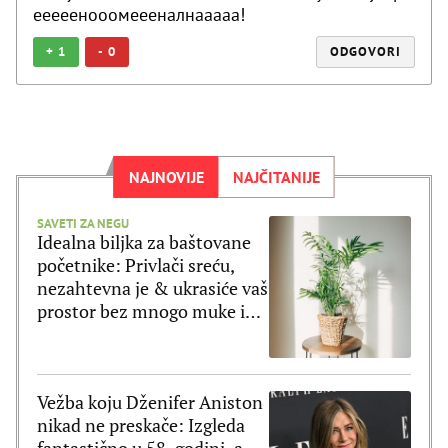
ееееенооомеееналнааааа!
+
1
-
0
ODGOVORI
NAJNOVIJE
NAJČITANIJE
SAVETI ZA NEGU
Idealna biljka za baštovane
početnike: Privlači sreću,
nezahtevna je & ukrasiće vaš
prostor bez mnogo muke i
truda
Vežba koju Dženifer Aniston
nikad ne preskače: Izgleda
fantastično u 58. godini, a