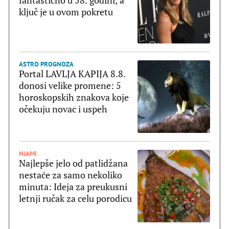
ključ je u ovom pokretu
ASTRO PROGNOZA
Portal LAVLJA KAPIJA 8.8.
donosi velike promene: 5
horoskopskih znakova koje
očekuju novac i uspeh
NJAMI
Najlepše jelo od patlidžana
nestaće za samo nekoliko
minuta: Ideja za preukusni
letnji ručak za celu porodicu