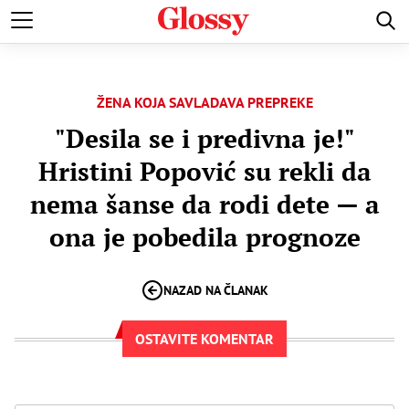
VESTI
ŽIVOTNE PRIČE
LJUBAVNE PRIČE
VENČANJA
ŽENA KOJA SAVLADAVA PREPREKE
"Desila se i predivna je!"
Hristini Popović su rekli da
nema šanse da rodi dete — a
ona je pobedila prognoze
NAZAD NA ČLANAK
OSTAVITE KOMENTAR