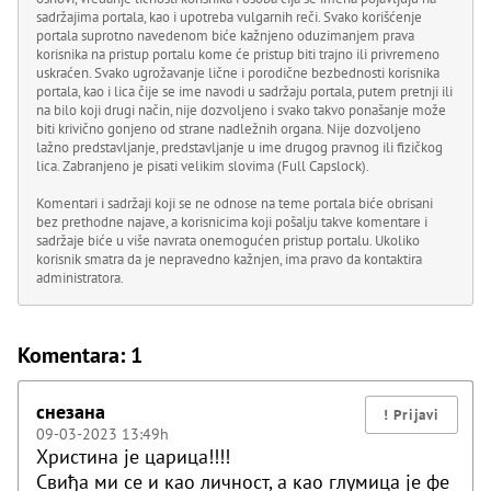
sadržajima portala, kao i upotreba vulgarnih reči. Svako korišćenje
portala suprotno navedenom biće kažnjeno oduzimanjem prava
korisnika na pristup portalu kome će pristup biti trajno ili privremeno
uskraćen. Svako ugrožavanje lične i porodične bezbednosti korisnika
portala, kao i lica čije se ime navodi u sadržaju portala, putem pretnji ili
na bilo koji drugi način, nije dozvoljeno i svako takvo ponašanje može
biti krivično gonjeno od strane nadležnih organa. Nije dozvoljeno
lažno predstavljanje, predstavljanje u ime drugog pravnog ili fizičkog
lica. Zabranjeno je pisati velikim slovima (Full Capslock).
Komentari i sadržaji koji se ne odnose na teme portala biće obrisani
bez prethodne najave, a korisnicima koji pošalju takve komentare i
sadržaje biće u više navrata onemogućen pristup portalu. Ukoliko
korisnik smatra da je nepravedno kažnjen, ima pravo da kontaktira
administratora.
Komentara: 1
снезана
09-03-2023 13:49h
Христина је царица!!!!
Свиђа ми се и као личност, а као глумица је фе