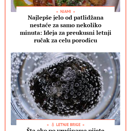
NJAMI
Najlepše jelo od patlidžana
nestaće za samo nekoliko
minuta: Ideja za preukusni letnji
ručak za celu porodicu
💧 LETNJE BRIGE
Šta ako po vrućinama pijete