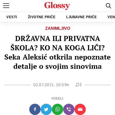
VESTI
ŽIVOTNE PRIČE
LJUBAVNE PRIČE
VEN
ZANIMLJIVO
DRŽAVNA ILI PRIVATNA
ŠKOLA? KO NA KOGA LIČI?
Seka Aleksić otkrila nepoznate
detalje o svojim sinovima
02.07.2021. 10:59h
1
PODELI: