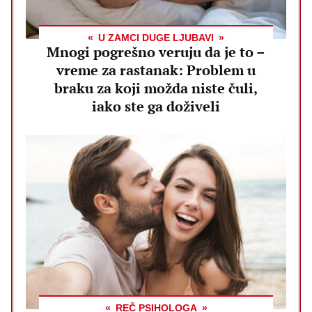
U ZAMCI DUGE LJUBAVI
Mnogi pogrešno veruju da je to –
vreme za rastanak: Problem u
braku za koji možda niste čuli,
iako ste ga doživeli
REČ PSIHOLOGA