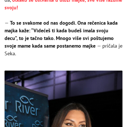
svoju!
—
To se svakome od nas dogodi. Ona rečenica kada
majka kaže: “Videćeš ti kada budeš imala svoju
decu”, to je tačno tako. Mnogo više svi poštujemo
svoje mame kada same postanemo majke
— pričala je
Seka.