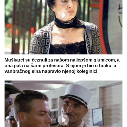
Muškarci su čeznuli za našom najlepšom glumicom, a
ona pala na šarm profesora: S njom je bio u braku, a
vanbračnog sina napravio njenoj koleginici