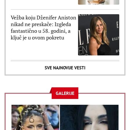
Vežba koju Dženifer Aniston
nikad ne preskače: Izgleda
fantastično u 58. godini, a
ključ je u ovom pokretu
SVE NAJNOVIJE VESTI
GALERIJE