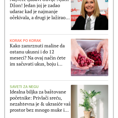
Džon! Jedan joj je zadao
udarac kad je najmanje
očekivala, a drugi je lažirao
svoju smrt
KORAK PO KORAK
Kako zamrznuti maline da
ostanu ukusni i do 12
meseci? Na ovaj način ćete
im sačuvati ukus, boju i
strukturu
SAVETI ZA NEGU
Idealna biljka za baštovane
početnike: Privlači sreću,
nezahtevna je & ukrasiće vaš
prostor bez mnogo muke i
truda