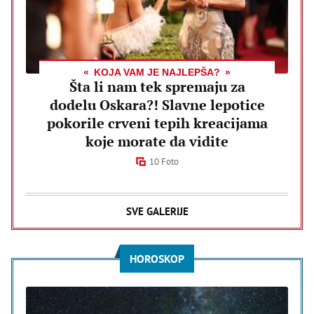
KOJA VAM JE NAJLEPŠA?
Šta li nam tek spremaju za
dodelu Oskara?! Slavne lepotice
pokorile crveni tepih kreacijama
koje morate da vidite
10 Foto
SVE GALERIJE
HOROSKOP