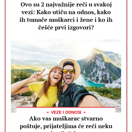
Ovo su 2 najvažnije reči u svakoj
vezi: Kako utiču na odnos, kako
ih tumače muškarci i žene i ko ih
češće prvi izgovori?
VEZE I ODNOSI
Ako vas muškarac stvarno
poštuje, prijateljima će reći neku