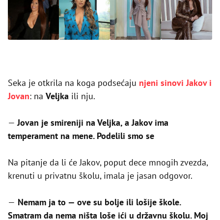
Seka je otkrila na koga podsećaju
njeni sinovi Jakov i
Jovan
: na
Veljka
ili nju.
—
Jovan je smireniji na Veljka, a Jakov ima
temperament na mene. Podelili smo se
Na pitanje da li će Jakov, poput dece mnogih zvezda,
krenuti u privatnu školu, imala je jasan odgovor.
—
Nemam ja to — ove su bolje ili lošije škole.
Smatram da nema ništa loše ići u državnu školu. Moj