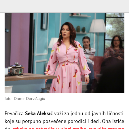
foto: Damir Dervišagić
Pevačica
Seka Aleksić
važi za jednu od javnih ličnosti
koje su potpuno posvećene porodici i deci. Ona ističe
da,
otkako se ostvarila u ulozi majke, sve više razume