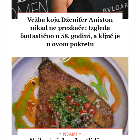
Vežba koju Dženifer Aniston
nikad ne preskače: Izgleda
fantastično u 58. godini, a ključ je
u ovom pokretu
NJAMI