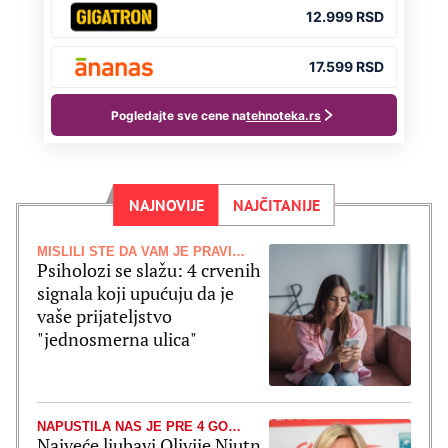
NAJNOVIJE
NAJČITANIJE
MISLILI STE DA VAM JE PRAVI PRIJATELJ
Psiholozi se slažu: 4 crvenih
signala koji upućuju da je
vaše prijateljstvo
"jednosmerna ulica"
NAPUSTILA NAS JE PRE 4 GODINE
Najveće ljubavi Olivije Njutn