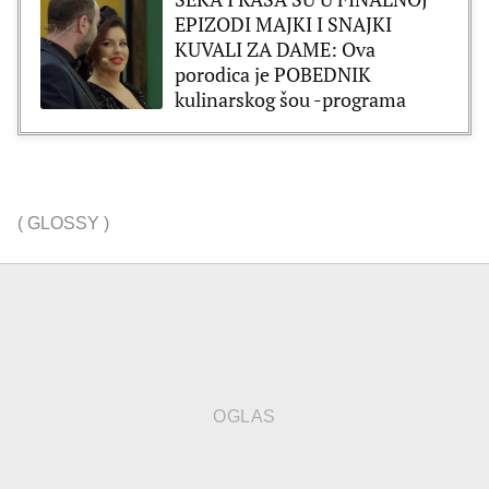
EPIZODI MAJKI I SNAJKI
KUVALI ZA DAME: Ova
porodica je POBEDNIK
kulinarskog šou -programa
(
GLOSSY
)