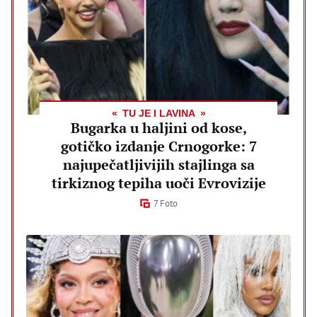
TU JE I LAVINA
Bugarka u haljini od kose,
gotičko izdanje Crnogorke: 7
najupečatljivijih stajlinga sa
tirkiznog tepiha uoči Evrovizije
7 Foto