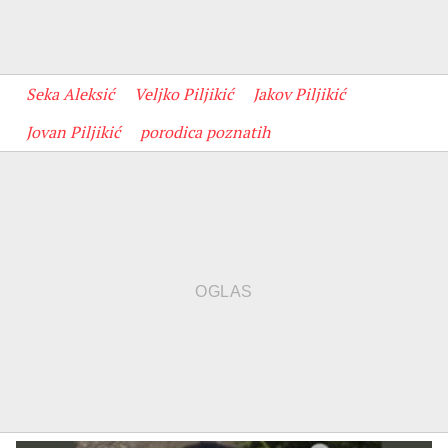
Seka Aleksić
Veljko Piljikić
Jakov Piljikić
Jovan Piljikić
porodica poznatih