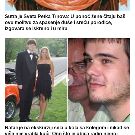
Sutra je Sveta Petka Trnova: U ponoć žene čitaju baš
ovu molitvu za spasenje duše i sreću porodice,
izgovara se iskreno i u miru
Natali je na ekskurziji sela u kola sa kolegom i nikad se
više nije vratila kući: Ono što je ubica radio njenoj