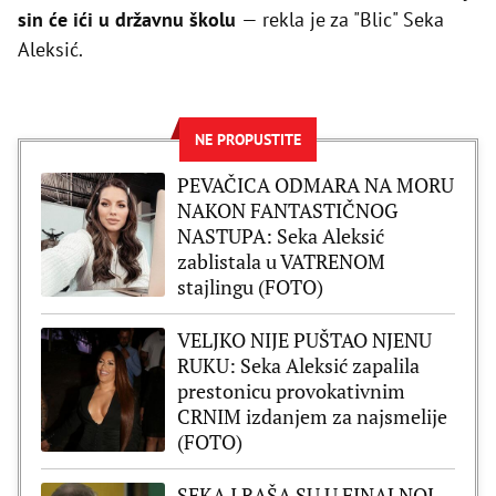
sin će ići u državnu školu
— rekla je za "Blic" Seka
Aleksić.
NE PROPUSTITE
PEVAČICA ODMARA NA MORU
NAKON FANTASTIČNOG
NASTUPA: Seka Aleksić
zablistala u VATRENOM
stajlingu (FOTO)
VELJKO NIJE PUŠTAO NJENU
RUKU: Seka Aleksić zapalila
prestonicu provokativnim
CRNIM izdanjem za najsmelije
(FOTO)
SEKA I RAŠA SU U FINALNOJ