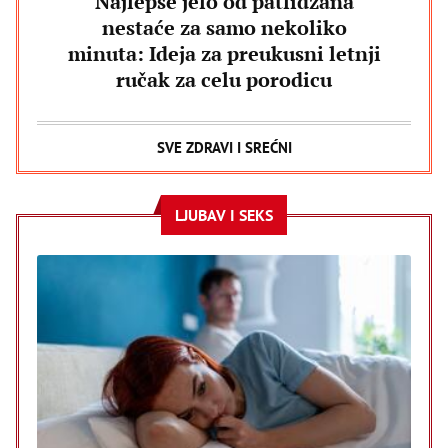
Najlepše jelo od patlidžana
nestaće za samo nekoliko
minuta: Ideja za preukusni letnji
ručak za celu porodicu
SVE ZDRAVI I SREĆNI
LJUBAV I SEKS