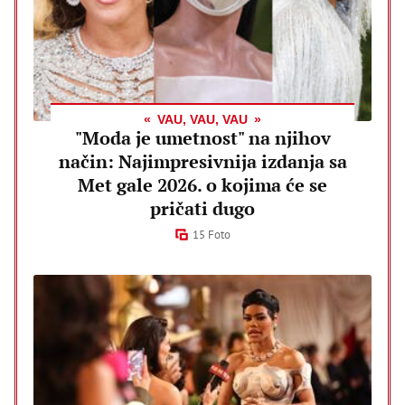
VAU, VAU, VAU
"Moda je umetnost" na njihov
način: Najimpresivnija izdanja sa
Met gale 2026. o kojima će se
pričati dugo
15 Foto