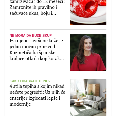
zamrzivaču i do 12 meseci:
Zamrznite ih pravilno i
sačuvaće ukus, boju i
čvrstinu
NE MORA DA BUDE SKUP
Iza njene savršene kože je
jedan moćan proizvod:
Kozmetičarka španske
kraljice otkrila koji korak
Leticija ne preskače
KAKO ODABRATI TEPIH?
4 stila tepiha s kojim nikad
nećete pogrešiti: Uz njih će
enterijer izgledati lepše i
modernije