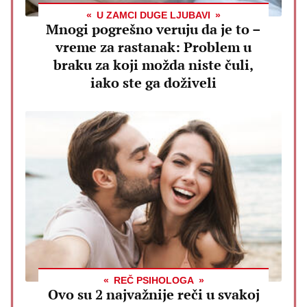
U ZAMCI DUGE LJUBAVI
Mnogi pogrešno veruju da je to –
vreme za rastanak: Problem u
braku za koji možda niste čuli,
iako ste ga doživeli
REČ PSIHOLOGA
Ovo su 2 najvažnije reči u svakoj