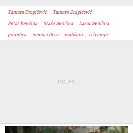
Tamara Dragićević
Tamara Dragičević
Petar Benčina
Staša Benčina
Lazar Benčina
porodica
mama i deca
mališani
Uživanje