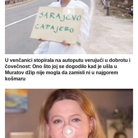
U venčanici stopirala na autoputu verujući u dobrotu i
čovečnost: Ono što joj se dogodilo kad je ušla u
Muratov džip nije mogla da zamisli ni u najgorem
košmaru