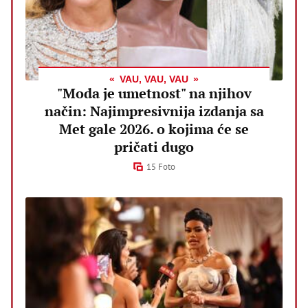
VAU, VAU, VAU
"Moda je umetnost" na njihov
način: Najimpresivnija izdanja sa
Met gale 2026. o kojima će se
pričati dugo
15 Foto