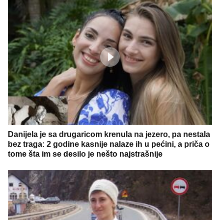
Danijela je sa drugaricom krenula na jezero, pa nestala
bez traga: 2 godine kasnije nalaze ih u pećini, a priča o
tome šta im se desilo je nešto najstrašnije