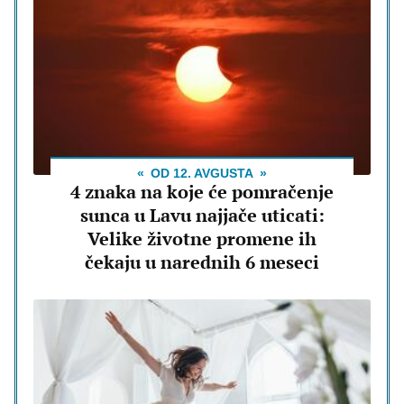
OD 12. AVGUSTA
4 znaka na koje će pomračenje
sunca u Lavu najjače uticati:
Velike životne promene ih
čekaju u narednih 6 meseci