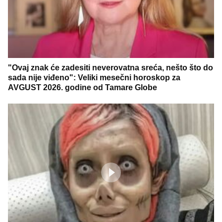
"Ovaj znak će zadesiti neverovatna sreća, nešto što do
sada nije viđeno": Veliki mesečni horoskop za
AVGUST 2026. godine od Tamare Globe