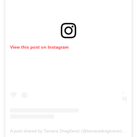
View this post on Instagram
A post shared by Tamara Dragičević (@tamaradragicevic)
on
Sep