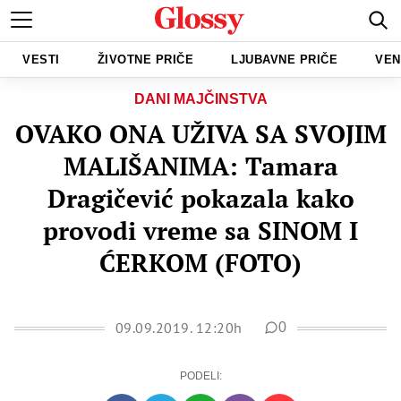
VESTI
ŽIVOTNE PRIČE
LJUBAVNE PRIČE
VEN
DANI MAJČINSTVA
OVAKO ONA UŽIVA SA SVOJIM
MALIŠANIMA: Tamara
Dragičević pokazala kako
provodi vreme sa SINOM I
ĆERKOM (FOTO)
09.09.2019. 12:20h
0
PODELI: