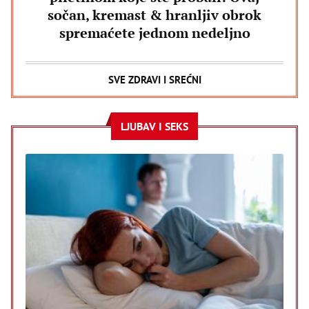
sočan, kremast & hranljiv obrok
spremaćete jednom nedeljno
SVE ZDRAVI I SREĆNI
LJUBAV I SEKS