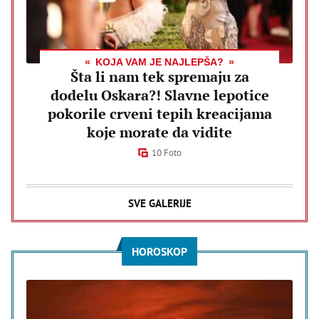
KOJA VAM JE NAJLEPŠA?
Šta li nam tek spremaju za
dodelu Oskara?! Slavne lepotice
pokorile crveni tepih kreacijama
koje morate da vidite
10 Foto
SVE GALERIJE
HOROSKOP