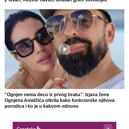
"Ognjen nema decu iz prvog braka": Izjava žene
Ognjena Amidžića otkrila kako funkcioniše njihova
porodica i ko je u kakvom odnosu