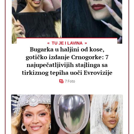
TU JE I LAVINA
Bugarka u haljini od kose,
gotičko izdanje Crnogorke: 7
najupečatljivijih stajlinga sa
tirkiznog tepiha uoči Evrovizije
7 Foto