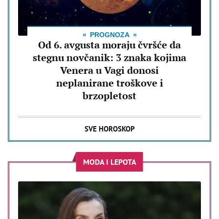
PROGNOZA
Od 6. avgusta moraju čvršće da
stegnu novčanik: 3 znaka kojima
Venera u Vagi donosi
neplanirane troškove i
brzopletost
SVE HOROSKOP
MODA I LEPOTA