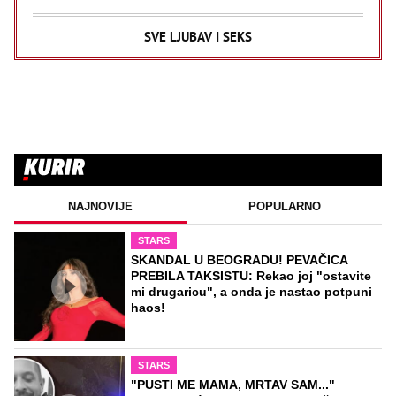
SVE LJUBAV I SEKS
NAJNOVIJE
POPULARNO
STARS
SKANDAL U BEOGRADU! PEVAČICA
PREBILA TAKSISTU: Rekao joj "ostavite
mi drugaricu", a onda je nastao potpuni
haos!
STARS
"PUSTI ME MAMA, MRTAV SAM..."