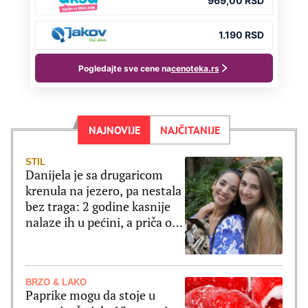
NAJNOVIJE
NAJČITANIJE
STIL
Danijela je sa drugaricom
krenula na jezero, pa nestala
bez traga: 2 godine kasnije
nalaze ih u pećini, a priča o
tome šta im se desilo je
nešto najstrašnije
BRZO & LAKO
Paprike mogu da stoje u