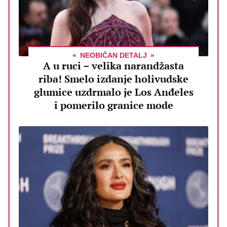
NEOBIČAN DETALJ
A u ruci – velika narandžasta
riba! Smelo izdanje holivudske
glumice uzdrmalo je Los Anđeles
i pomerilo granice mode