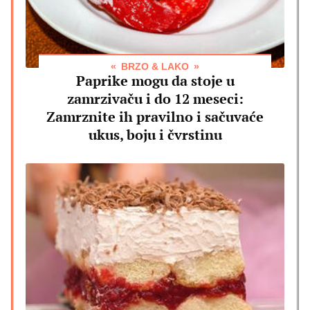
BRZO & LAKO
Paprike mogu da stoje u
zamrzivaču i do 12 meseci:
Zamrznite ih pravilno i sačuvaće
ukus, boju i čvrstinu