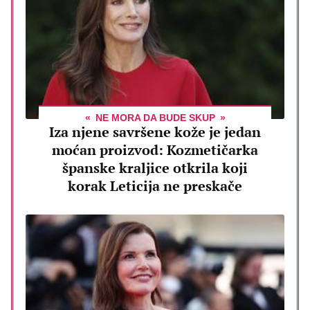
NE MORA DA BUDE SKUP
Iza njene savršene kože je jedan
moćan proizvod: Kozmetičarka
španske kraljice otkrila koji
korak Leticija ne preskače