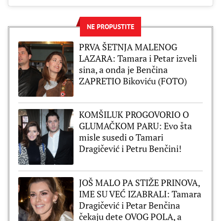
NE PROPUSTITE
PRVA ŠETNJA MALENOG
LAZARA: Tamara i Petar izveli
sina, a onda je Benčina
ZAPRETIO Bikoviću (FOTO)
KOMŠILUK PROGOVORIO O
GLUMAČKOM PARU: Evo šta
misle susedi o Tamari
Dragičević i Petru Benčini!
JOŠ MALO PA STIŽE PRINOVA,
IME SU VEĆ IZABRALI: Tamara
Dragičević i Petar Benčina
čekaju dete OVOG POLA, a