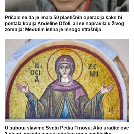
Pričalo se da je imala 50 plastičnih operacija kako bi
postala kopija Anđeline Džoli, ali se napravila u živog
zombija: Međutim istina je mnogo strašnija
U subotu slavimo Svetu Petku Trnovu: Ako uradite ove
2 stvari, možete navući strašan gnev svetiteljke