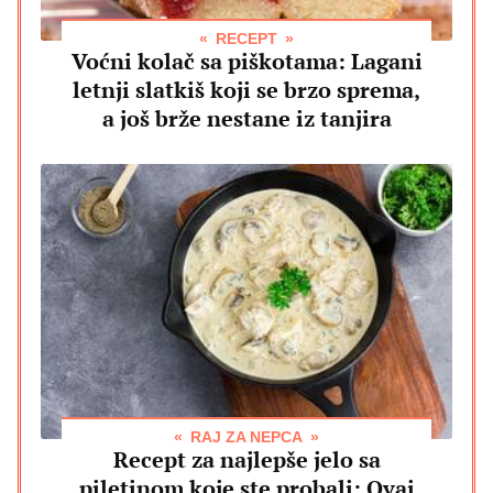
RECEPT
Voćni kolač sa piškotama: Lagani
letnji slatkiš koji se brzo sprema,
a još brže nestane iz tanjira
RAJ ZA NEPCA
Recept za najlepše jelo sa
piletinom koje ste probali: Ovaj