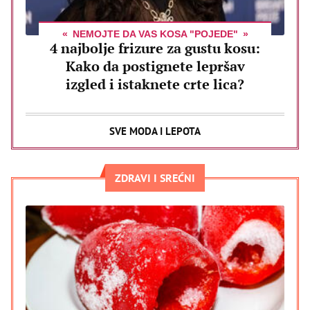
NEMOJTE DA VAS KOSA "POJEDE"
4 najbolje frizure za gustu kosu:
Kako da postignete lepršav
izgled i istaknete crte lica?
SVE MODA I LEPOTA
ZDRAVI I SREĆNI