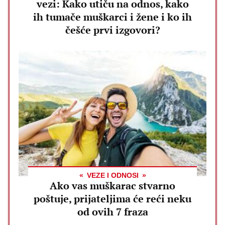
vezi: Kako utiču na odnos, kako
ih tumače muškarci i žene i ko ih
češće prvi izgovori?
VEZE I ODNOSI
Ako vas muškarac stvarno
poštuje, prijateljima će reći neku
od ovih 7 fraza