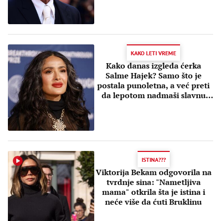
KAKO LETI VREME
Kako danas izgleda ćerka
Salme Hajek? Samo što je
postala punoletna, a već preti
da lepotom nadmaši slavnu
majku
ISTINA???
Viktorija Bekam odgovorila na
tvrdnje sina: "Nametljiva
mama" otkrila šta je istina i
neće više da ćuti Bruklinu