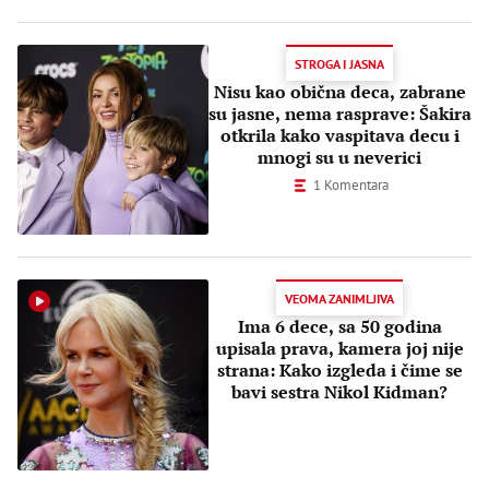
STROGA I JASNA
Nisu kao obična deca, zabrane
su jasne, nema rasprave: Šakira
otkrila kako vaspitava decu i
mnogi su u neverici
1 Komentara
VEOMA ZANIMLJIVA
Ima 6 dece, sa 50 godina
upisala prava, kamera joj nije
strana: Kako izgleda i čime se
bavi sestra Nikol Kidman?