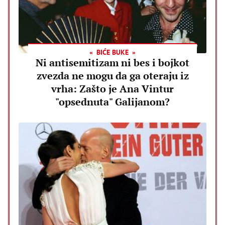
BIĆE BUKE
Ni antisemitizam ni bes i bojkot
zvezda ne mogu da ga oteraju iz
vrha: Zašto je Ana Vintur
"opsednuta" Galijanom?