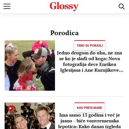
VESTI
ŽIVOTNE PRIČE
LJUBAVNE PRIČE
VENČANJA
Porodica
TAKO SU PORASLI
Jedno drugom do uha, ne zna
se ko je slađi od koga: Nova
fotografija dece Enrikea
Iglesijasa i Ane Kurnjikove
oduševila
KAO PRESLIKANE
Ima samo 13 godina i već je
jasno - biće vanvremenska
lepotica: Kako danas izgleda