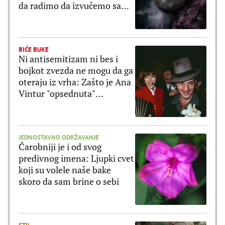
da radimo da izvučemo samo
dobro
BIĆE BUKE
Ni antisemitizam ni bes i
bojkot zvezda ne mogu da ga
oteraju iz vrha: Zašto je Ana
Vintur "opsednuta"
Galijanom?
JEDNOSTAVNO ODRŽAVANJE
Čarobniji je i od svog
predivnog imena: Ljupki cvet
koji su volele naše bake
skoro da sam brine o sebi