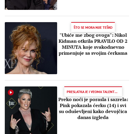
ŠTO SE MORA NIJE TEŠKO
"Ubiće me zbog ovoga": Nikol
Kidman otkrila PRAVILO OD 2
MINUTA koje svakodnevno
primenjuje sa svojim ćerkama
PRESLATKA JE I VEOMA TALENTOVANA
Preko noći je porasla i sazrela:
Pink pokazala ćerku (14) i svi
su oduševljeni kako devojčica
danas izgleda