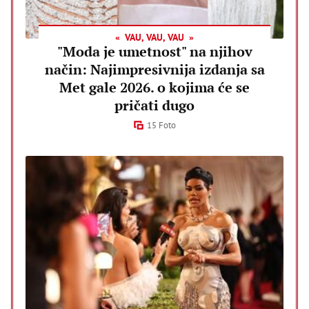
VAU, VAU, VAU
"Moda je umetnost" na njihov
način: Najimpresivnija izdanja sa
Met gale 2026. o kojima će se
pričati dugo
15 Foto