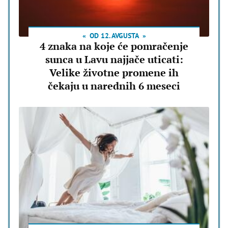
OD 12. AVGUSTA
4 znaka na koje će pomračenje
sunca u Lavu najjače uticati:
Velike životne promene ih
čekaju u narednih 6 meseci