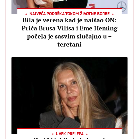
NAJVEĆA PODRŠKA TOKOM ŽIVOTNE BORBE
Bila je verena kad je naišao ON:
Priča Brusa Vilisa i Eme Heming
počela je sasvim slučajno u –
teretani
UVEK PRELEPA