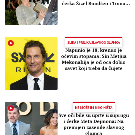
ćerka Žizel Bundšen i Toma
Brejdija?
SLIKA I PRILIKA SLAVNOG GLUMCA
Napunio je 18, krenuo je
očevim stopama: Sin Metjua
Mekonahija je od oca dobio
savet koji treba da čujete
NE MOŽE IM NIKO NIŠTA
Sve oči bile su uprte u suprugu
i ćerke Meta Dejmona: Na
premijeri zasenile slavnog
glumca