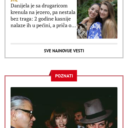
STIL
Danijela je sa drugaricom
krenula na jezero, pa nestala
bez traga: 2 godine kasnije
nalaze ih u pećini, a priča o
tome šta im se desilo je
nešto najstrašnije
SVE NAJNOVIJE VESTI
POZNATI