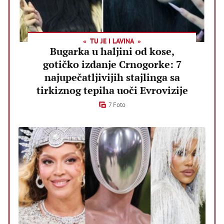
TU JE I LAVINA
Bugarka u haljini od kose,
gotičko izdanje Crnogorke: 7
najupečatljivijih stajlinga sa
tirkiznog tepiha uoči Evrovizije
7 Foto