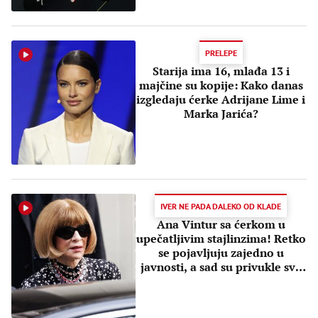
PRELEPE
Starija ima 16, mlađa 13 i
majčine su kopije: Kako danas
izgledaju ćerke Adrijane Lime i
Marka Jarića?
IVER NE PADA DALEKO OD KLADE
Ana Vintur sa ćerkom u
upečatljivim stajlinzima! Retko
se pojavljuju zajedno u
javnosti, a sad su privukle sve
poglede