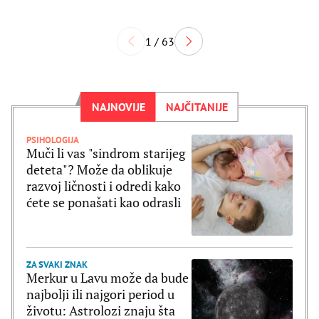
1 / 63
NAJNOVIJE
NAJČITANIJE
PSIHOLOGIJA
Muči li vas "sindrom starijeg
deteta"? Može da oblikuje
razvoj ličnosti i odredi kako
ćete se ponašati kao odrasli
ZA SVAKI ZNAK
Merkur u Lavu može da bude
najbolji ili najgori period u
životu: Astrolozi znaju šta