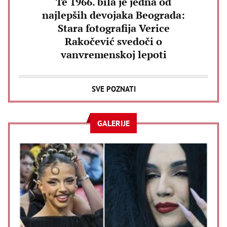
Te 1966. bila je jedna od
najlepših devojaka Beograda:
Stara fotografija Verice
Rakočević svedoči o
vanvremenskoj lepoti
SVE POZNATI
GALERIJE