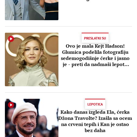
PRESLATKI SU
Ovo je mala Kejt Hadson!
Glumica podelila fotografiju
sedemogodišnje ćerke i jasno
je - preti da nadmaši lepotu
mame
LEPOTICA
Kako danas izgleda Ela, ćerka
Džona Travolte? Izašla sa ocem
na crveni tepih i Kan je ostao
bez daha