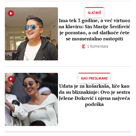
SLATIKIŠ
Ima tek 3 godine, a već virtuoz
na klaviru: Sin Marije Šerifović
je porastao, a od slatkoće ćete
se momentalno rastopiti
1 Komentara
KAO PRESLIKANE
Udata je za košarkaša, liče kao
da su bliznakinje: Ovo je sestra
Jelene Đoković i njena najveća
podrška