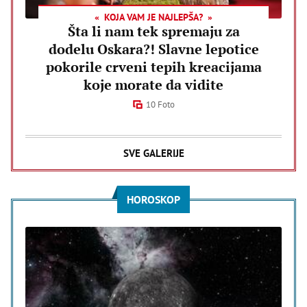
KOJA VAM JE NAJLEPŠA?
Šta li nam tek spremaju za
dodelu Oskara?! Slavne lepotice
pokorile crveni tepih kreacijama
koje morate da vidite
10 Foto
SVE GALERIJE
HOROSKOP