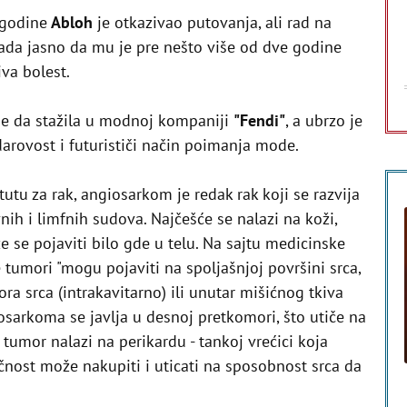
 godine
Abloh
je otkazivao putovanja, ali rad na
sada jasno da mu je pre nešto više od dve godine
va bolest.
e da stažila u modnoj kompaniji
"Fendi"
, a ubrzo je
rovost i futurističi način poimanja mode.
tu za rak, angiosarkom je redak rak koji se razvija
nih i limfnih sudova. Najčešće se nalazi na koži,
može se pojaviti bilo gde u telu. Na sajtu medicinske
tumori "mogu pojaviti na spoljašnjoj površini srca,
ra srca (intrakavitarno) ili unutar mišićnog tkiva
giosarkoma se javlja u desnoj pretkomori, što utiče na
se tumor nalazi na perikardu - tankoj vrećici koja
ečnost može nakupiti i uticati na sposobnost srca da