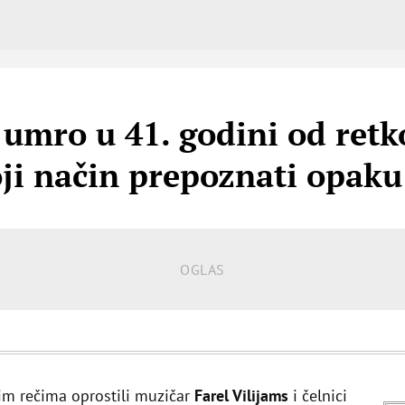
r umro u 41. godini od re
ji način prepoznati opaku
nim rečima oprostili muzičar
Farel Vilijams
i čelnici