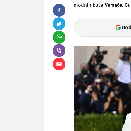
modnih kuća
Versaće, Guč
Dod