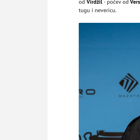
od
Virdžil
- počev od
Vers
tugu i nevericu.