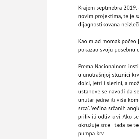
Krajem septmebra 2019.
novim projektima, te je 
dijagnostikovana neizleči
Kao mlad momak počeo j
pokazao svoju posebnu da
Prema Nacionalnom institu
u unutrašnjoj sluznici krv
dojci, jetri i slezini, a 
ustanove se navodi da se 
unutar jedne ili više komo
srca". Većina srčanih an
priliv ili odliv krvi. Ako 
okružuje srce - tada se t
pumpa krv.