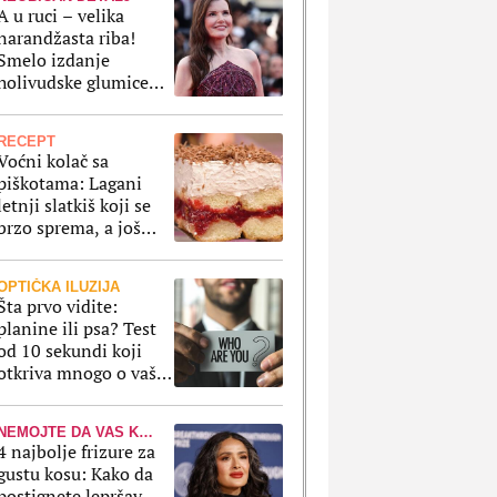
A u ruci – velika
narandžasta riba!
Smelo izdanje
holivudske glumice
uzdrmalo je Los
Anđeles i pomerilo
RECEPT
granice mode
Voćni kolač sa
piškotama: Lagani
letnji slatkiš koji se
brzo sprema, a još
brže nestane iz
tanjira
OPTIČKA ILUZIJA
Šta prvo vidite:
planine ili psa? Test
od 10 sekundi koji
otkriva mnogo o vašoj
ličnosti
NEMOJTE DA VAS KOSA "POJEDE"
4 najbolje frizure za
gustu kosu: Kako da
postignete lepršav