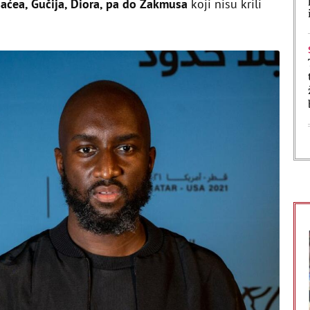
aćea, Gučija, Diora, pa do Žakmusa
koji nisu krili