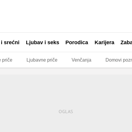
 i srećni
Ljubav i seks
Porodica
Karijera
Zab
 priče
Ljubavne priče
Venčanja
Domovi pozn