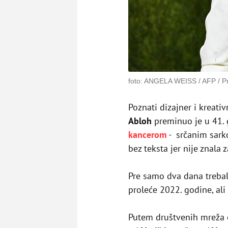
foto: ANGELA WEISS / AFP / P
Poznati dizajner i kreati
Abloh
preminuo je u 41. 
kancerom
- srčanim sarko
bez teksta jer nije znal
Pre samo dva dana treba
proleće 2022. godine, al
Putem društvenih mreža č