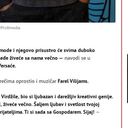
/Profimedia
 mode i njegovo prisustvo će svima duboko
sleđe živeće sa nama večno —
navodi se u
ersaće.
 rečima oprostio i muzičar
Farel Vilijams.
Virdžile, bio si ljubazan i darežljiv kreativni genije.
, živeće večno. Šaljem ljubav i svetlost tvojoj
prijateljima. Ti si sada sa Gospodarem. Sijaj!
—