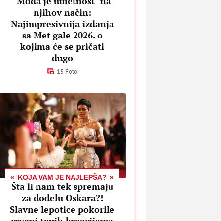
"Moda je umetnost" na
njihov način:
Najimpresivnija izdanja
sa Met gale 2026. o
kojima će se pričati
dugo
15 Foto
KOJA VAM JE NAJLEPŠA?
Šta li nam tek spremaju
za dodelu Oskara?!
Slavne lepotice pokorile
crveni tepih kreacijama