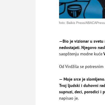
foto: Balkis Press/ABACAPress
—Bio je vizionar u svetu
nedostajati. Njegovo na
saopštenju modne kuće
V
Od Virdžila se potresnim
— Moje srce je slomljeno. 
Tvoj ljudski i duhovni rad
supruzi, deci, porodici i 
napisao je.