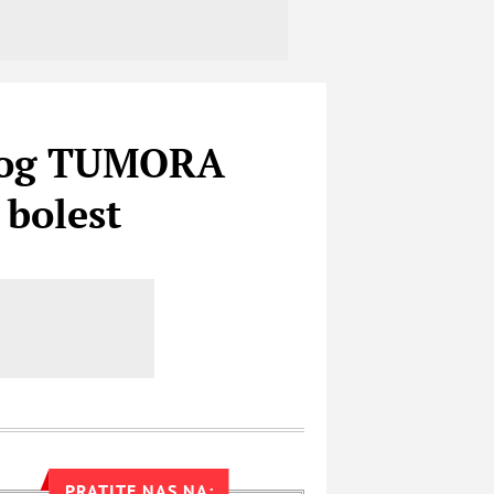
tkog TUMORA
 bolest
PRATITE NAS NA: