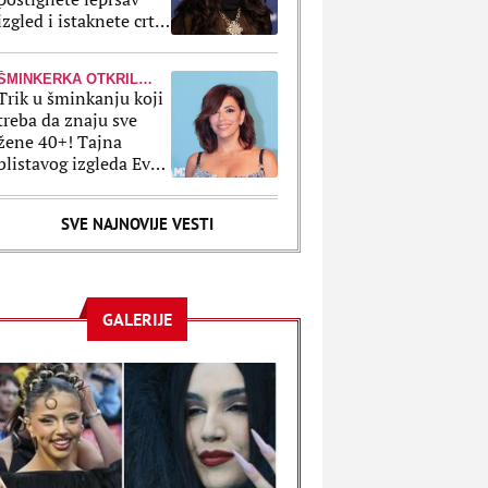
izgled i istaknete crte
lica?
ŠMINKERKA OTKRILA CAKE
Trik u šminkanju koji
treba da znaju sve
žene 40+! Tajna
blistavog izgleda Eve
Longorije se krije u
jednom proizvodu
SVE NAJNOVIJE VESTI
GALERIJE