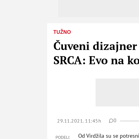
TUŽNO
Čuveni dizajne
SRCA: Evo na ko
29.11.2021. 11:45h
0
Od Virdžila su se potres
PODELI: