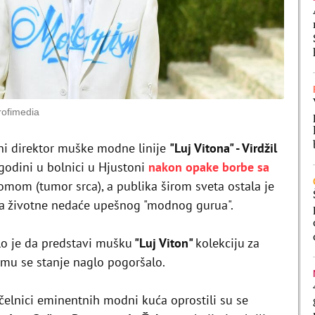
rofimedia
vni direktor muške modne linije
"Luj Vitona" - Virdžil
godini u bolnici u Hjustoni
nakon opake borbe sa
mom (tumor srca), a publika širom sveta ostala je
a za životne nedaće upešnog "modnog gurua".
lo je da predstavi mušku
"Luj Viton"
kolekciju za
i mu se stanje naglo pogoršalo.
elnici eminentnih modni kuća oprostili su se