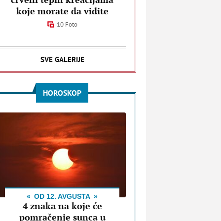
koje morate da vidite
10 Foto
SVE GALERIJE
HOROSKOP
OD 12. AVGUSTA
4 znaka na koje će
pomračenje sunca u