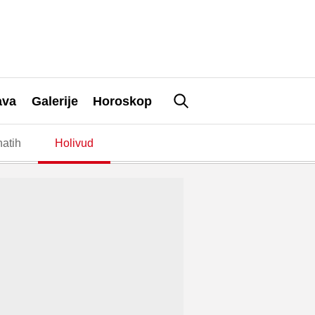
ava
Galerije
Horoskop
atih
Holivud