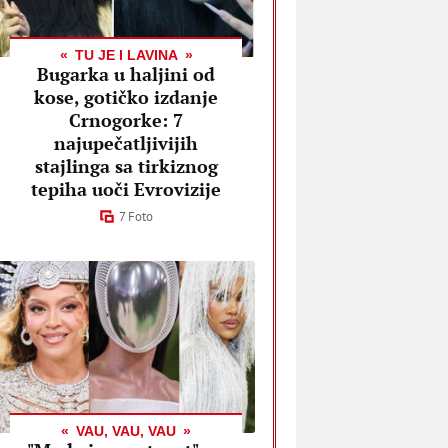
TU JE I LAVINA
Bugarka u haljini od
kose, gotičko izdanje
Crnogorke: 7
najupečatljivijih
stajlinga sa tirkiznog
tepiha uoči Evrovizije
7 Foto
VAU, VAU, VAU