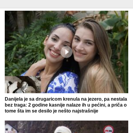
Danijela je sa drugaricom krenula na jezero, pa nestala
bez traga: 2 godine kasnije nalaze ih u pećini, a priča o
tome šta im se desilo je nešto najstrašnije