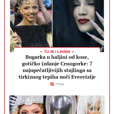
TU JE I LAVINA
Bugarka u haljini od kose,
gotičko izdanje Crnogorke: 7
najupečatljivijih stajlinga sa
tirkiznog tepiha uoči Evrovizije
7 Foto