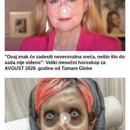
"Ovaj znak će zadesiti neverovatna sreća, nešto što do
sada nije viđeno": Veliki mesečni horoskop za
AVGUST 2026. godine od Tamare Globe