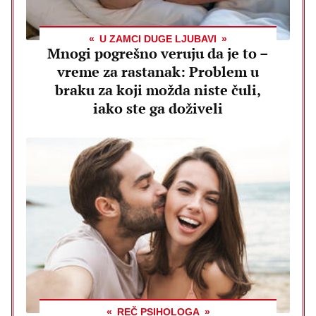
U ZAMCI DUGE LJUBAVI
Mnogi pogrešno veruju da je to –
vreme za rastanak: Problem u
braku za koji možda niste čuli,
iako ste ga doživeli
REČ PSIHOLOGA