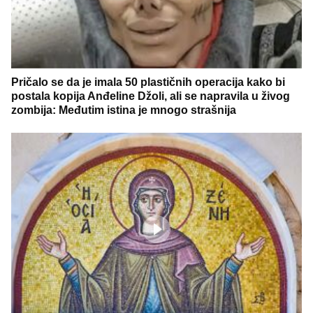
Pričalo se da je imala 50 plastičnih operacija kako bi
postala kopija Anđeline Džoli, ali se napravila u živog
zombija: Međutim istina je mnogo strašnija