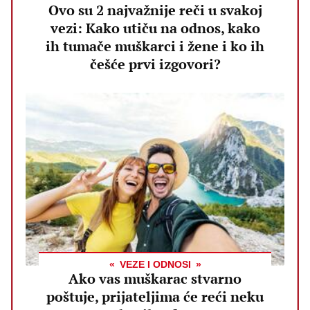
Ovo su 2 najvažnije reči u svakoj
vezi: Kako utiču na odnos, kako
ih tumače muškarci i žene i ko ih
češće prvi izgovori?
VEZE I ODNOSI
Ako vas muškarac stvarno
poštuje, prijateljima će reći neku