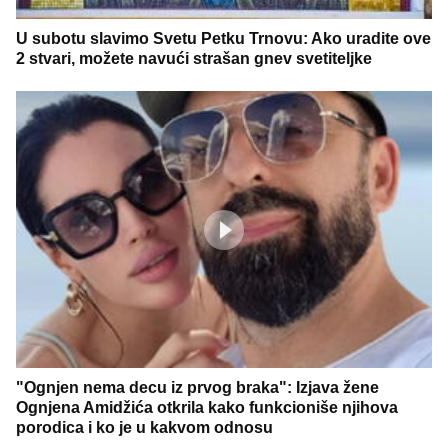
U subotu slavimo Svetu Petku Trnovu: Ako uradite ove
2 stvari, možete navući strašan gnev svetiteljke
"Ognjen nema decu iz prvog braka": Izjava žene
Ognjena Amidžića otkrila kako funkcioniše njihova
porodica i ko je u kakvom odnosu