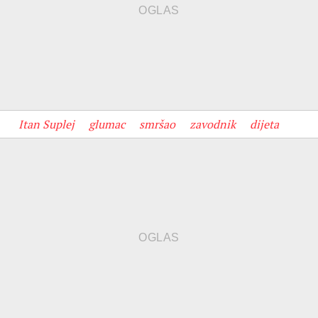
Itan Suplej
glumac
smršao
zavodnik
dijeta