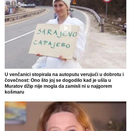
U venčanici stopirala na autoputu verujući u dobrotu i
čovečnost: Ono što joj se dogodilo kad je ušla u
Muratov džip nije mogla da zamisli ni u najgorem
košmaru