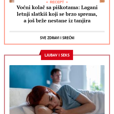
RECEPT
Voćni kolač sa piškotama: Lagani
letnji slatkiš koji se brzo sprema,
a još brže nestane iz tanjira
SVE ZDRAVI I SREĆNI
LJUBAV I SEKS