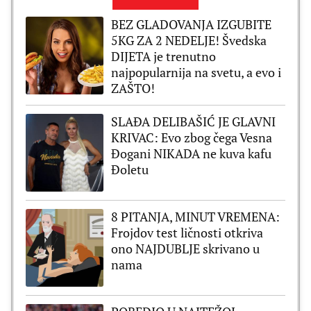
BEZ GLADOVANJA IZGUBITE
5KG ZA 2 NEDELJE! Švedska
DIJETA je trenutno
najpopularnija na svetu, a evo i
ZAŠTO!
SLAĐA DELIBAŠIĆ JE GLAVNI
KRIVAC: Evo zbog čega Vesna
Đogani NIKADA ne kuva kafu
Đoletu
8 PITANJA, MINUT VREMENA:
Frojdov test ličnosti otkriva
ono NAJDUBLJE skrivano u
nama