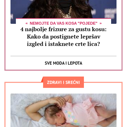
NEMOJTE DA VAS KOSA "POJEDE"
4 najbolje frizure za gustu kosu:
Kako da postignete lepršav
izgled i istaknete crte lica?
SVE MODA I LEPOTA
ZDRAVI I SREĆNI