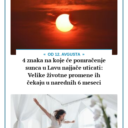
OD 12. AVGUSTA
4 znaka na koje će pomračenje
sunca u Lavu najjače uticati:
Velike životne promene ih
čekaju u narednih 6 meseci