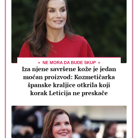
NE MORA DA BUDE SKUP
Iza njene savršene kože je jedan
moćan proizvod: Kozmetičarka
španske kraljice otkrila koji
korak Leticija ne preskače