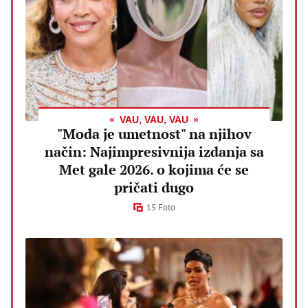
VAU, VAU, VAU
"Moda je umetnost" na njihov
način: Najimpresivnija izdanja sa
Met gale 2026. o kojima će se
pričati dugo
15 Foto