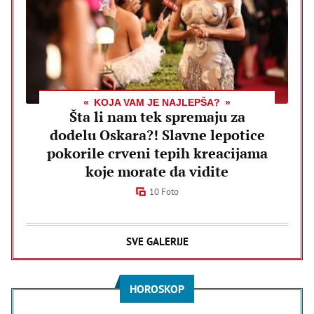
KOJA VAM JE NAJLEPŠA?
Šta li nam tek spremaju za
dodelu Oskara?! Slavne lepotice
pokorile crveni tepih kreacijama
koje morate da vidite
10 Foto
SVE GALERIJE
HOROSKOP