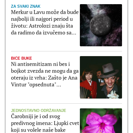
ZA SVAKI ZNAK
Merkur u Lavu može da bude
najbolji ili najgori period u
životu: Astrolozi znaju šta
da radimo da izvučemo samo
dobro
BIĆE BUKE
Ni antisemitizam ni bes i
bojkot zvezda ne mogu da ga
oteraju iz vrha: Zašto je Ana
Vintur "opsednuta"
Galijanom?
JEDNOSTAVNO ODRŽAVANJE
Čarobniji je i od svog
predivnog imena: Ljupki cvet
koji su volele naše bake