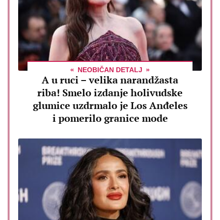
NEOBIČAN DETALJ
A u ruci – velika narandžasta
riba! Smelo izdanje holivudske
glumice uzdrmalo je Los Anđeles
i pomerilo granice mode