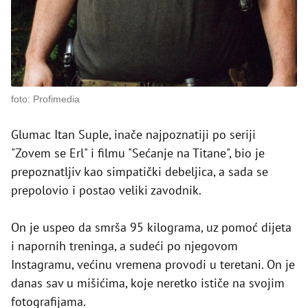
foto: Profimedia
Glumac Itan Suple, inače najpoznatiji po seriji
"Zovem se Erl" i filmu "Sećanje na Titane", bio je
prepoznatljiv kao simpatički debeljica, a sada se
prepolovio i postao veliki zavodnik.
On je uspeo da smrša 95 kilograma, uz pomoć dijeta
i napornih treninga, a sudeći po njegovom
Instagramu, većinu vremena provodi u teretani. On je
danas sav u mišićima, koje neretko ističe na svojim
fotografijama.