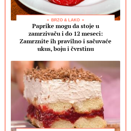
BRZO & LAKO
Paprike mogu da stoje u
zamrzivaču i do 12 meseci:
Zamrznite ih pravilno i sačuvaće
ukus, boju i čvrstinu