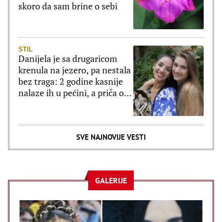
skoro da sam brine o sebi
STIL
Danijela je sa drugaricom
krenula na jezero, pa nestala
bez traga: 2 godine kasnije
nalaze ih u pećini, a priča o
tome šta im se desilo je
nešto najstrašnije
SVE NAJNOVIJE VESTI
GALERIJE