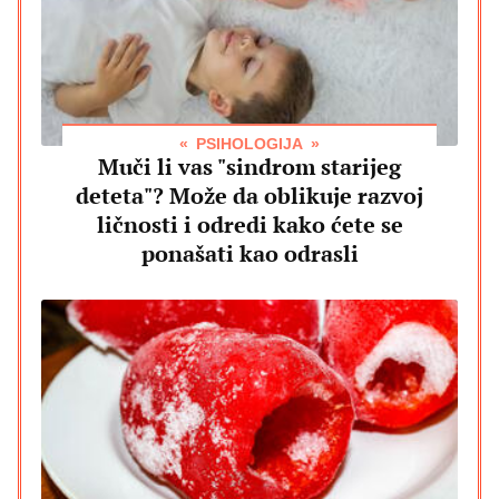
PSIHOLOGIJA
Muči li vas "sindrom starijeg
deteta"? Može da oblikuje razvoj
ličnosti i odredi kako ćete se
ponašati kao odrasli