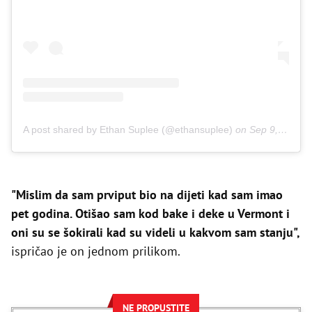
A post shared by Ethan Suplee (@ethansuplee)
on
Sep 9, 2020 at 12:11pm PDT
"Mislim da sam prviput bio na dijeti kad sam imao
pet godina. Otišao sam kod bake i deke u Vermont i
oni su se šokirali kad su videli u kakvom sam stanju",
ispričao je on jednom prilikom.
NE PROPUSTITE