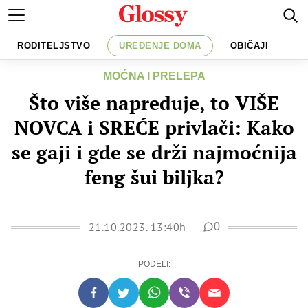
RODITELJSTVO
UREĐENJE DOMA
OBIČAJI
MOĆNA I PRELEPA
Što više napreduje, to VIŠE
NOVCA i SREĆE privlači: Kako
se gaji i gde se drži najmoćnija
feng šui biljka?
21.10.2023. 13:40h
0
PODELI: