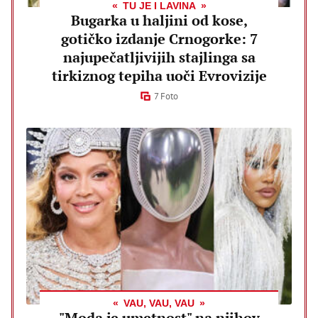
TU JE I LAVINA
Bugarka u haljini od kose,
gotičko izdanje Crnogorke: 7
najupečatljivijih stajlinga sa
tirkiznog tepiha uoči Evrovizije
7 Foto
VAU, VAU, VAU
"Moda je umetnost" na njihov