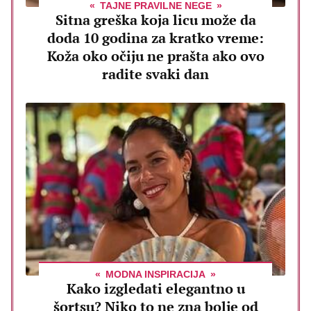
TAJNE PRAVILNE NEGE
Sitna greška koja licu može da
doda 10 godina za kratko vreme:
Koža oko očiju ne prašta ako ovo
radite svaki dan
MODNA INSPIRACIJA
Kako izgledati elegantno u
šortsu? Niko to ne zna bolje od