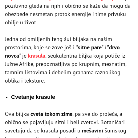
pozitivno gleda na njih i obično se kaže da mogu da
obezbede nesmetan protok energije i time privuku
obilje u život.
Jedna od omiljenih feng šui biljaka na našim
prostorima, koje se zove još i
"sitne pare" i "drvo
novca
" je
krasula
, seukulentna biljka koja potiče iz
Južne Afrike, prepoznatljiva po krupnim, mesnatim,
tamnim listovima i debelim granama raznolikog
oblika i teksture.
Cvetanje krasule
Ova biljka
cveta tokom zime
, pa sve do proleća, a
obično se pojavljuju sitni i beli cvetovi. Botaničari
savetuju da se krasula posadi u
mešavini
šumskog