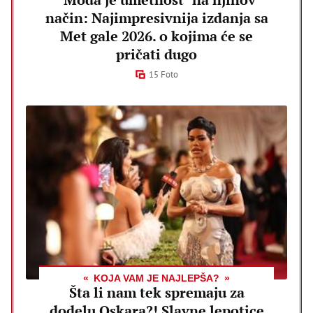
način: Najimpresivnija izdanja sa
Met gale 2026. o kojima će se
pričati dugo
15 Foto
KOJA VAM JE NAJLEPŠA?
Šta li nam tek spremaju za
dodelu Oskara?! Slavne lepotice