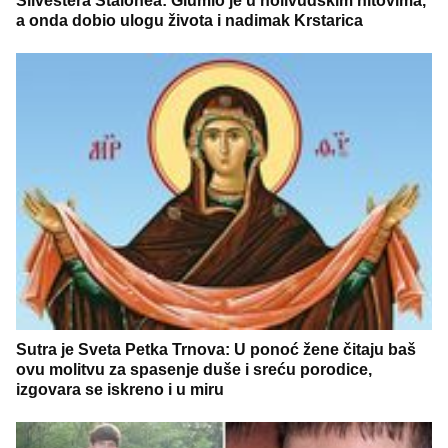
Silvestera Stalonea: Glumio je u holivudskim hitovima,
a onda dobio ulogu života i nadimak Krstarica
Sutra je Sveta Petka Trnova: U ponoć žene čitaju baš
ovu molitvu za spasenje duše i sreću porodice,
izgovara se iskreno i u miru