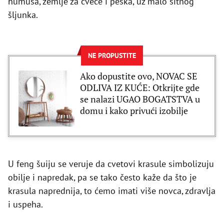
humusa, zemlje za cveće i peska, uz malo sitnog
šljunka.
NE PROPUSTITE
Ako dopustite ovo, NOVAC SE
ODLIVA IZ KUĆE: Otkrijte gde
se nalazi UGAO BOGATSTVA u
domu i kako privući izobilje
U feng šuiju se veruje da cvetovi krasule simbolizuju
obilje i napredak, pa se tako često kaže da što je
krasula naprednija, to ćemo imati više novca, zdravlja
i uspeha.