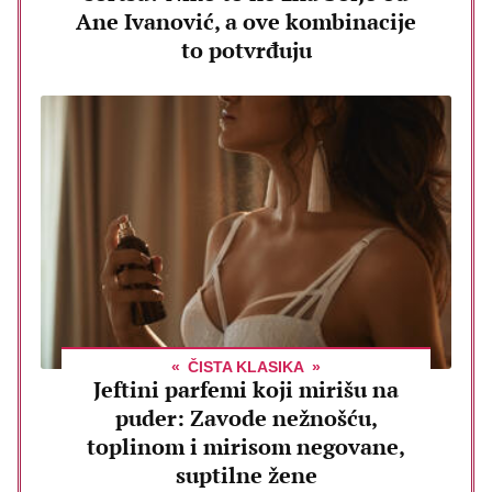
Ane Ivanović, a ove kombinacije
to potvrđuju
ČISTA KLASIKA
Jeftini parfemi koji mirišu na
puder: Zavode nežnošću,
toplinom i mirisom negovane,
suptilne žene