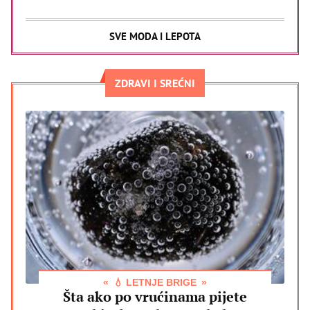
SVE MODA I LEPOTA
ZDRAVI I SREĆNI
💧 LETNJE BRIGE
Šta ako po vrućinama pijete