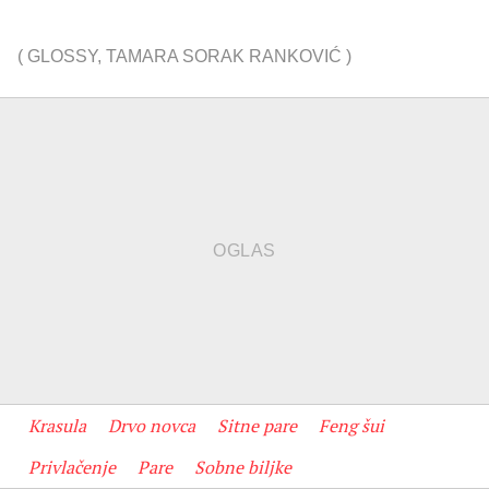
(
GLOSSY
,
TAMARA SORAK RANKOVIĆ
)
Krasula
Drvo novca
Sitne pare
Feng šui
Privlačenje
Pare
Sobne biljke