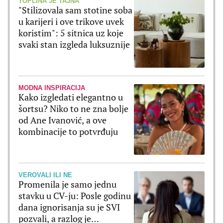
TOPLINA JE TAJNA
"Stilizovala sam stotine soba
u karijeri i ove trikove uvek
koristim": 5 sitnica uz koje
svaki stan izgleda luksuznije
MODNA INSPIRACIJA
Kako izgledati elegantno u
šortsu? Niko to ne zna bolje
od Ane Ivanović, a ove
kombinacije to potvrđuju
VEROVALI ILI NE
Promenila je samo jednu
stavku u CV-ju: Posle godinu
dana ignorisanja su je SVI
pozvali, a razlog je