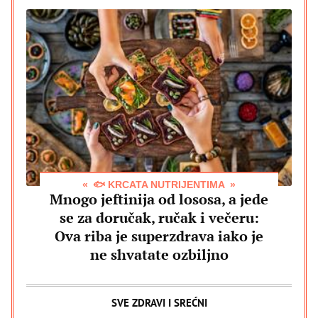
🐟 KRCATA NUTRIJENTIMA
Mnogo jeftinija od lososa, a jede
se za doručak, ručak i večeru:
Ova riba je superzdrava iako je
ne shvatate ozbiljno
SVE ZDRAVI I SREĆNI