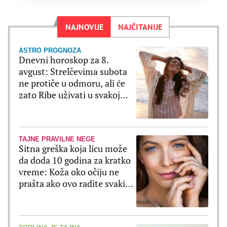
NAJNOVIJE
NAJČITANIJE
ASTRO PROGNOZA
Dnevni horoskop za 8.
avgust: Strelčevima subota
ne protiče u odmoru, ali će
zato Ribe uživati u svakoj
sekundi
TAJNE PRAVILNE NEGE
Sitna greška koja licu može
da doda 10 godina za kratko
vreme: Koža oko očiju ne
prašta ako ovo radite svaki
dan