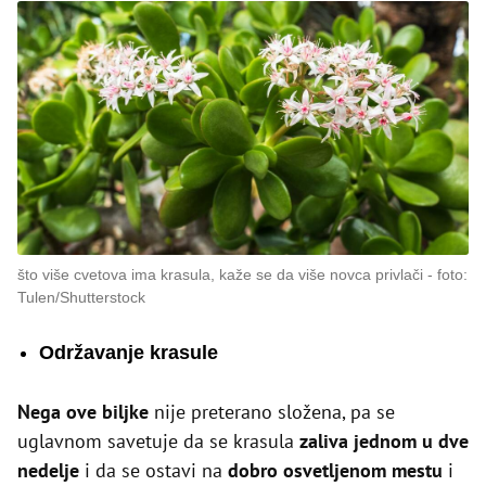
što više cvetova ima krasula, kaže se da više novca privlači
foto:
Tulen/Shutterstock
Održavanje krasule
Nega ove biljke
nije preterano složena, pa se
uglavnom savetuje da se krasula
zaliva jednom u dve
nedelje
i da se ostavi na
dobro osvetljenom mestu
i