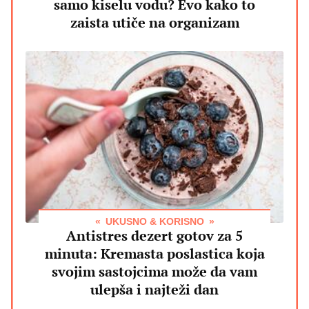
samo kiselu vodu? Evo kako to
zaista utiče na organizam
UKUSNO & KORISNO
Antistres dezert gotov za 5
minuta: Kremasta poslastica koja
svojim sastojcima može da vam
ulepša i najteži dan