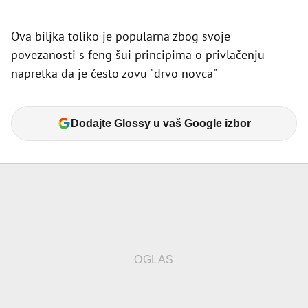
Ova biljka toliko je popularna zbog svoje
povezanosti s feng šui principima o privlačenju
napretka da je često zovu "drvo novca"
Dodajte Glossy u vaš Google izbor