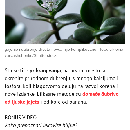
gajenje i đubrenje drveta novca nije komplikovano
foto: viktoriia
varvashchenko/Shutterstock
Što se tiče
prihranjivanja
, na prvom mestu se
okrenite prirodnom đubrenju, s mnogo kalcijuma i
fosfora, koji blagotvorno deluju na razvoj korena i
nove izdanke. Efikasne metode su
domaće đubrivo
od ljuske jajeta
i od kore od banana.
BONUS VIDEO
Kako prepoznati lekovite biljke?