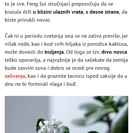
to je sve. Feng šui stručnjaci preporučuju da se
krasula drži
u blizini ulaznih vrata, s desne strane,
da
biste privukli novac.
Čak ni u periodu cvetanja ona se ne zaliva previše, jer
višak vode, kao i kod svih biljaka iz porodice kaktusa,
može dovesti do
truljenja
. Od toga se tzv.
drvo novca
teško oporavlja, a najvažnije je da sačekate da zemlja
bude sasvim suva i dobro se ocedi pre novog
zalivanja
, kao i da praznite tacnicu ispod saksije da u
dnu ne bi formirali vlaga i buđ.