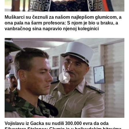
Muškarci su čeznuli za našom najlepšom glumicom, a
ona pala na šarm profesora: S njom je bio u braku, a
vanbračnog sina napravio njenoj koleginici
Vojislavu iz Gacka su nudili 300.000 evra da oda