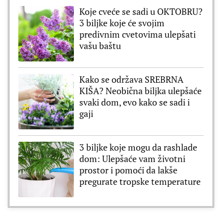
Koje cveće se sadi u OKTOBRU?
3 biljke koje će svojim
predivnim cvetovima ulepšati
vašu baštu
Kako se održava SREBRNA
KIŠA? Neobična biljka ulepšaće
svaki dom, evo kako se sadi i
gaji
3 biljke koje mogu da rashlade
dom: Ulepšaće vam životni
prostor i pomoći da lakše
pregurate tropske temperature