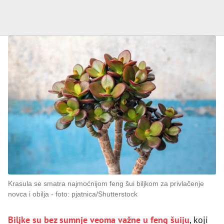
Krasula se smatra najmoćnijom feng šui biljkom za privlačenje
novca i obilja
foto: pjatnica/Shutterstock
Biljke su bez sumnje veoma važne u
feng šuiju
, koji