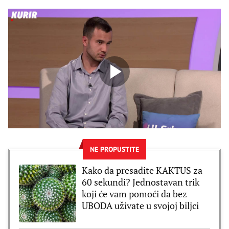
NE PROPUSTITE
Kako da presadite KAKTUS za
60 sekundi? Jednostavan trik
koji će vam pomoći da bez
UBODA uživate u svojoj biljci