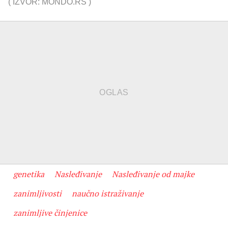
(
IZVOR: MONDO.RS
)
genetika
Nasleđivanje
Nasleđivanje od majke
zanimljivosti
naučno istraživanje
zanimljive činjenice