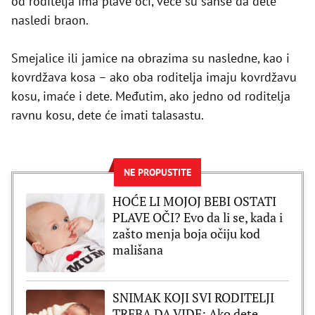
od roditelja ima plave oči, veće su šanse da dete
nasledi braon.
Smejalice ili jamice na obrazima su nasledne, kao i
kovrdžava kosa – ako oba roditelja imaju kovrdžavu
kosu, imaće i dete. Međutim, ako jedno od roditelja
ravnu kosu, dete će imati talasastu.
NE PROPUSTITE
HOĆE LI MOJOJ BEBI OSTATI
PLAVE OČI? Evo da li se, kada i
zašto menja boja očiju kod
mališana
SNIMAK KOJI SVI RODITELJI
TREBA DA VIDE: Ako dete