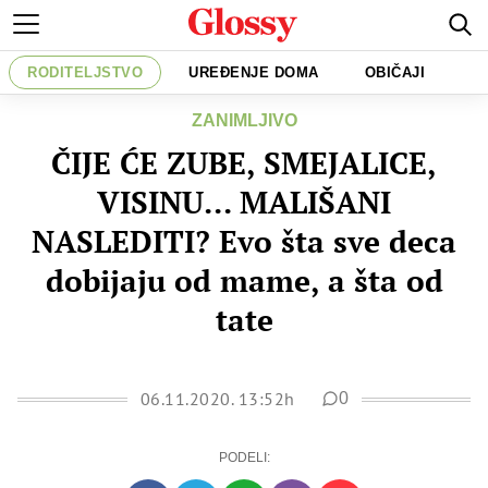
RODITELJSTVO
UREĐENJE DOMA
OBIČAJI
ZANIMLJIVO
ČIJE ĆE ZUBE, SMEJALICE,
VISINU... MALIŠANI
NASLEDITI? Evo šta sve deca
dobijaju od mame, a šta od
tate
06.11.2020. 13:52h
0
PODELI: