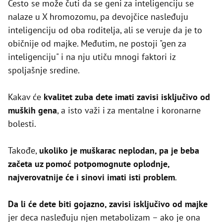
Često se može čuti da se geni za inteligenciju se
nalaze u X hromozomu, pa devojčice nasleđuju
inteligenciju od oba roditelja, ali se veruje da je to
običnije od majke. Međutim, ne postoji "gen za
inteligenciju" i na nju utiču mnogi faktori iz
spoljašnje sredine.
Kakav će
kvalitet zuba dete imati zavisi isključivo od
muških gena
, a isto važi i za mentalne i koronarne
bolesti.
Takođe,
ukoliko je muškarac neplodan, pa je beba
začeta uz pomoć potpomognute oplodnje,
najverovatnije će i sinovi imati isti problem
.
Da li će dete biti gojazno, zavisi isključivo od majke
jer deca nasleđuju njen metabolizam – ako je ona