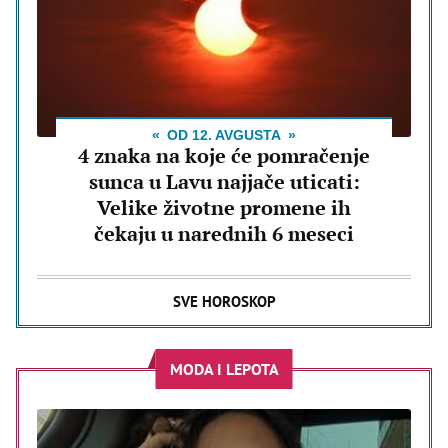
OD 12. AVGUSTA
4 znaka na koje će pomračenje
sunca u Lavu najjače uticati:
Velike životne promene ih
čekaju u narednih 6 meseci
SVE HOROSKOP
MODA I LEPOTA