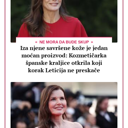
NE MORA DA BUDE SKUP
Iza njene savršene kože je jedan
moćan proizvod: Kozmetičarka
španske kraljice otkrila koji
korak Leticija ne preskače