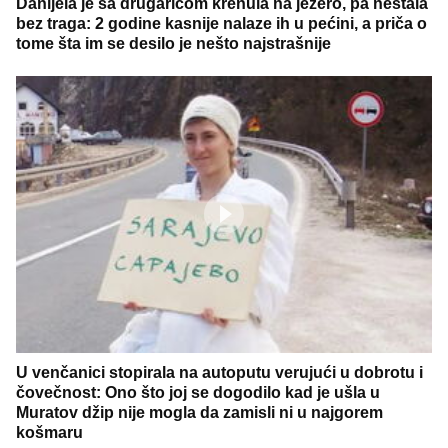
Danijela je sa drugaricom krenula na jezero, pa nestala
bez traga: 2 godine kasnije nalaze ih u pećini, a priča o
tome šta im se desilo je nešto najstrašnije
U venčanici stopirala na autoputu verujući u dobrotu i
čovečnost: Ono što joj se dogodilo kad je ušla u
Muratov džip nije mogla da zamisli ni u najgorem
košmaru