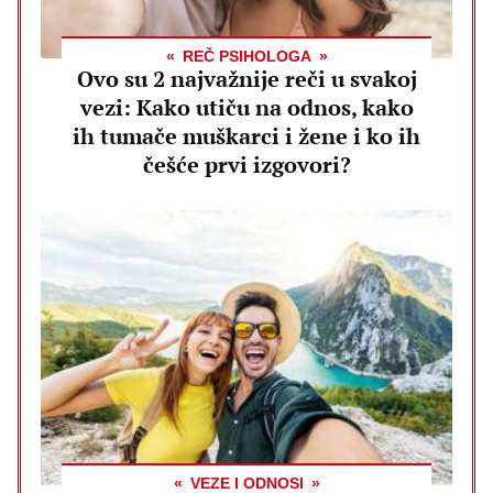
REČ PSIHOLOGA
Ovo su 2 najvažnije reči u svakoj
vezi: Kako utiču na odnos, kako
ih tumače muškarci i žene i ko ih
češće prvi izgovori?
VEZE I ODNOSI