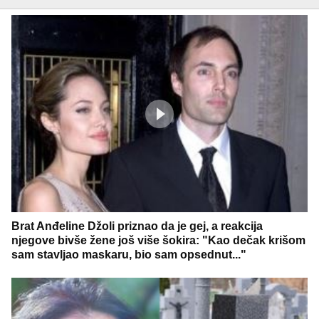
Brat Anđeline Džoli priznao da je gej, a reakcija
njegove bivše žene još više šokira: "Kao dečak krišom
sam stavljao maskaru, bio sam opsednut..."