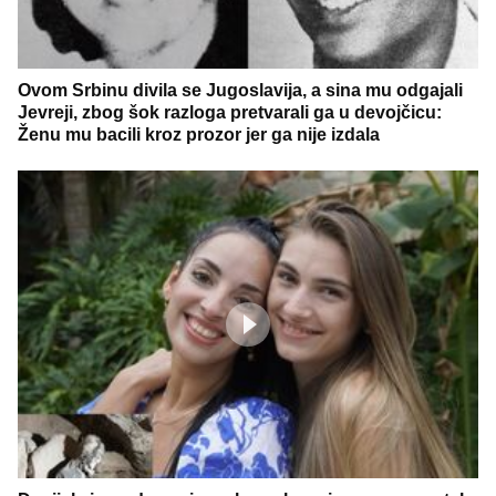
Ovom Srbinu divila se Jugoslavija, a sina mu odgajali
Jevreji, zbog šok razloga pretvarali ga u devojčicu:
Ženu mu bacili kroz prozor jer ga nije izdala