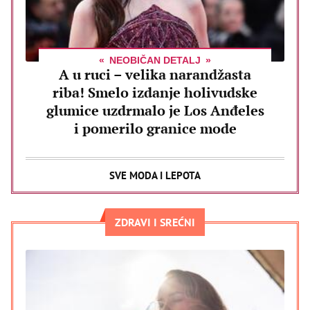
NEOBIČAN DETALJ
A u ruci – velika narandžasta
riba! Smelo izdanje holivudske
glumice uzdrmalo je Los Anđeles
i pomerilo granice mode
SVE MODA I LEPOTA
ZDRAVI I SREĆNI