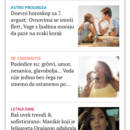
ASTRO PROGNOZA
Dnevni horoskop za 7.
avgust: Ovnovima se smeši
flert, Vage s ljudima moraju
da paze na svaki korak
NE ZABORAVITE
Posledice su: grčevi, umor,
nesanica, glavobolja... Voda
nije jedino bez čega ne
smemo da ostanemo po
velikim vrućinama
LETNJI DANI
Baš uvek trendi &
sofisticirano: Manikir koji je
Jelisaveta Orašanin odabrala