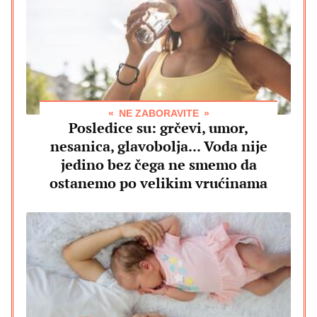
NE ZABORAVITE
Posledice su: grčevi, umor,
nesanica, glavobolja... Voda nije
jedino bez čega ne smemo da
ostanemo po velikim vrućinama