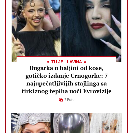
TU JE I LAVINA
Bugarka u haljini od kose,
gotičko izdanje Crnogorke: 7
najupečatljivijih stajlinga sa
tirkiznog tepiha uoči Evrovizije
7 Foto