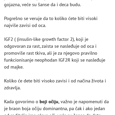
gojazna, veće su šanse da i deca budu.
Pogrešno se veruje da to koliko ćete biti visoki
najviše zavisi od oca.
IGF2 ( (insulin-like growth factor 2), koji je
odgovoran za rast, zaista se nasleđuje od oca i
promoviše rast tkiva, ali je za njegovo pravilno
funkcionisanje neophodan IGF2R koji se nasleđuje
od majke.
Koliko će dete biti visoko zavisi i od načina života i
zdravlja.
Kada govorimo o
boji očiju,
važno je napomenuti da
je braon boja očiju dominantna, pa čak i ako jedan