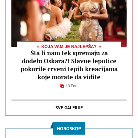
KOJA VAM JE NAJLEPŠA?
Šta li nam tek spremaju za
dodelu Oskara?! Slavne lepotice
pokorile crveni tepih kreacijama
koje morate da vidite
10 Foto
SVE GALERIJE
HOROSKOP