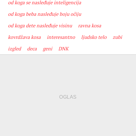
od koga se nasleđuje inteligencija
od koga beba nasleđuje boju očiju
od koga dete nasleđuje visinu
ravna kosa
kovrdžava kosa
interesantno
ljudsko telo
zubi
izgled
deca
geni
DNK