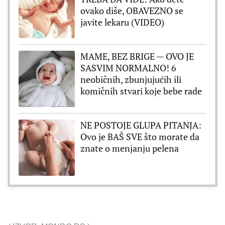
ovako diše, OBAVEZNO se
javite lekaru (VIDEO)
MAME, BEZ BRIGE — OVO JE
SASVIM NORMALNO! 6
neobičnih, zbunjujućih ili
komičnih stvari koje bebe rade
NE POSTOJE GLUPA PITANJA:
Ovo je BAŠ SVE što morate da
znate o menjanju pelena