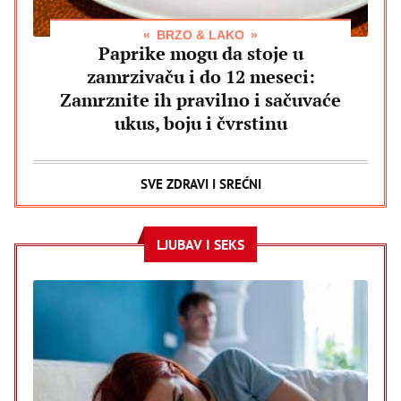
BRZO & LAKO
Paprike mogu da stoje u
zamrzivaču i do 12 meseci:
Zamrznite ih pravilno i sačuvaće
ukus, boju i čvrstinu
SVE ZDRAVI I SREĆNI
LJUBAV I SEKS