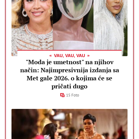
VAU, VAU, VAU
"Moda je umetnost" na njihov
način: Najimpresivnija izdanja sa
Met gale 2026. o kojima će se
pričati dugo
15 Foto