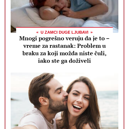
U ZAMCI DUGE LJUBAVI
Mnogi pogrešno veruju da je to –
vreme za rastanak: Problem u
braku za koji možda niste čuli,
iako ste ga doživeli