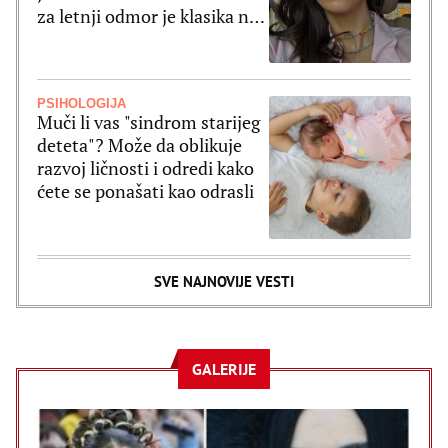
za letnji odmor je klasika na
delu
PSIHOLOGIJA
Muči li vas "sindrom starijeg
deteta"? Može da oblikuje
razvoj ličnosti i odredi kako
ćete se ponašati kao odrasli
SVE NAJNOVIJE VESTI
GALERIJE