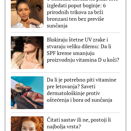
izgledati poput boginje: 6
prirodnih trikova za brži
bronzani ten bez previše
sunčanja
Blokiraju štetne UV zrake i
stvaraju veliku dilemu: Da li
SPF kreme smanjuju
proizvodnju vitamina D u koži?
Da li je potrebno piti vitamine
pre letovanja? Saveti
dermatološkinje protiv
oštećenja i bora od sunčanja
Čitati sastav ili ne, postoji li
najbolja vrsta?