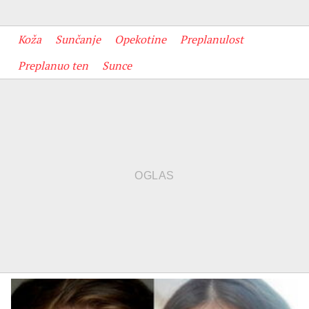
Koža
Sunčanje
Opekotine
Preplanulost
Preplanuo ten
Sunce