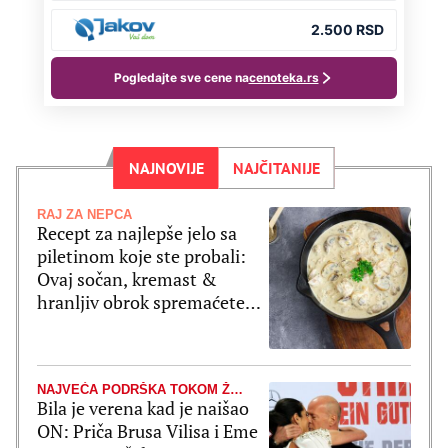
NAJNOVIJE
NAJČITANIJE
RAJ ZA NEPCA
Recept za najlepše jelo sa
piletinom koje ste probali:
Ovaj sočan, kremast &
hranljiv obrok spremaćete
jednom nedeljno
NAJVEĆA PODRŠKA TOKOM ŽIVOTNE BORBE
Bila je verena kad je naišao
ON: Priča Brusa Vilisa i Eme