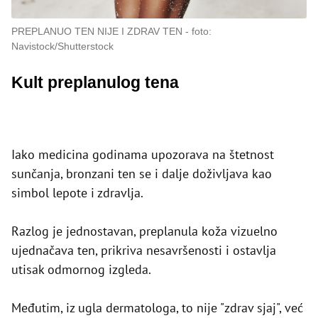
PREPLANUO TEN NIJE I ZDRAV TEN
foto:
Navistock/Shutterstock
Kult preplanulog tena
Iako medicina godinama upozorava na štetnost
sunčanja, bronzani ten se i dalje doživljava kao
simbol lepote i zdravlja.
Razlog je jednostavan, preplanula koža vizuelno
ujednačava ten, prikriva nesavršenosti i ostavlja
utisak odmornog izgleda.
Međutim, iz ugla dermatologa, to nije "zdrav sjaj", već