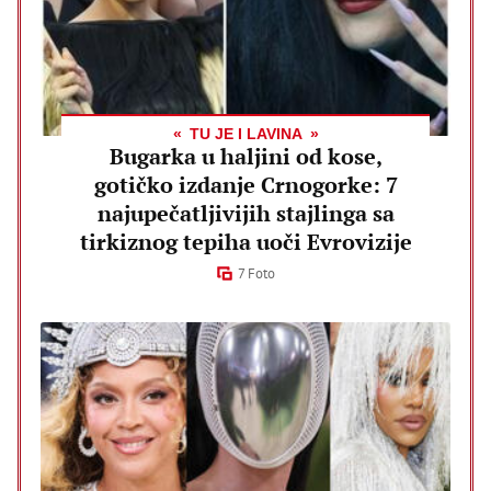
TU JE I LAVINA
Bugarka u haljini od kose,
gotičko izdanje Crnogorke: 7
najupečatljivijih stajlinga sa
tirkiznog tepiha uoči Evrovizije
7 Foto