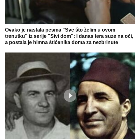
Ovako je nastala pesma "Sve što želim u ovom
trenutku" iz serije "Sivi dom": I danas tera suze na oči,
a postala je himna štićenika doma za nezbrinute