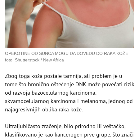
OPEKOTINE OD SUNCA MOGU DA DOVEDU DO RAKA KOŽE
foto: Shutterstock / New Africa
Zbog toga koža postaje tamnija, ali problem je u
tome što hronično oštećenje DNK može povećati rizik
od razvoja bazocelularnog karcinoma,
skvamocelularnog karcinoma i melanoma, jednog od
najagresivnijih oblika raka kože.
Ultraljubičasto zračenje, bilo prirodno ili veštačko,
klasifikovano je kao kancerogen prve grupe, što znači