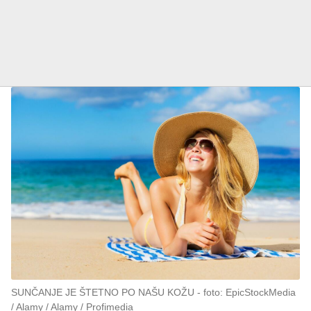
SUNČANJE JE ŠTETNO PO NAŠU KOŽU
foto: EpicStockMedia
/ Alamy / Alamy / Profimedia