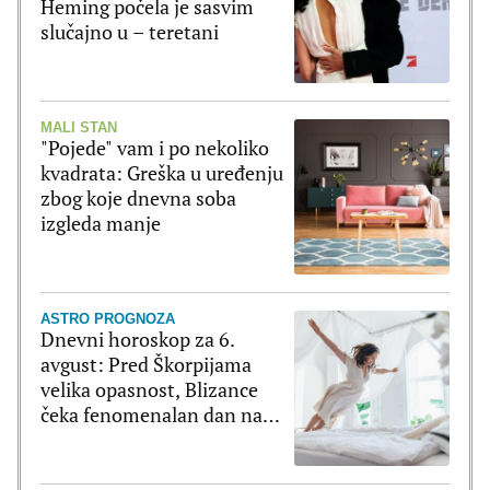
Heming počela je sasvim
slučajno u – teretani
MALI STAN
"Pojede" vam i po nekoliko
kvadrata: Greška u uređenju
zbog koje dnevna soba
izgleda manje
ASTRO PROGNOZA
Dnevni horoskop za 6.
avgust: Pred Škorpijama
velika opasnost, Blizance
čeka fenomenalan dan na
svim poljima