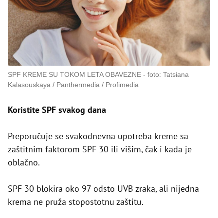
SPF KREME SU TOKOM LETA OBAVEZNE
foto: Tatsiana
Kalasouskaya / Panthermedia / Profimedia
Koristite SPF svakog dana
Preporučuje se svakodnevna upotreba kreme sa
zaštitnim faktorom SPF 30 ili višim, čak i kada je
oblačno.
SPF 30 blokira oko 97 odsto UVB zraka, ali nijedna
krema ne pruža stopostotnu zaštitu.