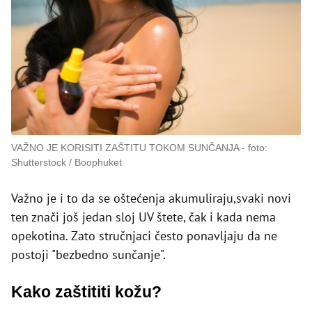
VAŽNO JE KORISITI ZAŠTITU TOKOM SUNČANJA
foto:
Shutterstock / Boophuket
Važno je i to da se oštećenja akumuliraju,svaki novi
ten znači još jedan sloj UV štete, čak i kada nema
opekotina. Zato stručnjaci često ponavljaju da ne
postoji "bezbedno sunčanje".
Kako zaštititi kožu?