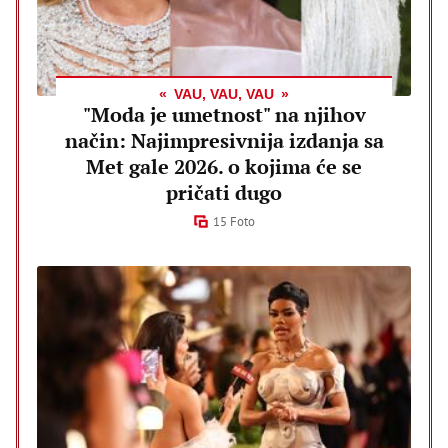
VAU, VAU, VAU
"Moda je umetnost" na njihov
način: Najimpresivnija izdanja sa
Met gale 2026. o kojima će se
pričati dugo
15 Foto