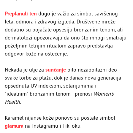
Preplanuli ten
dugo je važio za simbol savršenog
leta, odmora i zdravog izgleda. Društvene mreže
dodatno su pojačale opsesiju bronzanim tenom, ali
dermatolozi upozoravaju da ono što mnogi smatraju
poželjnim letnjim ritualom zapravo predstavlja
odgovor kože na oštećenje.
Nekada je ulje za
sunčanje
bilo nezaobilazni deo
svake torbe za plažu, dok je danas nova generacija
opsednuta UV indeksom, solarijumima i
"idealnim" bronzanim tenom - prenosi
Women’s
Health
.
Karamel nijanse kože ponovo su postale simbol
glamura
na Instagramu i TikToku.