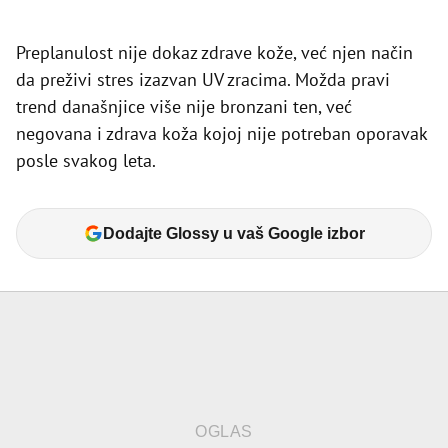
Preplanulost nije dokaz zdrave kože, već njen način
da preživi stres izazvan UV zracima. Možda pravi
trend današnjice više nije bronzani ten, već
negovana i zdrava koža kojoj nije potreban oporavak
posle svakog leta.
Dodajte Glossy u vaš Google izbor