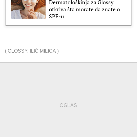
Dermatološkinja za Glossy
otkriva šta morate da znate o
SPF-u
(
GLOSSY
,
ILIĆ MILICA
)