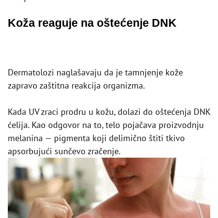
Koža reaguje na oštećenje DNK
Dermatolozi naglašavaju da je tamnjenje kože
zapravo zaštitna reakcija organizma.
Kada UV zraci prodru u kožu, dolazi do oštećenja DNK
ćelija. Kao odgovor na to, telo pojačava proizvodnju
melanina — pigmenta koji delimično štiti tkivo
apsorbujući sunčevo zračenje.