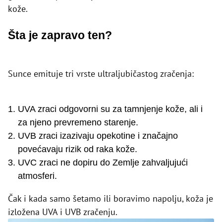
kože.
Šta je zapravo ten?
Sunce emituje tri vrste ultraljubičastog zračenja:
UVA zraci odgovorni su za tamnjenje kože, ali i
za njeno prevremeno starenje.
UVB zraci izazivaju opekotine i značajno
povećavaju rizik od raka kože.
UVC zraci ne dopiru do Zemlje zahvaljujući
atmosferi.
Čak i kada samo šetamo ili boravimo napolju, koža je
izložena UVA i UVB zračenju.