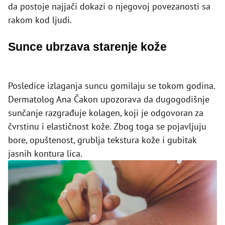
da postoje najjači dokazi o njegovoj povezanosti sa
rakom kod ljudi.
Sunce ubrzava starenje kože
Posledice izlaganja suncu gomilaju se tokom godina.
Dermatolog Ana Čakon upozorava da dugogodišnje
sunčanje razgrađuje kolagen, koji je odgovoran za
čvrstinu i elastičnost kože. Zbog toga se pojavljuju
bore, opuštenost, grublja tekstura kože i gubitak
jasnih kontura lica.