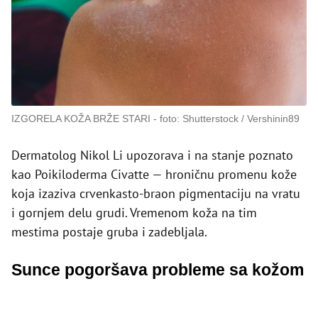
IZGORELA KOŽA BRŽE STARI
foto: Shutterstock / Vershinin89
Dermatolog Nikol Li upozorava i na stanje poznato
kao Poikiloderma Civatte — hroničnu promenu kože
koja izaziva crvenkasto-braon pigmentaciju na vratu
i gornjem delu grudi. Vremenom koža na tim
mestima postaje gruba i zadebljala.
Sunce pogoršava probleme sa kožom