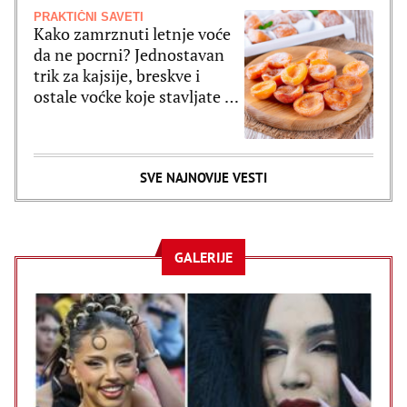
PRAKTIČNI SAVETI
Kako zamrznuti letnje voće
da ne pocrni? Jednostavan
trik za kajsije, breskve i
ostale voćke koje stavljate u
zamrzivač
SVE NAJNOVIJE VESTI
GALERIJE