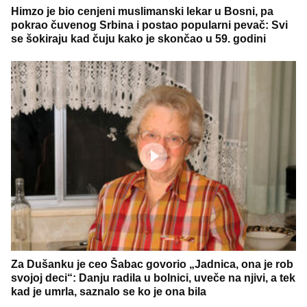
Himzo je bio cenjeni muslimanski lekar u Bosni, pa
pokrao čuvenog Srbina i postao popularni pevač: Svi
se šokiraju kad čuju kako je skončao u 59. godini
Za Dušanku je ceo Šabac govorio „Jadnica, ona je rob
svojoj deci“: Danju radila u bolnici, uveče na njivi, a tek
kad je umrla, saznalo se ko je ona bila