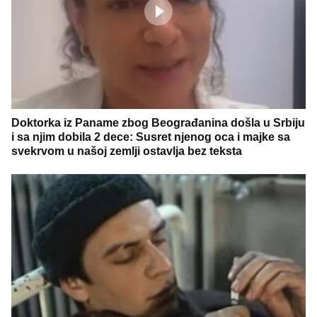
Doktorka iz Paname zbog Beograđanina došla u Srbiju
i sa njim dobila 2 dece: Susret njenog oca i majke sa
svekrvom u našoj zemlji ostavlja bez teksta