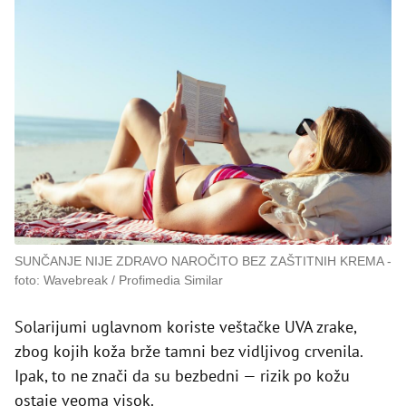
SUNČANJE NIJE ZDRAVO NAROČITO BEZ ZAŠTITNIH KREMA
foto: Wavebreak / Profimedia Similar
Solarijumi uglavnom koriste veštačke UVA zrake,
zbog kojih koža brže tamni bez vidljivog crvenila.
Ipak, to ne znači da su bezbedni — rizik po kožu
ostaje veoma visok.