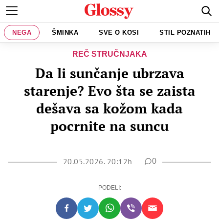
NEGA
ŠMINKA
SVE O KOSI
STIL POZNATIH
REČ STRUČNJAKA
Da li sunčanje ubrzava
starenje? Evo šta se zaista
dešava sa kožom kada
pocrnite na suncu
20.05.2026. 20:12h
0
PODELI: