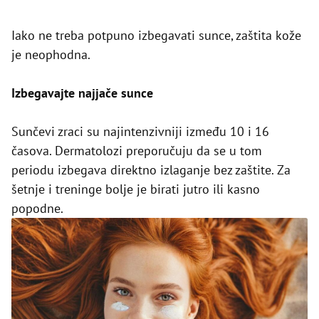
Iako ne treba potpuno izbegavati sunce, zaštita kože
je neophodna.
Izbegavajte najjače sunce
Sunčevi zraci su najintenzivniji između 10 i 16
časova. Dermatolozi preporučuju da se u tom
periodu izbegava direktno izlaganje bez zaštite. Za
šetnje i treninge bolje je birati jutro ili kasno
popodne.