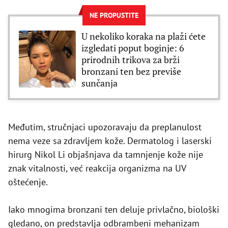
NE PROPUSTITE
U nekoliko koraka na plaži ćete
izgledati poput boginje: 6
prirodnih trikova za brži
bronzani ten bez previše
sunčanja
Međutim, stručnjaci upozoravaju da preplanulost
nema veze sa zdravljem kože. Dermatolog i laserski
hirurg Nikol Li objašnjava da tamnjenje kože nije
znak vitalnosti, već reakcija organizma na UV
oštećenje.
Iako mnogima bronzani ten deluje privlačno, biološki
gledano, on predstavlja odbrambeni mehanizam