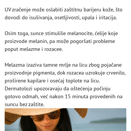
UV zračenje može oslabiti zaštitnu barijeru kože, što
dovodi do isušivanja, osetljivosti, upala i iritacija.
Osim toga, sunce stimuliše melanocite, ćelije koje
proizvode melanin, pa može pogoršati probleme
poput melazme i rozacee.
Melazma izaziva tamne mrlje na licu zbog pojačane
proizvodnje pigmenta, dok rozacea uzrokuje crvenilo,
proširene kapilare i osećaj toplote na licu.
Dermatolozi upozoravaju da oštećenja počinju
gotovo odmah, već nakon 15 minuta provedenih na
suncu bez zaštite.