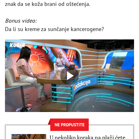
znak da se koža brani od oštećenja.
Bonus video:
Da li su kreme za sunčanje kancerogene?
NE PROPUSTITE
U nekoliko koraka na plaži ćete