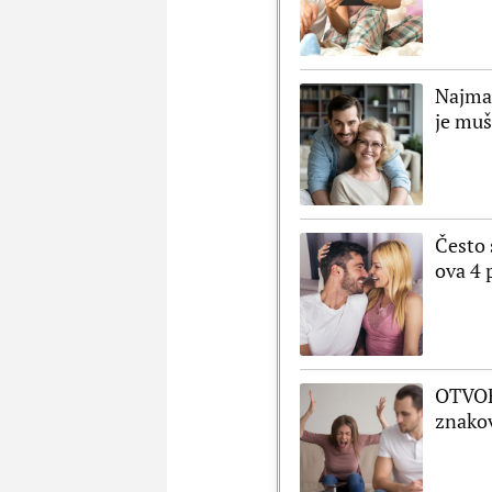
Najman
je muš
Često 
ova 4 
OTVORI
znako