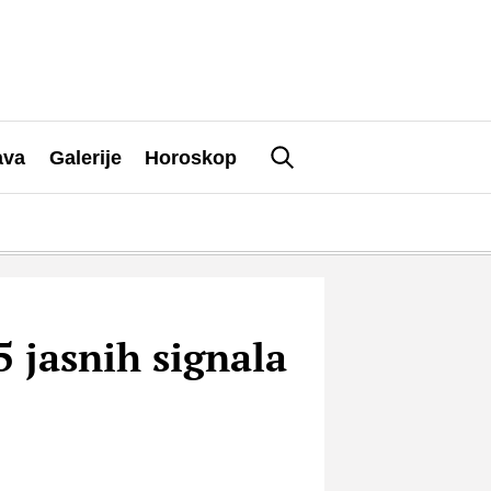
ava
Galerije
Horoskop
5 jasnih signala