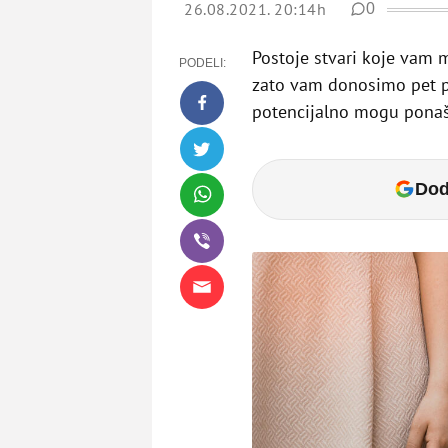
26.08.2021. 20:14h
0
Postoje stvari koje vam 
PODELI:
zato vam donosimo pet pr
potencijalno mogu ponaš
Dod