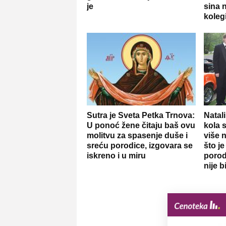
je
sina 
kolegi
Sutra je Sveta Petka Trnova:
Natali
U ponoć žene čitaju baš ovu
kola 
molitvu za spasenje duše i
više n
sreću porodice, izgovara se
što je
iskreno i u miru
porod
nije 