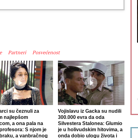
e
Partneri
Posvećenost
rci su čeznuli za
Vojislavu iz Gacka su nudili
m najlepšom
300.000 evra da oda
com, a ona pala na
Silvestera Stalonea: Glumio
profesora: S njom je
je u holivudskim hitovima, a
 braku, a vanbračnog
onda dobio ulogu života i