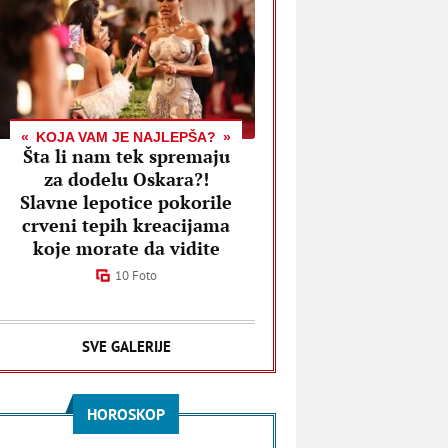
KOJA VAM JE NAJLEPŠA?
Šta li nam tek spremaju
za dodelu Oskara?!
Slavne lepotice pokorile
crveni tepih kreacijama
koje morate da vidite
10 Foto
SVE GALERIJE
HOROSKOP