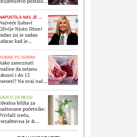
prijateljstvo postalo
"jednosmerna ulica"
NAPUSTILA NAS JE PRE 4 GODINE
Najveće ljubavi
Olivije Njutn Džon!
Jedan joj je zadao
udarac kad je
najmanje očekivala, a
drugi je lažirao svoju
KORAK PO KORAK
smrt
Kako zamrznuti
maline da ostanu
ukusni i do 12
meseci? Na ovaj način
ćete im sačuvati ukus,
boju i strukturu
SAVETI ZA NEGU
Idealna biljka za
baštovane početnike:
Privlači sreću,
nezahtevna je &
ukrasiće vaš prostor
bez mnogo muke i