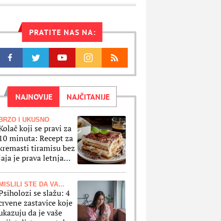
PRATITE NAS NA:
NAJNOVIJE
NAJČITANIJE
BRZO I UKUSNO
Kolač koji se pravi za
10 minuta: Recept za
kremasti tiramisu bez
jaja je prava letnja
fantazija
MISLILI STE DA VAM JE PRAVI PRIJATELJ
Psiholozi se slažu: 4
crvene zastavice koje
ukazuju da je vaše