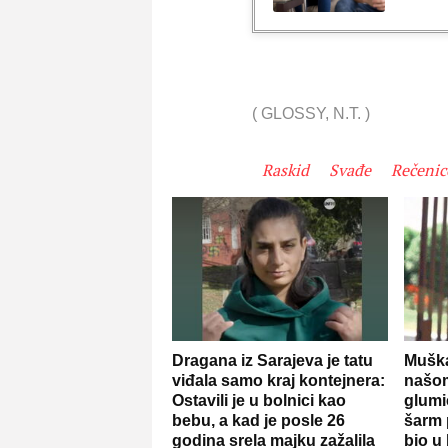
(
GLOSSY
,
N.T.
)
Raskid
Svađe
Rečenic
Dragana iz Sarajeva je tatu
Muška
viđala samo kraj kontejnera:
našo
Ostavili je u bolnici kao
glumi
bebu, a kad je posle 26
šarm 
godina srela majku zažalila
bio u