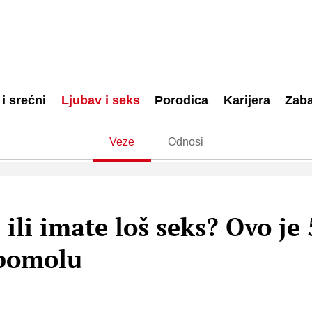
 i srećni
Ljubav i seks
Porodica
Karijera
Zab
Veze
Odnosi
 ili imate loš seks? Ovo je 
 pomolu