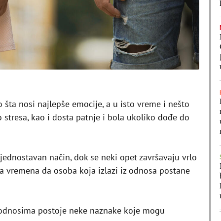
o šta nosi najlepše emocije, a u isto vreme i nešto
stresa, kao i dosta patnje i bola ukoliko dođe do
jednostavan način, dok se neki opet završavaju vrlo
eba vremena da osoba koja izlazi iz odnosa postane
 odnosima postoje neke naznake koje mogu