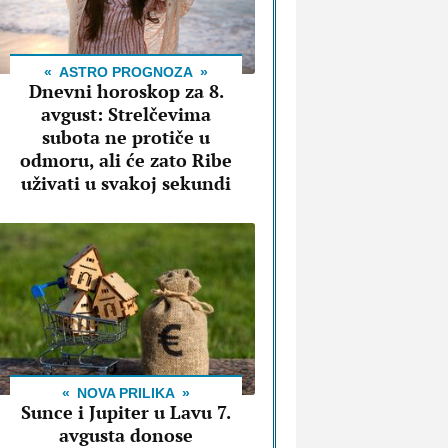
ASTRO PROGNOZA
Dnevni horoskop za 8.
avgust: Strelčevima
subota ne protiče u
odmoru, ali će zato Ribe
uživati u svakoj sekundi
NOVA PRILIKA
Sunce i Jupiter u Lavu 7.
avgusta donose