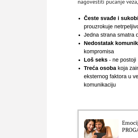
nagovestiti pucanje veza,
Česte svađe i sukob
prouzrokuje netrpelji
Jedna strana smatra d
Nedostatak komunik
kompromisa
Loš seks
- ne postoji
Treća osoba
koja zai
eksternog faktora u v
komunikaciju
Emocije
PROGA