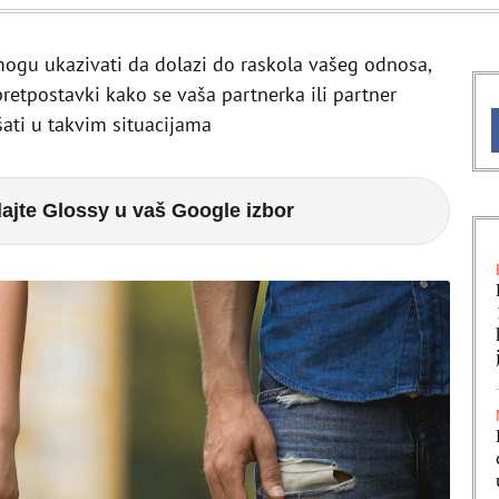
mogu ukazivati da dolazi do raskola vašeg odnosa,
etpostavki kako se vaša partnerka ili partner
ati u takvim situacijama
ajte Glossy u vaš Google izbor