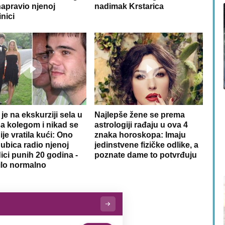
napravio njenoj
nadimak Krstarica
nici
 je na ekskurziji sela u
Najlepše žene se prema
sa kolegom i nikad se
astrologiji rađaju u ova 4
ije vratila kući: Ono
znaka horoskopa: Imaju
 ubica radio njenoj
jedinstvene fizičke odlike, a
ici punih 20 godina -
poznate dame to potvrđuju
bilo normalno