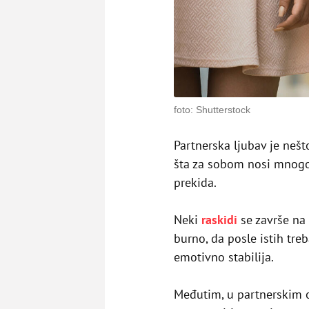
foto: Shutterstock
Partnerska ljubav je nešt
šta za sobom nosi mnogo 
prekida.
Neki
raskidi
se završe na 
burno, da posle istih tr
emotivno stabilija.
Međutim, u partnerskim