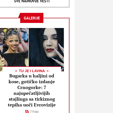
SVE NAJNOVIJE VESTI
truda
GALERIJE
TU JE I LAVINA
Bugarka u haljini od
kose, gotičko izdanje
Crnogorke: 7
najupečatljivijih
stajlinga sa tirkiznog
tepiha uoči Evrovizije
7 Foto