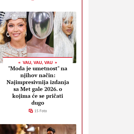
VAU, VAU, VAU
"Moda je umetnost" na
njihov način:
Najimpresivnija izdanja
sa Met gale 2026. o
kojima će se pričati
dugo
15 Foto