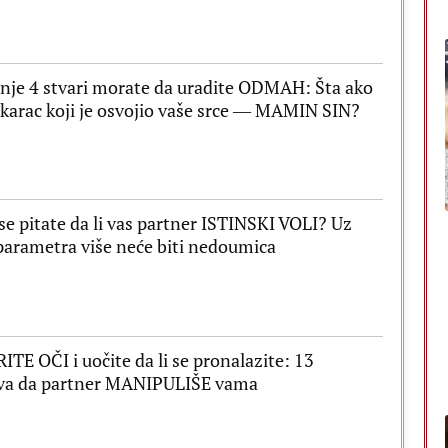
je 4 stvari morate da uradite ODMAH: Šta ako
karac koji je osvojio vaše srce ― MAMIN SIN?
se pitate da li vas partner ISTINSKI VOLI? Uz
parametra više neće biti nedoumica
TE OČI i uočite da li se pronalazite: 13
va da partner MANIPULIŠE vama