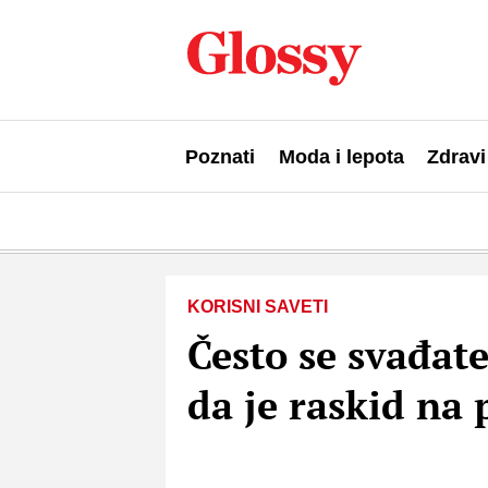
Poznati
Moda i lepota
Zdravi
KORISNI SAVETI
Često se svađate
da je raskid na