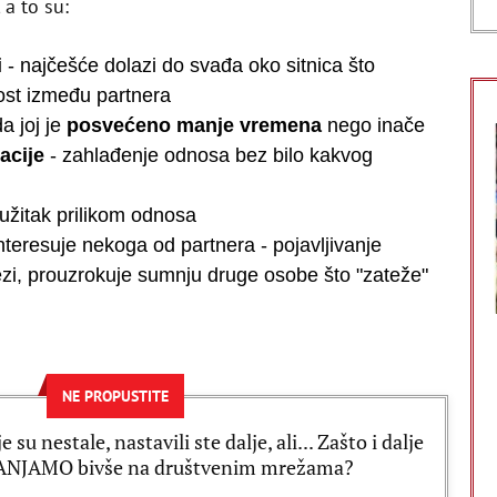
 a to su:
i
- najčešće dolazi do svađa oko sitnica što
vost između partnera
a joj je
posvećeno manje vremena
nego inače
acije
- zahlađenje odnosa bez bilo kakvog
 užitak prilikom odnosa
nteresuje nekoga od partnera - pojavljivanje
ezi, prouzrokuje sumnju druge osobe što "zateže"
NE PROPUSTITE
 su nestale, nastavili ste dalje, ali... Zašto i dalje
NJAMO bivše na društvenim mrežama?