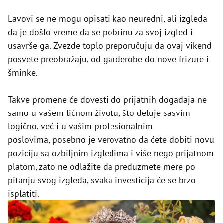
Lavovi se ne mogu opisati kao neuredni, ali izgleda
da je došlo vreme da se pobrinu za svoj izgled i
usavrše ga. Zvezde toplo preporučuju da ovaj vikend
posvete preobražaju, od garderobe do nove frizure i
šminke.
Takve promene će dovesti do prijatnih događaja ne
samo u vašem ličnom životu, što deluje sasvim
logično, već i u vašim profesionalnim
poslovima, posebno je verovatno da ćete dobiti novu
poziciju sa ozbiljnim izgledima i više nego prijatnom
platom, zato ne odlažite da preduzmete mere po
pitanju svog izgleda, svaka investicija će se brzo
isplatiti.