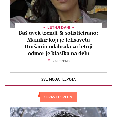
LETNJI DANI
Baš uvek trendi & sofisticirano:
Manikir koji je Jelisaveta
Orašanin odabrala za letnji
odmor je klasika na delu
3 Komentara
SVE MODA I LEPOTA
ZDRAVI I SREĆNI