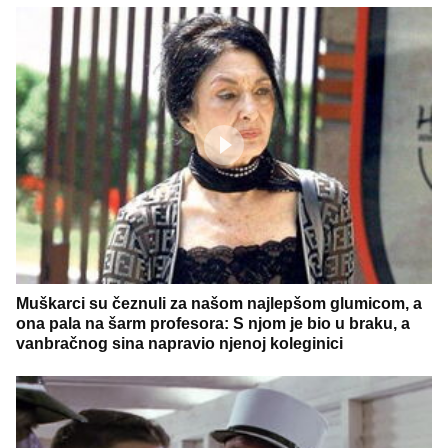
Muškarci su čeznuli za našom najlepšom glumicom, a
ona pala na šarm profesora: S njom je bio u braku, a
vanbračnog sina napravio njenoj koleginici