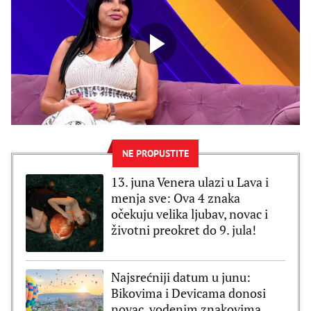
NE PROPUSTITE
13. juna Venera ulazi u Lava i
menja sve: Ova 4 znaka
očekuju velika ljubav, novac i
životni preokret do 9. jula!
Najsrećniji datum u junu:
Bikovima i Devicama donosi
novac, vodenim znakovima