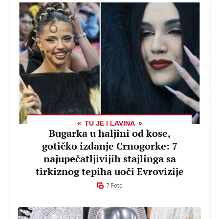
TU JE I LAVINA
Bugarka u haljini od kose,
gotičko izdanje Crnogorke: 7
najupečatljivijih stajlinga sa
tirkiznog tepiha uoči Evrovizije
7 Foto