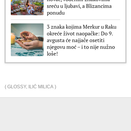
sreću u ljubavi, a Blizancima
ponudu
3 znaka kojima Merkur u Raku
okreće život naopačke: Do 9.
avgusta će najjače osetiti
njegovu moć – i to nije nužno
loše!
(
GLOSSY
,
ILIĆ MILICA
)