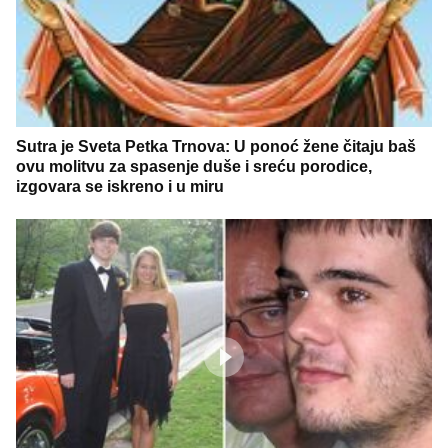
Sutra je Sveta Petka Trnova: U ponoć žene čitaju baš
ovu molitvu za spasenje duše i sreću porodice,
izgovara se iskreno i u miru