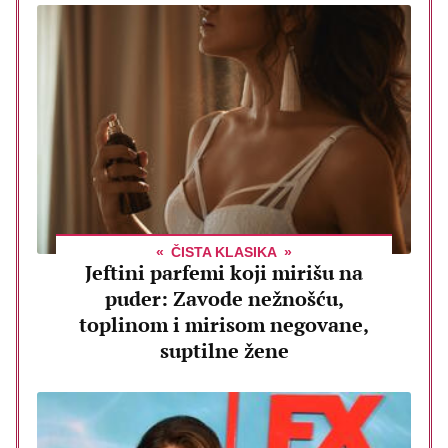
ČISTA KLASIKA
Jeftini parfemi koji mirišu na
puder: Zavode nežnošću,
toplinom i mirisom negovane,
suptilne žene