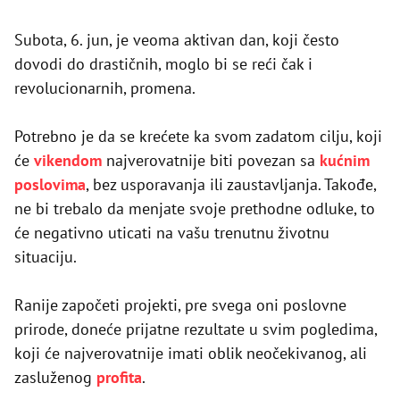
Subota, 6. jun, je veoma aktivan dan, koji često
dovodi do drastičnih, moglo bi se reći čak i
revolucionarnih, promena.
Potrebno je da se krećete ka svom zadatom cilju, koji
će
vikendom
najverovatnije biti povezan sa
kućnim
poslovima
, bez usporavanja ili zaustavljanja. Takođe,
ne bi trebalo da menjate svoje prethodne odluke, to
će negativno uticati na vašu trenutnu životnu
situaciju.
Ranije započeti projekti, pre svega oni poslovne
prirode, doneće prijatne rezultate u svim pogledima,
koji će najverovatnije imati oblik neočekivanog, ali
zasluženog
profita
.