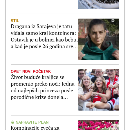
STIL
Dragana iz Sarajeva je tatu
viđala samo kraj kontejnera:
Ostavili je u bolnici kao bebu,
a kad je posle 26 godina srela
majku rekla je - e sad će
osveta
OPET NOVI POČETAK
Život buduće kraljice se
promenio preko noći: Jedna
od najlepših princeza posle
porodične krize donela
veliku odluku
🌸 NAPRAVITE PLAN
Kombinacije cveća za