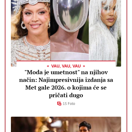
VAU, VAU, VAU
"Moda je umetnost" na njihov
način: Najimpresivnija izdanja sa
Met gale 2026. o kojima će se
pričati dugo
15 Foto