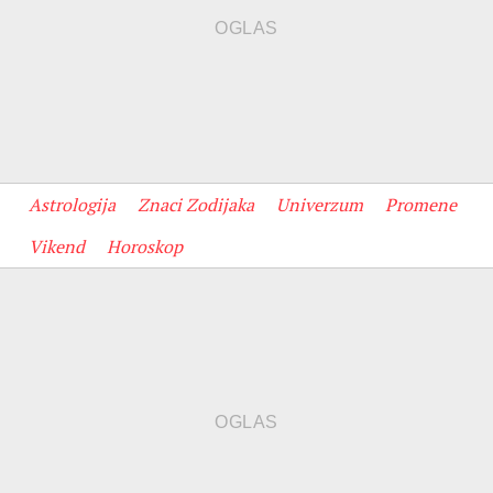
Astrologija
Znaci Zodijaka
Univerzum
Promene
Vikend
Horoskop