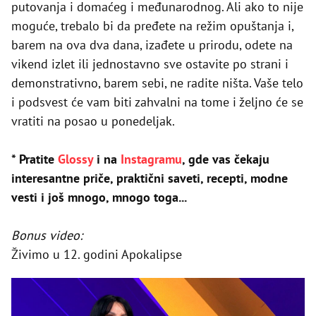
putovanja i domaćeg i međunarodnog. Ali ako to nije
moguće, trebalo bi da pređete na režim opuštanja i,
barem na ova dva dana, izađete u prirodu, odete na
vikend izlet ili jednostavno sve ostavite po strani i
demonstrativno, barem sebi, ne radite ništa. Vaše telo
i podsvest će vam biti zahvalni na tome i željno će se
vratiti na posao u ponedeljak.
* Pratite
Glossy
i na
Instagramu
, gde vas čekaju
interesantne priče, praktični saveti, recepti, modne
vesti i još mnogo, mnogo toga...
Bonus video:
Živimo u 12. godini Apokalipse