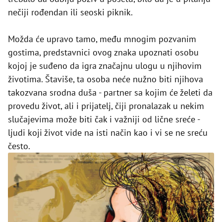
nečiji rođendan ili seoski piknik.
Možda će upravo tamo, među mnogim pozvanim
gostima, predstavnici ovog znaka upoznati osobu
kojoj je suđeno da igra značajnu ulogu u njihovim
životima. Štaviše, ta osoba neće nužno biti njihova
takozvana srodna duša - partner sa kojim će želeti da
provedu život, ali i prijatelj, čiji pronalazak u nekim
slučajevima može biti čak i važniji od lične sreće -
ljudi koji život vide na isti način kao i vi se ne sreću
često.