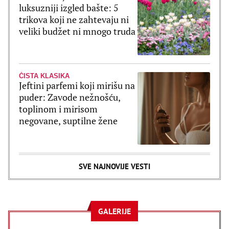
luksuzniji izgled bašte: 5
trikova koji ne zahtevaju ni
veliki budžet ni mnogo truda
ČISTA KLASIKA
Jeftini parfemi koji mirišu na
puder: Zavode nežnošću,
toplinom i mirisom
negovane, suptilne žene
SVE NAJNOVIJE VESTI
GALERIJE