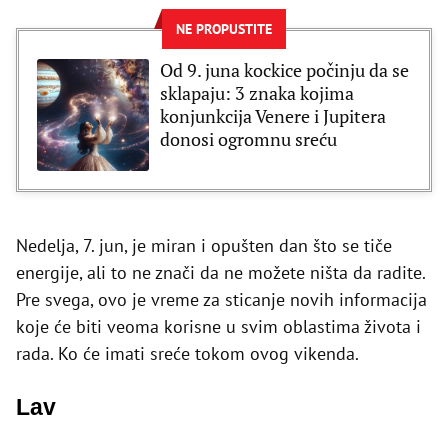
NE PROPUSTITE
Od 9. juna kockice počinju da se
sklapaju: 3 znaka kojima
konjunkcija Venere i Jupitera
donosi ogromnu sreću
Nedelja, 7. jun, je miran i opušten dan što se tiče
energije, ali to ne znači da ne možete ništa da radite.
Pre svega, ovo je vreme za sticanje novih informacija
koje će biti veoma korisne u svim oblastima života i
rada. Ko će imati sreće tokom ovog vikenda.
Lav