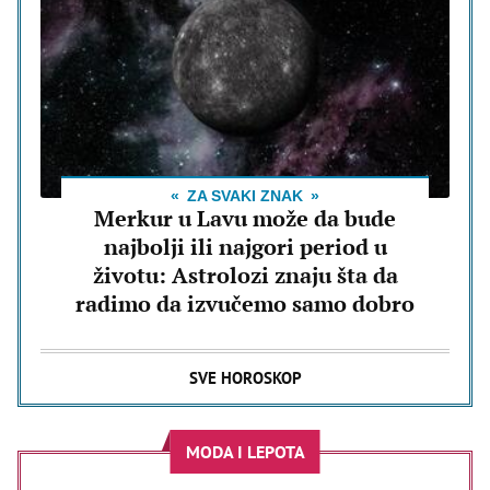
ZA SVAKI ZNAK
Merkur u Lavu može da bude
najbolji ili najgori period u
životu: Astrolozi znaju šta da
radimo da izvučemo samo dobro
SVE HOROSKOP
MODA I LEPOTA