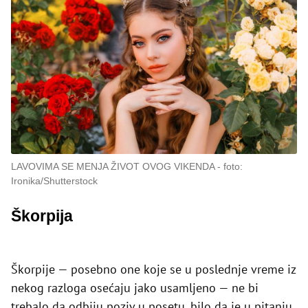
LAVOVIMA SE MENJA ŽIVOT OVOG VIKENDA
foto:
Ironika/Shutterstock
Škorpija
Škorpije — posebno one koje se u poslednje vreme iz
nekog razloga osećaju jako usamljeno — ne bi
trebalo da odbiju poziv u posetu, bilo da je u pitanju