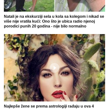
Natali je na ekskurziji sela u kola sa kolegom i nikad se
više nije vratila kući: Ono što je ubica radio njenoj
porodici punih 20 godina - nije bilo normalno
Najlepše žene se prema astrologiji rađaju u ova 4