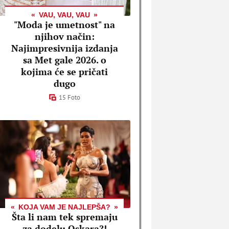
VAU, VAU, VAU
"Moda je umetnost" na
njihov način:
Najimpresivnija izdanja
sa Met gale 2026. o
kojima će se pričati
dugo
15 Foto
KOJA VAM JE NAJLEPŠA?
Šta li nam tek spremaju
za dodelu Oskara?!