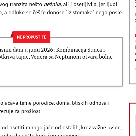
vog tranzita nešto
nežnija
, ali i osetljivija, jer ljudi
no, a odluke se češće donose "iz stomaka" nego posle
NE PROPUSTITE
sniji dani u junu 2026: Kombinacija Sunca i
 otkriva tajne, Venera sa Neptunom otvara bolne
ojačava teme porodice, doma, bliskih odnosa i
ezuje za prošlost.
eriod osetiti mnogo jače od ostalih, kroz važne uvide,
potrebu da nešto konačno promene.