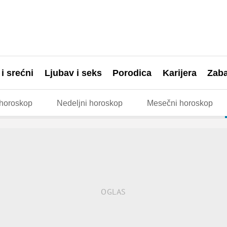
 i srećni
Ljubav i seks
Porodica
Karijera
Zab
horoskop
Nedeljni horoskop
Mesečni horoskop