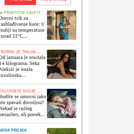
☀️ PRAKTIČNI SAVETI
Drevni trik za
rashlađivanje kuće: U
Indiji su temperature
iznad 32°C
uobičajene, a ovaj
stari metod olakšava
"BORBA JE TRAJALA MESECIMA"
vrele dane
Od januara je smršala
14 kilograma: Seka
Aleksić je imala
insulinsku
rezistenciju, a ne krije
kako je oslabila
OSLUŠNITE SVOJE TELO
Budite se umorni iako
ste spavali dovoljno?
Nekad je razlog
bezazlen, ali ponekad
to ukazuje na
zdravstvene probleme
NOVA PRILIKA