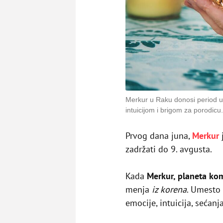
Merkur u Raku donosi period u
intuicijom i brigom za porodicu.
Prvog dana juna,
Merkur
zadržati do 9. avgusta.
Kada
Merkur, planeta kom
menja
iz korena
. Umesto 
emocije, intuicija, sećanj