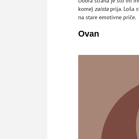
Dobra strana je što im in
kome)
zaista
prija. Loša 
na stare emotivne priče.
Ovan