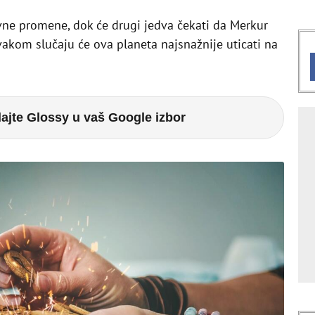
ne promene, dok će drugi jedva čekati da Merkur
vakom slučaju će ova planeta najsnažnije uticati na
ajte Glossy u vaš Google izbor