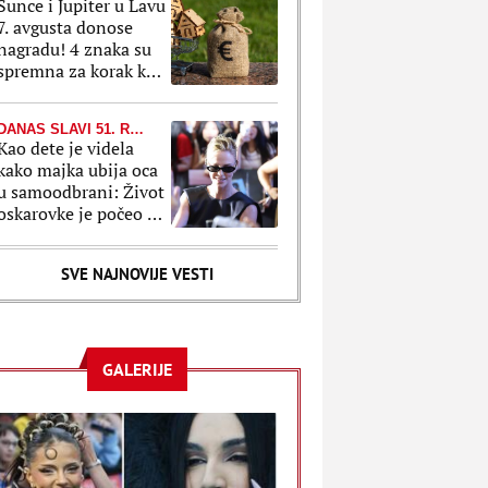
Sunce i Jupiter u Lavu
7. avgusta donose
nagradu! 4 znaka su
spremna za korak koji
može da promeni sve
DANAS SLAVI 51. ROĐENDAN
Kao dete je videla
kako majka ubija oca
u samoodbrani: Život
oskarovke je počeo u
bolu, a pretvorio se u
bajku
SVE NAJNOVIJE VESTI
GALERIJE