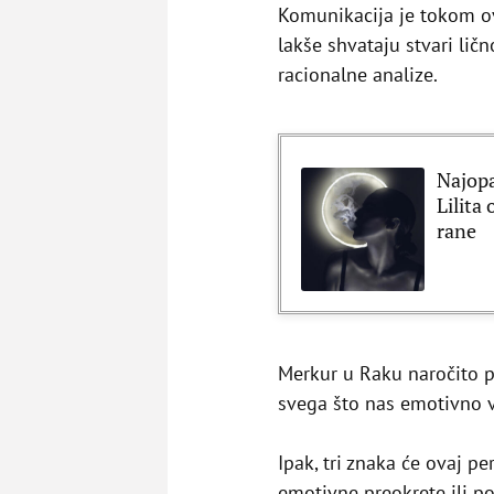
Komunikacija je tokom o
lakše shvataju stvari lič
racionalne analize.
Najopa
Lilita
rane
Merkur u Raku naročito p
svega što nas emotivno v
Ipak, tri znaka će ovaj p
emotivne preokrete ili 