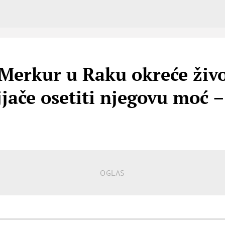
Merkur u Raku okreće živ
jjače osetiti njegovu moć –