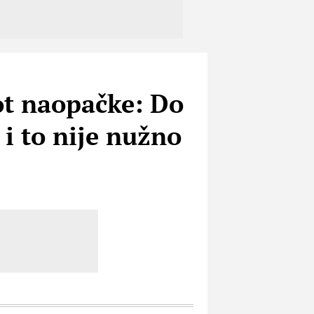
ot naopačke: Do
 i to nije nužno