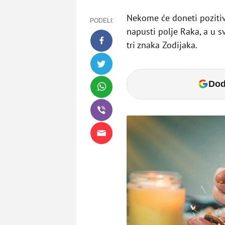
Nekome će doneti pozitiv
PODELI:
napusti polje Raka, a u s
tri znaka Zodijaka.
Dod