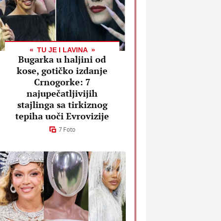
TU JE I LAVINA
Bugarka u haljini od
kose, gotičko izdanje
Crnogorke: 7
najupečatljivijih
stajlinga sa tirkiznog
tepiha uoči Evrovizije
7 Foto