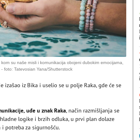
 kom su naše misli i komunikacija obojeni dubokim emocijama,
foto: Tatevosian Yana/Shutterstock
je izašao iz Bika i uselio se u polje Raka, gde će se
unikacije, uđe u znak Raka
, način razmišljanja se
hladne logike i brzih odluka, u prvi plan dolaze
a i potreba za sigurnošću.