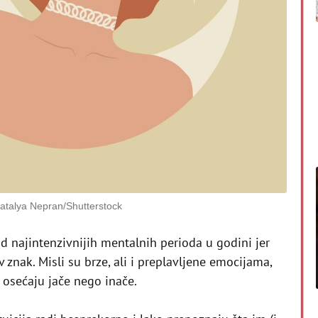
Natalya Nepran/Shutterstock
d najintenzivnijih mentalnih perioda u godini jer
 znak. Misli su brze, ali i preplavljene emocijama,
 osećaju jače nego inače.