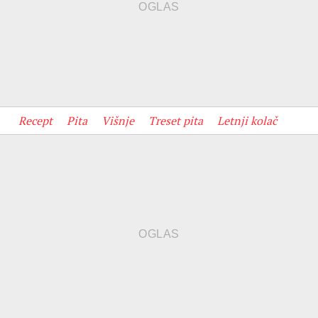
Recept
Pita
Višnje
Treset pita
Letnji kolač