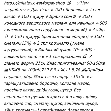
https://milalexx.wayforpay.shop 😉 ⠀ ✅Нам
знадобиться: Для тіста 🔹400 г борошна 🔹4 ст.л
какао 🔹100 г цукру 🔹Дрібка солі🧂 🔹200 г
холодного вершкового масла🧈 для начинки 🔹500
г кисломолочного сиру(у мене нежирний) 🔹4 яйця
🥚 🔹150 г цукру(я брав замінник еритрит) 🔹100 г
сметани(15%) 🔹2 ст.л крохмалю (у мене
кукурудзяний) 🔹Ванільний цукор 10г 🔹400 г
вишень без кісточки + 1 ст.л крохмалю 🍒 📌
діаметр форми 23см ⏳час приготування: 90-100хв
📊КБЖВ на 100г:К.229 Б.9.4 Ж.11 В.26 🕰Прийом -
сніданок, обід ⚖️вага всієї порції - 1850г 🔸в
тарілку вкидаємо борошно, холодне масло,
просіяне какао, дрібку солі, цукор. Все
перетираємо руками в крихту. 🔸в іншу тарілку
вкидаємо сир, сметану, цукор, ванільний цукор,
яйця, крохмаль - і перебиваємо блендером в