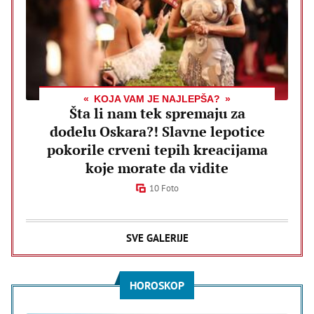
KOJA VAM JE NAJLEPŠA?
Šta li nam tek spremaju za
dodelu Oskara?! Slavne lepotice
pokorile crveni tepih kreacijama
koje morate da vidite
10 Foto
SVE GALERIJE
HOROSKOP