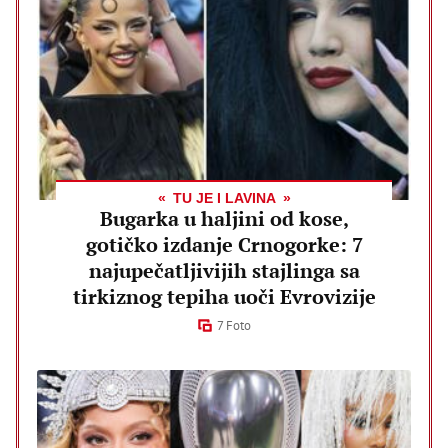
TU JE I LAVINA
Bugarka u haljini od kose,
gotičko izdanje Crnogorke: 7
najupečatljivijih stajlinga sa
tirkiznog tepiha uoči Evrovizije
7 Foto