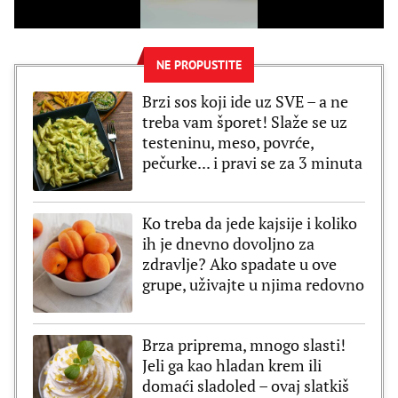
NE PROPUSTITE
Brzi sos koji ide uz SVE – a ne
treba vam šporet! Slaže se uz
testeninu, meso, povrće,
pečurke... i pravi se za 3 minuta
Ko treba da jede kajsije i koliko
ih je dnevno dovoljno za
zdravlje? Ako spadate u ove
grupe, uživajte u njima redovno
Brza priprema, mnogo slasti!
Jeli ga kao hladan krem ili
domaći sladoled – ovaj slatkiš