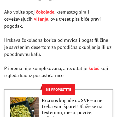
Ako volite spoj
čokolade
, kremastog sira i
osvežavajućih
višanja
, ova treset pita biće pravi
pogodak.
Hrskava čokoladna korica od mrvica i bogat fil čine
je savršenim desertom za porodična okupljanja ili uz
popodnevnu kafu.
Priprema nije komplikovana, a rezultat je
kolač
koji
izgleda kao iz poslastičarnice.
NE PROPUSTITE
Brzi sos koji ide uz SVE – a ne
treba vam šporet! Slaže se uz
testeninu, meso, povrće,