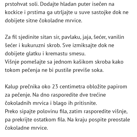
prstohvat soli. Dodajte hladan puter isečen na
kockice i prstima ga utrljajte u suve sastojke dok ne
dobijete sitne čokoladne mrvice.
Za fil sjedinite sitan sir, pavlaku, jaja, šećer, vanilin
šećer i kukuruzni skrob. Sve izmiksajte dok ne
dobijete glatku i kremastu smesu.
Višnje pomešajte sa jednom kašikom skroba kako
tokom pečenja ne bi pustile previše soka.
Kalup prečnika oko 23 centimetra obložite papirom
za pečenje. Na dno rasporedite dve trećine
čokoladnih mrvica i blago ih pritisnite.
Preko sipajte polovinu fila, zatim rasporedite višnje,
pa prekrijte ostatkom fila. Na kraju pospite preostale
čokoladne mrvice.