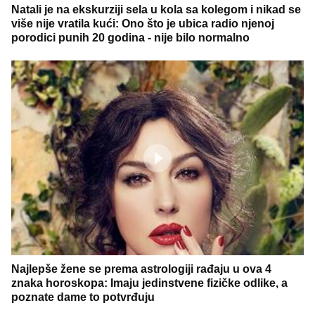
Natali je na ekskurziji sela u kola sa kolegom i nikad se
više nije vratila kući: Ono što je ubica radio njenoj
porodici punih 20 godina - nije bilo normalno
Najlepše žene se prema astrologiji rađaju u ova 4
znaka horoskopa: Imaju jedinstvene fizičke odlike, a
poznate dame to potvrđuju