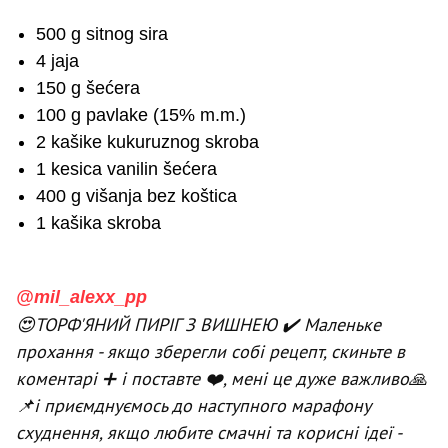
500 g sitnog sira
4 jaja
150 g šećera
100 g pavlake (15% m.m.)
2 kašike kukuruznog skroba
1 kesica vanilin šećera
400 g višanja bez koštica
1 kašika skroba
@mil_alexx_pp
😍ТОРФ'ЯНИЙ ПИРІГ З ВИШНЕЮ ✔️ Маленьке
прохання - якщо зберегли собі рецепт, скиньте в
коментарі ➕ і поставте ❤️, мені це дуже важливо🙏
📌і приємднуємось до наступного марафону
схуднення, якщо любите смачні та корисні ідеї -