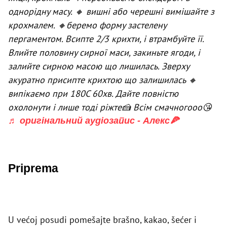
однорідну масу. 🔸 вишні або черешні вимішайте з
крохмалем. 🔸беремо форму застелену
пергаментом. Всипте 2/3 крихти, і втрамбуйте її.
Влийте половину сирної маси, закиньте ягоди, і
залийте сирною масою що лишилась. Зверху
акуратно присипте крихтою що залишилась 🔸
випікаємо при 180С 60хв. Дайте повністю
охолонути і лише тоді ріжте🍰 Всім смачногооо😘
♬ оригінальний аудіозапис - Алекс🍕
Priprema
U većoj posudi pomešajte brašno, kakao, šećer i