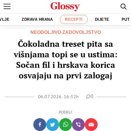
VLJE
ZDRAVA HRANA
RECEPTI
DIJETE
PUT
NEODOLJIVO ZADOVOLJSTVO
Čokoladna treset pita sa
višnjama topi se u ustima:
Sočan fil i hrskava korica
osvajaju na prvi zalogaj
06.07.2026. 16:32h
0
PODELI: