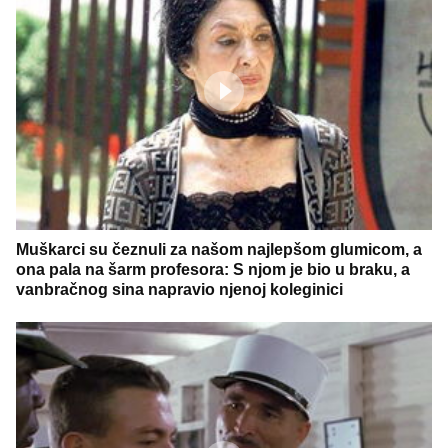
Muškarci su čeznuli za našom najlepšom glumicom, a
ona pala na šarm profesora: S njom je bio u braku, a
vanbračnog sina napravio njenoj koleginici