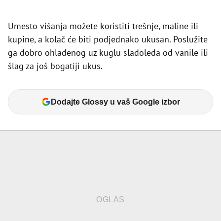
Umesto višanja možete koristiti trešnje, maline ili
kupine, a kolač će biti podjednako ukusan. Poslužite
ga dobro ohlađenog uz kuglu sladoleda od vanile ili
šlag za još bogatiji ukus.
Dodajte Glossy u vaš Google izbor