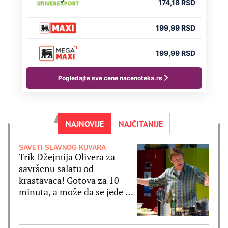
NAJNOVIJE
NAJČITANIJE
SAVETI SLAVNOG KUVARA
Trik Džejmija Olivera za
savršenu salatu od
krastavaca! Gotova za 10
minuta, a može da se jede uz
ribu ili meso