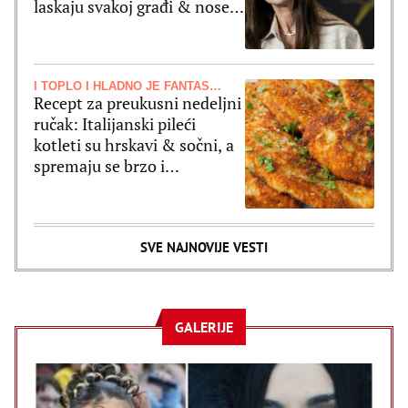
laskaju svakoj građi & nose
se uz sve
I TOPLO I HLADNO JE FANTASTIČNO
Recept za preukusni nedeljni
ručak: Italijanski pileći
kotleti su hrskavi & sočni, a
spremaju se brzo i
jednostavno
SVE NAJNOVIJE VESTI
GALERIJE