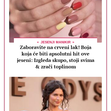
JESENJI MANIKIR
Zaboravite na crveni lak! Boja
koja će biti apsolutni hit ove
jeseni: Izgleda skupo, stoji svima
& zrači toplinom