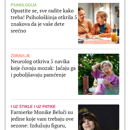
PSIHOLOGIJA
Opustite se, sve radite kako
treba! Psihološkinja otkrila 5
znakova da je vaše dete
srećno
ZDRAVLJE
Neurolog otkriva 5 navika
koje čuvaju mozak: Jačaju ga
i poboljšavaju pamćenje
I UZ ŠTIKLE I UZ PATIKE
Farmerke Monike Beluči su
jedine koje vam trebaju ove
sezone: Izdužuju figuru,