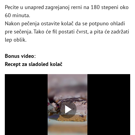
Pecite u unapred zagrejanoj rerni na 180 stepeni oko
60 minuta.
Nakon pečenja ostavite kolač da se potpuno ohladi
pre sečenja. Tako će fil postati čvrst, a pita će zadržati
lep oblik.
Bonus video:
Recept za sladoled kolač