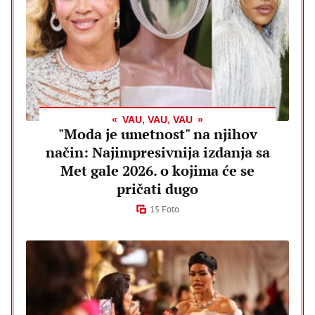
VAU, VAU, VAU
"Moda je umetnost" na njihov
način: Najimpresivnija izdanja sa
Met gale 2026. o kojima će se
pričati dugo
15 Foto