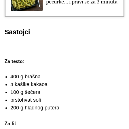
pečurke... i pravi se za 3 minuta
Sastojci
Za testo:
400 g brašna
4 kašike kakaoa
100 g šećera
prstohvat soli
200 g hladnog putera
Za fil: