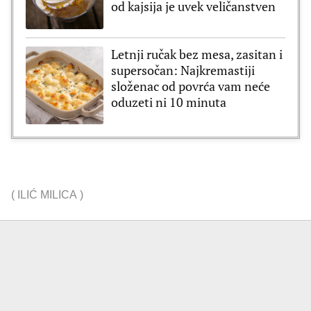
od kajsija je uvek veličanstven
Letnji ručak bez mesa, zasitan i
supersočan: Najkremastiji
složenac od povrća vam neće
oduzeti ni 10 minuta
(
ILIĆ MILICA
)