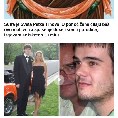
Sutra je Sveta Petka Trnova: U ponoć žene čitaju baš
ovu molitvu za spasenje duše i sreću porodice,
izgovara se iskreno i u miru